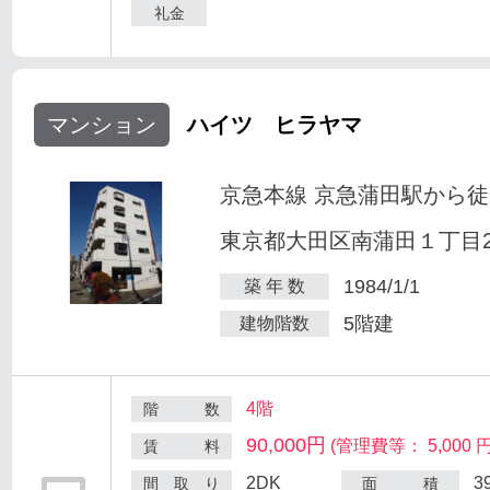
礼金
マンション
ハイツ ヒラヤマ
京急本線 京急蒲田駅から徒
東京都大田区南蒲田１丁目25
1984/1/1
築 年 数
5階建
建物階数
4階
階 数
90,000円
(管理費等： 5,000 円
賃 料
2DK
3
間 取 り
面 積