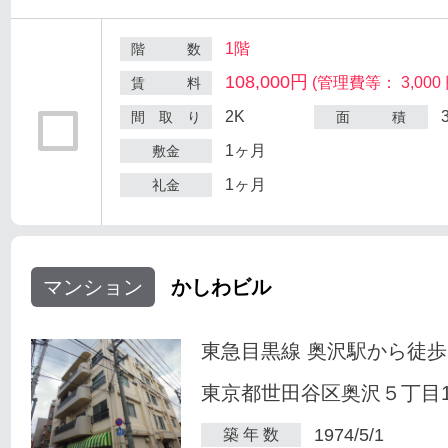
1階
階 数
108,000円
(管理費等： 3,000 
賃 料
2K
間 取 り
面 積
1ヶ月
敷金
1ヶ月
礼金
マンション
かしわビル
東急目黒線 奥沢駅から徒歩
東京都世田谷区奥沢５丁目1-
1974/5/1
築 年 数