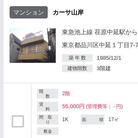
マンション
カーサ山岸
東急池上線 荏原中延駅から
東京都品川区中延１丁目7-
1985/12/1
築 年 数
3階建
建物階数
階
2階
数
賃
55,000円
(管理費等： - 円)
料
間 取
1K
17㎡
面 積
り
敷金