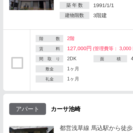
1991/1/1
築 年 数
3階建
建物階数
2階
階 数
127,000円
(管理費等： 3,000 
賃 料
2DK
間 取 り
面 積
1ヶ月
敷金
1ヶ月
礼金
アパート
カーサ池崎
都営浅草線 馬込駅から徒歩