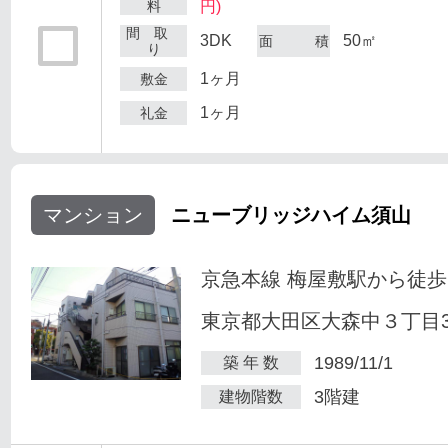
料
円)
間 取
3DK
50㎡
面 積
り
1ヶ月
敷金
1ヶ月
礼金
マンション
ニューブリッジハイム須山
京急本線 梅屋敷駅から徒歩
東京都大田区大森中３丁目34
1989/11/1
築 年 数
3階建
建物階数