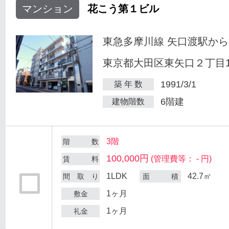
マンション
花こう第１ビル
東急多摩川線 矢口渡駅から
東京都大田区東矢口２丁目18
1991/3/1
築 年 数
6階建
建物階数
3階
階 数
100,000円
(管理費等： - 円)
賃 料
1LDK
42.7㎡
間 取 り
面 積
1ヶ月
敷金
1ヶ月
礼金