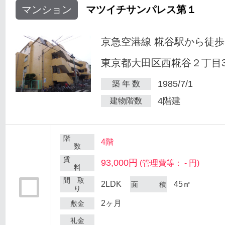
マンション
マツイチサンパレス第１
京急空港線 糀谷駅から徒歩
東京都大田区西糀谷２丁目30
1985/7/1
築 年 数
4階建
建物階数
階
4階
数
賃
93,000円
(管理費等： - 円)
料
間 取
2LDK
45㎡
面 積
り
2ヶ月
敷金
礼金