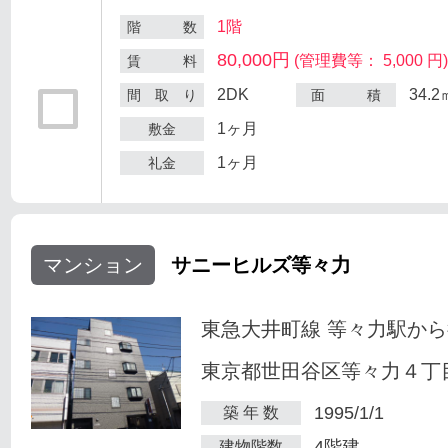
1階
階 数
80,000円
(管理費等： 5,000 円
賃 料
2DK
34.2
間 取 り
面 積
1ヶ月
敷金
1ヶ月
礼金
マンション
サニーヒルズ等々力
東急大井町線 等々力駅から
東京都世田谷区等々力４丁目
1995/1/1
築 年 数
4階建
建物階数