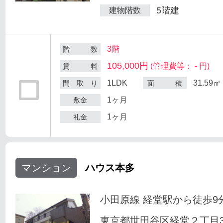
5階建
建物階数
3階
階 数
105,000円
(管理費等： - 円)
賃 料
1LDK
31.59㎡
間 取 り
面 積
1ヶ月
敷金
1ヶ月
礼金
マンション
ハウス本多
小田原線 経堂駅から徒歩9
東京都世田谷区経堂２丁目33