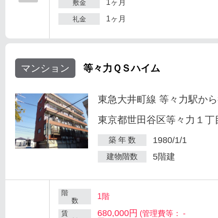
1ヶ月
敷金
1ヶ月
礼金
マンション
等々力ＱＳハイム
東急大井町線 等々力駅から
東京都世田谷区等々力１丁目
1980/1/1
築 年 数
5階建
建物階数
階
1階
数
680,000円
賃
(管理費等： -