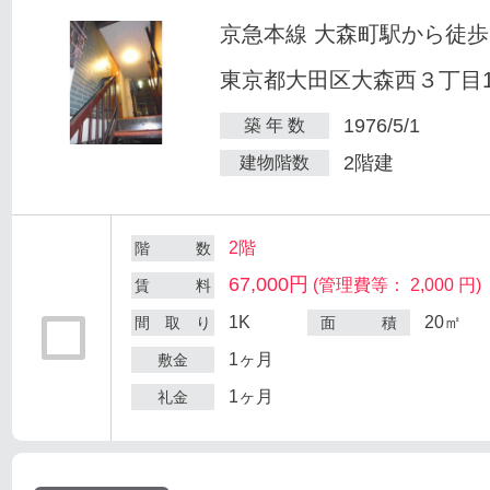
京急本線 大森町駅から徒歩
東京都大田区大森西３丁目12
1976/5/1
築 年 数
2階建
建物階数
2階
階 数
67,000円
(管理費等： 2,000 円)
賃 料
1K
20㎡
間 取 り
面 積
1ヶ月
敷金
1ヶ月
礼金