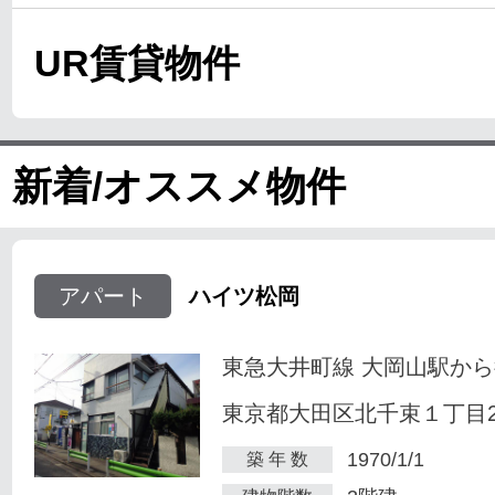
UR賃貸物件
新着/オススメ物件
アパート
ハイツ松岡
東急大井町線 大岡山駅から
東京都大田区北千束１丁目23
1970/1/1
築 年 数