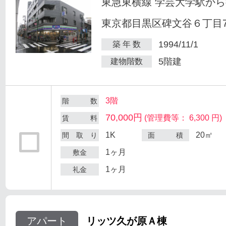
東急東横線 学芸大学駅から
東京都目黒区碑文谷６丁目7
1994/11/1
築 年 数
5階建
建物階数
3階
階 数
70,000円
(管理費等： 6,300 円)
賃 料
1K
20㎡
間 取 り
面 積
1ヶ月
敷金
1ヶ月
礼金
アパート
リッツ久が原Ａ棟