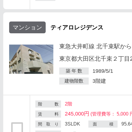
マンション
ティアロレジデンス
東急大井町線 北千束駅から
東京都大田区北千束２丁目25
1989/5/1
築 年 数
3階建
建物階数
2階
階 数
245,000円
(管理費等： 5,000 
賃 料
3SLDK
95.
間 取 り
面 積