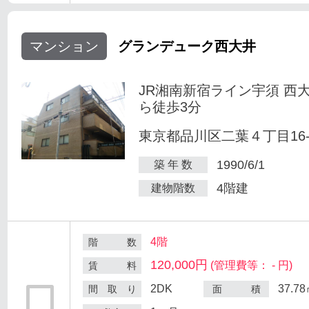
マンション
グランデューク西大井
JR湘南新宿ライン宇須 西
ら徒歩3分
東京都品川区二葉４丁目16-
1990/6/1
築 年 数
4階建
建物階数
4階
階 数
120,000円
(管理費等： - 円)
賃 料
2DK
37.7
間 取 り
面 積