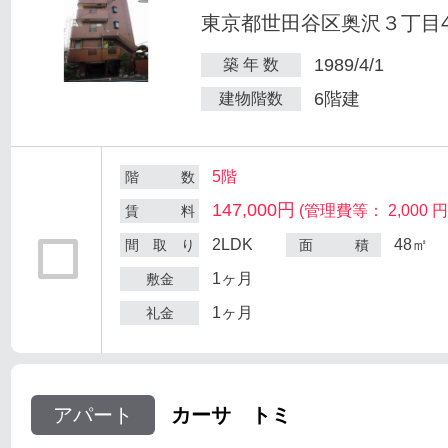
東京都世田谷区奥沢３丁目47
1989/4/1
築 年 数
6階建
建物階数
5階
階 数
147,000円
(管理費等： 2,000 円
賃 料
2LDK
48㎡
間 取 り
面 積
1ヶ月
敷金
1ヶ月
礼金
アパート
カーサ トミ