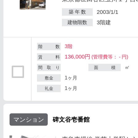
2003/1/1
築 年 数
3階建
建物階数
3階
階 数
136,000円
(管理費等： - 円)
賃 料
㎡
間 取 り
面 積
1ヶ月
敷金
1ヶ月
礼金
マンション
碑文谷壱番館