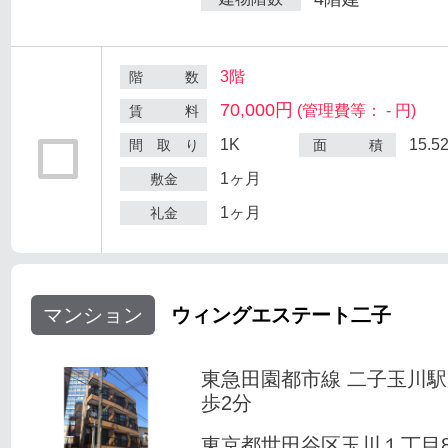
3階
階 数
70,000円
(管理費等： - 円)
賃 料
1K
15.5
間 取 り
面 積
1ヶ月
敷金
1ヶ月
礼金
マンション
ウィングエステート二子
東急田園都市線 二子玉川
歩2分
東京都世田谷区玉川１丁目8-