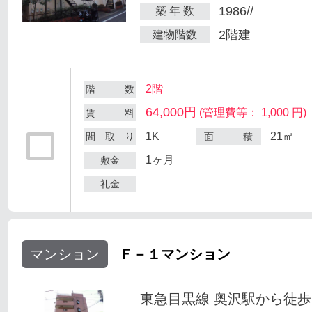
1986//
築 年 数
2階建
建物階数
2階
階 数
64,000円
(管理費等： 1,000 円)
賃 料
1K
21㎡
間 取 り
面 積
1ヶ月
敷金
礼金
マンション
Ｆ－１マンション
東急目黒線 奥沢駅から徒歩