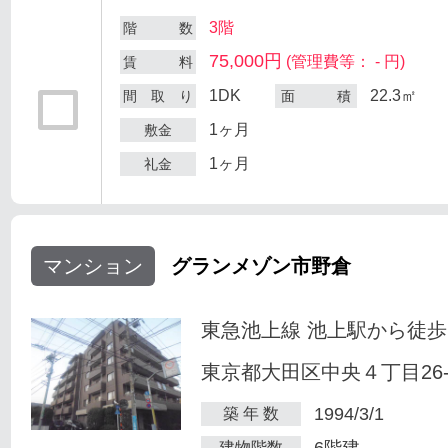
3階
階 数
75,000円
(管理費等： - 円)
賃 料
1DK
22.3㎡
間 取 り
面 積
1ヶ月
敷金
1ヶ月
礼金
マンション
グランメゾン市野倉
東急池上線 池上駅から徒歩
東京都大田区中央４丁目26-
1994/3/1
築 年 数
6階建
建物階数