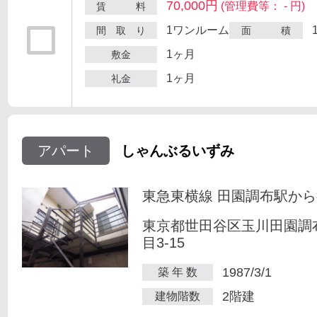
70,000円
(管理費等： - 円)
賃 料
1ワンルーム
間 取 り
面 積
1ヶ月
敷金
1ヶ月
礼金
アパート
しゃんぶるいずみ
東急東横線 田園調布駅から
東京都世田谷区玉川田園調
目3-15
1987/3/1
築 年 数
2階建
建物階数