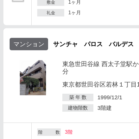
1ヶ月
敷金
1ヶ月
礼金
マンション
サンチャ パロス バルデス
東急世田谷線 西太子堂駅か
分
東京都世田谷区若林１丁目1-
1999/12/1
築 年 数
3階建
建物階数
3階
階 数