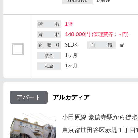
1階
階 数
148,000円
(管理費等： - 円)
賃 料
3LDK
㎡
間 取 り
面 積
1ヶ月
敷金
1ヶ月
礼金
アパート
アルカディア
小田原線 豪徳寺駅から徒歩
東京都世田谷区赤堤１丁目18