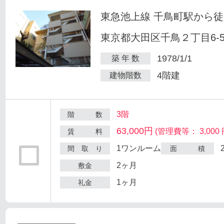
東急池上線 千鳥町駅から徒
東京都大田区千鳥２丁目6-
1978/1/1
築 年 数
4階建
建物階数
3階
階 数
63,000円
(管理費等： 3,000 
賃 料
1ワンルーム
間 取 り
面 積
2ヶ月
敷金
1ヶ月
礼金