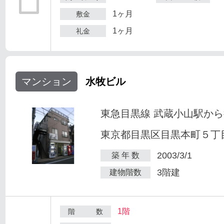
1ヶ月
敷金
1ヶ月
礼金
マンション
水牧ビル
東急目黒線 武蔵小山駅から
東京都目黒区目黒本町５丁目2
2003/3/1
築 年 数
3階建
建物階数
1階
階 数