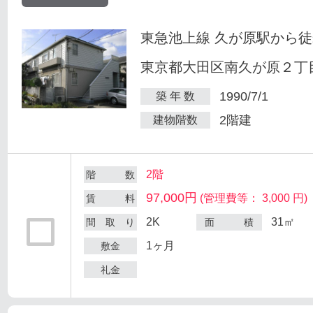
東急池上線 久が原駅から徒
東京都大田区南久が原２丁目
1990/7/1
築 年 数
2階建
建物階数
2階
階 数
97,000円
(管理費等： 3,000 円)
賃 料
2K
31㎡
間 取 り
面 積
1ヶ月
敷金
礼金