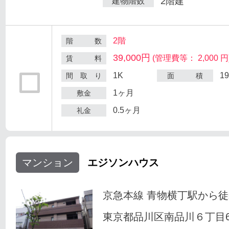
2階建
建物階数
2階
階 数
39,000円
(管理費等： 2,000 円
賃 料
1K
1
間 取 り
面 積
1ヶ月
敷金
0.5ヶ月
礼金
マンション
エジソンハウス
京急本線 青物横丁駅から徒
東京都品川区南品川６丁目6