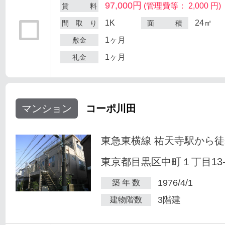
97,000円
(管理費等： 2,000 円)
賃 料
1K
24㎡
間 取 り
面 積
1ヶ月
敷金
1ヶ月
礼金
マンション
コーポ川田
東急東横線 祐天寺駅から徒
東京都目黒区中町１丁目13-
1976/4/1
築 年 数
3階建
建物階数