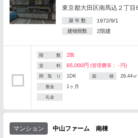
東京都大田区南馬込２丁目6
1972/9/1
築 年 数
2階建
建物階数
2階
階 数
65,000円
(管理費等： - 円)
賃 料
1DK
26.44㎡
間 取 り
面 積
1ヶ月
敷金
礼金
マンション
中山ファーム 南棟