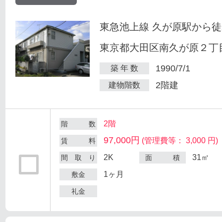
東急池上線 久が原駅から徒
東京都大田区南久が原２丁目
1990/7/1
築 年 数
2階建
建物階数
2階
階 数
97,000円
(管理費等： 3,000 円)
賃 料
2K
31㎡
間 取 り
面 積
1ヶ月
敷金
礼金