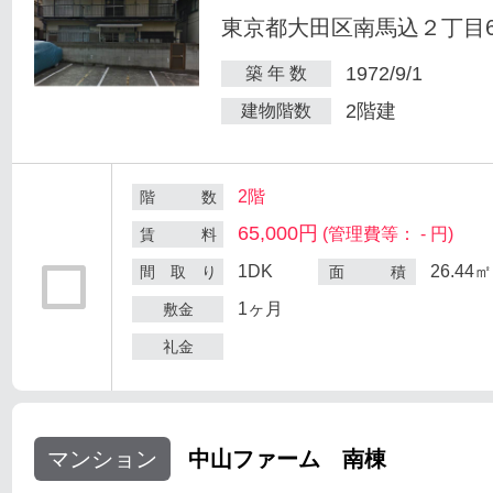
東京都大田区南馬込２丁目6
1972/9/1
築 年 数
2階建
建物階数
2階
階 数
65,000円
(管理費等： - 円)
賃 料
1DK
26.44㎡
間 取 り
面 積
1ヶ月
敷金
礼金
マンション
中山ファーム 南棟