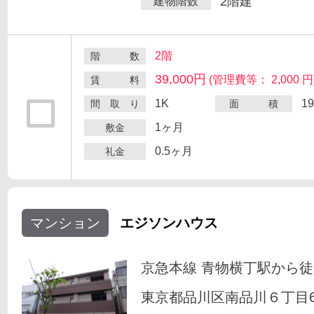
2階建
建物階数
2階
階 数
39,000円
(管理費等： 2,000 円
賃 料
1K
1
間 取 り
面 積
1ヶ月
敷金
0.5ヶ月
礼金
マンション
エジソンハウス
京急本線 青物横丁駅から徒
東京都品川区南品川６丁目6