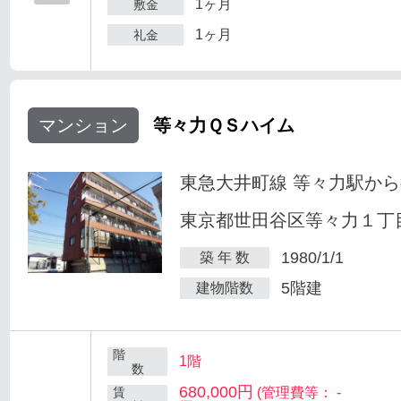
1ヶ月
敷金
1ヶ月
礼金
マンション
等々力ＱＳハイム
東急大井町線 等々力駅から
東京都世田谷区等々力１丁目
1980/1/1
築 年 数
5階建
建物階数
階
1階
数
680,000円
賃
(管理費等： -