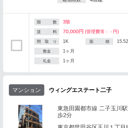
3階
階 数
70,000円
(管理費等： - 円)
賃 料
1K
15.5
間 取 り
面 積
1ヶ月
敷金
1ヶ月
礼金
マンション
ウィングエステート二子
東急田園都市線 二子玉川
歩2分
東京都世田谷区玉川１丁目8-