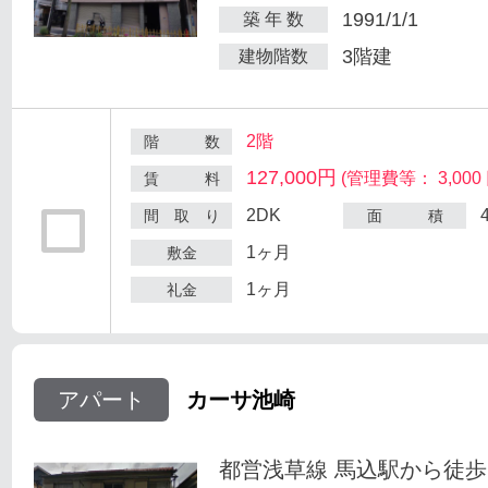
1991/1/1
築 年 数
3階建
建物階数
2階
階 数
127,000円
(管理費等： 3,000 
賃 料
2DK
間 取 り
面 積
1ヶ月
敷金
1ヶ月
礼金
アパート
カーサ池崎
都営浅草線 馬込駅から徒歩