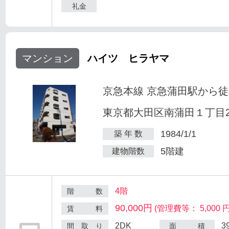
礼金
マンション
ハイツ ヒラヤマ
京急本線 京急蒲田駅から徒
東京都大田区南蒲田１丁目25
1984/1/1
築 年 数
5階建
建物階数
4階
階 数
90,000円
(管理費等： 5,000 円
賃 料
2DK
3
間 取 り
面 積