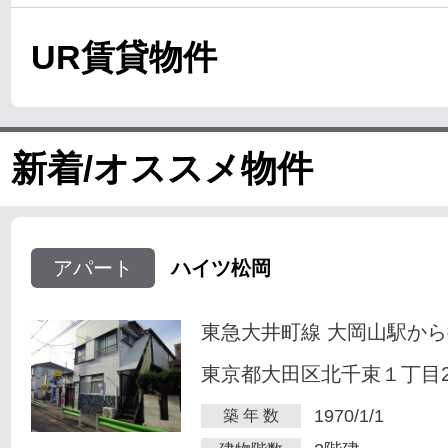
UR賃貸物件
新着/オススメ物件
アパート
ハイツ松岡
東急大井町線 大岡山駅から
東京都大田区北千束１丁目23
1970/1/1
築 年 数