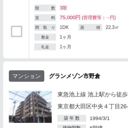
3階
階 数
75,000円
(管理費等： - 円)
賃 料
1DK
22.3㎡
間 取 り
面 積
1ヶ月
敷金
1ヶ月
礼金
マンション
グランメゾン市野倉
東急池上線 池上駅から徒歩
東京都大田区中央４丁目26-
1994/3/1
築 年 数
6階建
建物階数