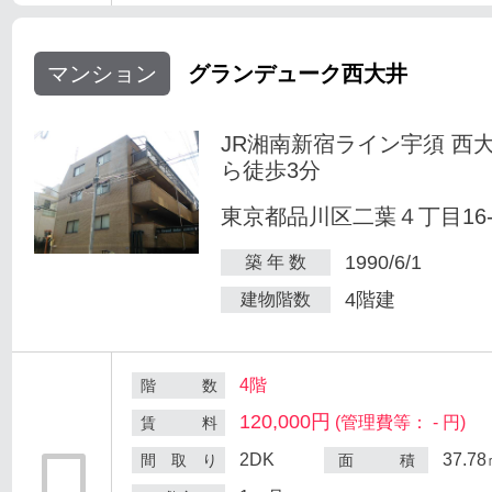
マンション
グランデューク西大井
JR湘南新宿ライン宇須 西
ら徒歩3分
東京都品川区二葉４丁目16-
1990/6/1
築 年 数
4階建
建物階数
4階
階 数
120,000円
(管理費等： - 円)
賃 料
2DK
37.7
間 取 り
面 積