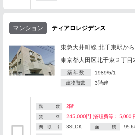
マンション
ティアロレジデンス
東急大井町線 北千束駅から
東京都大田区北千束２丁目25
1989/5/1
築 年 数
3階建
建物階数
2階
階 数
245,000円
(管理費等： 5,000 
賃 料
3SLDK
95.
間 取 り
面 積