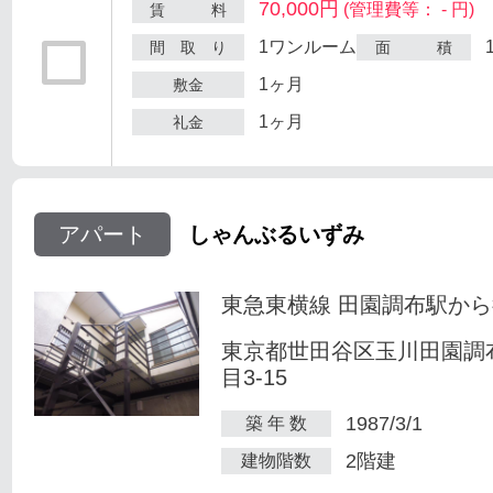
70,000円
(管理費等： - 円)
賃 料
1ワンルーム
間 取 り
面 積
1ヶ月
敷金
1ヶ月
礼金
アパート
しゃんぶるいずみ
東急東横線 田園調布駅から
東京都世田谷区玉川田園調
目3-15
1987/3/1
築 年 数
2階建
建物階数