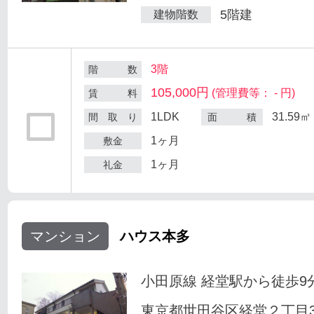
5階建
建物階数
3階
階 数
105,000円
(管理費等： - 円)
賃 料
1LDK
31.59㎡
間 取 り
面 積
1ヶ月
敷金
1ヶ月
礼金
マンション
ハウス本多
小田原線 経堂駅から徒歩9
東京都世田谷区経堂２丁目33