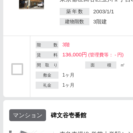
2003/1/1
築 年 数
3階建
建物階数
3階
階 数
136,000円
(管理費等： - 円)
賃 料
㎡
間 取 り
面 積
1ヶ月
敷金
1ヶ月
礼金
マンション
碑文谷壱番館