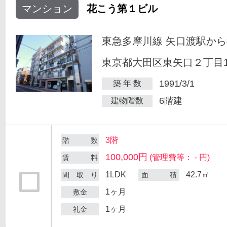
マンション
花こう第１ビル
東急多摩川線 矢口渡駅から
東京都大田区東矢口２丁目18
1991/3/1
築 年 数
6階建
建物階数
3階
階 数
100,000円
(管理費等： - 円)
賃 料
1LDK
42.7㎡
間 取 り
面 積
1ヶ月
敷金
1ヶ月
礼金