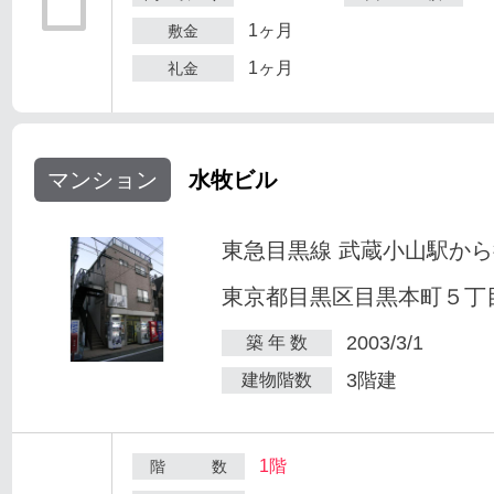
1ヶ月
敷金
1ヶ月
礼金
マンション
水牧ビル
東急目黒線 武蔵小山駅から
東京都目黒区目黒本町５丁目2
2003/3/1
築 年 数
3階建
建物階数
1階
階 数