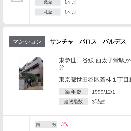
1ヶ月
敷金
1ヶ月
礼金
マンション
サンチャ パロス バルデス
東急世田谷線 西太子堂駅か
分
東京都世田谷区若林１丁目1-
1999/12/1
築 年 数
3階建
建物階数
3階
階 数