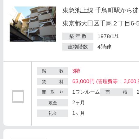
東急池上線 千鳥町駅から徒
東京都大田区千鳥２丁目6-
1978/1/1
築 年 数
4階建
建物階数
3階
階 数
63,000円
(管理費等： 3,000 
賃 料
1ワンルーム
間 取 り
面 積
2ヶ月
敷金
1ヶ月
礼金