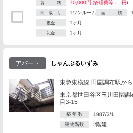
70,000円
(管理費等： - 円)
賃 料
1ワンルーム
間 取 り
面 積
1ヶ月
敷金
1ヶ月
礼金
アパート
しゃんぶるいずみ
東急東横線 田園調布駅から
東京都世田谷区玉川田園調
目3-15
1987/3/1
築 年 数
2階建
建物階数