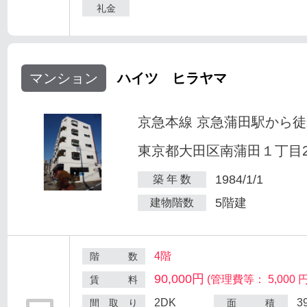
礼金
マンション
ハイツ ヒラヤマ
京急本線 京急蒲田駅から徒
東京都大田区南蒲田１丁目25
1984/1/1
築 年 数
5階建
建物階数
4階
階 数
90,000円
(管理費等： 5,000 円
賃 料
2DK
3
間 取 り
面 積