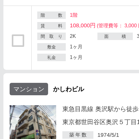
1階
階 数
108,000円
(管理費等： 3,000 
賃 料
2K
間 取 り
面 積
1ヶ月
敷金
1ヶ月
礼金
マンション
かしわビル
東急目黒線 奥沢駅から徒歩
東京都世田谷区奥沢５丁目1-
1974/5/1
築 年 数