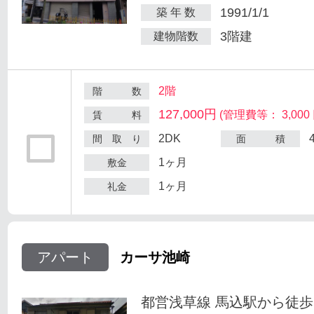
1991/1/1
築 年 数
3階建
建物階数
2階
階 数
127,000円
(管理費等： 3,000 
賃 料
2DK
間 取 り
面 積
1ヶ月
敷金
1ヶ月
礼金
アパート
カーサ池崎
都営浅草線 馬込駅から徒歩