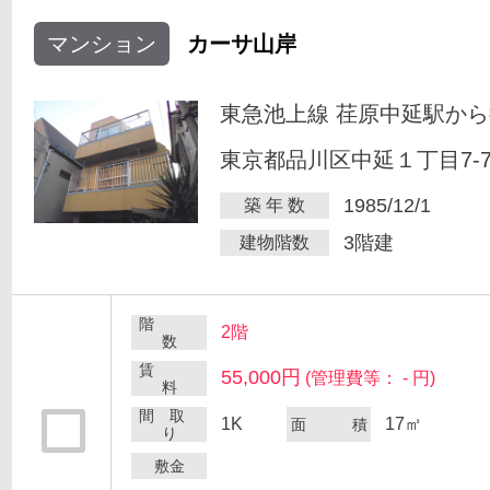
マンション
カーサ山岸
東急池上線 荏原中延駅から
東京都品川区中延１丁目7-
1985/12/1
築 年 数
3階建
建物階数
階
2階
数
賃
55,000円
(管理費等： - 円)
料
間 取
1K
17㎡
面 積
り
敷金