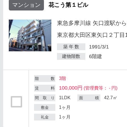
マンション
花こう第１ビル
東急多摩川線 矢口渡駅から
東京都大田区東矢口２丁目18
1991/3/1
築 年 数
6階建
建物階数
3階
階 数
100,000円
(管理費等： - 円)
賃 料
1LDK
42.7㎡
間 取 り
面 積
1ヶ月
敷金
1ヶ月
礼金