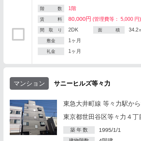
1階
階 数
80,000円
(管理費等： 5,000 円
賃 料
2DK
34.2
間 取 り
面 積
1ヶ月
敷金
1ヶ月
礼金
マンション
サニーヒルズ等々力
東急大井町線 等々力駅から
東京都世田谷区等々力４丁目
1995/1/1
築 年 数
4階建
建物階数