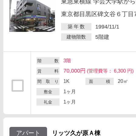
東急東横線 学芸大学駅から
東京都目黒区碑文谷６丁目7
1994/11/1
築 年 数
5階建
建物階数
3階
階 数
70,000円
(管理費等： 6,300 円)
賃 料
1K
20㎡
間 取 り
面 積
1ヶ月
敷金
1ヶ月
礼金
アパート
リッツ久が原Ａ棟