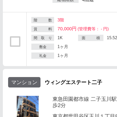
3階
階 数
70,000円
(管理費等： - 円)
賃 料
1K
15.5
間 取 り
面 積
1ヶ月
敷金
1ヶ月
礼金
マンション
ウィングエステート二子
東急田園都市線 二子玉川
歩2分
東京都世田谷区玉川１丁目8-