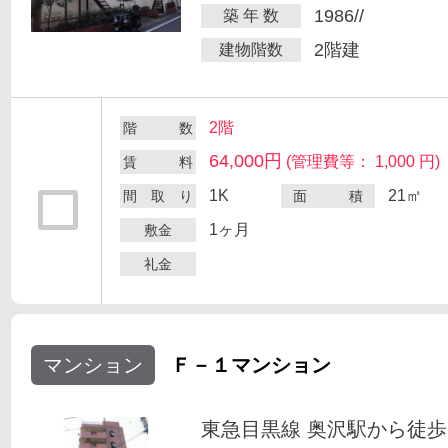
1986//
築 年 数
2階建
建物階数
2階
階 数
64,000円
(管理費等： 1,000 円)
賃 料
1K
21㎡
間 取 り
面 積
1ヶ月
敷金
礼金
マンション
Ｆ－１マンション
東急目黒線 奥沢駅から徒歩