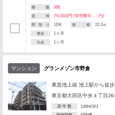
3階
階 数
75,000円
(管理費等： - 円)
賃 料
1DK
22.3㎡
間 取 り
面 積
1ヶ月
敷金
1ヶ月
礼金
マンション
グランメゾン市野倉
東急池上線 池上駅から徒歩
東京都大田区中央４丁目26-
1994/3/1
築 年 数
6階建
建物階数