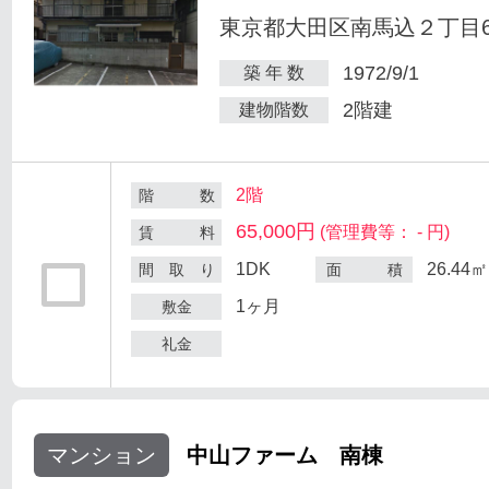
東京都大田区南馬込２丁目6
1972/9/1
築 年 数
2階建
建物階数
2階
階 数
65,000円
(管理費等： - 円)
賃 料
1DK
26.44㎡
間 取 り
面 積
1ヶ月
敷金
礼金
マンション
中山ファーム 南棟