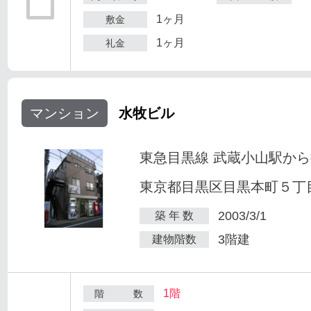
1ヶ月
敷金
1ヶ月
礼金
マンション
水牧ビル
東急目黒線 武蔵小山駅から
東京都目黒区目黒本町５丁目2
2003/3/1
築 年 数
3階建
建物階数
1階
階 数