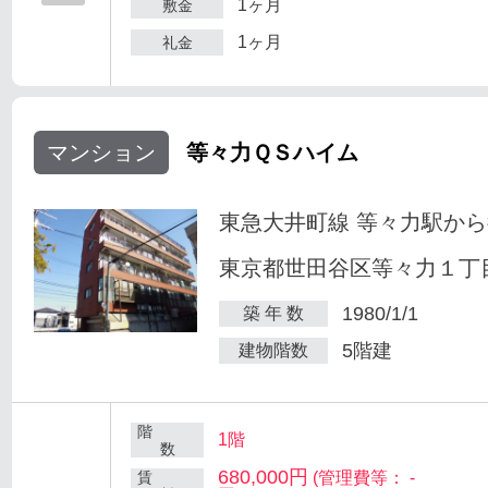
1ヶ月
敷金
1ヶ月
礼金
マンション
等々力ＱＳハイム
東急大井町線 等々力駅から
東京都世田谷区等々力１丁目
1980/1/1
築 年 数
5階建
建物階数
階
1階
数
680,000円
賃
(管理費等： -