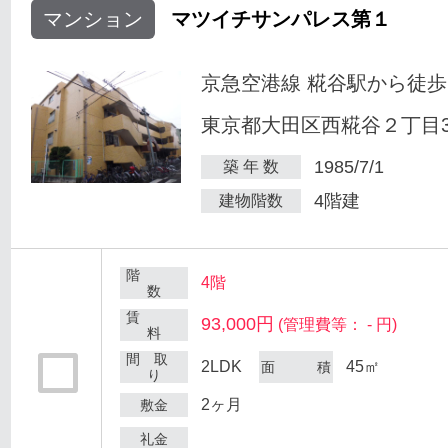
マンション
マツイチサンパレス第１
京急空港線 糀谷駅から徒歩
東京都大田区西糀谷２丁目30
1985/7/1
築 年 数
4階建
建物階数
階
4階
数
賃
93,000円
(管理費等： - 円)
料
間 取
2LDK
45㎡
面 積
り
2ヶ月
敷金
礼金