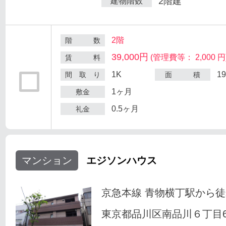
2階建
建物階数
2階
階 数
39,000円
(管理費等： 2,000 円
賃 料
1K
1
間 取 り
面 積
1ヶ月
敷金
0.5ヶ月
礼金
マンション
エジソンハウス
京急本線 青物横丁駅から徒
東京都品川区南品川６丁目6