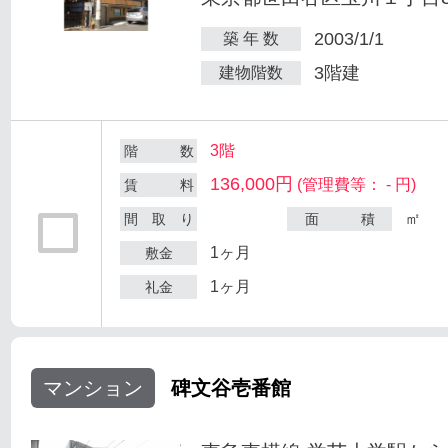
2003/1/1
築 年 数
3階建
建物階数
3階
階 数
136,000円
(管理費等： - 円)
賃 料
㎡
間 取 り
面 積
1ヶ月
敷金
1ヶ月
礼金
マンション
碑文谷壱番館