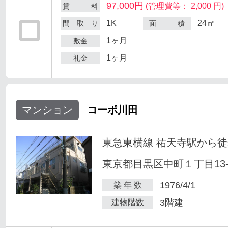
97,000円
(管理費等： 2,000 円)
賃 料
1K
24㎡
間 取 り
面 積
1ヶ月
敷金
1ヶ月
礼金
マンション
コーポ川田
東急東横線 祐天寺駅から徒
東京都目黒区中町１丁目13-
1976/4/1
築 年 数
3階建
建物階数