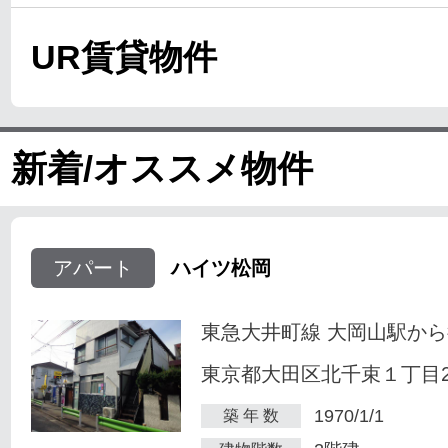
UR賃貸物件
新着/オススメ物件
アパート
ハイツ松岡
東急大井町線 大岡山駅から
東京都大田区北千束１丁目23
1970/1/1
築 年 数