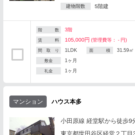
5階建
建物階数
3階
階 数
105,000円
(管理費等： - 円)
賃 料
1LDK
31.59㎡
間 取 り
面 積
1ヶ月
敷金
1ヶ月
礼金
マンション
ハウス本多
小田原線 経堂駅から徒歩9
東京都世田谷区経堂２丁目33