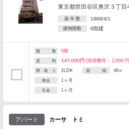
東京都世田谷区奥沢３丁目47
1989/4/1
築 年 数
6階建
建物階数
5階
階 数
147,000円
(管理費等： 2,000 円
賃 料
2LDK
48㎡
間 取 り
面 積
1ヶ月
敷金
1ヶ月
礼金
アパート
カーサ トミ