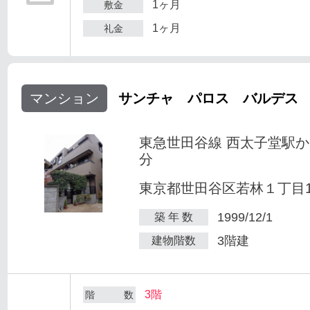
1ヶ月
敷金
1ヶ月
礼金
マンション
サンチャ パロス バルデス
東急世田谷線 西太子堂駅か
分
東京都世田谷区若林１丁目1-
1999/12/1
築 年 数
3階建
建物階数
3階
階 数