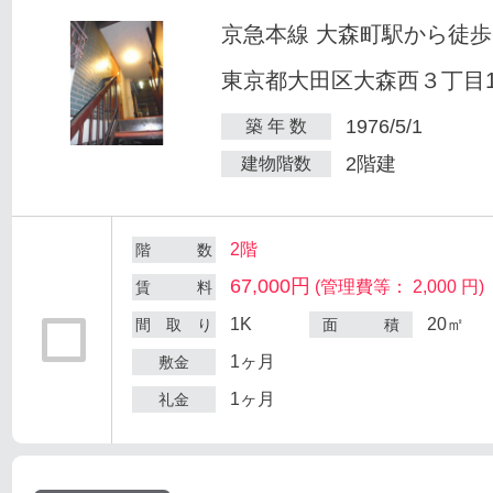
京急本線 大森町駅から徒歩
東京都大田区大森西３丁目12
1976/5/1
築 年 数
2階建
建物階数
2階
階 数
67,000円
(管理費等： 2,000 円)
賃 料
1K
20㎡
間 取 り
面 積
1ヶ月
敷金
1ヶ月
礼金