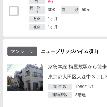
料
円)
間 取
3DK
50㎡
面 積
り
1ヶ月
敷金
1ヶ月
礼金
マンション
ニューブリッジハイム須山
京急本線 梅屋敷駅から徒歩
東京都大田区大森中３丁目34
1989/11/1
築 年 数
3階建
建物階数