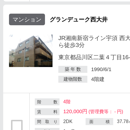
マンション
グランデューク西大井
JR湘南新宿ライン宇須 西
ら徒歩3分
東京都品川区二葉４丁目16-
1990/6/1
築 年 数
4階建
建物階数
4階
階 数
120,000円
(管理費等： - 円)
賃 料
2DK
37.7
間 取 り
面 積