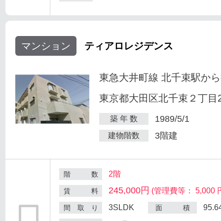
マンション
ティアロレジデンス
東急大井町線 北千束駅から
東京都大田区北千束２丁目25
1989/5/1
築 年 数
3階建
建物階数
2階
階 数
245,000円
(管理費等： 5,000 
賃 料
3SLDK
95.
間 取 り
面 積