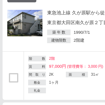
東急池上線 久が原駅から徒
東京都大田区南久が原２丁目
1990/7/1
築 年 数
2階建
建物階数
2階
階 数
97,000円
(管理費等： 3,000 円)
賃 料
2K
31㎡
間 取 り
面 積
1ヶ月
敷金
礼金