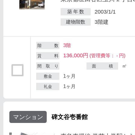
2003/1/1
築 年 数
3階建
建物階数
3階
階 数
136,000円
(管理費等： - 円)
賃 料
㎡
間 取 り
面 積
1ヶ月
敷金
1ヶ月
礼金
マンション
碑文谷壱番館