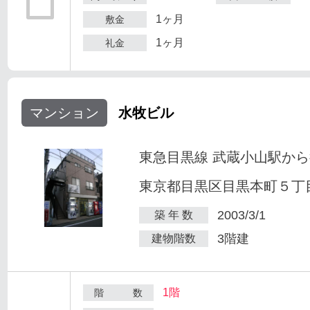
1ヶ月
敷金
1ヶ月
礼金
マンション
水牧ビル
東急目黒線 武蔵小山駅から
東京都目黒区目黒本町５丁目2
2003/3/1
築 年 数
3階建
建物階数
1階
階 数