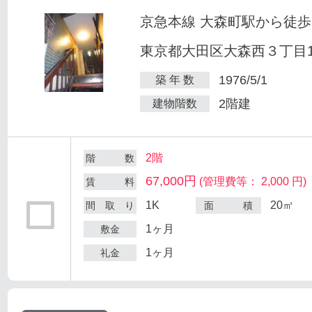
京急本線 大森町駅から徒歩
東京都大田区大森西３丁目12
1976/5/1
築 年 数
2階建
建物階数
2階
階 数
67,000円
(管理費等： 2,000 円)
賃 料
1K
20㎡
間 取 り
面 積
1ヶ月
敷金
1ヶ月
礼金