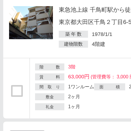
東急池上線 千鳥町駅から徒
東京都大田区千鳥２丁目6-
1978/1/1
築 年 数
4階建
建物階数
3階
階 数
63,000円
(管理費等： 3,000 
賃 料
1ワンルーム
間 取 り
面 積
2ヶ月
敷金
1ヶ月
礼金