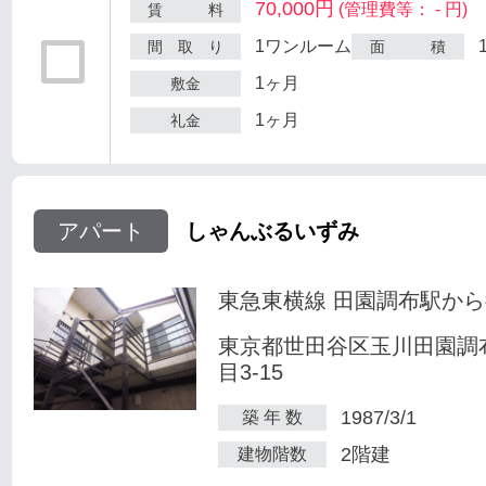
70,000円
(管理費等： - 円)
賃 料
1ワンルーム
間 取 り
面 積
1ヶ月
敷金
1ヶ月
礼金
アパート
しゃんぶるいずみ
東急東横線 田園調布駅から
東京都世田谷区玉川田園調
目3-15
1987/3/1
築 年 数
2階建
建物階数