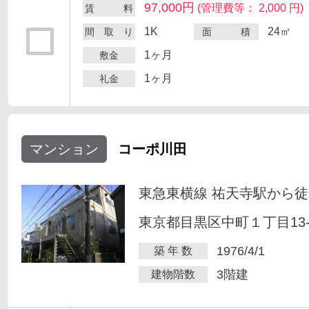
97,000円
(管理費等： 2,000 円)
賃 料
1K
24㎡
間 取 り
面 積
1ヶ月
敷金
1ヶ月
礼金
マンション
コーポ川田
東急東横線 祐天寺駅から徒
東京都目黒区中町１丁目13-
1976/4/1
築 年 数
3階建
建物階数