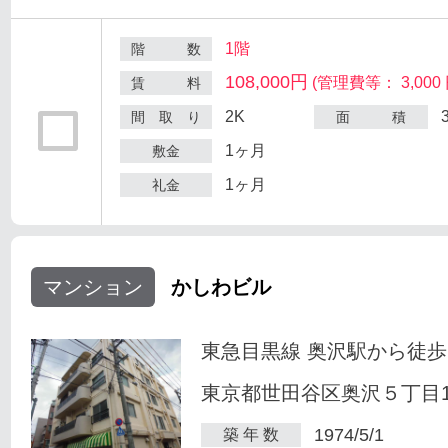
1階
階 数
108,000円
(管理費等： 3,000 
賃 料
2K
間 取 り
面 積
1ヶ月
敷金
1ヶ月
礼金
マンション
かしわビル
東急目黒線 奥沢駅から徒歩
東京都世田谷区奥沢５丁目1-
1974/5/1
築 年 数