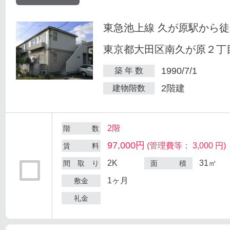
東急池上線 久が原駅から徒
東京都大田区南久が原２丁目
1990/7/1
築 年 数
2階建
建物階数
2階
階 数
97,000円
(管理費等： 3,000 円)
賃 料
2K
31㎡
間 取 り
面 積
1ヶ月
敷金
礼金