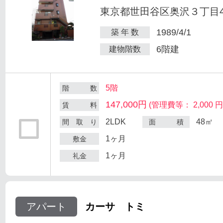
東京都世田谷区奥沢３丁目47
1989/4/1
築 年 数
6階建
建物階数
5階
階 数
147,000円
(管理費等： 2,000 円
賃 料
2LDK
48㎡
間 取 り
面 積
1ヶ月
敷金
1ヶ月
礼金
アパート
カーサ トミ