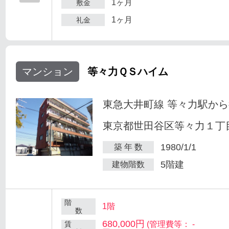
1ヶ月
敷金
1ヶ月
礼金
マンション
等々力ＱＳハイム
東急大井町線 等々力駅から
東京都世田谷区等々力１丁目
1980/1/1
築 年 数
5階建
建物階数
階
1階
数
680,000円
賃
(管理費等： -