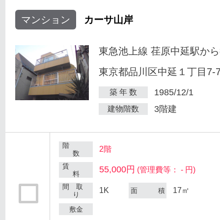
マンション
カーサ山岸
東急池上線 荏原中延駅から
東京都品川区中延１丁目7-
1985/12/1
築 年 数
3階建
建物階数
階
2階
数
賃
55,000円
(管理費等： - 円)
料
間 取
1K
17㎡
面 積
り
敷金