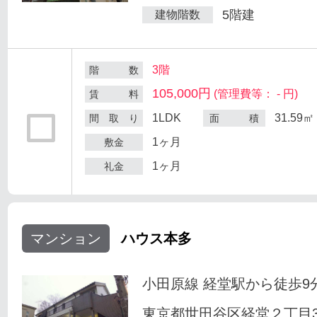
5階建
建物階数
3階
階 数
105,000円
(管理費等： - 円)
賃 料
1LDK
31.59㎡
間 取 り
面 積
1ヶ月
敷金
1ヶ月
礼金
マンション
ハウス本多
小田原線 経堂駅から徒歩9
東京都世田谷区経堂２丁目33