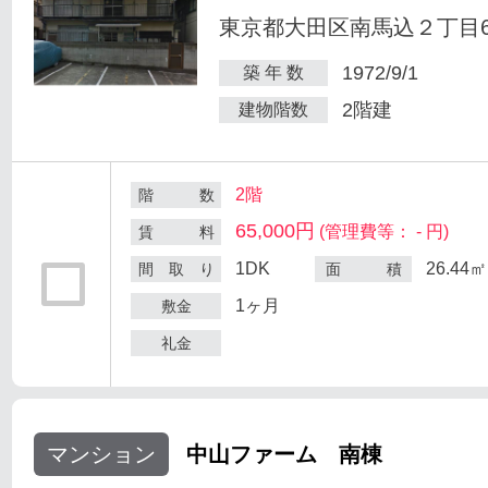
東京都大田区南馬込２丁目6
1972/9/1
築 年 数
2階建
建物階数
2階
階 数
65,000円
(管理費等： - 円)
賃 料
1DK
26.44㎡
間 取 り
面 積
1ヶ月
敷金
礼金
マンション
中山ファーム 南棟