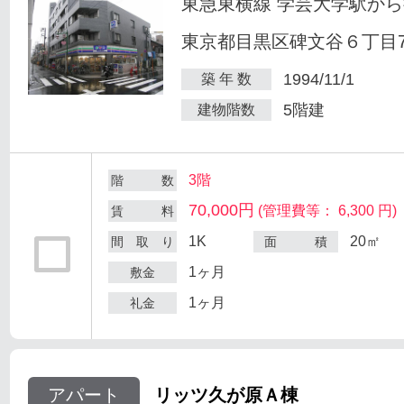
東急東横線 学芸大学駅から
東京都目黒区碑文谷６丁目7
1994/11/1
築 年 数
5階建
建物階数
3階
階 数
70,000円
(管理費等： 6,300 円)
賃 料
1K
20㎡
間 取 り
面 積
1ヶ月
敷金
1ヶ月
礼金
アパート
リッツ久が原Ａ棟