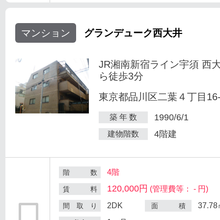
マンション
グランデューク西大井
JR湘南新宿ライン宇須 西
ら徒歩3分
東京都品川区二葉４丁目16-
1990/6/1
築 年 数
4階建
建物階数
4階
階 数
120,000円
(管理費等： - 円)
賃 料
2DK
37.7
間 取 り
面 積