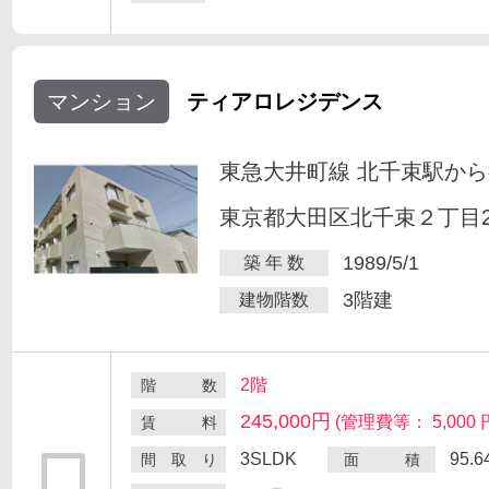
マンション
ティアロレジデンス
東急大井町線 北千束駅から
東京都大田区北千束２丁目25
1989/5/1
築 年 数
3階建
建物階数
2階
階 数
245,000円
(管理費等： 5,000 
賃 料
3SLDK
95.
間 取 り
面 積