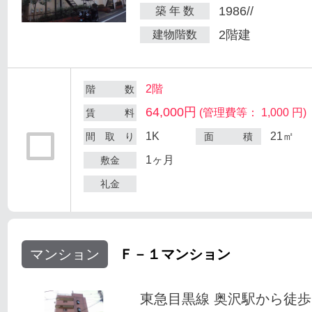
1986//
築 年 数
2階建
建物階数
2階
階 数
64,000円
(管理費等： 1,000 円)
賃 料
1K
21㎡
間 取 り
面 積
1ヶ月
敷金
礼金
マンション
Ｆ－１マンション
東急目黒線 奥沢駅から徒歩