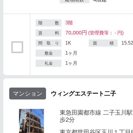
3階
階 数
70,000円
(管理費等： - 円)
賃 料
1K
15.5
間 取 り
面 積
1ヶ月
敷金
1ヶ月
礼金
マンション
ウィングエステート二子
東急田園都市線 二子玉川
歩2分
東京都世田谷区玉川１丁目8-