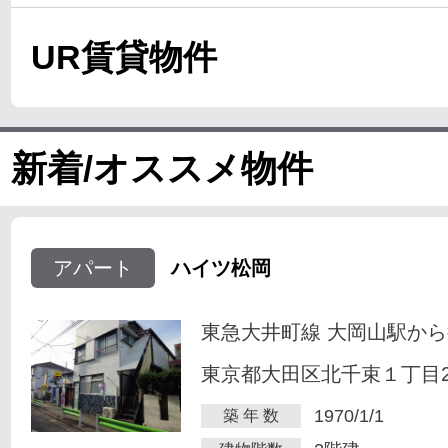
UR賃貸物件
新着/オススメ物件
アパート
ハイツ松岡
東急大井町線 大岡山駅から
東京都大田区北千束１丁目23
1970/1/1
築 年 数