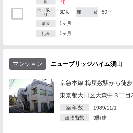
料
円)
間 取
3DK
50㎡
面 積
り
1ヶ月
敷金
1ヶ月
礼金
マンション
ニューブリッジハイム須山
京急本線 梅屋敷駅から徒歩
東京都大田区大森中３丁目34
1989/11/1
築 年 数
3階建
建物階数