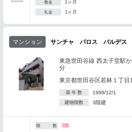
1ヶ月
敷金
1ヶ月
礼金
マンション
サンチャ パロス バルデス
東急世田谷線 西太子堂駅か
分
東京都世田谷区若林１丁目1-
1999/12/1
築 年 数
3階建
建物階数
3階
階 数