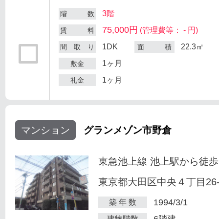
3階
階 数
75,000円
(管理費等： - 円)
賃 料
1DK
22.3㎡
間 取 り
面 積
1ヶ月
敷金
1ヶ月
礼金
マンション
グランメゾン市野倉
東急池上線 池上駅から徒歩
東京都大田区中央４丁目26-
1994/3/1
築 年 数
6階建
建物階数