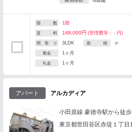
1階
階 数
148,000円
(管理費等： - 円)
賃 料
3LDK
㎡
間 取 り
面 積
1ヶ月
敷金
1ヶ月
礼金
アパート
アルカディア
小田原線 豪徳寺駅から徒歩
東京都世田谷区赤堤１丁目18