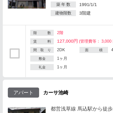
1991/1/1
築 年 数
3階建
建物階数
2階
階 数
127,000円
(管理費等： 3,000 
賃 料
2DK
間 取 り
面 積
1ヶ月
敷金
1ヶ月
礼金
アパート
カーサ池崎
都営浅草線 馬込駅から徒歩