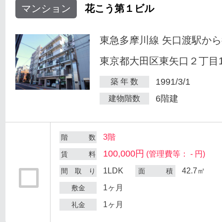
マンション
花こう第１ビル
東急多摩川線 矢口渡駅から
東京都大田区東矢口２丁目18
1991/3/1
築 年 数
6階建
建物階数
3階
階 数
100,000円
(管理費等： - 円)
賃 料
1LDK
42.7㎡
間 取 り
面 積
1ヶ月
敷金
1ヶ月
礼金