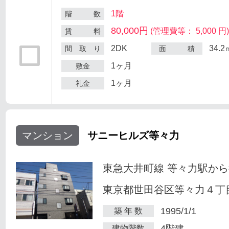
1階
階 数
80,000円
(管理費等： 5,000 円
賃 料
2DK
34.2
間 取 り
面 積
1ヶ月
敷金
1ヶ月
礼金
マンション
サニーヒルズ等々力
東急大井町線 等々力駅から
東京都世田谷区等々力４丁目
1995/1/1
築 年 数
4階建
建物階数