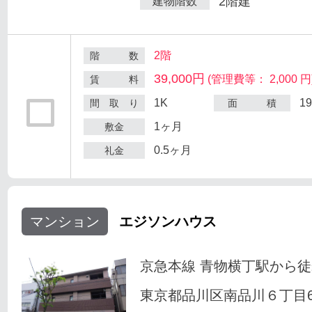
2階建
建物階数
2階
階 数
39,000円
(管理費等： 2,000 円
賃 料
1K
1
間 取 り
面 積
1ヶ月
敷金
0.5ヶ月
礼金
マンション
エジソンハウス
京急本線 青物横丁駅から徒
東京都品川区南品川６丁目6