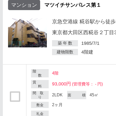
マンション
マツイチサンパレス第１
京急空港線 糀谷駅から徒歩
東京都大田区西糀谷２丁目30
1985/7/1
築 年 数
4階建
建物階数
階
4階
数
賃
93,000円
(管理費等： - 円)
料
間 取
2LDK
45㎡
面 積
り
2ヶ月
敷金
礼金