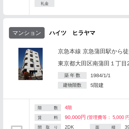
礼金
マンション
ハイツ ヒラヤマ
京急本線 京急蒲田駅から徒
東京都大田区南蒲田１丁目25
1984/1/1
築 年 数
5階建
建物階数
4階
階 数
90,000円
(管理費等： 5,000 円
賃 料
2DK
3
間 取 り
面 積