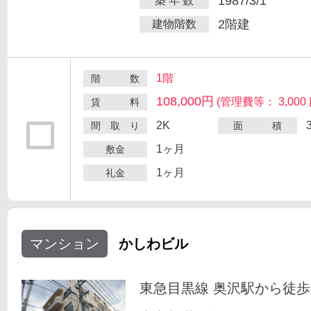
1987/3/1
築 年 数
2階建
建物階数
1階
階 数
108,000円
(管理費等： 3,000 
賃 料
2K
間 取 り
面 積
1ヶ月
敷金
1ヶ月
礼金
マンション
かしわビル
東急目黒線 奥沢駅から徒歩