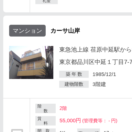
礼金
マンション
カーサ山岸
東急池上線 荏原中延駅から
東京都品川区中延１丁目7-
1985/12/1
築 年 数
3階建
建物階数
階
2階
数
賃
55,000円
(管理費等： - 円)
料
間 取