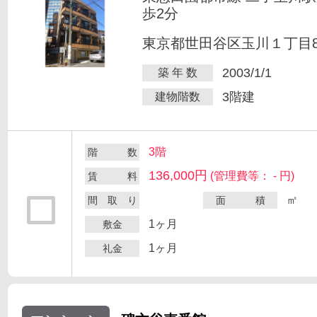
歩2分
東京都世田谷区玉川１丁目8-
2003/1/1
築 年 数
3階建
建物階数
3階
階 数
136,000円
(管理費等： - 円)
賃 料
㎡
間 取 り
面 積
1ヶ月
敷金
1ヶ月
礼金