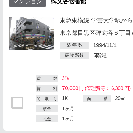
マンション
碑文谷壱番館
東急東横線 学芸大学駅から
東京都目黒区碑文谷６丁目7
1994/11/1
築 年 数
5階建
建物階数
3階
階 数
70,000円
(管理費等： 6,300 円)
賃 料
1K
20㎡
間 取 り
面 積
1ヶ月
敷金
1ヶ月
礼金