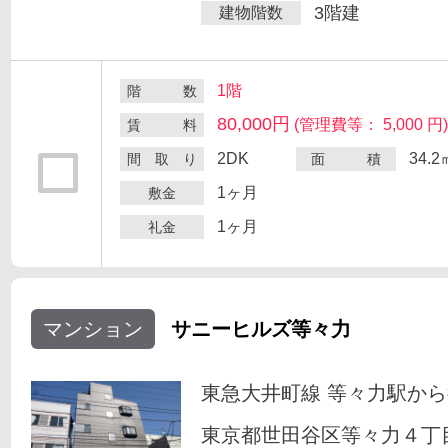
3階建
建物階数
1階
階 数
80,000円
(管理費等： 5,000 円
賃 料
2DK
34.2
間 取 り
面 積
1ヶ月
敷金
1ヶ月
礼金
マンション
サニーヒルズ等々力
東急大井町線 等々力駅から
東京都世田谷区等々力４丁目