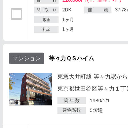
(管理費等： - 円)
賃 料
2DK
37.7
間 取 り
面 積
1ヶ月
敷金
1ヶ月
礼金
マンション
等々力ＱＳハイム
東急大井町線 等々力駅から
東京都世田谷区等々力１丁目
1980/1/1
築 年 数
5階建
建物階数