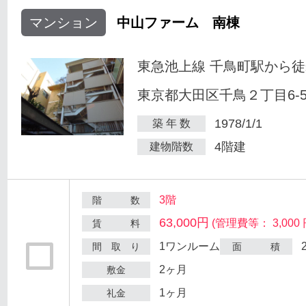
マンション
中山ファーム 南棟
東急池上線 千鳥町駅から徒
東京都大田区千鳥２丁目6-
1978/1/1
築 年 数
4階建
建物階数
3階
階 数
63,000円
(管理費等： 3,000 
賃 料
1ワンルーム
間 取 り
面 積
2ヶ月
敷金
1ヶ月
礼金