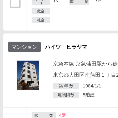
1K
17㎡
面 積
り
敷金
礼金
マンション
ハイツ ヒラヤマ
京急本線 京急蒲田駅から徒
東京都大田区南蒲田１丁目25
1984/1/1
築 年 数
5階建
建物階数
4階
階 数