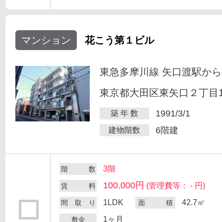
マンション
花こう第１ビル
東急多摩川線 矢口渡駅から
東京都大田区東矢口２丁目18
1991/3/1
築 年 数
6階建
建物階数
3階
階 数
100,000円
(管理費等： - 円)
賃 料
1LDK
42.7㎡
間 取 り
面 積
1ヶ月
敷金