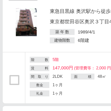
東急目黒線 奥沢駅から徒歩
東京都世田谷区奥沢３丁目47
1989/4/1
築 年 数
6階建
建物階数
5階
階 数
147,000円
(管理費等： 2,000 円
賃 料
2LDK
48㎡
間 取 り
面 積
1ヶ月
敷金
1ヶ月
礼金