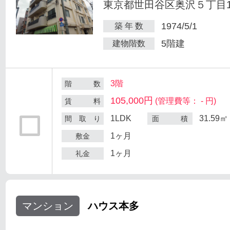
東京都世田谷区奥沢５丁目1-
1974/5/1
築 年 数
5階建
建物階数
3階
階 数
105,000円
(管理費等： - 円)
賃 料
1LDK
31.59㎡
間 取 り
面 積
1ヶ月
敷金
1ヶ月
礼金
マンション
ハウス本多