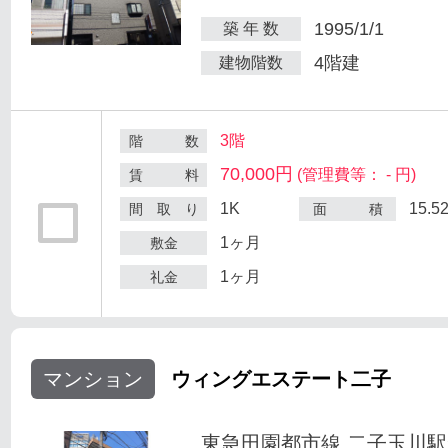
1995/1/1
築 年 数
4階建
建物階数
3階
階 数
70,000円
(管理費等： - 円)
賃 料
1K
15.5
間 取 り
面 積
1ヶ月
敷金
1ヶ月
礼金
マンション
ウィングエステート二子
東急田園都市線 二子玉川