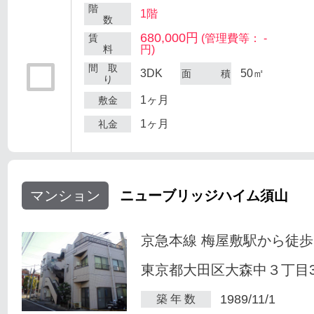
階
1階
数
680,000円
賃
(管理費等： -
料
円)
間 取
3DK
50㎡
面 積
り
1ヶ月
敷金
1ヶ月
礼金
マンション
ニューブリッジハイム須山
京急本線 梅屋敷駅から徒歩
東京都大田区大森中３丁目34
1989/11/1
築 年 数