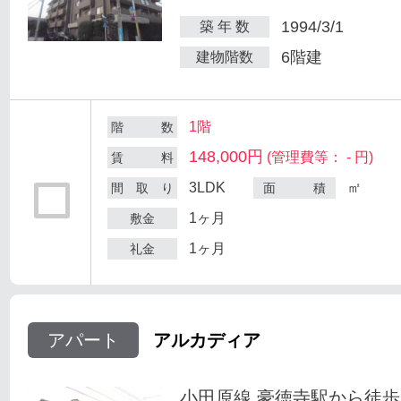
1994/3/1
築 年 数
6階建
建物階数
1階
階 数
148,000円
(管理費等： - 円)
賃 料
3LDK
㎡
間 取 り
面 積
1ヶ月
敷金
1ヶ月
礼金
アパート
アルカディア
小田原線 豪徳寺駅から徒歩