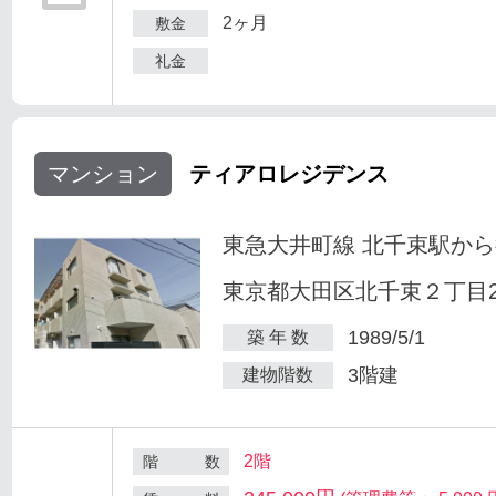
2ヶ月
敷金
礼金
マンション
ティアロレジデンス
東急大井町線 北千束駅から
東京都大田区北千束２丁目25
1989/5/1
築 年 数
3階建
建物階数
2階
階 数