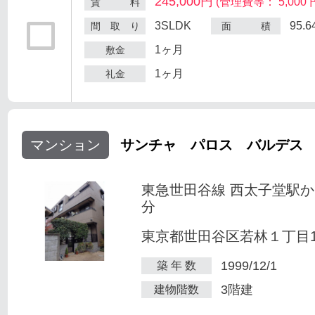
245,000円
(管理費等： 5,000 
賃 料
3SLDK
95.
間 取 り
面 積
1ヶ月
敷金
1ヶ月
礼金
マンション
サンチャ パロス バルデス
東急世田谷線 西太子堂駅か
分
東京都世田谷区若林１丁目1-
1999/12/1
築 年 数
3階建
建物階数