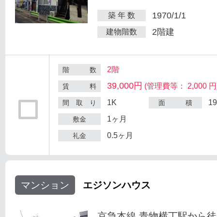
1970/1/1
築 年 数
2階建
建物階数
2階
階 数
39,000円
(管理費等： 2,000 円
賃 料
1K
1
間 取 り
面 積
1ヶ月
敷金
0.5ヶ月
礼金
マンション
エジソンハウス
京急本線 青物横丁駅から徒