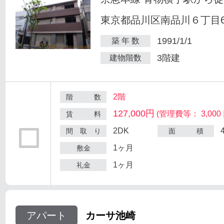
東京都品川区南品川６丁目6
1991/1/1
築 年 数
3階建
建物階数
2階
階 数
127,000円
(管理費等： 3,000 
賃 料
2DK
間 取 り
面 積
1ヶ月
敷金
1ヶ月
礼金
アパート
カーサ池崎