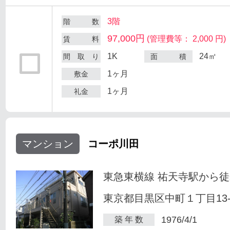
3階
階 数
97,000円
(管理費等： 2,000 円)
賃 料
1K
24㎡
間 取 り
面 積
1ヶ月
敷金
1ヶ月
礼金
マンション
コーポ川田
東急東横線 祐天寺駅から徒
東京都目黒区中町１丁目13-
1976/4/1
築 年 数