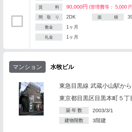
90,000円
(管理費等： 5,000 円
賃 料
2DK
3
間 取 り
面 積
1ヶ月
敷金
1ヶ月
礼金
マンション
水牧ビル
東急目黒線 武蔵小山駅から
東京都目黒区目黒本町５丁目2
2003/3/1
築 年 数
3階建
建物階数