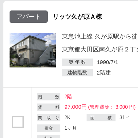
アパート
リッツ久が原Ａ棟
東急池上線 久が原駅から徒
東京都大田区南久が原２丁目
1990/7/1
築 年 数
2階建
建物階数
2階
階 数
97,000円
(管理費等： 3,000 円)
賃 料
2K
31㎡
間 取 り
面 積
1ヶ月
敷金