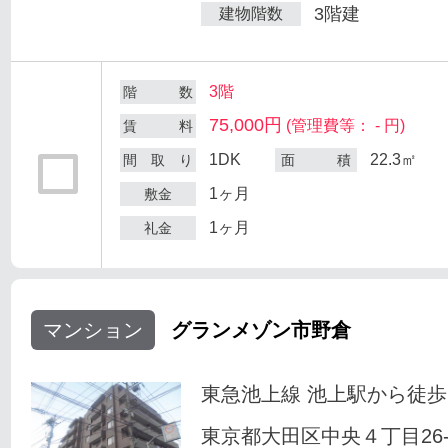
3階建
建物階数
3階
階 数
75,000円
(管理費等： - 円)
賃 料
1DK
22.3㎡
間 取 り
面 積
1ヶ月
敷金
1ヶ月
礼金
マンション
グランメゾン市野倉
東急池上線 池上駅から徒歩
東京都大田区中央４丁目26-