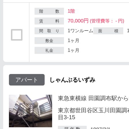
1階
階 数
70,000円
(管理費等： - 円)
賃 料
1ワンルーム
間 取 り
面 積
1ヶ月
敷金
1ヶ月
礼金
アパート
しゃんぶるいずみ
東急東横線 田園調布駅から
東京都世田谷区玉川田園調
目3-15