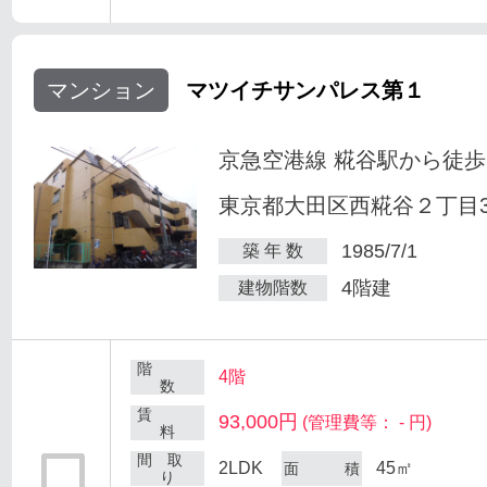
マンション
マツイチサンパレス第１
京急空港線 糀谷駅から徒歩
東京都大田区西糀谷２丁目30
1985/7/1
築 年 数
4階建
建物階数
階
4階
数
賃
93,000円
(管理費等： - 円)
料
間 取
2LDK
45㎡
面 積
り