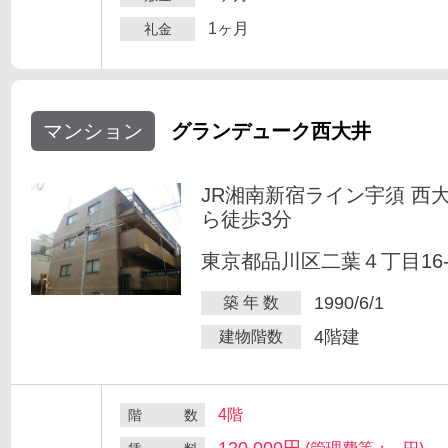
1ヶ月
礼金
マンション
グランデューク西大井
JR湘南新宿ライン宇須 西
ら徒歩3分
東京都品川区二葉４丁目16-
1990/6/1
築 年 数
4階建
建物階数
4階
階 数
120,000円