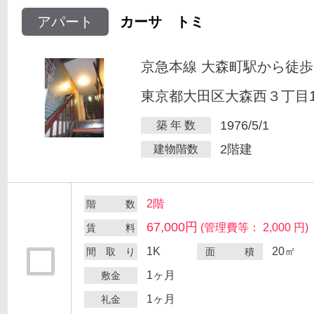
アパート
カーサ トミ
京急本線 大森町駅から徒歩
東京都大田区大森西３丁目12
1976/5/1
築 年 数
2階建
建物階数
2階
階 数
67,000円
(管理費等： 2,000 円)
賃 料
1K
20㎡
間 取 り
面 積
1ヶ月
敷金
1ヶ月
礼金