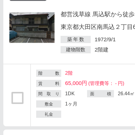
都営浅草線 馬込駅から徒歩
東京都大田区南馬込２丁目6
1972/9/1
築 年 数
2階建
建物階数
2階
階 数
65,000円
(管理費等： - 円)
賃 料
1DK
26.44㎡
間 取 り
面 積
1ヶ月
敷金
礼金