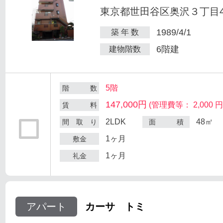
東京都世田谷区奥沢３丁目47
1989/4/1
築 年 数
6階建
建物階数
5階
階 数
147,000円
(管理費等： 2,000 円
賃 料
2LDK
48㎡
間 取 り
面 積
1ヶ月
敷金
1ヶ月
礼金
アパート
カーサ トミ