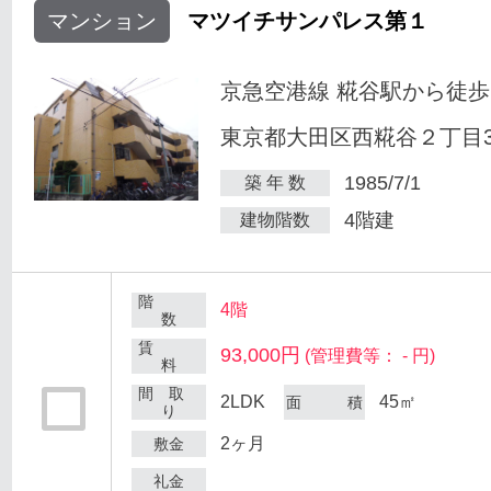
マンション
マツイチサンパレス第１
京急空港線 糀谷駅から徒歩
東京都大田区西糀谷２丁目30
1985/7/1
築 年 数
4階建
建物階数
階
4階
数
賃
93,000円
(管理費等： - 円)
料
間 取
2LDK
45㎡
面 積
り
2ヶ月
敷金
礼金