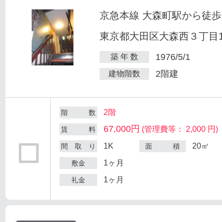
京急本線 大森町駅から徒歩
東京都大田区大森西３丁目12
1976/5/1
築 年 数
2階建
建物階数
2階
階 数
67,000円
(管理費等： 2,000 円)
賃 料
1K
20㎡
間 取 り
面 積
1ヶ月
敷金
1ヶ月
礼金