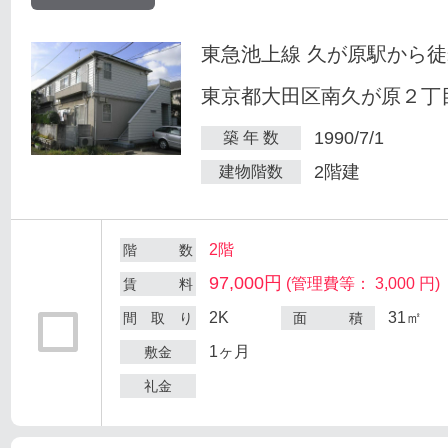
東急池上線 久が原駅から徒
東京都大田区南久が原２丁目
1990/7/1
築 年 数
2階建
建物階数
2階
階 数
97,000円
(管理費等： 3,000 円)
賃 料
2K
31㎡
間 取 り
面 積
1ヶ月
敷金
礼金