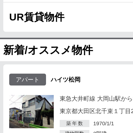
UR賃貸物件
新着/オススメ物件
アパート
ハイツ松岡
東急大井町線 大岡山駅から
東京都大田区北千束１丁目23
1970/1/1
築 年 数