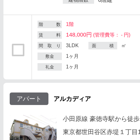
1階
階 数
148,000円
(管理費等： - 円)
賃 料
3LDK
㎡
間 取 り
面 積
1ヶ月
敷金
1ヶ月
礼金
アパート
アルカディア
小田原線 豪徳寺駅から徒歩
東京都世田谷区赤堤１丁目18