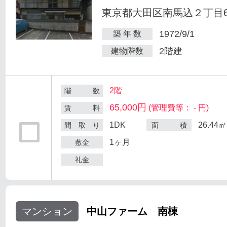
東京都大田区南馬込２丁目6
1972/9/1
築 年 数
2階建
建物階数
2階
階 数
65,000円
(管理費等： - 円)
賃 料
1DK
26.44㎡
間 取 り
面 積
1ヶ月
敷金
礼金
マンション
中山ファーム 南棟