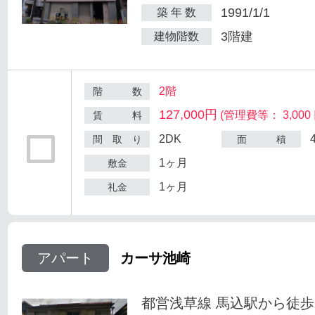
1991/1/1
築 年 数
3階建
建物階数
2階
階 数
127,000円
(管理費等： 3,000 
賃 料
2DK
間 取 り
面 積
1ヶ月
敷金
1ヶ月
礼金
アパート
カーサ池崎
都営浅草線 馬込駅から徒歩