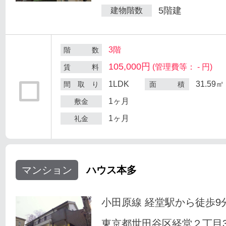
5階建
建物階数
3階
階 数
105,000円
(管理費等： - 円)
賃 料
1LDK
31.59㎡
間 取 り
面 積
1ヶ月
敷金
1ヶ月
礼金
マンション
ハウス本多
小田原線 経堂駅から徒歩9
東京都世田谷区経堂２丁目33