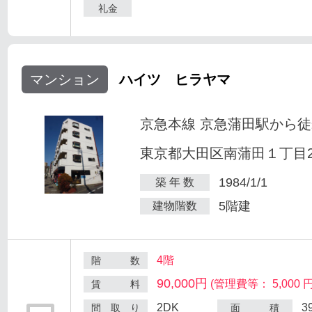
礼金
マンション
ハイツ ヒラヤマ
京急本線 京急蒲田駅から徒
東京都大田区南蒲田１丁目25
1984/1/1
築 年 数
5階建
建物階数
4階
階 数
90,000円
(管理費等： 5,000 円
賃 料
2DK
3
間 取 り
面 積