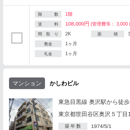
1階
階 数
108,000円
(管理費等： 3,000 
賃 料
2K
間 取 り
面 積
1ヶ月
敷金
1ヶ月
礼金
マンション
かしわビル
東急目黒線 奥沢駅から徒歩
東京都世田谷区奥沢５丁目1-
1974/5/1
築 年 数