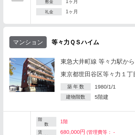
1ヶ月
敷金
1ヶ月
礼金
マンション
等々力ＱＳハイム
東急大井町線 等々力駅から
東京都世田谷区等々力１丁目
1980/1/1
築 年 数
5階建
建物階数
階
1階
数
680,000円
賃
(管理費等： -