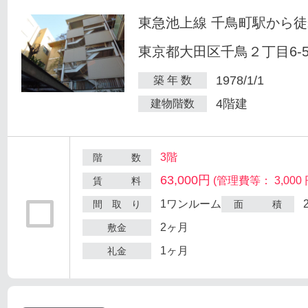
東急池上線 千鳥町駅から徒
東京都大田区千鳥２丁目6-
1978/1/1
築 年 数
4階建
建物階数
3階
階 数
63,000円
(管理費等： 3,000 
賃 料
1ワンルーム
間 取 り
面 積
2ヶ月
敷金
1ヶ月
礼金