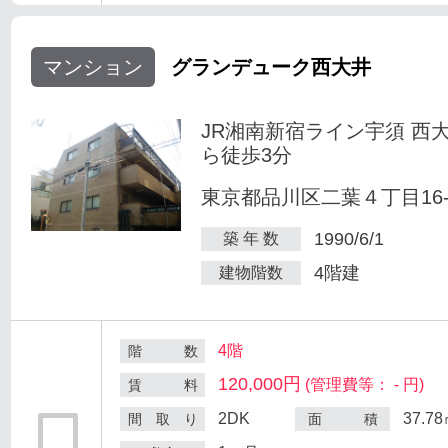
マンション
グランデューク西大井
JR湘南新宿ライン宇須 西
ら徒歩3分
東京都品川区二葉４丁目16-
1990/6/1
築 年 数
4階建
建物階数
4階
階 数
120,000円
(管理費等： - 円)
賃 料
2DK
37.7
間 取 り
面 積