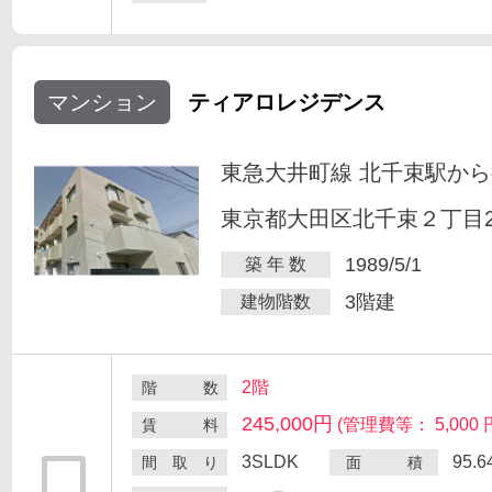
マンション
ティアロレジデンス
東急大井町線 北千束駅から
東京都大田区北千束２丁目25
1989/5/1
築 年 数
3階建
建物階数
2階
階 数
245,000円
(管理費等： 5,000 
賃 料
3SLDK
95.
間 取 り
面 積