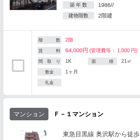
1986//
築 年 数
2階建
建物階数
2階
階 数
64,000円
(管理費等： 1,000 円)
賃 料
1K
21㎡
間 取 り
面 積
1ヶ月
敷金
礼金
マンション
Ｆ－１マンション
東急目黒線 奥沢駅から徒歩