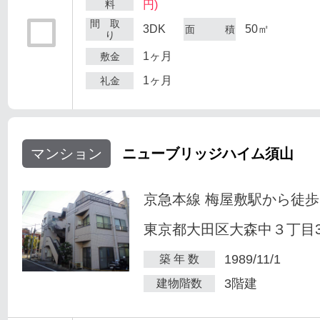
料
円)
間 取
3DK
50㎡
面 積
り
1ヶ月
敷金
1ヶ月
礼金
マンション
ニューブリッジハイム須山
京急本線 梅屋敷駅から徒歩
東京都大田区大森中３丁目34
1989/11/1
築 年 数
3階建
建物階数