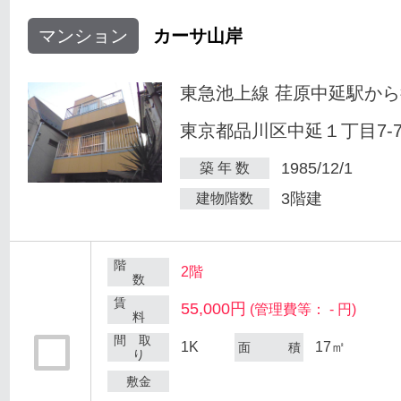
マンション
カーサ山岸
東急池上線 荏原中延駅から
東京都品川区中延１丁目7-
1985/12/1
築 年 数
3階建
建物階数
階
2階
数
賃
55,000円
(管理費等： - 円)
料
間 取
1K
17㎡
面 積
り
敷金