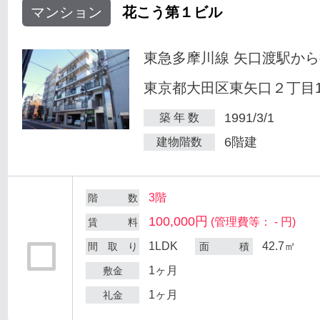
マンション
花こう第１ビル
東急多摩川線 矢口渡駅から
東京都大田区東矢口２丁目18
1991/3/1
築 年 数
6階建
建物階数
3階
階 数
100,000円
(管理費等： - 円)
賃 料
1LDK
42.7㎡
間 取 り
面 積
1ヶ月
敷金
1ヶ月
礼金