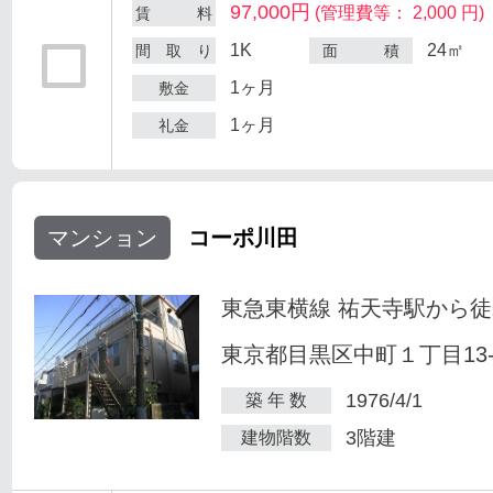
97,000円
(管理費等： 2,000 円)
賃 料
1K
24㎡
間 取 り
面 積
1ヶ月
敷金
1ヶ月
礼金
マンション
コーポ川田
東急東横線 祐天寺駅から徒
東京都目黒区中町１丁目13-
1976/4/1
築 年 数
3階建
建物階数