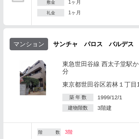
1ヶ月
敷金
1ヶ月
礼金
マンション
サンチャ パロス バルデス
東急世田谷線 西太子堂駅か
分
東京都世田谷区若林１丁目1-
1999/12/1
築 年 数
3階建
建物階数
3階
階 数