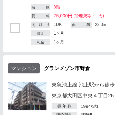
3階
階 数
75,000円
(管理費等： - 円)
賃 料
1DK
22.3㎡
間 取 り
面 積
1ヶ月
敷金
1ヶ月
礼金
マンション
グランメゾン市野倉
東急池上線 池上駅から徒歩
東京都大田区中央４丁目26-
1994/3/1
築 年 数
6階建
建物階数