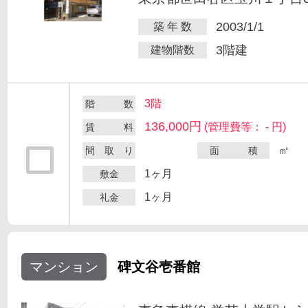
2003/1/1
築 年 数
3階建
建物階数
3階
階 数
136,000円
(管理費等： - 円)
賃 料
㎡
間 取 り
面 積
1ヶ月
敷金
1ヶ月
礼金
マンション
碑文谷壱番館