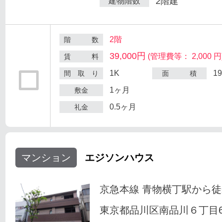
2階建
建物階数
2階
階 数
39,000円
(管理費等： 2,000 円
賃 料
1K
1
間 取 り
面 積
1ヶ月
敷金
0.5ヶ月
礼金
マンション
エジソンハウス
京急本線 青物横丁駅から徒
東京都品川区南品川６丁目6