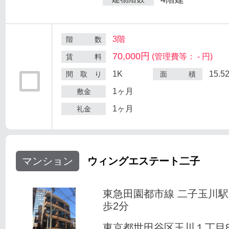
3階
階 数
70,000円
(管理費等： - 円)
賃 料
1K
15.5
間 取 り
面 積
1ヶ月
敷金
1ヶ月
礼金
マンション
ウィングエステート二子
東急田園都市線 二子玉川
歩2分
東京都世田谷区玉川１丁目8-