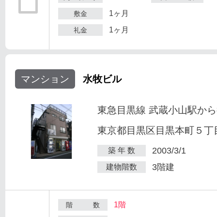
1ヶ月
敷金
1ヶ月
礼金
マンション
水牧ビル
東急目黒線 武蔵小山駅から
東京都目黒区目黒本町５丁目2
2003/3/1
築 年 数
3階建
建物階数
1階
階 数