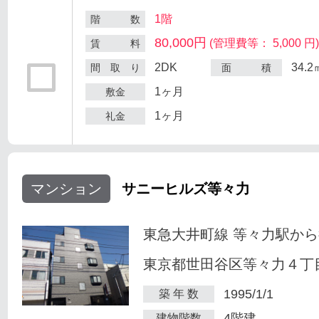
1階
階 数
80,000円
(管理費等： 5,000 円
賃 料
2DK
34.2
間 取 り
面 積
1ヶ月
敷金
1ヶ月
礼金
マンション
サニーヒルズ等々力
東急大井町線 等々力駅から
東京都世田谷区等々力４丁目
1995/1/1
築 年 数
4階建
建物階数