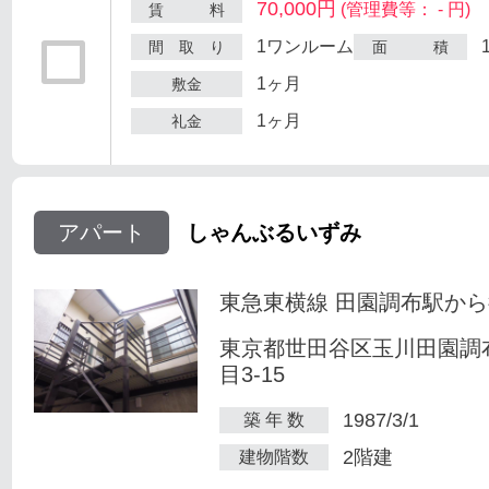
70,000円
(管理費等： - 円)
賃 料
1ワンルーム
間 取 り
面 積
1ヶ月
敷金
1ヶ月
礼金
アパート
しゃんぶるいずみ
東急東横線 田園調布駅から
東京都世田谷区玉川田園調
目3-15
1987/3/1
築 年 数
2階建
建物階数