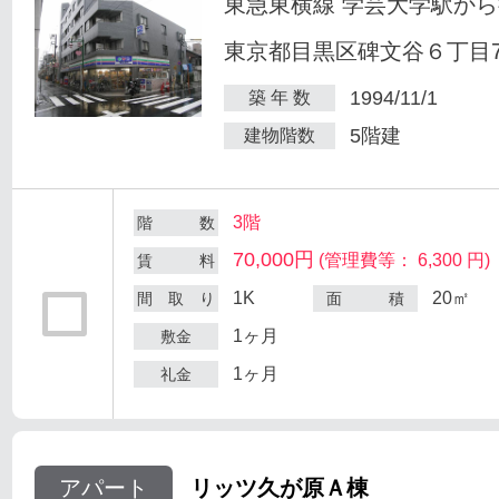
東急東横線 学芸大学駅から
東京都目黒区碑文谷６丁目7
1994/11/1
築 年 数
5階建
建物階数
3階
階 数
70,000円
(管理費等： 6,300 円)
賃 料
1K
20㎡
間 取 り
面 積
1ヶ月
敷金
1ヶ月
礼金
アパート
リッツ久が原Ａ棟