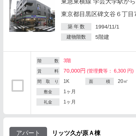
東急東横線 学芸大学駅から
東京都目黒区碑文谷６丁目7
1994/11/1
築 年 数
5階建
建物階数
3階
階 数
70,000円
(管理費等： 6,300 円)
賃 料
1K
20㎡
間 取 り
面 積
1ヶ月
敷金
1ヶ月
礼金
アパート
リッツ久が原Ａ棟