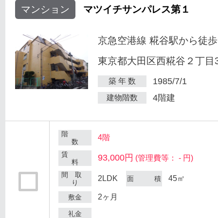
マンション
マツイチサンパレス第１
京急空港線 糀谷駅から徒歩
東京都大田区西糀谷２丁目30
1985/7/1
築 年 数
4階建
建物階数
階
4階
数
賃
93,000円
(管理費等： - 円)
料
間 取
2LDK
45㎡
面 積
り
2ヶ月
敷金
礼金