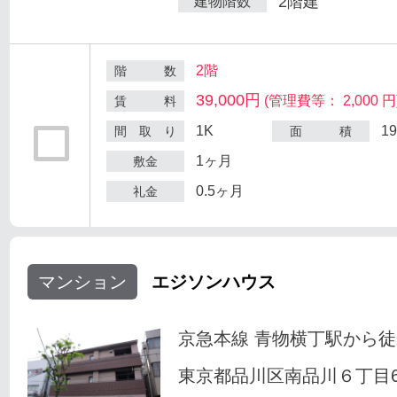
2階建
建物階数
2階
階 数
39,000円
(管理費等： 2,000 円
賃 料
1K
1
間 取 り
面 積
1ヶ月
敷金
0.5ヶ月
礼金
マンション
エジソンハウス
京急本線 青物横丁駅から徒
東京都品川区南品川６丁目6