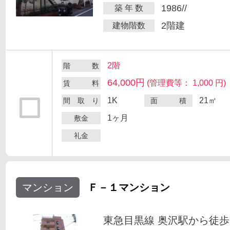
1986//
築 年 数
2階建
建物階数
2階
階 数
64,000円
(管理費等： 1,000 円)
賃 料
1K
21㎡
間 取 り
面 積
1ヶ月
敷金
礼金
マンション
Ｆ－１マンション
東急目黒線 奥沢駅から徒歩