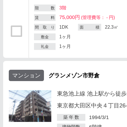
3階
階 数
75,000円
(管理費等： - 円)
賃 料
1DK
22.3㎡
間 取 り
面 積
1ヶ月
敷金
1ヶ月
礼金
マンション
グランメゾン市野倉
東急池上線 池上駅から徒歩
東京都大田区中央４丁目26-
1994/3/1
築 年 数
6階建
建物階数