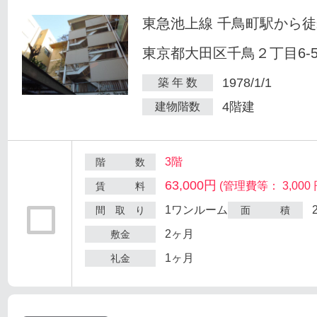
東急池上線 千鳥町駅から徒
東京都大田区千鳥２丁目6-
1978/1/1
築 年 数
4階建
建物階数
3階
階 数
63,000円
(管理費等： 3,000 
賃 料
1ワンルーム
間 取 り
面 積
2ヶ月
敷金
1ヶ月
礼金