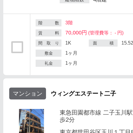
3階
階 数
70,000円
(管理費等： - 円)
賃 料
1K
15.5
間 取 り
面 積
1ヶ月
敷金
1ヶ月
礼金
マンション
ウィングエステート二子
東急田園都市線 二子玉川
歩2分
東京都世田谷区玉川１丁目8-