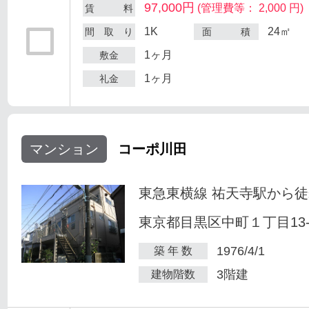
97,000円
(管理費等： 2,000 円)
賃 料
1K
24㎡
間 取 り
面 積
1ヶ月
敷金
1ヶ月
礼金
マンション
コーポ川田
東急東横線 祐天寺駅から徒
東京都目黒区中町１丁目13-
1976/4/1
築 年 数
3階建
建物階数