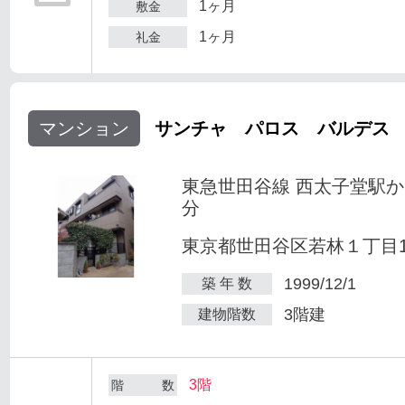
1ヶ月
敷金
1ヶ月
礼金
マンション
サンチャ パロス バルデス
東急世田谷線 西太子堂駅か
分
東京都世田谷区若林１丁目1-
1999/12/1
築 年 数
3階建
建物階数
3階
階 数