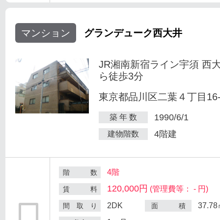
マンション
グランデューク西大井
JR湘南新宿ライン宇須 西
ら徒歩3分
東京都品川区二葉４丁目16-
1990/6/1
築 年 数
4階建
建物階数
4階
階 数
120,000円
(管理費等： - 円)
賃 料
2DK
37.7
間 取 り
面 積