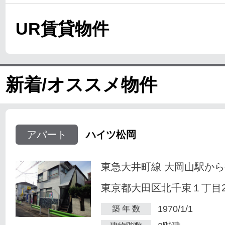
UR賃貸物件
新着/オススメ物件
アパート
ハイツ松岡
東急大井町線 大岡山駅から
東京都大田区北千束１丁目23
1970/1/1
築 年 数