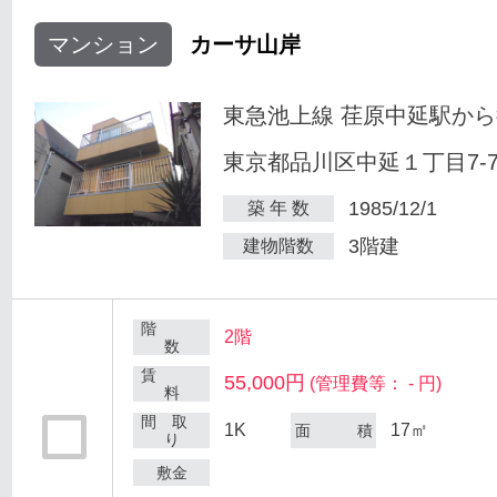
マンション
カーサ山岸
東急池上線 荏原中延駅から
東京都品川区中延１丁目7-
1985/12/1
築 年 数
3階建
建物階数
階
2階
数
賃
55,000円
(管理費等： - 円)
料
間 取
1K
17㎡
面 積
り
敷金