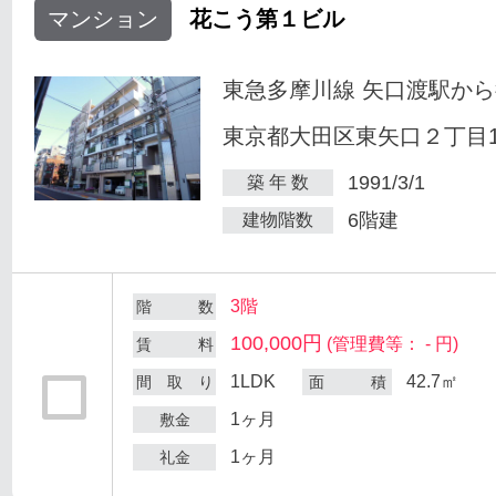
マンション
花こう第１ビル
東急多摩川線 矢口渡駅から
東京都大田区東矢口２丁目18
1991/3/1
築 年 数
6階建
建物階数
3階
階 数
100,000円
(管理費等： - 円)
賃 料
1LDK
42.7㎡
間 取 り
面 積
1ヶ月
敷金
1ヶ月
礼金