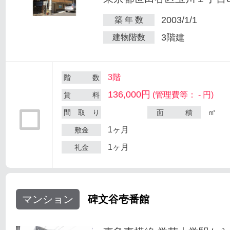
2003/1/1
築 年 数
3階建
建物階数
3階
階 数
136,000円
(管理費等： - 円)
賃 料
㎡
間 取 り
面 積
1ヶ月
敷金
1ヶ月
礼金
マンション
碑文谷壱番館