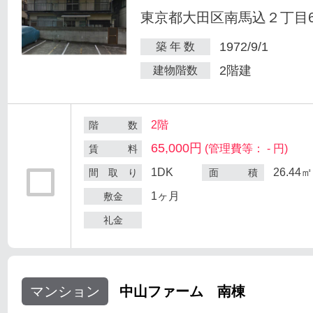
東京都大田区南馬込２丁目6
1972/9/1
築 年 数
2階建
建物階数
2階
階 数
65,000円
(管理費等： - 円)
賃 料
1DK
26.44㎡
間 取 り
面 積
1ヶ月
敷金
礼金
マンション
中山ファーム 南棟