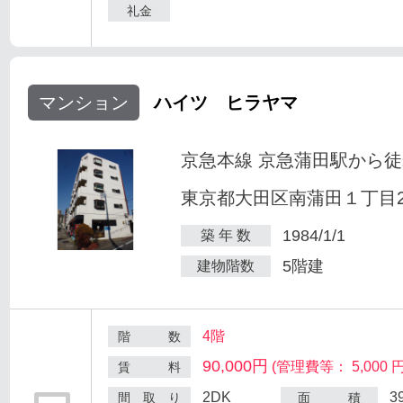
礼金
マンション
ハイツ ヒラヤマ
京急本線 京急蒲田駅から徒
東京都大田区南蒲田１丁目25
1984/1/1
築 年 数
5階建
建物階数
4階
階 数
90,000円
(管理費等： 5,000 円
賃 料
2DK
3
間 取 り
面 積