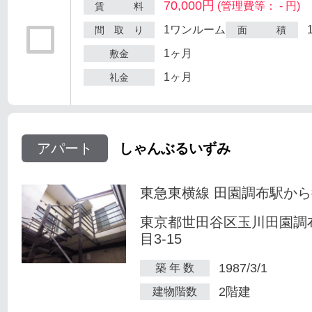
70,000円
(管理費等： - 円)
賃 料
1ワンルーム
間 取 り
面 積
1ヶ月
敷金
1ヶ月
礼金
アパート
しゃんぶるいずみ
東急東横線 田園調布駅から
東京都世田谷区玉川田園調
目3-15
1987/3/1
築 年 数
2階建
建物階数