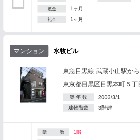
1ヶ月
敷金
1ヶ月
礼金
マンション
水牧ビル
東急目黒線 武蔵小山駅から
東京都目黒区目黒本町５丁目2
2003/3/1
築 年 数
3階建
建物階数
1階
階 数