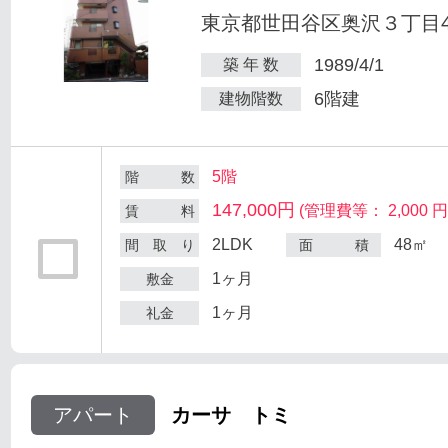
東京都世田谷区奥沢３丁目47
1989/4/1
築 年 数
6階建
建物階数
5階
階 数
147,000円
(管理費等： 2,000 円
賃 料
2LDK
48㎡
間 取 り
面 積
1ヶ月
敷金
1ヶ月
礼金
アパート
カーサ トミ