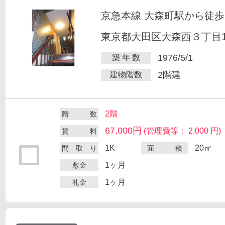
京急本線 大森町駅から徒歩
東京都大田区大森西３丁目12
1976/5/1
築 年 数
2階建
建物階数
2階
階 数
67,000円
(管理費等： 2,000 円)
賃 料
1K
20㎡
間 取 り
面 積
1ヶ月
敷金
1ヶ月
礼金