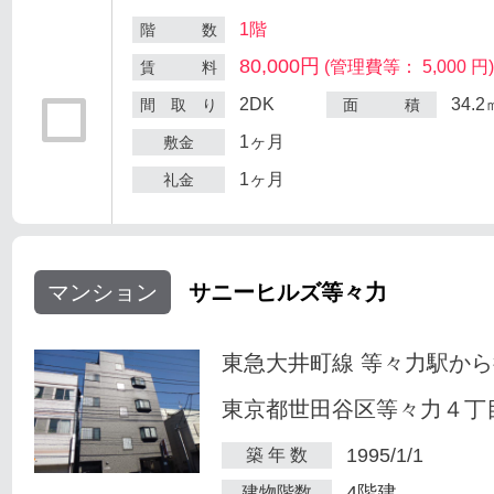
1階
階 数
80,000円
(管理費等： 5,000 円
賃 料
2DK
34.2
間 取 り
面 積
1ヶ月
敷金
1ヶ月
礼金
マンション
サニーヒルズ等々力
東急大井町線 等々力駅から
東京都世田谷区等々力４丁目
1995/1/1
築 年 数
4階建
建物階数