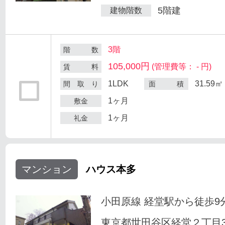
5階建
建物階数
3階
階 数
105,000円
(管理費等： - 円)
賃 料
1LDK
31.59㎡
間 取 り
面 積
1ヶ月
敷金
1ヶ月
礼金
マンション
ハウス本多
小田原線 経堂駅から徒歩9
東京都世田谷区経堂２丁目33