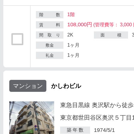
1階
階 数
108,000円
(管理費等： 3,000 
賃 料
2K
間 取 り
面 積
1ヶ月
敷金
1ヶ月
礼金
マンション
かしわビル
東急目黒線 奥沢駅から徒歩
東京都世田谷区奥沢５丁目1-
1974/5/1
築 年 数