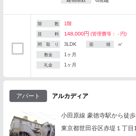
1階
階 数
148,000円
(管理費等： - 円)
賃 料
3LDK
㎡
間 取 り
面 積
1ヶ月
敷金
1ヶ月
礼金
アパート
アルカディア
小田原線 豪徳寺駅から徒歩
東京都世田谷区赤堤１丁目18