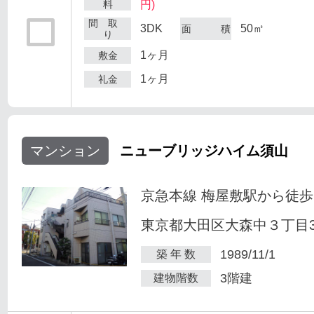
料
円)
間 取
3DK
50㎡
面 積
り
1ヶ月
敷金
1ヶ月
礼金
マンション
ニューブリッジハイム須山
京急本線 梅屋敷駅から徒歩
東京都大田区大森中３丁目34
1989/11/1
築 年 数
3階建
建物階数