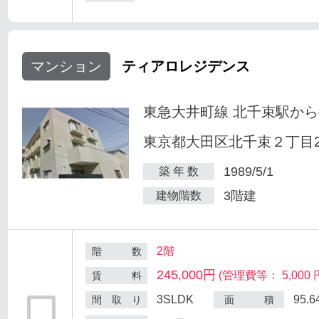
マンション
ティアロレジデンス
東急大井町線 北千束駅から
東京都大田区北千束２丁目25
1989/5/1
築 年 数
3階建
建物階数
2階
階 数
245,000円
(管理費等： 5,000 
賃 料
3SLDK
95.
間 取 り
面 積