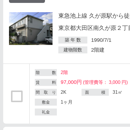
東急池上線 久が原駅から徒
東京都大田区南久が原２丁目
1990/7/1
築 年 数
2階建
建物階数
2階
階 数
97,000円
(管理費等： 3,000 円)
賃 料
2K
31㎡
間 取 り
面 積
1ヶ月
敷金
礼金