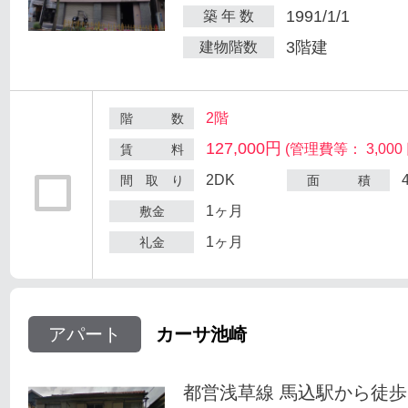
1991/1/1
築 年 数
3階建
建物階数
2階
階 数
127,000円
(管理費等： 3,000 
賃 料
2DK
間 取 り
面 積
1ヶ月
敷金
1ヶ月
礼金
アパート
カーサ池崎
都営浅草線 馬込駅から徒歩