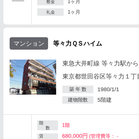
1ヶ月
敷金
1ヶ月
礼金
マンション
等々力ＱＳハイム
東急大井町線 等々力駅から
東京都世田谷区等々力１丁目
1980/1/1
築 年 数
5階建
建物階数
階
1階
数
680,000円
賃
(管理費等： -