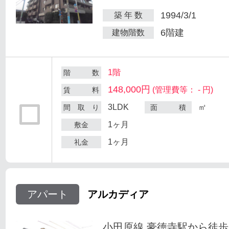
1994/3/1
築 年 数
6階建
建物階数
1階
階 数
148,000円
(管理費等： - 円)
賃 料
3LDK
㎡
間 取 り
面 積
1ヶ月
敷金
1ヶ月
礼金
アパート
アルカディア
小田原線 豪徳寺駅から徒歩