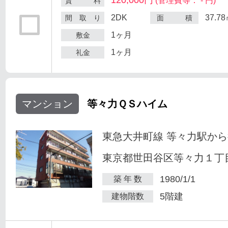
(管理費等： - 円)
賃 料
2DK
37.7
間 取 り
面 積
1ヶ月
敷金
1ヶ月
礼金
マンション
等々力ＱＳハイム
東急大井町線 等々力駅から
東京都世田谷区等々力１丁目
1980/1/1
築 年 数
5階建
建物階数