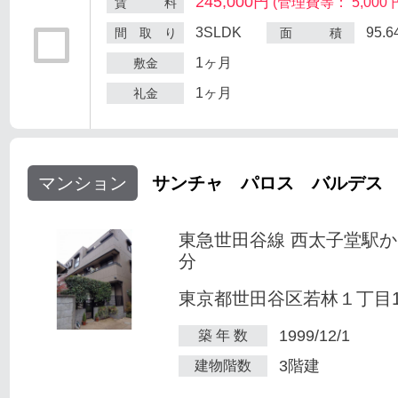
245,000円
(管理費等： 5,000 
賃 料
3SLDK
95.
間 取 り
面 積
1ヶ月
敷金
1ヶ月
礼金
マンション
サンチャ パロス バルデス
東急世田谷線 西太子堂駅か
分
東京都世田谷区若林１丁目1-
1999/12/1
築 年 数
3階建
建物階数