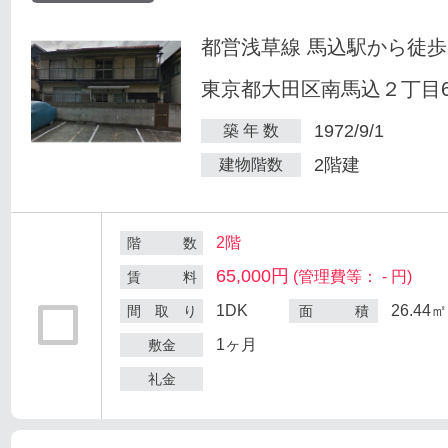
都営浅草線 馬込駅から徒歩
東京都大田区南馬込２丁目6
1972/9/1
築 年 数
2階建
建物階数
2階
階 数
65,000円
(管理費等： - 円)
賃 料
1DK
26.44㎡
間 取 り
面 積
1ヶ月
敷金
礼金