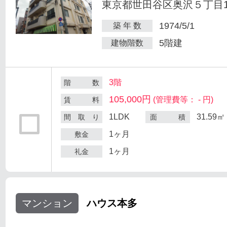
東京都世田谷区奥沢５丁目1-
1974/5/1
築 年 数
5階建
建物階数
3階
階 数
105,000円
(管理費等： - 円)
賃 料
1LDK
31.59㎡
間 取 り
面 積
1ヶ月
敷金
1ヶ月
礼金
マンション
ハウス本多