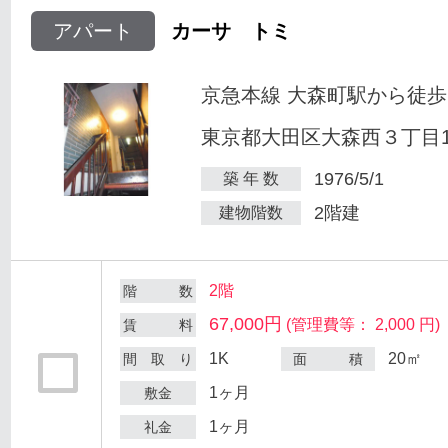
アパート
カーサ トミ
京急本線 大森町駅から徒歩
東京都大田区大森西３丁目12
1976/5/1
築 年 数
2階建
建物階数
2階
階 数
67,000円
(管理費等： 2,000 円)
賃 料
1K
20㎡
間 取 り
面 積
1ヶ月
敷金
1ヶ月
礼金