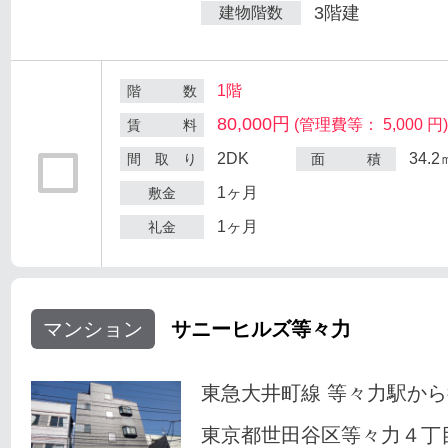
3階建
建物階数
1階
階 数
80,000円
(管理費等： 5,000 円
賃 料
2DK
34.2
間 取 り
面 積
1ヶ月
敷金
1ヶ月
礼金
マンション
サニーヒルズ等々力
東急大井町線 等々力駅から
東京都世田谷区等々力４丁目