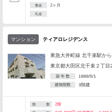
2ヶ月
敷金
礼金
マンション
ティアロレジデンス
東急大井町線 北千束駅から
東京都大田区北千束２丁目25
1989/5/1
築 年 数
3階建
建物階数
2階
階 数