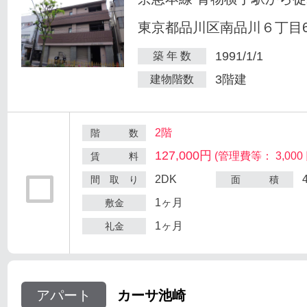
東京都品川区南品川６丁目6
1991/1/1
築 年 数
3階建
建物階数
2階
階 数
127,000円
(管理費等： 3,000 
賃 料
2DK
間 取 り
面 積
1ヶ月
敷金
1ヶ月
礼金
アパート
カーサ池崎