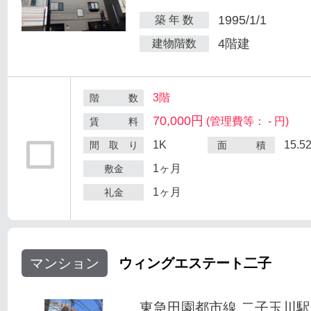
1995/1/1
築 年 数
4階建
建物階数
3階
階 数
70,000円
(管理費等： - 円)
賃 料
1K
15.5
間 取 り
面 積
1ヶ月
敷金
1ヶ月
礼金
マンション
ウィングエステート二子
東急田園都市線 二子玉川