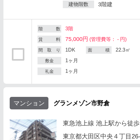
3階建
建物階数
3階
階 数
75,000円
(管理費等： - 円)
賃 料
1DK
22.3㎡
間 取 り
面 積
1ヶ月
敷金
1ヶ月
礼金
マンション
グランメゾン市野倉
東急池上線 池上駅から徒歩
東京都大田区中央４丁目26-