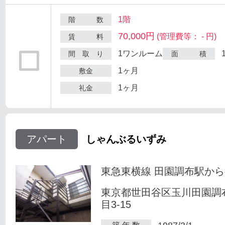
1階
階 数
70,000円
(管理費等： - 円)
賃 料
1ワンルーム
間 取 り
面 積
1ヶ月
敷金
1ヶ月
礼金
アパート
しゃんぶるいずみ
東急東横線 田園調布駅から
東京都世田谷区玉川田園調
目3-15