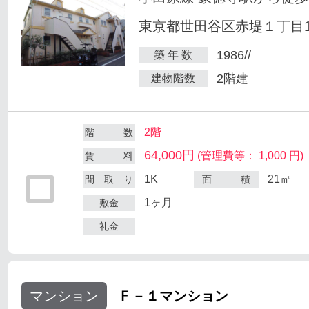
東京都世田谷区赤堤１丁目18
1986//
築 年 数
2階建
建物階数
2階
階 数
64,000円
(管理費等： 1,000 円)
賃 料
1K
21㎡
間 取 り
面 積
1ヶ月
敷金
礼金
マンション
Ｆ－１マンション