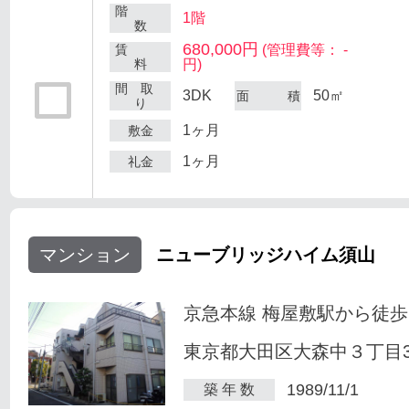
階
1階
数
680,000円
賃
(管理費等： -
料
円)
間 取
3DK
50㎡
面 積
り
1ヶ月
敷金
1ヶ月
礼金
マンション
ニューブリッジハイム須山
京急本線 梅屋敷駅から徒歩
東京都大田区大森中３丁目34
1989/11/1
築 年 数