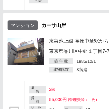
礼金
マンション
カーサ山岸
東急池上線 荏原中延駅から
東京都品川区中延１丁目7-
1985/12/1
築 年 数
3階建
建物階数
階
2階
数
賃
55,000円
(管理費等： - 円)
料
間 取