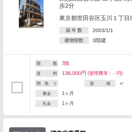
歩2分
東京都世田谷区玉川１丁目8-
2003/1/1
築 年 数
3階建
建物階数
3階
階 数
136,000円
(管理費等： - 円)
賃 料
㎡
間 取 り
面 積
1ヶ月
敷金
1ヶ月
礼金