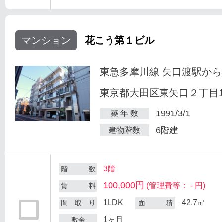
マンション
花こう第１ビル
東急多摩川線 矢口渡駅から
東京都大田区東矢口２丁目18
1991/3/1
築 年 数
6階建
建物階数
3階
階 数
100,000円
(管理費等： - 円)
賃 料
1LDK
42.7㎡
間 取 り
面 積
1ヶ月
敷金