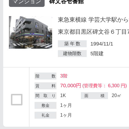
マンション
碑文谷壱番館
東急東横線 学芸大学駅から
東京都目黒区碑文谷６丁目7
1994/11/1
築 年 数
5階建
建物階数
3階
階 数
70,000円
(管理費等： 6,300 円)
賃 料
1K
20㎡
間 取 り
面 積
1ヶ月
敷金
1ヶ月
礼金