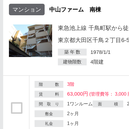
マンション
中山ファーム 南棟
東急池上線 千鳥町駅から徒
東京都大田区千鳥２丁目6-
1978/1/1
築 年 数
4階建
建物階数
3階
階 数
63,000円
(管理費等： 3,000 
賃 料
1ワンルーム
間 取 り
面 積
2ヶ月
敷金
1ヶ月
礼金