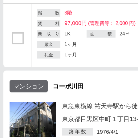
3階
階 数
97,000円
(管理費等： 2,000 円)
賃 料
1K
24㎡
間 取 り
面 積
1ヶ月
敷金
1ヶ月
礼金
マンション
コーポ川田
東急東横線 祐天寺駅から徒
東京都目黒区中町１丁目13-
1976/4/1
築 年 数