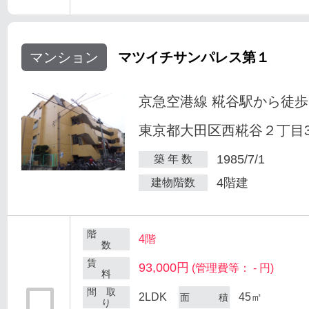
マンション
マツイチサンパレス第１
京急空港線 糀谷駅から徒歩
東京都大田区西糀谷２丁目30
1985/7/1
築 年 数
4階建
建物階数
階
4階
数
賃
93,000円
(管理費等： - 円)
料
間 取
2LDK
45㎡
面 積
り