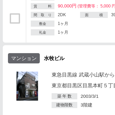
90,000円
(管理費等： 5,000 円
賃 料
2DK
3
間 取 り
面 積
1ヶ月
敷金
1ヶ月
礼金
マンション
水牧ビル
東急目黒線 武蔵小山駅から
東京都目黒区目黒本町５丁目2
2003/3/1
築 年 数
3階建
建物階数