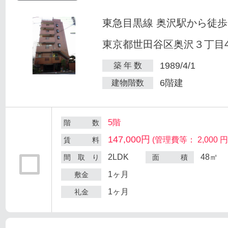
東急目黒線 奥沢駅から徒歩
東京都世田谷区奥沢３丁目47
1989/4/1
築 年 数
6階建
建物階数
5階
階 数
147,000円
(管理費等： 2,000 円
賃 料
2LDK
48㎡
間 取 り
面 積
1ヶ月
敷金
1ヶ月
礼金