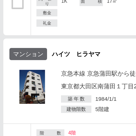
1K
17㎡
面 積
り
敷金
礼金
マンション
ハイツ ヒラヤマ
京急本線 京急蒲田駅から徒
東京都大田区南蒲田１丁目25
1984/1/1
築 年 数
5階建
建物階数
4階
階 数