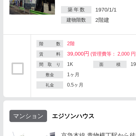
1970/1/1
築 年 数
2階建
建物階数
2階
階 数
39,000円
(管理費等： 2,000 円
賃 料
1K
1
間 取 り
面 積
1ヶ月
敷金
0.5ヶ月
礼金
マンション
エジソンハウス
京急本線 青物横丁駅から徒