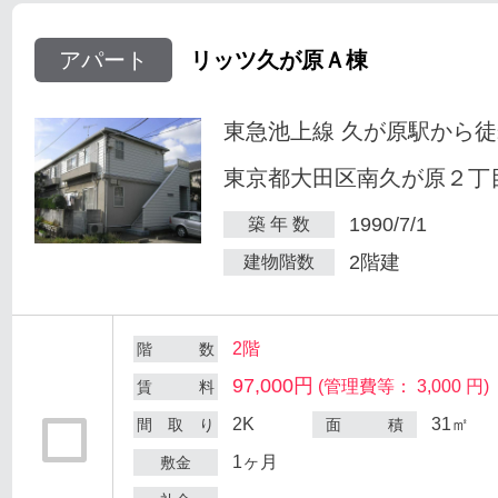
アパート
リッツ久が原Ａ棟
東急池上線 久が原駅から徒
東京都大田区南久が原２丁目
1990/7/1
築 年 数
2階建
建物階数
2階
階 数
97,000円
(管理費等： 3,000 円)
賃 料
2K
31㎡
間 取 り
面 積
1ヶ月
敷金