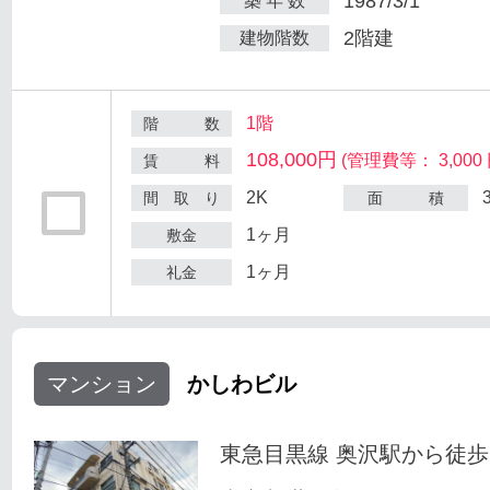
1987/3/1
築 年 数
2階建
建物階数
1階
階 数
108,000円
(管理費等： 3,000 
賃 料
2K
間 取 り
面 積
1ヶ月
敷金
1ヶ月
礼金
マンション
かしわビル
東急目黒線 奥沢駅から徒歩