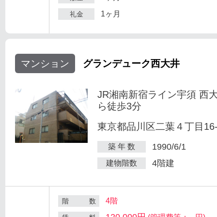
1ヶ月
礼金
マンション
グランデューク西大井
JR湘南新宿ライン宇須 西
ら徒歩3分
東京都品川区二葉４丁目16-
1990/6/1
築 年 数
4階建
建物階数
4階
階 数
120,000円