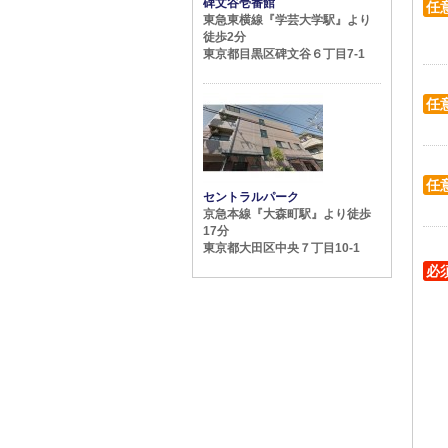
碑文谷壱番館
任
東急東横線『学芸大学駅』より
徒歩2分
東京都目黒区碑文谷６丁目7-1
任
任
セントラルパーク
京急本線『大森町駅』より徒歩
17分
東京都大田区中央７丁目10-1
必