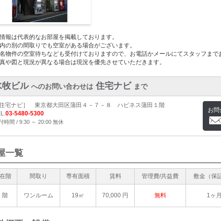
情報は代表的なお部屋を掲載しております。
内の別の間取りでも空室がある場合がございます。
名物件の空室待ちなども受付けておりますので、お電話かメールにてスタッフまで
真や図と現況が異なる場合は現況を優先させていただきます。
水牧ビル
住宅ナビ
へのお問い合わせは
まで
住宅ナビ］ 東京都大田区蒲田４－７－８ ハピネス蒲田１階
お問
L.
03-5480-5300
時間 / 9:30 ～ 20:00 無休
屋一覧
在階
間取り
専有面積
賃料
管理費/共益費
敷金（保
1 階
ワンルーム
19㎡
70,000
円
無料
1ヶ