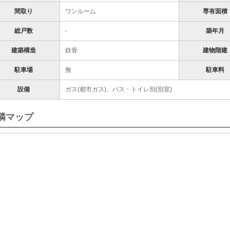
間取り
ワンルーム
専有面積
総戸数
-
築年月
建築構造
鉄骨
建物階建
駐車場
無
駐車料
設備
ガス(都市ガス)、バス・トイレ別(別室)
隣マップ