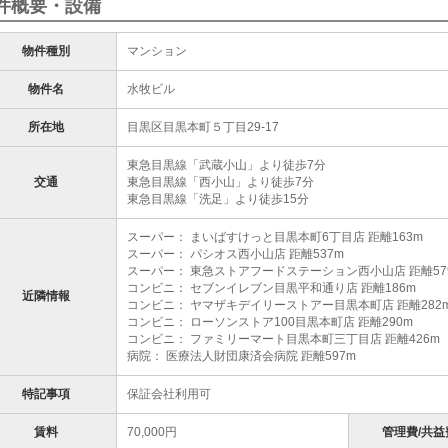
件概要・設備
物件種別
マンション
物件名
水牧ビル
所在地
目黒区目黒本町５丁目29-17
東急目黒線「武蔵小山」より徒歩7分
交通
東急目黒線「西小山」より徒歩7分
東急目黒線「洗足」より徒歩15分
スーパー： まいばすけっと目黒本町6丁目店 距離163m
スーパー： パシオス西小山店 距離537m
スーパー： 東急ストアフードステーション西小山店 距離57
コンビニ： セブンイレブン目黒平和通り店 距離186m
近隣情報
コンビニ： ヤマザキデイリーストアー目黒本町店 距離282
コンビニ： ローソンストア100目黒本町店 距離290m
コンビニ： ファミリーマート目黒本町三丁目店 距離426m
病院： 医療法人財団康済会病院 距離597m
特記事項
保証会社利用可
賃料
70,000円
管理費/共益