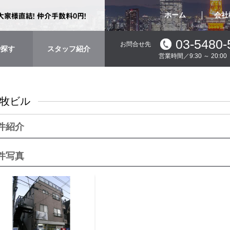
ホーム
会社
03-5480-
お問合せ先
で探す
スタッフ紹介
営業時間／9:30 ～ 20:
牧ビル
件紹介
件写真