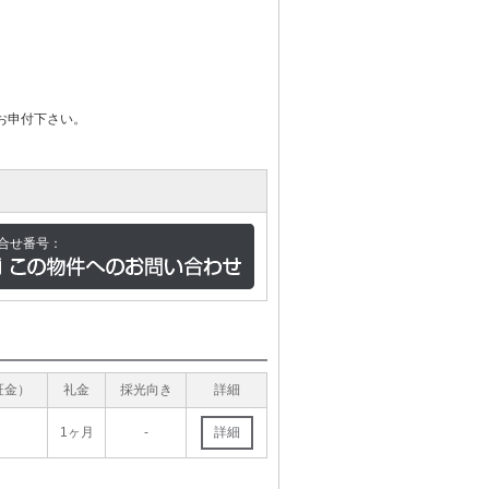
お申付下さい。
合せ番号：
証金）
礼金
採光向き
詳細
月
1ヶ月
-
詳細