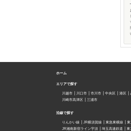
ホーム
エリアで探す
川越市
川口市
市川市
中央区
港区
川崎市高津区
三浦市
沿線で探す
りんかい線
JR横須賀線
東急東横線
東
JR湘南新宿ライン宇須
埼玉高速鉄道
東