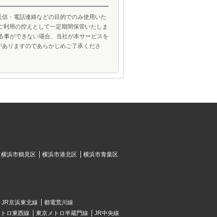
送信・電話連絡などの目的でのみ使用いた
ご利用の控えとして一定期間保管いたしま
げる事ができない場合、当社が本サービスを
がありますのであらかじめご了承くださ
横浜市鶴見区
横浜市港北区
横浜市青葉区
JR京浜東北線
都電荒川線
メトロ東西線
東京メトロ半蔵門線
JR中央線