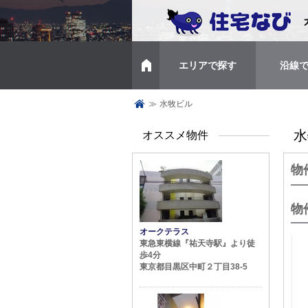
エリアで探す
沿線
トップページ
≫
水牧ビル
水
オススメ物件
物
物
オークテラス
東急東横線『祐天寺駅』より徒
歩4分
東京都目黒区中町２丁目38-5