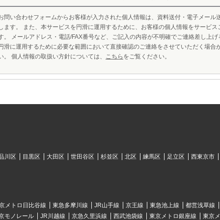
お問い合わせフォームからお客様が入力された個人情報は、資料送付・電子メール
します。 また、本サービスを円滑に運用するために、お客様の個人情報をサービス
す。 メールアドレス・電話/FAX番号など、ご記入の内容が不明確でご連絡差し上
円滑に運用するために必要な範囲において直接確認のご連絡をさせていただく場合
い。 個人情報の取扱い方針については、
こちら
をご覧ください。
品川区
目黒区
大田区
世田谷区
杉並区
北区
練馬区
足立区
西東京市
京メトロ日比谷線
東急多摩川線
JR山手線
京王線
東急池上線
都営浅草線
京モノレール
JR川越線
京急久里浜線
西武池袋線
東京メトロ銀座線
東京