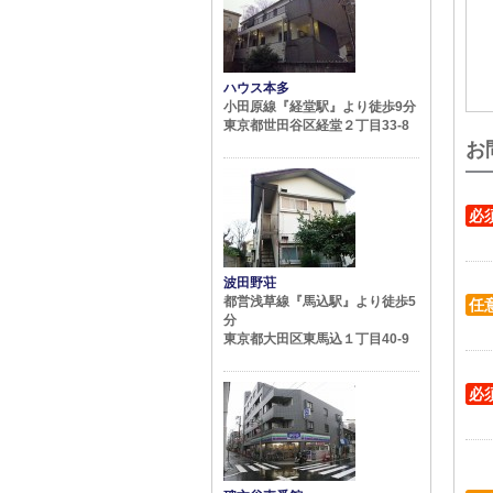
ハウス本多
小田原線『経堂駅』より徒歩9分
東京都世田谷区経堂２丁目33-8
お
必
波田野荘
都営浅草線『馬込駅』より徒歩5
任
分
東京都大田区東馬込１丁目40-9
必