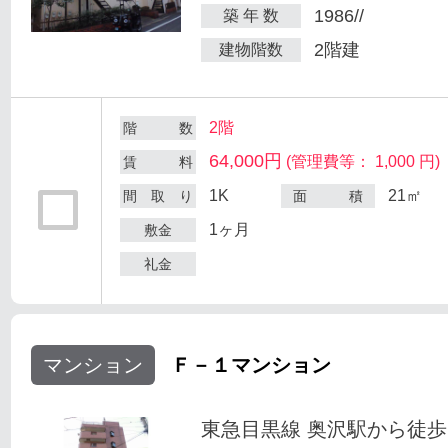
1986//
築 年 数
2階建
建物階数
2階
階 数
64,000円
(管理費等： 1,000 円)
賃 料
1K
21㎡
間 取 り
面 積
1ヶ月
敷金
礼金
マンション
Ｆ－１マンション
東急目黒線 奥沢駅から徒歩