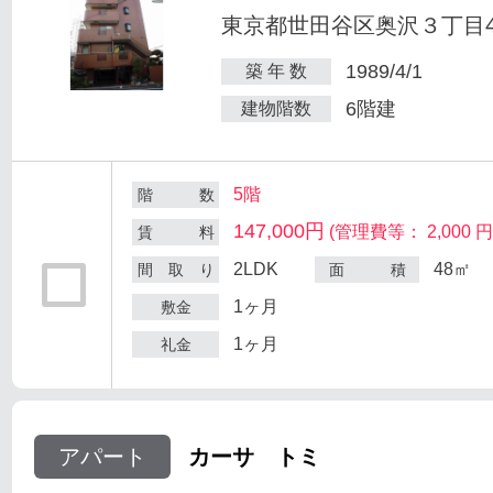
東京都世田谷区奥沢３丁目47
1989/4/1
築 年 数
6階建
建物階数
5階
階 数
147,000円
(管理費等： 2,000 円
賃 料
2LDK
48㎡
間 取 り
面 積
1ヶ月
敷金
1ヶ月
礼金
アパート
カーサ トミ