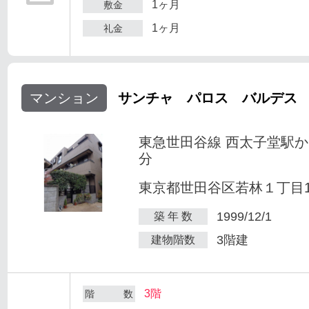
1ヶ月
敷金
1ヶ月
礼金
マンション
サンチャ パロス バルデス
東急世田谷線 西太子堂駅か
分
東京都世田谷区若林１丁目1-
1999/12/1
築 年 数
3階建
建物階数
3階
階 数