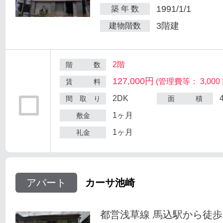
1991/1/1
築 年 数
3階建
建物階数
2階
階 数
127,000円
(管理費等： 3,000 
賃 料
2DK
間 取 り
面 積
1ヶ月
敷金
1ヶ月
礼金
アパート
カーサ池崎
都営浅草線 馬込駅から徒歩