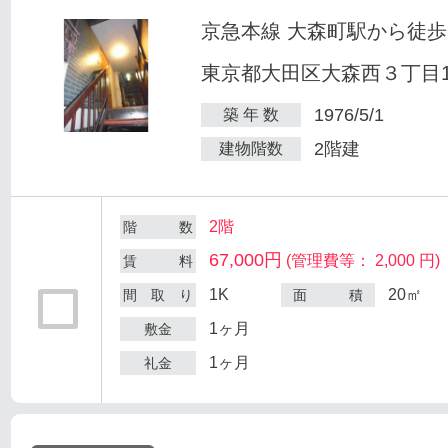
京急本線 大森町駅から徒歩
東京都大田区大森西３丁目12
1976/5/1
築 年 数
2階建
建物階数
2階
階 数
67,000円
(管理費等： 2,000 円)
賃 料
1K
20㎡
間 取 り
面 積
1ヶ月
敷金
1ヶ月
礼金