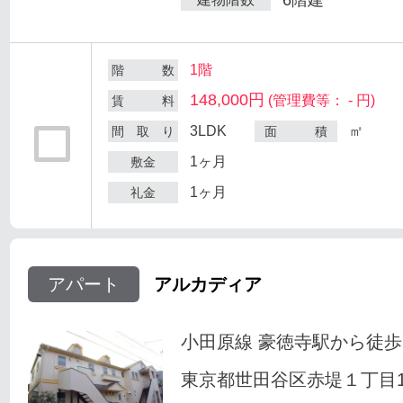
1階
階 数
148,000円
(管理費等： - 円)
賃 料
3LDK
㎡
間 取 り
面 積
1ヶ月
敷金
1ヶ月
礼金
アパート
アルカディア
小田原線 豪徳寺駅から徒歩
東京都世田谷区赤堤１丁目18