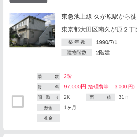
東急池上線 久が原駅から徒
東京都大田区南久が原２丁目
1990/7/1
築 年 数
2階建
建物階数
2階
階 数
97,000円
(管理費等： 3,000 円)
賃 料
2K
31㎡
間 取 り
面 積
1ヶ月
敷金
礼金