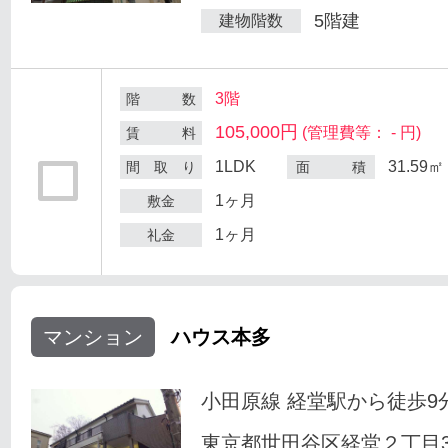
5階建
建物階数
3階
階 数
105,000円
(管理費等： - 円)
賃 料
1LDK
31.59㎡
間 取 り
面 積
1ヶ月
敷金
1ヶ月
礼金
マンション
ハウス本多
小田原線 経堂駅から徒歩9
東京都世田谷区経堂２丁目33