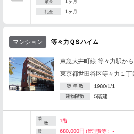
1ヶ月
敷金
1ヶ月
礼金
マンション
等々力ＱＳハイム
東急大井町線 等々力駅から
東京都世田谷区等々力１丁目
1980/1/1
築 年 数
5階建
建物階数
階
1階
数
680,000円
賃
(管理費等： -