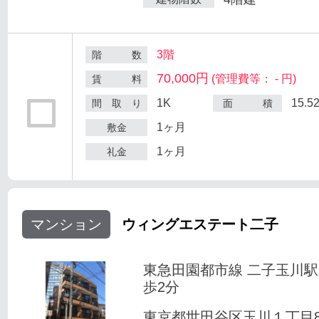
3階
階 数
70,000円
(管理費等： - 円)
賃 料
1K
15.5
間 取 り
面 積
1ヶ月
敷金
1ヶ月
礼金
マンション
ウィングエステート二子
東急田園都市線 二子玉川
歩2分
東京都世田谷区玉川１丁目8-