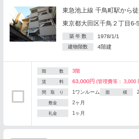
東急池上線 千鳥町駅から徒
東京都大田区千鳥２丁目6-
1978/1/1
築 年 数
4階建
建物階数
3階
階 数
63,000円
(管理費等： 3,000 
賃 料
1ワンルーム
間 取 り
面 積
2ヶ月
敷金
1ヶ月
礼金