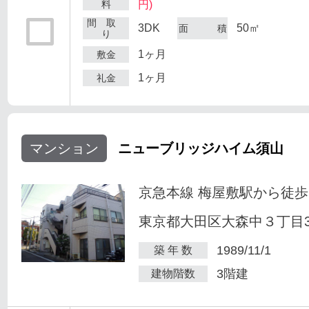
料
円)
間 取
3DK
50㎡
面 積
り
1ヶ月
敷金
1ヶ月
礼金
マンション
ニューブリッジハイム須山
京急本線 梅屋敷駅から徒歩
東京都大田区大森中３丁目34
1989/11/1
築 年 数
3階建
建物階数