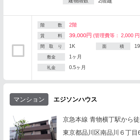
2階建
建物階数
2階
階 数
39,000円
(管理費等： 2,000 円
賃 料
1K
1
間 取 り
面 積
1ヶ月
敷金
0.5ヶ月
礼金
マンション
エジソンハウス
京急本線 青物横丁駅から徒
東京都品川区南品川６丁目6