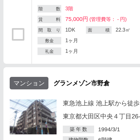
3階
階 数
75,000円
(管理費等： - 円)
賃 料
1DK
22.3㎡
間 取 り
面 積
1ヶ月
敷金
1ヶ月
礼金
マンション
グランメゾン市野倉
東急池上線 池上駅から徒歩
東京都大田区中央４丁目26-
1994/3/1
築 年 数
6階建
建物階数