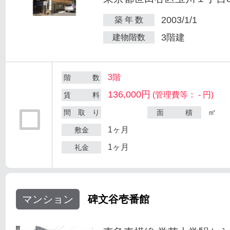
2003/1/1
築 年 数
3階建
建物階数
3階
階 数
136,000円
(管理費等： - 円)
賃 料
㎡
間 取 り
面 積
1ヶ月
敷金
1ヶ月
礼金
マンション
碑文谷壱番館