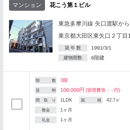
マンション
花こう第１ビル
東急多摩川線 矢口渡駅から
東京都大田区東矢口２丁目18
1991/3/1
築 年 数
6階建
建物階数
3階
階 数
100,000円
(管理費等： - 円)
賃 料
1LDK
42.7㎡
間 取 り
面 積
1ヶ月
敷金
1ヶ月
礼金