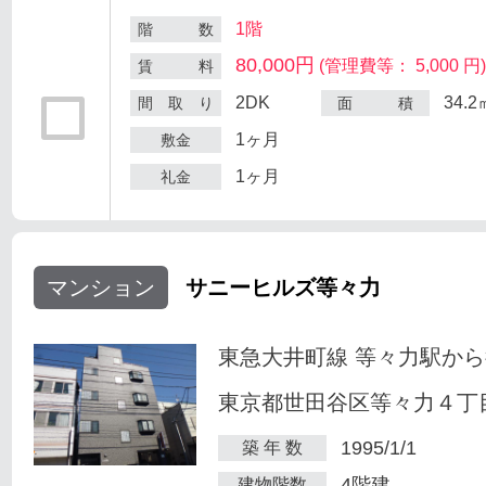
1階
階 数
80,000円
(管理費等： 5,000 円
賃 料
2DK
34.2
間 取 り
面 積
1ヶ月
敷金
1ヶ月
礼金
マンション
サニーヒルズ等々力
東急大井町線 等々力駅から
東京都世田谷区等々力４丁目
1995/1/1
築 年 数
4階建
建物階数