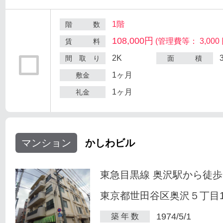
1階
階 数
108,000円
(管理費等： 3,000 
賃 料
2K
間 取 り
面 積
1ヶ月
敷金
1ヶ月
礼金
マンション
かしわビル
東急目黒線 奥沢駅から徒歩
東京都世田谷区奥沢５丁目1-
1974/5/1
築 年 数