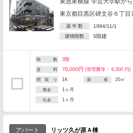
東急東横線 学芸大学駅から
東京都目黒区碑文谷６丁目7
1994/11/1
築 年 数
5階建
建物階数
3階
階 数
70,000円
(管理費等： 6,300 円)
賃 料
1K
20㎡
間 取 り
面 積
1ヶ月
敷金
1ヶ月
礼金
アパート
リッツ久が原Ａ棟