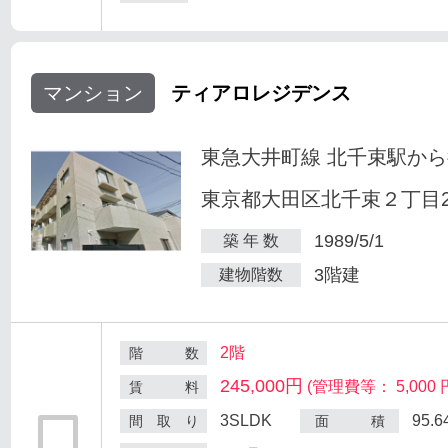
マンション
ティアロレジデンス
東急大井町線 北千束駅から
東京都大田区北千束２丁目25
1989/5/1
築 年 数
3階建
建物階数
2階
階 数
245,000円
(管理費等： 5,000 
賃 料
3SLDK
95.
間 取 り
面 積