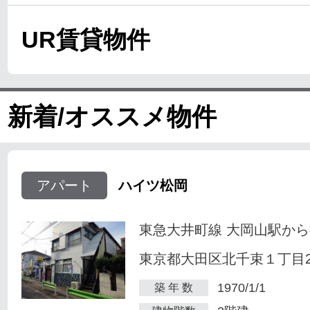
UR賃貸物件
新着/オススメ物件
アパート
ハイツ松岡
東急大井町線 大岡山駅から
東京都大田区北千束１丁目23
1970/1/1
築 年 数