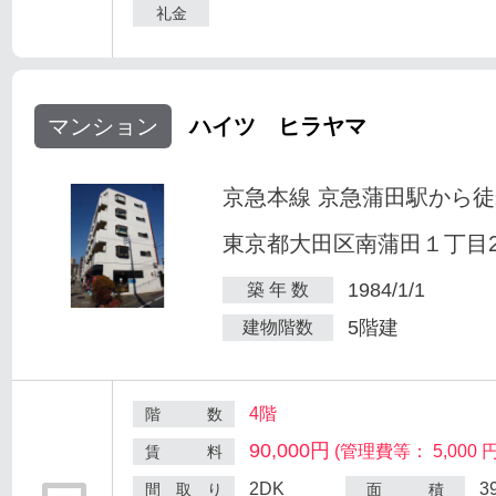
礼金
マンション
ハイツ ヒラヤマ
京急本線 京急蒲田駅から徒
東京都大田区南蒲田１丁目25
1984/1/1
築 年 数
5階建
建物階数
4階
階 数
90,000円
(管理費等： 5,000 円
賃 料
2DK
3
間 取 り
面 積