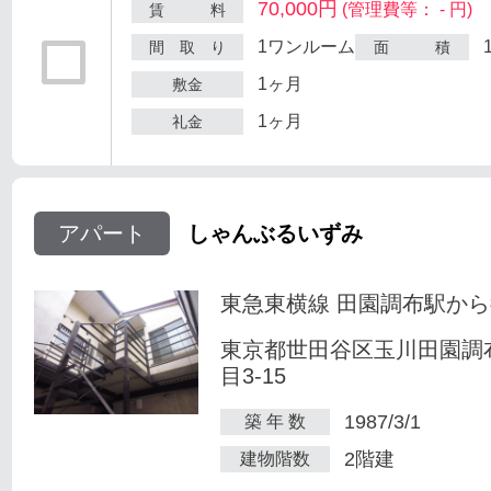
70,000円
(管理費等： - 円)
賃 料
1ワンルーム
間 取 り
面 積
1ヶ月
敷金
1ヶ月
礼金
アパート
しゃんぶるいずみ
東急東横線 田園調布駅から
東京都世田谷区玉川田園調
目3-15
1987/3/1
築 年 数
2階建
建物階数