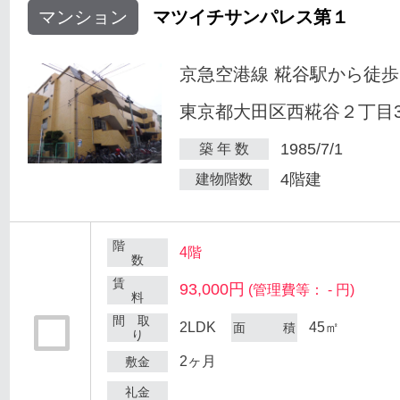
マンション
マツイチサンパレス第１
京急空港線 糀谷駅から徒歩
東京都大田区西糀谷２丁目30
1985/7/1
築 年 数
4階建
建物階数
階
4階
数
賃
93,000円
(管理費等： - 円)
料
間 取
2LDK
45㎡
面 積
り
2ヶ月
敷金
礼金