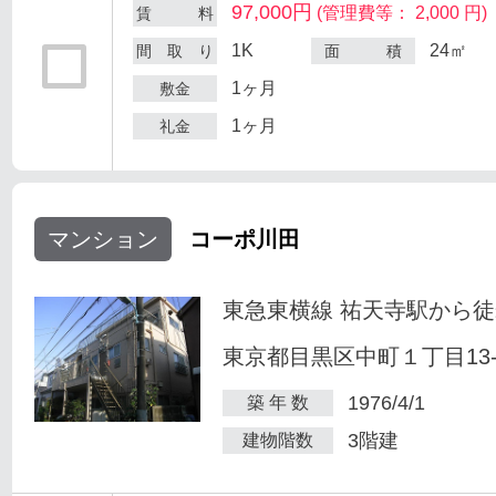
97,000円
(管理費等： 2,000 円)
賃 料
1K
24㎡
間 取 り
面 積
1ヶ月
敷金
1ヶ月
礼金
マンション
コーポ川田
東急東横線 祐天寺駅から徒
東京都目黒区中町１丁目13-
1976/4/1
築 年 数
3階建
建物階数