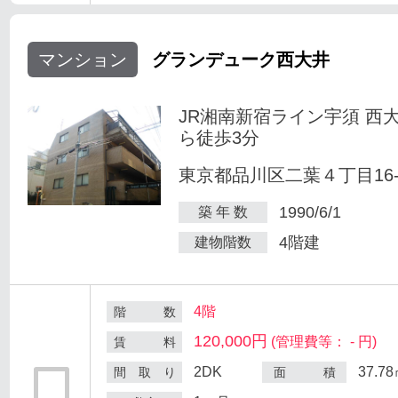
マンション
グランデューク西大井
JR湘南新宿ライン宇須 西
ら徒歩3分
東京都品川区二葉４丁目16-
1990/6/1
築 年 数
4階建
建物階数
4階
階 数
120,000円
(管理費等： - 円)
賃 料
2DK
37.7
間 取 り
面 積