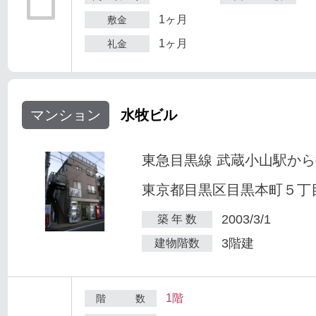
1ヶ月
敷金
1ヶ月
礼金
マンション
水牧ビル
東急目黒線 武蔵小山駅から
東京都目黒区目黒本町５丁目2
2003/3/1
築 年 数
3階建
建物階数
1階
階 数