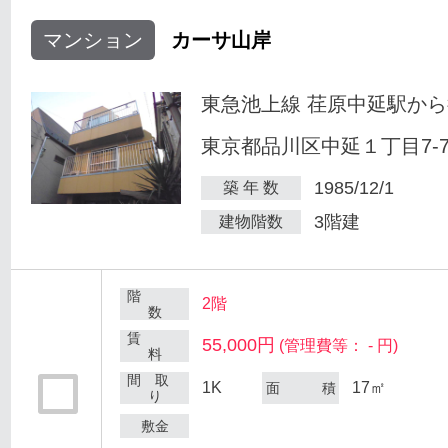
マンション
カーサ山岸
東急池上線 荏原中延駅から
東京都品川区中延１丁目7-
1985/12/1
築 年 数
3階建
建物階数
階
2階
数
賃
55,000円
(管理費等： - 円)
料
間 取
1K
17㎡
面 積
り
敷金