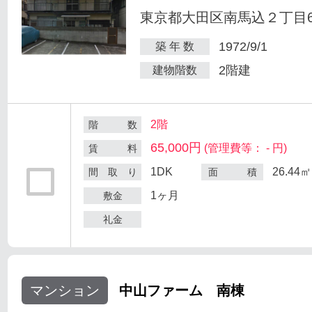
東京都大田区南馬込２丁目6
1972/9/1
築 年 数
2階建
建物階数
2階
階 数
65,000円
(管理費等： - 円)
賃 料
1DK
26.44㎡
間 取 り
面 積
1ヶ月
敷金
礼金
マンション
中山ファーム 南棟