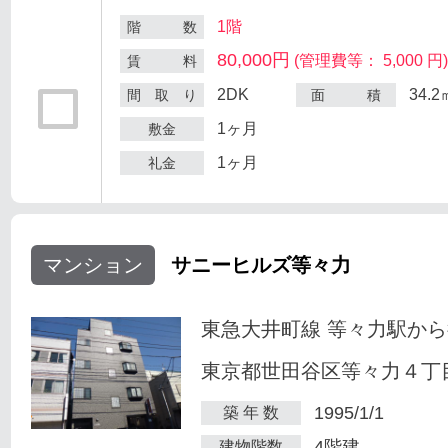
1階
階 数
80,000円
(管理費等： 5,000 円
賃 料
2DK
34.2
間 取 り
面 積
1ヶ月
敷金
1ヶ月
礼金
マンション
サニーヒルズ等々力
東急大井町線 等々力駅から
東京都世田谷区等々力４丁目
1995/1/1
築 年 数
4階建
建物階数