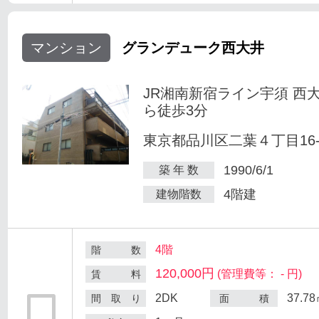
マンション
グランデューク西大井
JR湘南新宿ライン宇須 西
ら徒歩3分
東京都品川区二葉４丁目16-
1990/6/1
築 年 数
4階建
建物階数
4階
階 数
120,000円
(管理費等： - 円)
賃 料
2DK
37.7
間 取 り
面 積