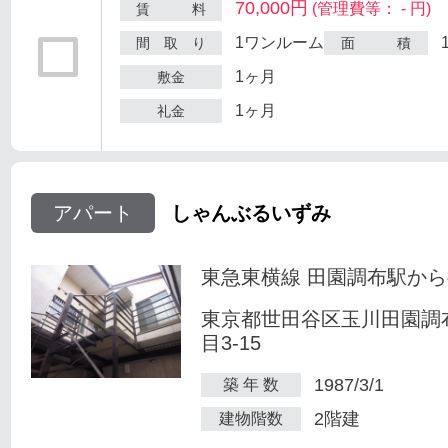
70,000円
(管理費等： - 円)
賃 料
1ワンルーム
間 取 り
面 積
1ヶ月
敷金
1ヶ月
礼金
アパート
しゃんぶるいずみ
東急東横線 田園調布駅から
東京都世田谷区玉川田園調
目3-15
1987/3/1
築 年 数
2階建
建物階数