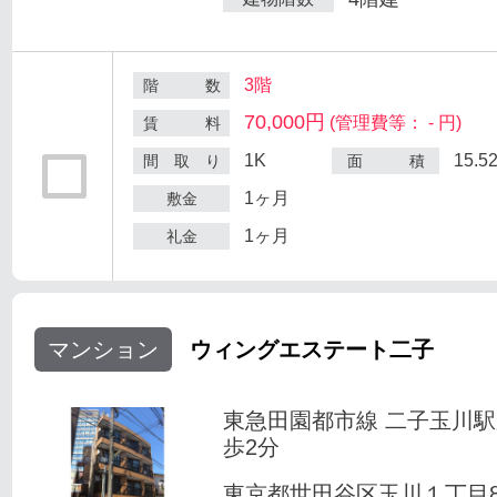
3階
階 数
70,000円
(管理費等： - 円)
賃 料
1K
15.5
間 取 り
面 積
1ヶ月
敷金
1ヶ月
礼金
マンション
ウィングエステート二子
東急田園都市線 二子玉川
歩2分
東京都世田谷区玉川１丁目8-