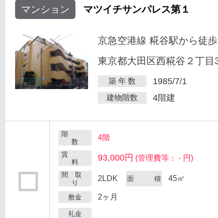
マンション
マツイチサンパレス第１
京急空港線 糀谷駅から徒歩
東京都大田区西糀谷２丁目30
1985/7/1
築 年 数
4階建
建物階数
階
4階
数
賃
93,000円
(管理費等： - 円)
料
間 取
2LDK
45㎡
面 積
り
2ヶ月
敷金
礼金