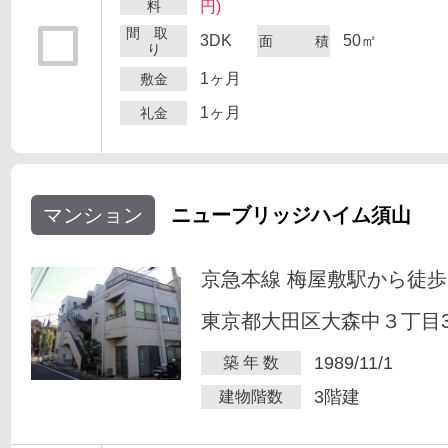
料
円)
間 取
3DK
50㎡
面 積
り
1ヶ月
敷金
1ヶ月
礼金
マンション
ニューブリッジハイム須山
京急本線 梅屋敷駅から徒歩
東京都大田区大森中３丁目34
1989/11/1
築 年 数
3階建
建物階数