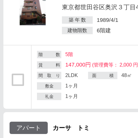
東京都世田谷区奥沢３丁目47
1989/4/1
築 年 数
6階建
建物階数
5階
階 数
147,000円
(管理費等： 2,000 円
賃 料
2LDK
48㎡
間 取 り
面 積
1ヶ月
敷金
1ヶ月
礼金
アパート
カーサ トミ