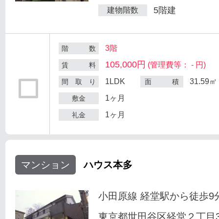
5階建
建物階数
3階
階 数
105,000円
(管理費等： - 円)
賃 料
1LDK
31.59㎡
間 取 り
面 積
1ヶ月
敷金
1ヶ月
礼金
マンション
ハウス本多
小田原線 経堂駅から徒歩9
東京都世田谷区経堂２丁目33