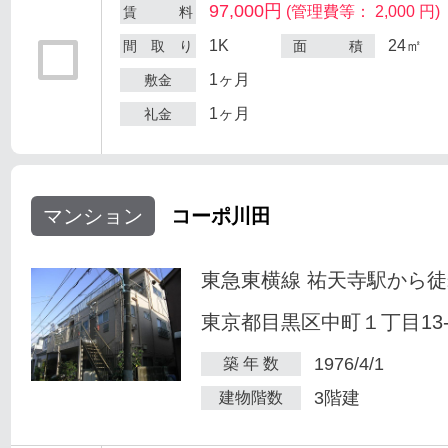
97,000円
(管理費等： 2,000 円)
賃 料
1K
24㎡
間 取 り
面 積
1ヶ月
敷金
1ヶ月
礼金
マンション
コーポ川田
東急東横線 祐天寺駅から徒
東京都目黒区中町１丁目13-
1976/4/1
築 年 数
3階建
建物階数