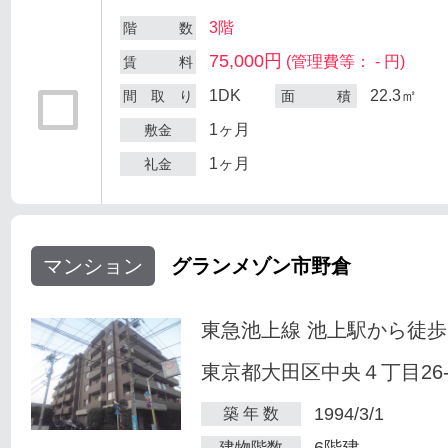
3階
階 数
75,000円
(管理費等： - 円)
賃 料
1DK
22.3㎡
間 取 り
面 積
1ヶ月
敷金
1ヶ月
礼金
マンション
グランメゾン市野倉
東急池上線 池上駅から徒歩
東京都大田区中央４丁目26-
1994/3/1
築 年 数
6階建
建物階数