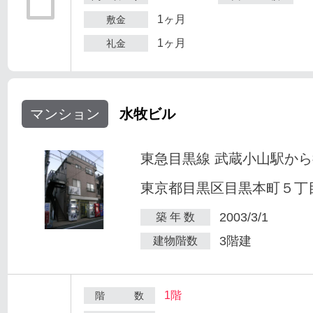
1ヶ月
敷金
1ヶ月
礼金
マンション
水牧ビル
東急目黒線 武蔵小山駅から
東京都目黒区目黒本町５丁目2
2003/3/1
築 年 数
3階建
建物階数
1階
階 数