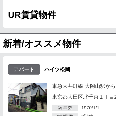
UR賃貸物件
新着/オススメ物件
アパート
ハイツ松岡
東急大井町線 大岡山駅から
東京都大田区北千束１丁目23
1970/1/1
築 年 数