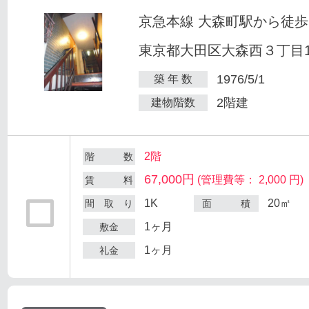
京急本線 大森町駅から徒歩
東京都大田区大森西３丁目12
1976/5/1
築 年 数
2階建
建物階数
2階
階 数
67,000円
(管理費等： 2,000 円)
賃 料
1K
20㎡
間 取 り
面 積
1ヶ月
敷金
1ヶ月
礼金