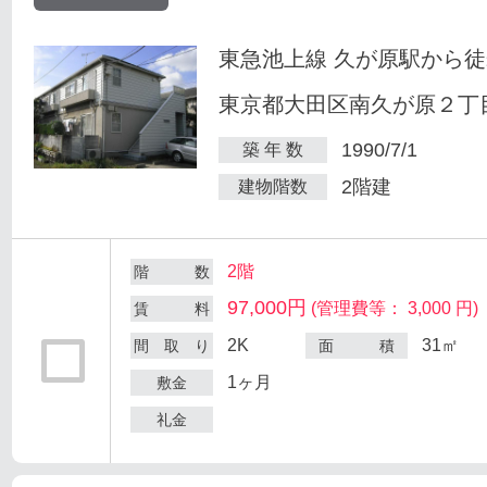
東急池上線 久が原駅から徒
東京都大田区南久が原２丁目
1990/7/1
築 年 数
2階建
建物階数
2階
階 数
97,000円
(管理費等： 3,000 円)
賃 料
2K
31㎡
間 取 り
面 積
1ヶ月
敷金
礼金