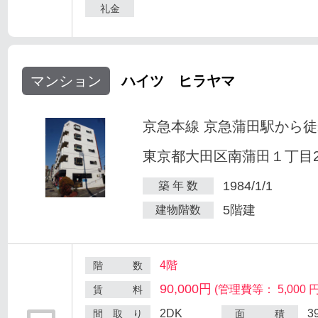
礼金
マンション
ハイツ ヒラヤマ
京急本線 京急蒲田駅から徒
東京都大田区南蒲田１丁目25
1984/1/1
築 年 数
5階建
建物階数
4階
階 数
90,000円
(管理費等： 5,000 円
賃 料
2DK
3
間 取 り
面 積