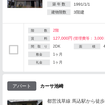
1991/1/1
築 年 数
3階建
建物階数
2階
階 数
127,000円
(管理費等： 3,000 
賃 料
2DK
間 取 り
面 積
1ヶ月
敷金
1ヶ月
礼金
アパート
カーサ池崎
都営浅草線 馬込駅から徒歩