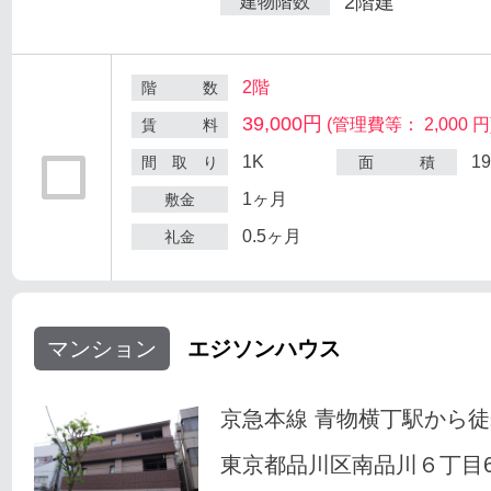
2階建
建物階数
2階
階 数
39,000円
(管理費等： 2,000 円
賃 料
1K
1
間 取 り
面 積
1ヶ月
敷金
0.5ヶ月
礼金
マンション
エジソンハウス
京急本線 青物横丁駅から徒
東京都品川区南品川６丁目6