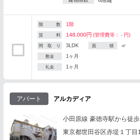
1階
階 数
148,000円
(管理費等： - 円)
賃 料
3LDK
㎡
間 取 り
面 積
1ヶ月
敷金
1ヶ月
礼金
アパート
アルカディア
小田原線 豪徳寺駅から徒歩
東京都世田谷区赤堤１丁目18