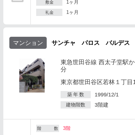
1ヶ月
敷金
1ヶ月
礼金
マンション
サンチャ パロス バルデス
東急世田谷線 西太子堂駅か
分
東京都世田谷区若林１丁目1-
1999/12/1
築 年 数
3階建
建物階数
3階
階 数