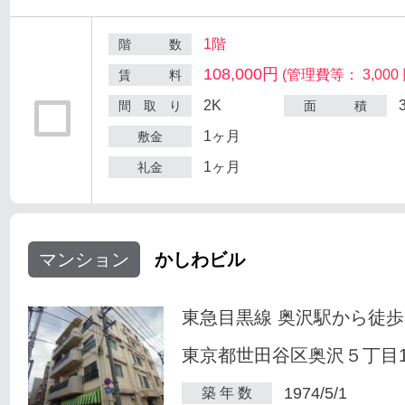
1階
階 数
108,000円
(管理費等： 3,000 
賃 料
2K
間 取 り
面 積
1ヶ月
敷金
1ヶ月
礼金
マンション
かしわビル
東急目黒線 奥沢駅から徒歩
東京都世田谷区奥沢５丁目1-
1974/5/1
築 年 数