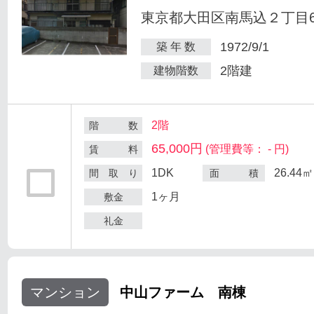
東京都大田区南馬込２丁目6
1972/9/1
築 年 数
2階建
建物階数
2階
階 数
65,000円
(管理費等： - 円)
賃 料
1DK
26.44㎡
間 取 り
面 積
1ヶ月
敷金
礼金
マンション
中山ファーム 南棟