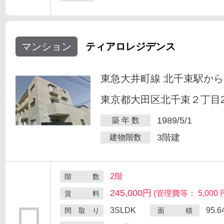
マンション
ティアロレジデンス
東急大井町線 北千束駅から
東京都大田区北千束２丁目25
1989/5/1
築 年 数
3階建
建物階数
2階
階 数
245,000円
(管理費等： 5,000 
賃 料
3SLDK
95.
間 取 り
面 積