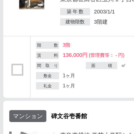
2003/1/1
築 年 数
3階建
建物階数
3階
階 数
136,000円
(管理費等： - 円)
賃 料
㎡
間 取 り
面 積
1ヶ月
敷金
1ヶ月
礼金
マンション
碑文谷壱番館