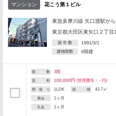
マンション
花こう第１ビル
東急多摩川線 矢口渡駅から
東京都大田区東矢口２丁目18
1991/3/1
築 年 数
6階建
建物階数
3階
階 数
100,000円
(管理費等： - 円)
賃 料
1LDK
42.7㎡
間 取 り
面 積
1ヶ月
敷金
1ヶ月
礼金