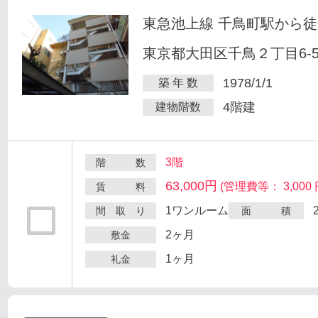
東急池上線 千鳥町駅から徒
東京都大田区千鳥２丁目6-
1978/1/1
築 年 数
4階建
建物階数
3階
階 数
63,000円
(管理費等： 3,000 
賃 料
1ワンルーム
間 取 り
面 積
2ヶ月
敷金
1ヶ月
礼金