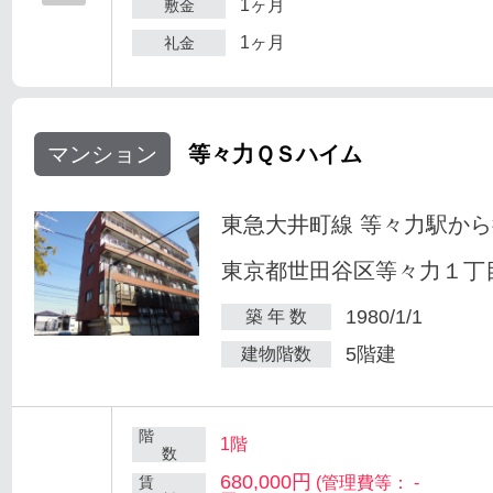
1ヶ月
敷金
1ヶ月
礼金
マンション
等々力ＱＳハイム
東急大井町線 等々力駅から
東京都世田谷区等々力１丁目
1980/1/1
築 年 数
5階建
建物階数
階
1階
数
680,000円
賃
(管理費等： -