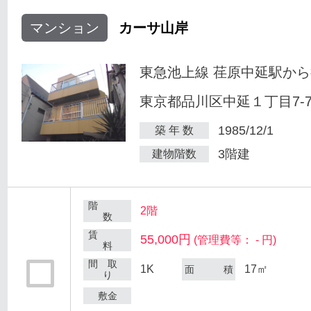
マンション
カーサ山岸
東急池上線 荏原中延駅から
東京都品川区中延１丁目7-
1985/12/1
築 年 数
3階建
建物階数
階
2階
数
賃
55,000円
(管理費等： - 円)
料
間 取
1K
17㎡
面 積
り
敷金