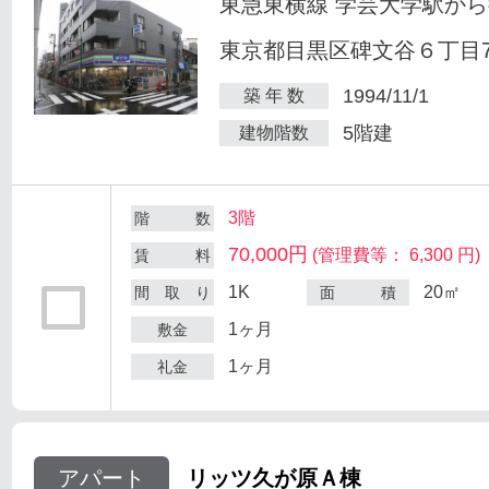
東急東横線 学芸大学駅から
東京都目黒区碑文谷６丁目7
1994/11/1
築 年 数
5階建
建物階数
3階
階 数
70,000円
(管理費等： 6,300 円)
賃 料
1K
20㎡
間 取 り
面 積
1ヶ月
敷金
1ヶ月
礼金
アパート
リッツ久が原Ａ棟