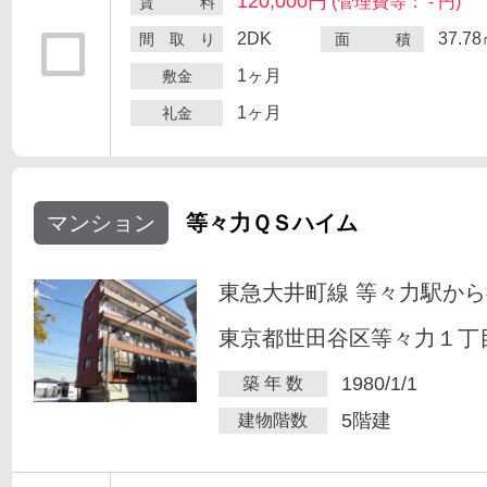
120,000円
(管理費等： - 円)
賃 料
2DK
37.7
間 取 り
面 積
1ヶ月
敷金
1ヶ月
礼金
マンション
等々力ＱＳハイム
東急大井町線 等々力駅から
東京都世田谷区等々力１丁目
1980/1/1
築 年 数
5階建
建物階数