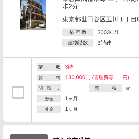
歩2分
東京都世田谷区玉川１丁目8-
2003/1/1
築 年 数
3階建
建物階数
3階
階 数
136,000円
(管理費等： - 円)
賃 料
㎡
間 取 り
面 積
1ヶ月
敷金
1ヶ月
礼金