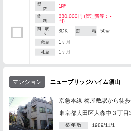
階
1階
数
680,000円
賃
(管理費等： -
料
円)
間 取
3DK
50㎡
面 積
り
1ヶ月
敷金
1ヶ月
礼金
マンション
ニューブリッジハイム須山
京急本線 梅屋敷駅から徒歩
東京都大田区大森中３丁目34
1989/11/1
築 年 数