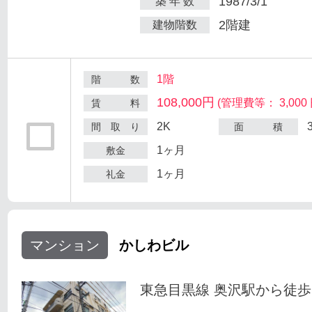
1987/3/1
築 年 数
2階建
建物階数
1階
階 数
108,000円
(管理費等： 3,000 
賃 料
2K
間 取 り
面 積
1ヶ月
敷金
1ヶ月
礼金
マンション
かしわビル
東急目黒線 奥沢駅から徒歩