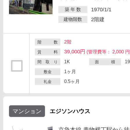
1970/1/1
築 年 数
2階建
建物階数
2階
階 数
39,000円
(管理費等： 2,000 円
賃 料
1K
1
間 取 り
面 積
1ヶ月
敷金
0.5ヶ月
礼金
マンション
エジソンハウス
京急本線 青物横丁駅から徒