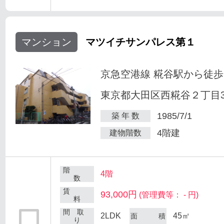
マンション
マツイチサンパレス第１
京急空港線 糀谷駅から徒歩
東京都大田区西糀谷２丁目30
1985/7/1
築 年 数
4階建
建物階数
階
4階
数
賃
93,000円
(管理費等： - 円)
料
間 取
2LDK
45㎡
面 積
り