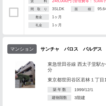
245,000円
(管理費等： 5,000 
賃 料
3SLDK
95.
間 取 り
面 積
1ヶ月
敷金
1ヶ月
礼金
マンション
サンチャ パロス バルデス
東急世田谷線 西太子堂駅か
分
東京都世田谷区若林１丁目1-
1999/12/1
築 年 数
3階建
建物階数