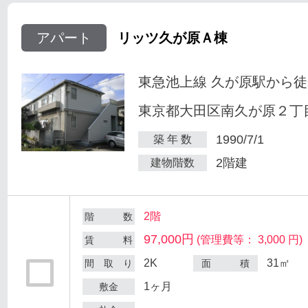
アパート
リッツ久が原Ａ棟
東急池上線 久が原駅から徒
東京都大田区南久が原２丁目
1990/7/1
築 年 数
2階建
建物階数
2階
階 数
97,000円
(管理費等： 3,000 円)
賃 料
2K
31㎡
間 取 り
面 積
1ヶ月
敷金