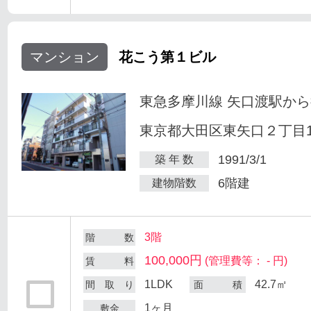
マンション
花こう第１ビル
東急多摩川線 矢口渡駅から
東京都大田区東矢口２丁目18
1991/3/1
築 年 数
6階建
建物階数
3階
階 数
100,000円
(管理費等： - 円)
賃 料
1LDK
42.7㎡
間 取 り
面 積
1ヶ月
敷金