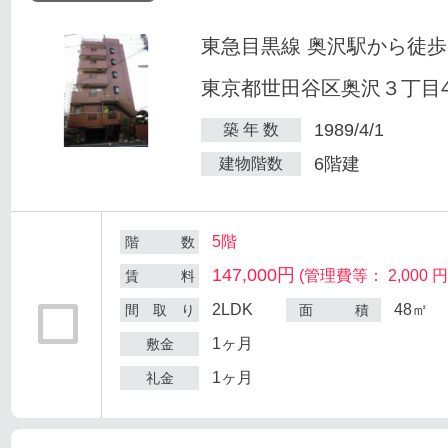
東急目黒線 奥沢駅から徒歩
東京都世田谷区奥沢３丁目47
1989/4/1
築 年 数
6階建
建物階数
5階
階 数
147,000円
(管理費等： 2,000 円
賃 料
2LDK
48㎡
間 取 り
面 積
1ヶ月
敷金
1ヶ月
礼金