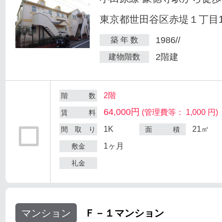
東京都世田谷区赤堤１丁目18
1986//
築 年 数
2階建
建物階数
2階
階 数
64,000円
(管理費等： 1,000 円)
賃 料
1K
21㎡
間 取 り
面 積
1ヶ月
敷金
礼金
マンション
Ｆ－１マンション