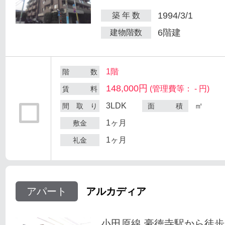
1994/3/1
築 年 数
6階建
建物階数
1階
階 数
148,000円
(管理費等： - 円)
賃 料
3LDK
㎡
間 取 り
面 積
1ヶ月
敷金
1ヶ月
礼金
アパート
アルカディア
小田原線 豪徳寺駅から徒歩