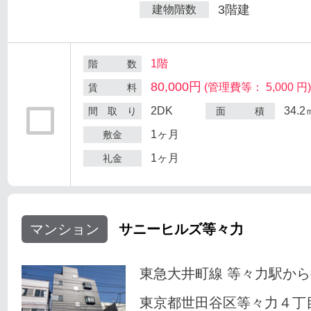
3階建
建物階数
1階
階 数
80,000円
(管理費等： 5,000 円
賃 料
2DK
34.2
間 取 り
面 積
1ヶ月
敷金
1ヶ月
礼金
マンション
サニーヒルズ等々力
東急大井町線 等々力駅から
東京都世田谷区等々力４丁目