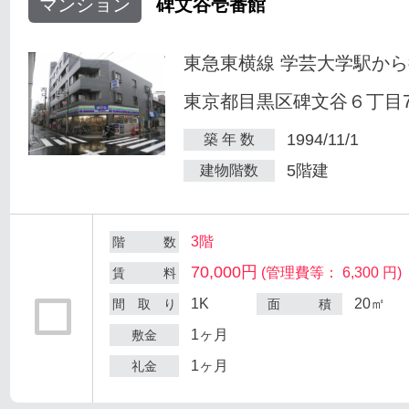
マンション
碑文谷壱番館
東急東横線 学芸大学駅から
東京都目黒区碑文谷６丁目7
1994/11/1
築 年 数
5階建
建物階数
3階
階 数
70,000円
(管理費等： 6,300 円)
賃 料
1K
20㎡
間 取 り
面 積
1ヶ月
敷金
1ヶ月
礼金