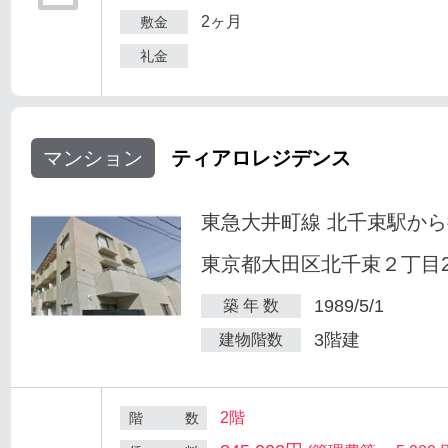
2ヶ月
敷金
礼金
マンション
ティアロレジデンス
東急大井町線 北千束駅から
東京都大田区北千束２丁目25
1989/5/1
築 年 数
3階建
建物階数
2階
階 数