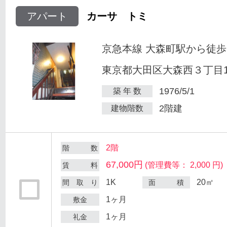
アパート
カーサ トミ
京急本線 大森町駅から徒歩
東京都大田区大森西３丁目12
1976/5/1
築 年 数
2階建
建物階数
2階
階 数
67,000円
(管理費等： 2,000 円)
賃 料
1K
20㎡
間 取 り
面 積
1ヶ月
敷金
1ヶ月
礼金