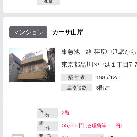
礼金
マンション
カーサ山岸
東急池上線 荏原中延駅から
東京都品川区中延１丁目7-
1985/12/1
築 年 数
3階建
建物階数
階
2階
数
賃
55,000円
(管理費等： - 円)
料
間 取