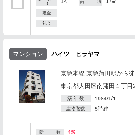
1K
17㎡
面 積
り
敷金
礼金
マンション
ハイツ ヒラヤマ
京急本線 京急蒲田駅から徒
東京都大田区南蒲田１丁目25
1984/1/1
築 年 数
5階建
建物階数
4階
階 数