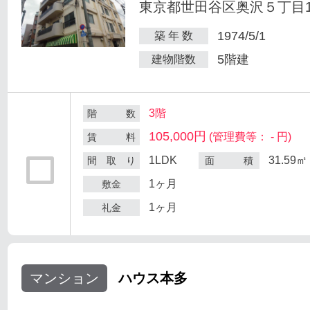
東京都世田谷区奥沢５丁目1-
1974/5/1
築 年 数
5階建
建物階数
3階
階 数
105,000円
(管理費等： - 円)
賃 料
1LDK
31.59㎡
間 取 り
面 積
1ヶ月
敷金
1ヶ月
礼金
マンション
ハウス本多