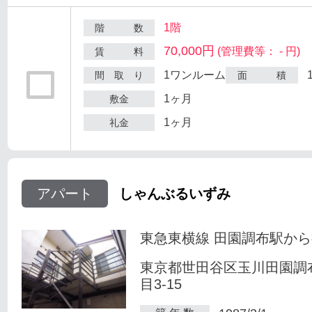
1階
階 数
70,000円
(管理費等： - 円)
賃 料
1ワンルーム
間 取 り
面 積
1ヶ月
敷金
1ヶ月
礼金
アパート
しゃんぶるいずみ
東急東横線 田園調布駅から
東京都世田谷区玉川田園調
目3-15