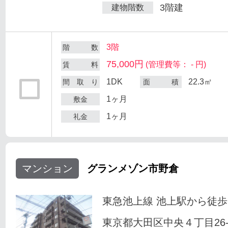
3階建
建物階数
3階
階 数
75,000円
(管理費等： - 円)
賃 料
1DK
22.3㎡
間 取 り
面 積
1ヶ月
敷金
1ヶ月
礼金
マンション
グランメゾン市野倉
東急池上線 池上駅から徒歩
東京都大田区中央４丁目26-