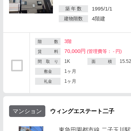
1995/1/1
築 年 数
4階建
建物階数
3階
階 数
70,000円
(管理費等： - 円)
賃 料
1K
15.5
間 取 り
面 積
1ヶ月
敷金
1ヶ月
礼金
マンション
ウィングエステート二子
東急田園都市線 二子玉川