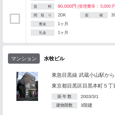
90,000円
(管理費等： 5,000 円
賃 料
2DK
3
間 取 り
面 積
1ヶ月
敷金
1ヶ月
礼金
マンション
水牧ビル
東急目黒線 武蔵小山駅から
東京都目黒区目黒本町５丁目2
2003/3/1
築 年 数
3階建
建物階数