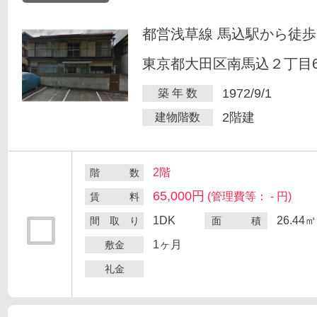
都営浅草線 馬込駅から徒歩
東京都大田区南馬込２丁目6
1972/9/1
築 年 数
2階建
建物階数
2階
階 数
65,000円
(管理費等： - 円)
賃 料
1DK
26.44㎡
間 取 り
面 積
1ヶ月
敷金
礼金