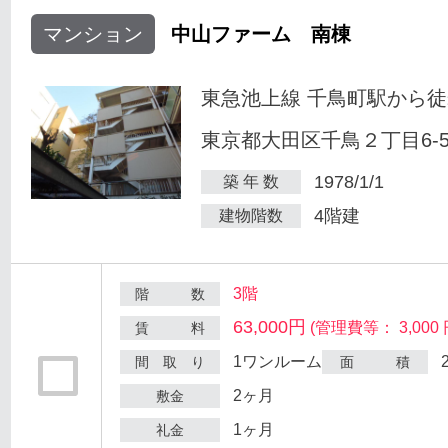
マンション
中山ファーム 南棟
東急池上線 千鳥町駅から徒
東京都大田区千鳥２丁目6-
1978/1/1
築 年 数
4階建
建物階数
3階
階 数
63,000円
(管理費等： 3,000 
賃 料
1ワンルーム
間 取 り
面 積
2ヶ月
敷金
1ヶ月
礼金