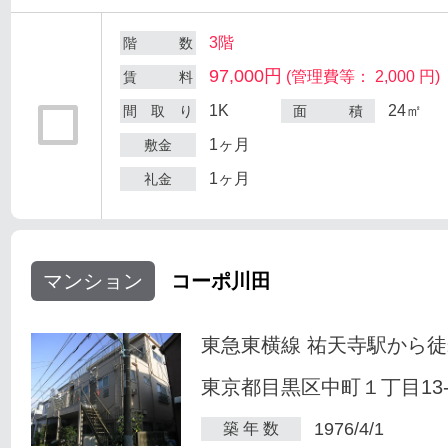
3階
階 数
97,000円
(管理費等： 2,000 円)
賃 料
1K
24㎡
間 取 り
面 積
1ヶ月
敷金
1ヶ月
礼金
マンション
コーポ川田
東急東横線 祐天寺駅から徒
東京都目黒区中町１丁目13-
1976/4/1
築 年 数