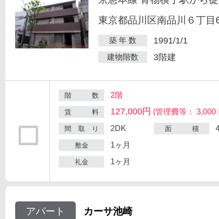
東京都品川区南品川６丁目6
1991/1/1
築 年 数
3階建
建物階数
2階
階 数
127,000円
(管理費等： 3,000 
賃 料
2DK
間 取 り
面 積
1ヶ月
敷金
1ヶ月
礼金
アパート
カーサ池崎