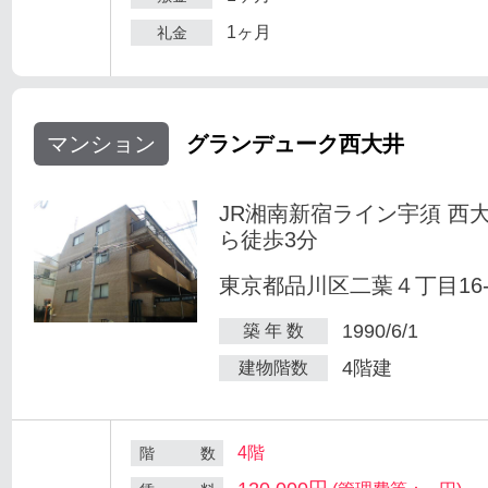
1ヶ月
礼金
マンション
グランデューク西大井
JR湘南新宿ライン宇須 西
ら徒歩3分
東京都品川区二葉４丁目16-
1990/6/1
築 年 数
4階建
建物階数
4階
階 数