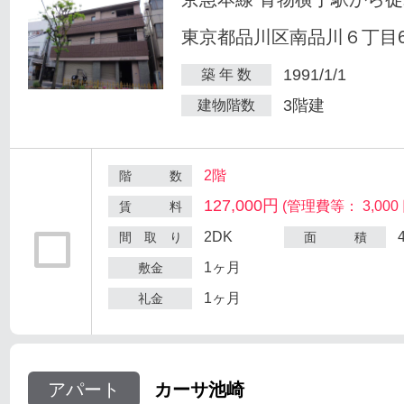
東京都品川区南品川６丁目6
1991/1/1
築 年 数
3階建
建物階数
2階
階 数
127,000円
(管理費等： 3,000 
賃 料
2DK
間 取 り
面 積
1ヶ月
敷金
1ヶ月
礼金
アパート
カーサ池崎