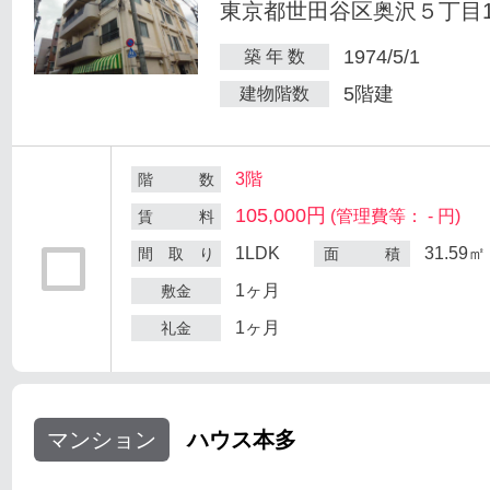
東京都世田谷区奥沢５丁目1-
1974/5/1
築 年 数
5階建
建物階数
3階
階 数
105,000円
(管理費等： - 円)
賃 料
1LDK
31.59㎡
間 取 り
面 積
1ヶ月
敷金
1ヶ月
礼金
マンション
ハウス本多