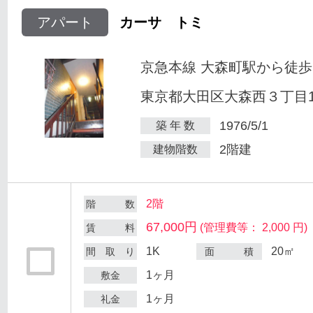
アパート
カーサ トミ
京急本線 大森町駅から徒歩
東京都大田区大森西３丁目12
1976/5/1
築 年 数
2階建
建物階数
2階
階 数
67,000円
(管理費等： 2,000 円)
賃 料
1K
20㎡
間 取 り
面 積
1ヶ月
敷金
1ヶ月
礼金