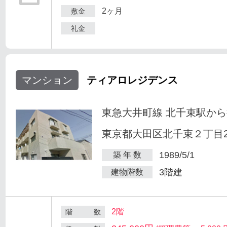
2ヶ月
敷金
礼金
マンション
ティアロレジデンス
東急大井町線 北千束駅から
東京都大田区北千束２丁目25
1989/5/1
築 年 数
3階建
建物階数
2階
階 数