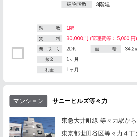
3階建
建物階数
1階
階 数
80,000円
(管理費等： 5,000 円
賃 料
2DK
34.2
間 取 り
面 積
1ヶ月
敷金
1ヶ月
礼金
マンション
サニーヒルズ等々力
東急大井町線 等々力駅から
東京都世田谷区等々力４丁目