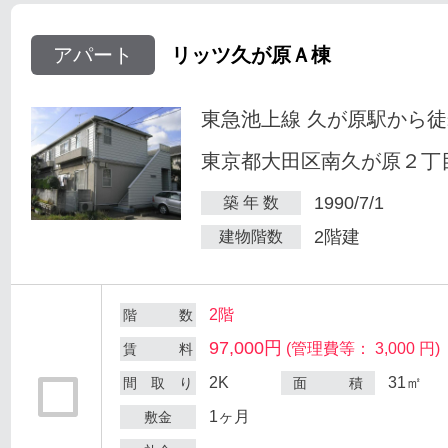
アパート
リッツ久が原Ａ棟
東急池上線 久が原駅から徒
東京都大田区南久が原２丁目
1990/7/1
築 年 数
2階建
建物階数
2階
階 数
97,000円
(管理費等： 3,000 円)
賃 料
2K
31㎡
間 取 り
面 積
1ヶ月
敷金