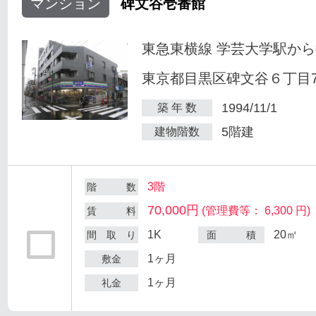
マンション
碑文谷壱番館
東急東横線 学芸大学駅から
東京都目黒区碑文谷６丁目7
1994/11/1
築 年 数
5階建
建物階数
3階
階 数
70,000円
(管理費等： 6,300 円)
賃 料
1K
20㎡
間 取 り
面 積
1ヶ月
敷金
1ヶ月
礼金