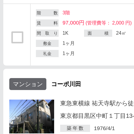
3階
階 数
97,000円
(管理費等： 2,000 円)
賃 料
1K
24㎡
間 取 り
面 積
1ヶ月
敷金
1ヶ月
礼金
マンション
コーポ川田
東急東横線 祐天寺駅から徒
東京都目黒区中町１丁目13-
1976/4/1
築 年 数