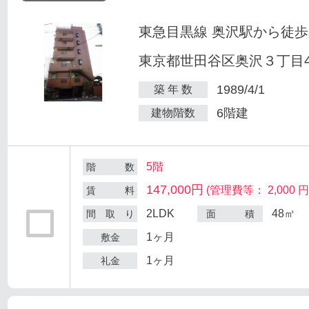
東急目黒線 奥沢駅から徒歩
東京都世田谷区奥沢３丁目47
1989/4/1
築 年 数
6階建
建物階数
5階
階 数
147,000円
(管理費等： 2,000 円
賃 料
2LDK
48㎡
間 取 り
面 積
1ヶ月
敷金
1ヶ月
礼金