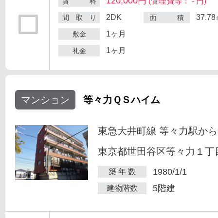
120,000円
(管理費等： - 円)
賃 料
2DK
37.7
間 取 り
面 積
1ヶ月
敷金
1ヶ月
礼金
マンション
等々力ＱＳハイム
東急大井町線 等々力駅から
東京都世田谷区等々力１丁目
1980/1/1
築 年 数
5階建
建物階数