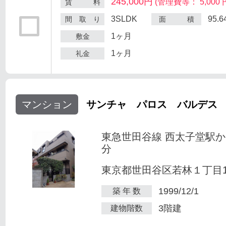
245,000円
(管理費等： 5,000 
賃 料
3SLDK
95.
間 取 り
面 積
1ヶ月
敷金
1ヶ月
礼金
マンション
サンチャ パロス バルデス
東急世田谷線 西太子堂駅か
分
東京都世田谷区若林１丁目1-
1999/12/1
築 年 数
3階建
建物階数