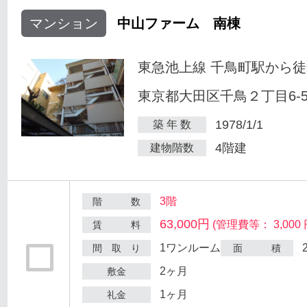
マンション
中山ファーム 南棟
東急池上線 千鳥町駅から徒
東京都大田区千鳥２丁目6-
1978/1/1
築 年 数
4階建
建物階数
3階
階 数
63,000円
(管理費等： 3,000 
賃 料
1ワンルーム
間 取 り
面 積
2ヶ月
敷金
1ヶ月
礼金