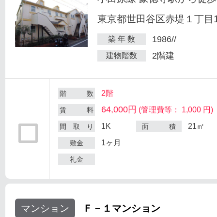
東京都世田谷区赤堤１丁目18
1986//
築 年 数
2階建
建物階数
2階
階 数
64,000円
(管理費等： 1,000 円)
賃 料
1K
21㎡
間 取 り
面 積
1ヶ月
敷金
礼金
マンション
Ｆ－１マンション