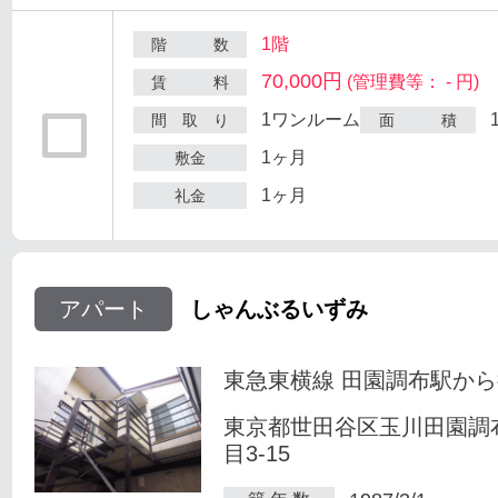
1階
階 数
70,000円
(管理費等： - 円)
賃 料
1ワンルーム
間 取 り
面 積
1ヶ月
敷金
1ヶ月
礼金
アパート
しゃんぶるいずみ
東急東横線 田園調布駅から
東京都世田谷区玉川田園調
目3-15