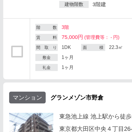
3階建
建物階数
3階
階 数
75,000円
(管理費等： - 円)
賃 料
1DK
22.3㎡
間 取 り
面 積
1ヶ月
敷金
1ヶ月
礼金
マンション
グランメゾン市野倉
東急池上線 池上駅から徒歩
東京都大田区中央４丁目26-