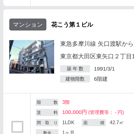
マンション
花こう第１ビル
東急多摩川線 矢口渡駅から
東京都大田区東矢口２丁目18
1991/3/1
築 年 数
6階建
建物階数
3階
階 数
100,000円
(管理費等： - 円)
賃 料
1LDK
42.7㎡
間 取 り
面 積
1ヶ月
敷金