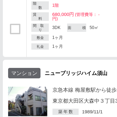
階
1階
数
680,000円
賃
(管理費等： -
料
円)
間 取
3DK
50㎡
面 積
り
1ヶ月
敷金
1ヶ月
礼金
マンション
ニューブリッジハイム須山
京急本線 梅屋敷駅から徒歩
東京都大田区大森中３丁目34
1989/11/1
築 年 数