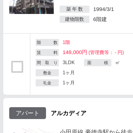
1994/3/1
築 年 数
6階建
建物階数
1階
階 数
148,000円
(管理費等： - 円)
賃 料
3LDK
㎡
間 取 り
面 積
1ヶ月
敷金
1ヶ月
礼金
アパート
アルカディア
小田原線 豪徳寺駅から徒歩