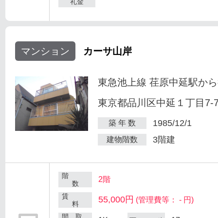
礼金
マンション
カーサ山岸
東急池上線 荏原中延駅から
東京都品川区中延１丁目7-
1985/12/1
築 年 数
3階建
建物階数
階
2階
数
賃
55,000円
(管理費等： - 円)
料
間 取