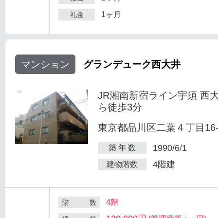
1ヶ月
礼金
マンション
グランデューク西大井
JR湘南新宿ライン宇須 西
ら徒歩3分
東京都品川区二葉４丁目16-
1990/6/1
築 年 数
4階建
建物階数
4階
階 数