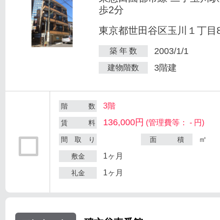
歩2分
東京都世田谷区玉川１丁目8-
2003/1/1
築 年 数
3階建
建物階数
3階
階 数
136,000円
(管理費等： - 円)
賃 料
㎡
間 取 り
面 積
1ヶ月
敷金
1ヶ月
礼金