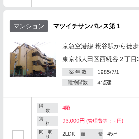
マンション
マツイチサンパレス第１
京急空港線 糀谷駅から徒歩
東京都大田区西糀谷２丁目30
1985/7/1
築 年 数
4階建
建物階数
階
4階
数
賃
93,000円
(管理費等： - 円)
料
間 取
2LDK
45㎡
面 積
り