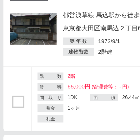
都営浅草線 馬込駅から徒歩
東京都大田区南馬込２丁目6
1972/9/1
築 年 数
2階建
建物階数
2階
階 数
65,000円
(管理費等： - 円)
賃 料
1DK
26.44㎡
間 取 り
面 積
1ヶ月
敷金
礼金