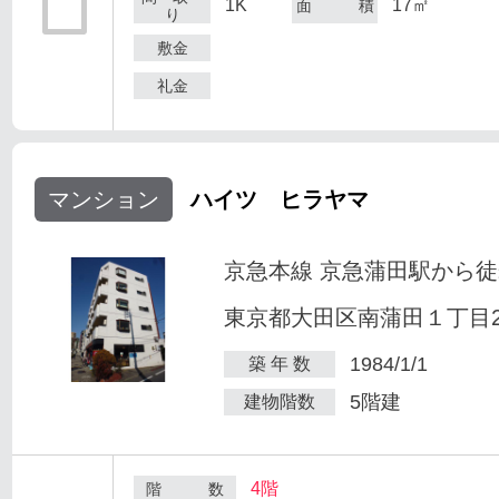
1K
17㎡
面 積
り
敷金
礼金
マンション
ハイツ ヒラヤマ
京急本線 京急蒲田駅から徒
東京都大田区南蒲田１丁目25
1984/1/1
築 年 数
5階建
建物階数
4階
階 数