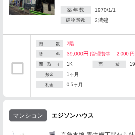
1970/1/1
築 年 数
2階建
建物階数
2階
階 数
39,000円
(管理費等： 2,000 円
賃 料
1K
1
間 取 り
面 積
1ヶ月
敷金
0.5ヶ月
礼金
マンション
エジソンハウス
京急本線 青物横丁駅から徒