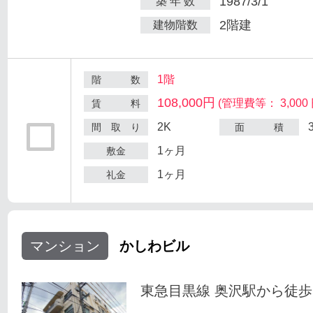
1987/3/1
築 年 数
2階建
建物階数
1階
階 数
108,000円
(管理費等： 3,000 
賃 料
2K
間 取 り
面 積
1ヶ月
敷金
1ヶ月
礼金
マンション
かしわビル
東急目黒線 奥沢駅から徒歩