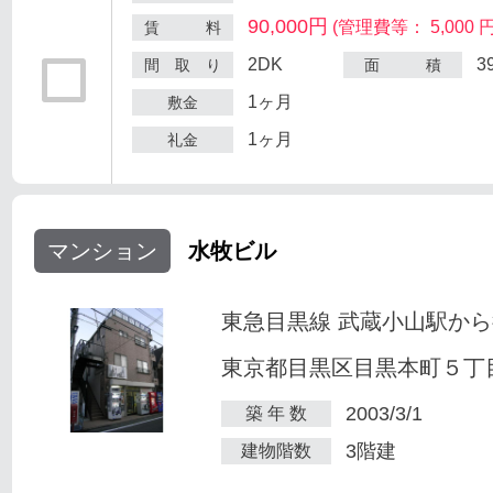
90,000円
(管理費等： 5,000 円
賃 料
2DK
3
間 取 り
面 積
1ヶ月
敷金
1ヶ月
礼金
マンション
水牧ビル
東急目黒線 武蔵小山駅から
東京都目黒区目黒本町５丁目2
2003/3/1
築 年 数
3階建
建物階数