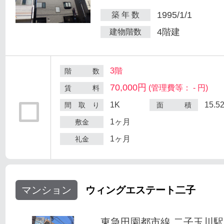
1995/1/1
築 年 数
4階建
建物階数
3階
階 数
70,000円
(管理費等： - 円)
賃 料
1K
15.5
間 取 り
面 積
1ヶ月
敷金
1ヶ月
礼金
マンション
ウィングエステート二子
東急田園都市線 二子玉川