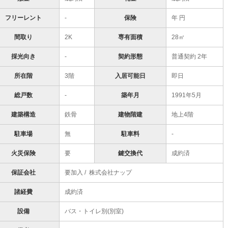
フリーレント
-
保険
年 円
間取り
2K
専有面積
28㎡
採光向き
-
契約形態
普通契約 2年
所在階
3階
入居可能日
即日
総戸数
-
築年月
1991年5月
建築構造
鉄骨
建物階建
地上4階
駐車場
無
駐車料
-
火災保険
要
鍵交換代
成約済
保証会社
要加入 / 株式会社ナップ
諸経費
成約済
設備
バス・トイレ別(別室)