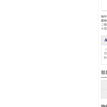
物件
建物
ご指
※写
［
TE
受付
部
物