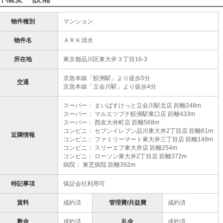
物件種別
マンション
物件名
ＡＲＫ清水
所在地
東京都品川区東大井３丁目16-3
京急本線「鮫洲駅」より徒歩5分
交通
京急本線「立会川駅」より徒歩4分
スーパー： まいばすけっと立会川駅北店 距離248m
スーパー： マルエツプチ鮫洲駅東口店 距離433m
スーパー： 西友大井町店 距離568m
コンビニ： セブンイレブン品川東大井2丁目店 距離61m
近隣情報
コンビニ： ファミリーマート東大井三丁目店 距離148m
コンビニ： スリーエフ東大井店 距離254m
コンビニ： ローソン東大井2丁目店 距離372m
病院： 東芝病院 距離392m
特記事項
保証会社利用可
賃料
成約済
管理費/共益費
成約済
敷金
成約済
礼金
成約済