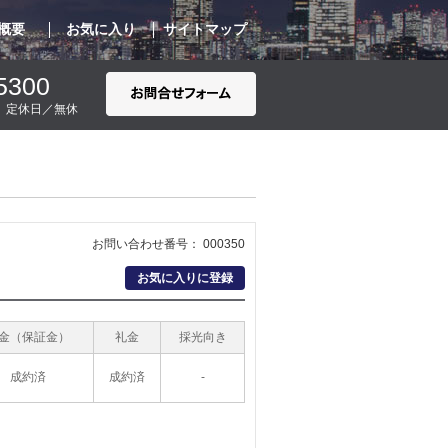
概要
お気に入り
サイトマップ
5300
00 定休日／無休
お問い合わせ番号： 000350
お気に入りに登録
金（保証金）
礼金
採光向き
成約済
成約済
-