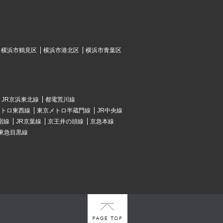
横浜市鶴見区
横浜市港北区
横浜市青葉区
JR京浜東北線
都電荒川線
メトロ東西線
東京メトロ半蔵門線
JR中央線
宿線
JR京葉線
京王井の頭線
京急本線
東急目黒線