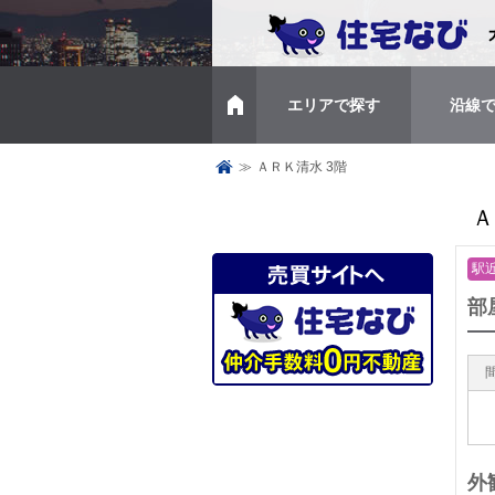
エリアで探す
沿線
トップページ
≫
ＡＲＫ清水 3階
Ａ
駅
部
外