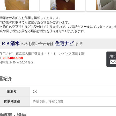
情報は代表的なお部屋を掲載しております。
内の別の間取りでも空室がある場合がございます。
名物件の空室待ちなども受付けておりますので、お電話かメールにてスタッフまで
真や図と現況が異なる場合は現況を優先させていただきます。
ＡＲＫ清水
住宅ナビ
へのお問い合わせは
まで
住宅ナビ］ 東京都大田区蒲田４－７－８ ハピネス蒲田１階
お問
L.
03-5480-5300
時間 / 9:30 ～ 20:00 無休
屋紹介
間取り
2K
間取り詳細
洋室 6畳 、洋室 5.5畳
件概要・設備