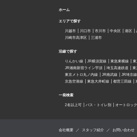
ホーム
エリアで探す
川越市
川口市
市川市
中央区
港区
川崎市高津区
三浦市
沿線で探す
りんかい線
JR横須賀線
東急東横線
東
JR湘南新宿ライン宇須
埼玉高速鉄道
東
東京メトロ丸ノ内線
JR南武線
JR埼京線
京急空港線
東急大井町線
都営三田線
一発検索
2名以上可
バス・トイレ別
オートロッ
会社概要
／
スタッフ紹介
／
お問い合わせ