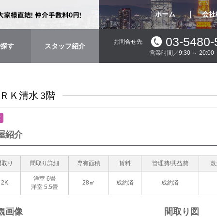
ホーム
会社
03-5480-
お問合せ先
で探す
スタッフ紹介
営業時間／9:30 ～ 20:
ＲＫ清水 3階
近
屋紹介
間取り
間取り詳細
専有面積
賃料
管理費/共益費
敷
洋室 6畳
2K
28㎡
成約済
成約済
洋室 5.5畳
観画像
間取り図