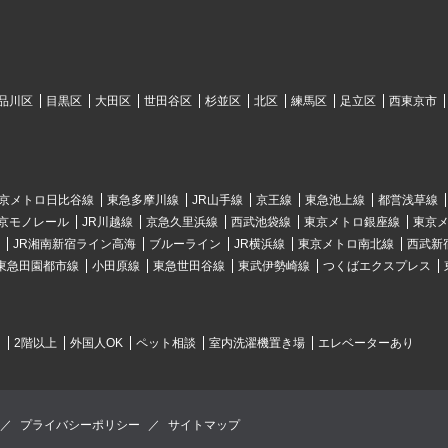
品川区
目黒区
大田区
世田谷区
杉並区
北区
練馬区
足立区
西東京市
京メトロ日比谷線
東急多摩川線
JR山手線
京王線
東急池上線
都営浅草線
京モノレール
JR川越線
京急久里浜線
西武池袋線
東京メトロ銀座線
東京
JR湘南新宿ライン高海
ブルーライン
JR横浜線
東京メトロ南北線
西武新
東急田園都市線
小田原線
東急世田谷線
東武伊勢崎線
つくばエクスプレス
ク
2階以上
外国人OK
ペット相談
室内洗濯機置き場
エレベーターあり
／
プライバシーポリシー
／
サイトマップ