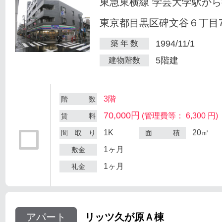
東急東横線 学芸大学駅から
東京都目黒区碑文谷６丁目7
1994/11/1
築 年 数
5階建
建物階数
3階
階 数
70,000円
(管理費等： 6,300 円)
賃 料
1K
20㎡
間 取 り
面 積
1ヶ月
敷金
1ヶ月
礼金
アパート
リッツ久が原Ａ棟