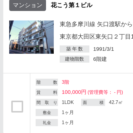
マンション
花こう第１ビル
東急多摩川線 矢口渡駅から
東京都大田区東矢口２丁目18
1991/3/1
築 年 数
6階建
建物階数
3階
階 数
100,000円
(管理費等： - 円)
賃 料
1LDK
42.7㎡
間 取 り
面 積
1ヶ月
敷金
1ヶ月
礼金