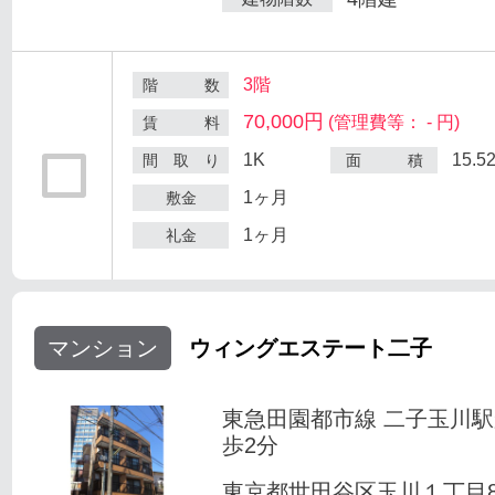
3階
階 数
70,000円
(管理費等： - 円)
賃 料
1K
15.5
間 取 り
面 積
1ヶ月
敷金
1ヶ月
礼金
マンション
ウィングエステート二子
東急田園都市線 二子玉川
歩2分
東京都世田谷区玉川１丁目8-