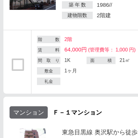
1986//
築 年 数
2階建
建物階数
2階
階 数
64,000円
(管理費等： 1,000 円)
賃 料
1K
21㎡
間 取 り
面 積
1ヶ月
敷金
礼金
マンション
Ｆ－１マンション
東急目黒線 奥沢駅から徒歩