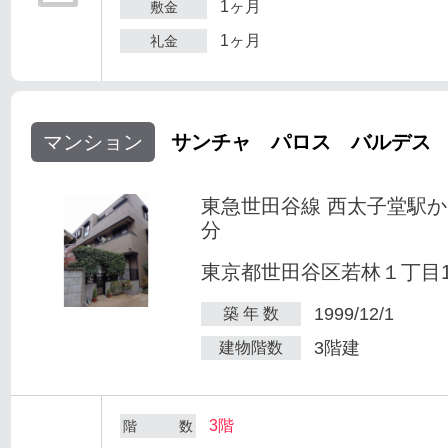
1ヶ月
敷金
1ヶ月
礼金
マンション
サンチャ パロス バルデス
東急世田谷線 西太子堂駅か
分
東京都世田谷区若林１丁目1-
1999/12/1
築 年 数
3階建
建物階数
3階
階 数