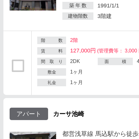
1991/1/1
築 年 数
3階建
建物階数
2階
階 数
127,000円
(管理費等： 3,000 
賃 料
2DK
間 取 り
面 積
1ヶ月
敷金
1ヶ月
礼金
アパート
カーサ池崎
都営浅草線 馬込駅から徒歩