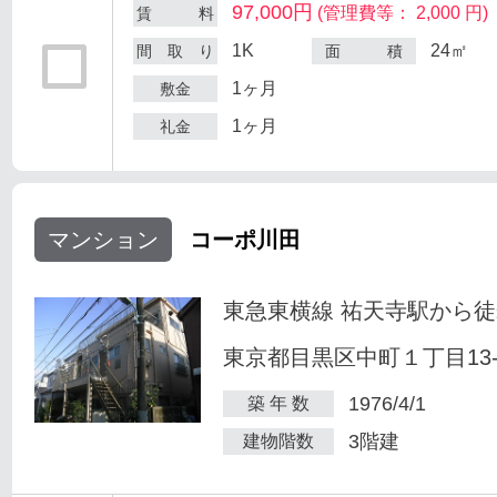
97,000円
(管理費等： 2,000 円)
賃 料
1K
24㎡
間 取 り
面 積
1ヶ月
敷金
1ヶ月
礼金
マンション
コーポ川田
東急東横線 祐天寺駅から徒
東京都目黒区中町１丁目13-
1976/4/1
築 年 数
3階建
建物階数