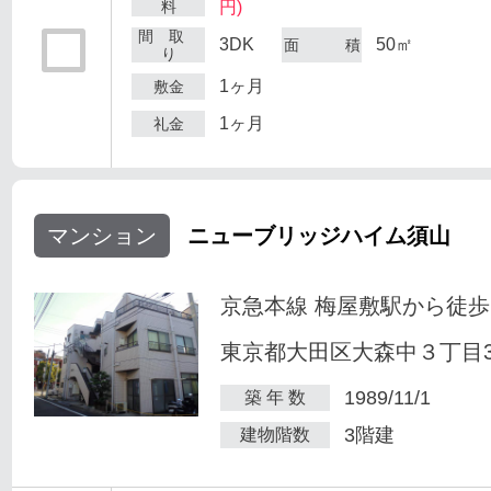
料
円)
間 取
3DK
50㎡
面 積
り
1ヶ月
敷金
1ヶ月
礼金
マンション
ニューブリッジハイム須山
京急本線 梅屋敷駅から徒歩
東京都大田区大森中３丁目34
1989/11/1
築 年 数
3階建
建物階数