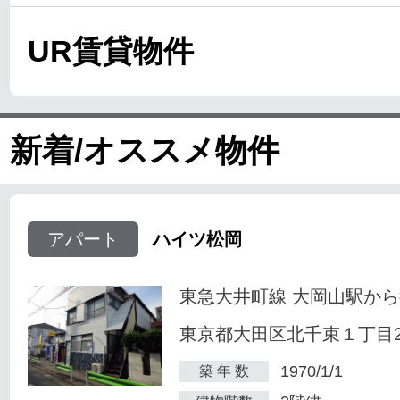
UR賃貸物件
新着/オススメ物件
アパート
ハイツ松岡
東急大井町線 大岡山駅から
東京都大田区北千束１丁目23
1970/1/1
築 年 数