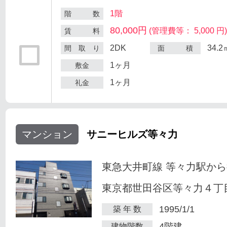
1階
階 数
80,000円
(管理費等： 5,000 円
賃 料
2DK
34.2
間 取 り
面 積
1ヶ月
敷金
1ヶ月
礼金
マンション
サニーヒルズ等々力
東急大井町線 等々力駅から
東京都世田谷区等々力４丁目
1995/1/1
築 年 数
4階建
建物階数