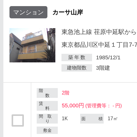
マンション
カーサ山岸
東急池上線 荏原中延駅から
東京都品川区中延１丁目7-
1985/12/1
築 年 数
3階建
建物階数
階
2階
数
賃
55,000円
(管理費等： - 円)
料
間 取
1K
17㎡
面 積
り
敷金