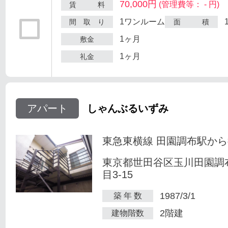
70,000円
(管理費等： - 円)
賃 料
1ワンルーム
間 取 り
面 積
1ヶ月
敷金
1ヶ月
礼金
アパート
しゃんぶるいずみ
東急東横線 田園調布駅から
東京都世田谷区玉川田園調
目3-15
1987/3/1
築 年 数
2階建
建物階数