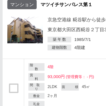
マンション
マツイチサンパレス第１
京急空港線 糀谷駅から徒歩
東京都大田区西糀谷２丁目30
1985/7/1
築 年 数
4階建
建物階数
階
4階
数
賃
93,000円
(管理費等： - 円)
料
間 取
2LDK
45㎡
面 積
り
2ヶ月
敷金
礼金