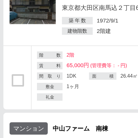
東京都大田区南馬込２丁目6
1972/9/1
築 年 数
2階建
建物階数
2階
階 数
65,000円
(管理費等： - 円)
賃 料
1DK
26.44㎡
間 取 り
面 積
1ヶ月
敷金
礼金
マンション
中山ファーム 南棟