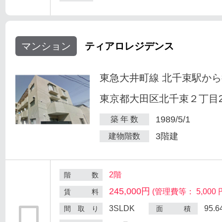
マンション
ティアロレジデンス
東急大井町線 北千束駅から
東京都大田区北千束２丁目25
1989/5/1
築 年 数
3階建
建物階数
2階
階 数
245,000円
(管理費等： 5,000 
賃 料
3SLDK
95.
間 取 り
面 積