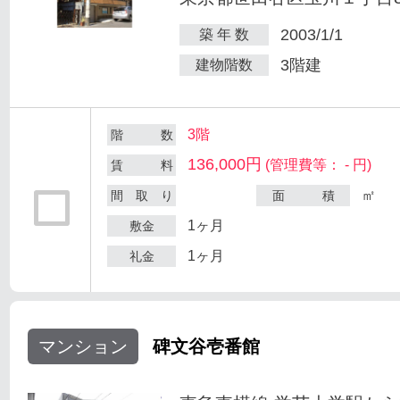
2003/1/1
築 年 数
3階建
建物階数
3階
階 数
136,000円
(管理費等： - 円)
賃 料
㎡
間 取 り
面 積
1ヶ月
敷金
1ヶ月
礼金
マンション
碑文谷壱番館