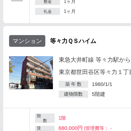
1ヶ月
敷金
1ヶ月
礼金
マンション
等々力ＱＳハイム
東急大井町線 等々力駅から
東京都世田谷区等々力１丁目
1980/1/1
築 年 数
5階建
建物階数
階
1階
数
680,000円
賃
(管理費等： -