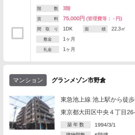
3階
階 数
75,000円
(管理費等： - 円)
賃 料
1DK
22.3㎡
間 取 り
面 積
1ヶ月
敷金
1ヶ月
礼金
マンション
グランメゾン市野倉
東急池上線 池上駅から徒歩
東京都大田区中央４丁目26-
1994/3/1
築 年 数
6階建
建物階数