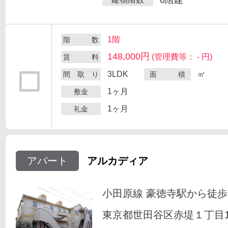
1階
階 数
148,000円
(管理費等： - 円)
賃 料
3LDK
㎡
間 取 り
面 積
1ヶ月
敷金
1ヶ月
礼金
アパート
アルカディア
小田原線 豪徳寺駅から徒歩
東京都世田谷区赤堤１丁目18