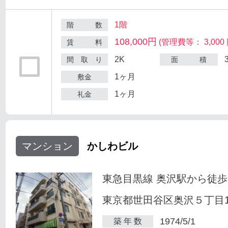
1階
階 数
108,000円
(管理費等： 3,000 
賃 料
2K
間 取 り
面 積
1ヶ月
敷金
1ヶ月
礼金
マンション
かしわビル
東急目黒線 奥沢駅から徒歩
東京都世田谷区奥沢５丁目1-
1974/5/1
築 年 数