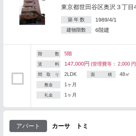
東京都世田谷区奥沢３丁目47
1989/4/1
築 年 数
6階建
建物階数
5階
階 数
147,000円
(管理費等： 2,000 円
賃 料
2LDK
48㎡
間 取 り
面 積
1ヶ月
敷金
1ヶ月
礼金
アパート
カーサ トミ