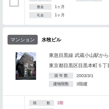
1ヶ月
敷金
1ヶ月
礼金
マンション
水牧ビル
東急目黒線 武蔵小山駅から
東京都目黒区目黒本町５丁目2
2003/3/1
築 年 数
3階建
建物階数
1階
階 数