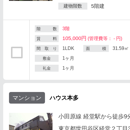
5階建
建物階数
3階
階 数
105,000円
(管理費等： - 円)
賃 料
1LDK
31.59㎡
間 取 り
面 積
1ヶ月
敷金
1ヶ月
礼金
マンション
ハウス本多
小田原線 経堂駅から徒歩9
東京都世田谷区経堂２丁目33