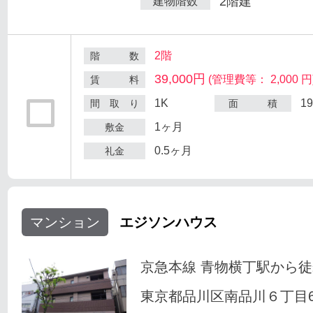
2階建
建物階数
2階
階 数
39,000円
(管理費等： 2,000 円
賃 料
1K
1
間 取 り
面 積
1ヶ月
敷金
0.5ヶ月
礼金
マンション
エジソンハウス
京急本線 青物横丁駅から徒
東京都品川区南品川６丁目6