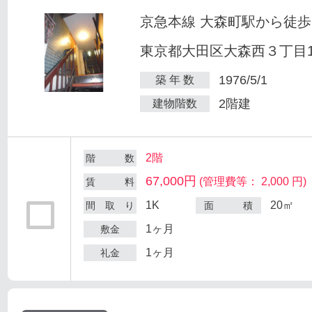
京急本線 大森町駅から徒歩
東京都大田区大森西３丁目12
1976/5/1
築 年 数
2階建
建物階数
2階
階 数
67,000円
(管理費等： 2,000 円)
賃 料
1K
20㎡
間 取 り
面 積
1ヶ月
敷金
1ヶ月
礼金