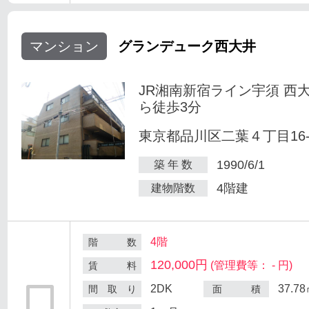
マンション
グランデューク西大井
JR湘南新宿ライン宇須 西
ら徒歩3分
東京都品川区二葉４丁目16-
1990/6/1
築 年 数
4階建
建物階数
4階
階 数
120,000円
(管理費等： - 円)
賃 料
2DK
37.7
間 取 り
面 積