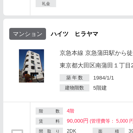
礼金
マンション
ハイツ ヒラヤマ
京急本線 京急蒲田駅から徒
東京都大田区南蒲田１丁目25
1984/1/1
築 年 数
5階建
建物階数
4階
階 数
90,000円
(管理費等： 5,000 円
賃 料
2DK
3
間 取 り
面 積