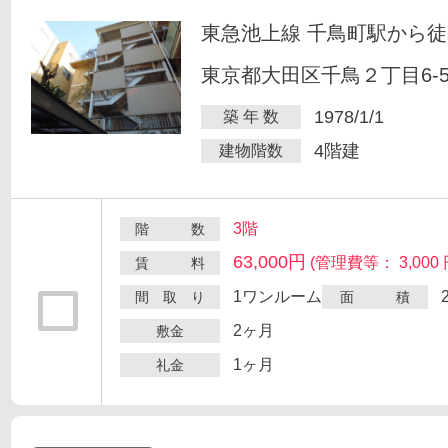
東急池上線 千鳥町駅から徒
東京都大田区千鳥２丁目6-
1978/1/1
築 年 数
4階建
建物階数
3階
階 数
63,000円
(管理費等： 3,000 
賃 料
1ワンルーム
間 取 り
面 積
2ヶ月
敷金
1ヶ月
礼金