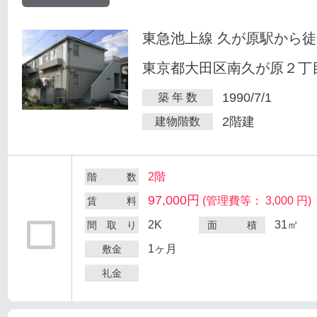
東急池上線 久が原駅から徒
東京都大田区南久が原２丁目
1990/7/1
築 年 数
2階建
建物階数
2階
階 数
97,000円
(管理費等： 3,000 円)
賃 料
2K
31㎡
間 取 り
面 積
1ヶ月
敷金
礼金