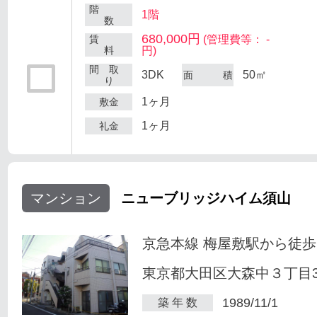
階
1階
数
680,000円
賃
(管理費等： -
料
円)
間 取
3DK
50㎡
面 積
り
1ヶ月
敷金
1ヶ月
礼金
マンション
ニューブリッジハイム須山
京急本線 梅屋敷駅から徒歩
東京都大田区大森中３丁目34
1989/11/1
築 年 数