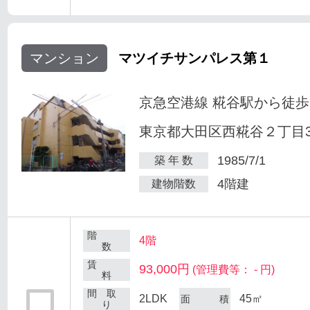
マンション
マツイチサンパレス第１
京急空港線 糀谷駅から徒歩
東京都大田区西糀谷２丁目30
1985/7/1
築 年 数
4階建
建物階数
階
4階
数
賃
93,000円
(管理費等： - 円)
料
間 取
2LDK
45㎡
面 積
り