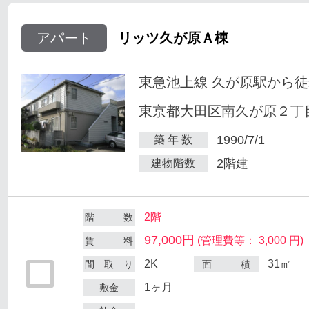
アパート
リッツ久が原Ａ棟
東急池上線 久が原駅から徒
東京都大田区南久が原２丁目
1990/7/1
築 年 数
2階建
建物階数
2階
階 数
97,000円
(管理費等： 3,000 円)
賃 料
2K
31㎡
間 取 り
面 積
1ヶ月
敷金