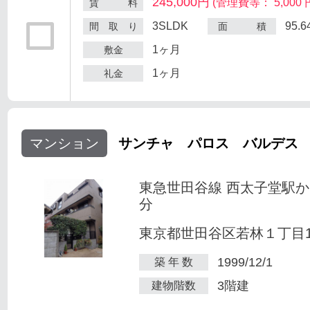
245,000円
(管理費等： 5,000 
賃 料
3SLDK
95.
間 取 り
面 積
1ヶ月
敷金
1ヶ月
礼金
マンション
サンチャ パロス バルデス
東急世田谷線 西太子堂駅か
分
東京都世田谷区若林１丁目1-
1999/12/1
築 年 数
3階建
建物階数