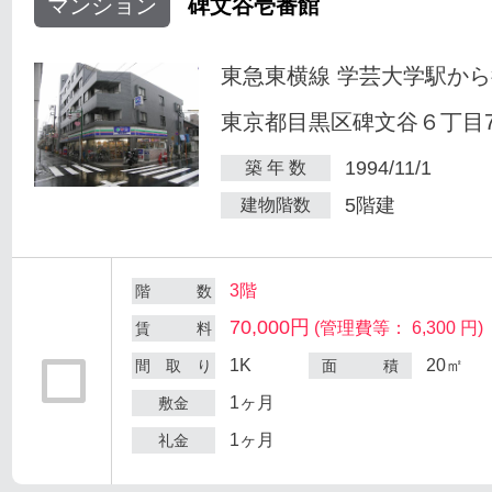
マンション
碑文谷壱番館
東急東横線 学芸大学駅から
東京都目黒区碑文谷６丁目7
1994/11/1
築 年 数
5階建
建物階数
3階
階 数
70,000円
(管理費等： 6,300 円)
賃 料
1K
20㎡
間 取 り
面 積
1ヶ月
敷金
1ヶ月
礼金