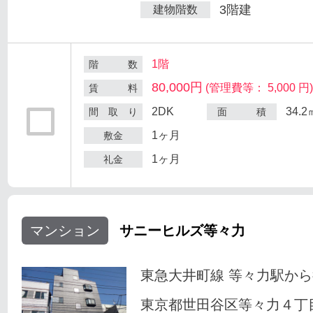
3階建
建物階数
1階
階 数
80,000円
(管理費等： 5,000 円
賃 料
2DK
34.2
間 取 り
面 積
1ヶ月
敷金
1ヶ月
礼金
マンション
サニーヒルズ等々力
東急大井町線 等々力駅から
東京都世田谷区等々力４丁目