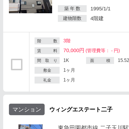
1995/1/1
築 年 数
4階建
建物階数
3階
階 数
70,000円
(管理費等： - 円)
賃 料
1K
15.5
間 取 り
面 積
1ヶ月
敷金
1ヶ月
礼金
マンション
ウィングエステート二子
東急田園都市線 二子玉川