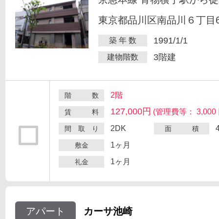
東京都品川区南品川６丁目6
1991/1/1
築 年 数
3階建
建物階数
2階
階 数
127,000円
(管理費等： 3,000 
賃 料
2DK
間 取 り
面 積
1ヶ月
敷金
1ヶ月
礼金
アパート
カーサ池崎