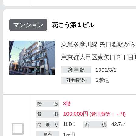
マンション
花こう第１ビル
東急多摩川線 矢口渡駅から
東京都大田区東矢口２丁目18
1991/3/1
築 年 数
6階建
建物階数
3階
階 数
100,000円
(管理費等： - 円)
賃 料
1LDK
42.7㎡
間 取 り
面 積
1ヶ月
敷金