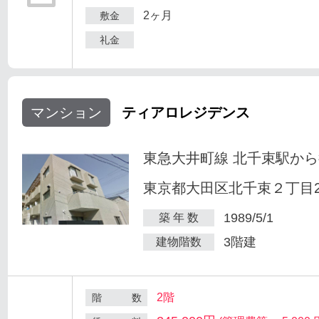
2ヶ月
敷金
礼金
マンション
ティアロレジデンス
東急大井町線 北千束駅から
東京都大田区北千束２丁目25
1989/5/1
築 年 数
3階建
建物階数
2階
階 数