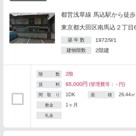
都営浅草線 馬込駅から徒歩
東京都大田区南馬込２丁目6
1972/9/1
築 年 数
2階建
建物階数
2階
階 数
65,000円
(管理費等： - 円)
賃 料
1DK
26.44㎡
間 取 り
面 積
1ヶ月
敷金
礼金