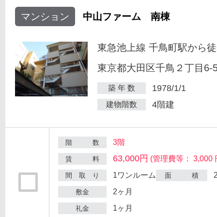
マンション
中山ファーム 南棟
東急池上線 千鳥町駅から徒
東京都大田区千鳥２丁目6-
1978/1/1
築 年 数
4階建
建物階数
3階
階 数
63,000円
(管理費等： 3,000 
賃 料
1ワンルーム
間 取 り
面 積
2ヶ月
敷金
1ヶ月
礼金