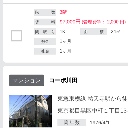
3階
階 数
97,000円
(管理費等： 2,000 円)
賃 料
1K
24㎡
間 取 り
面 積
1ヶ月
敷金
1ヶ月
礼金
マンション
コーポ川田
東急東横線 祐天寺駅から徒
東京都目黒区中町１丁目13-
1976/4/1
築 年 数