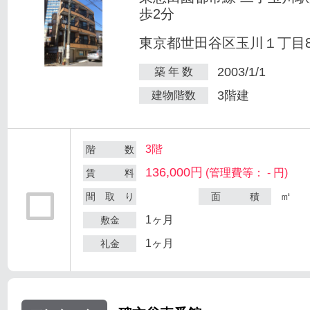
歩2分
東京都世田谷区玉川１丁目8-
2003/1/1
築 年 数
3階建
建物階数
3階
階 数
136,000円
(管理費等： - 円)
賃 料
㎡
間 取 り
面 積
1ヶ月
敷金
1ヶ月
礼金