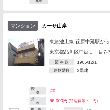
礼金
マンション
カーサ山岸
東急池上線 荏原中延駅から
東京都品川区中延１丁目7-
1985/12/1
築 年 数
3階建
建物階数
階
2階
数
賃
55,000円
(管理費等： - 円)
料
間 取