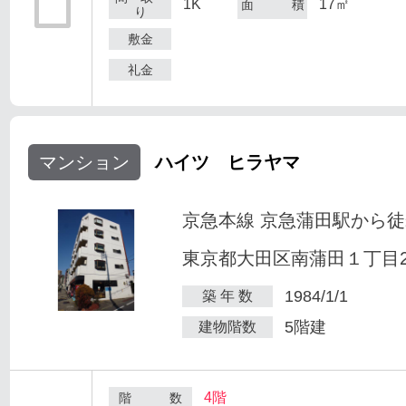
1K
17㎡
面 積
り
敷金
礼金
マンション
ハイツ ヒラヤマ
京急本線 京急蒲田駅から徒
東京都大田区南蒲田１丁目25
1984/1/1
築 年 数
5階建
建物階数
4階
階 数