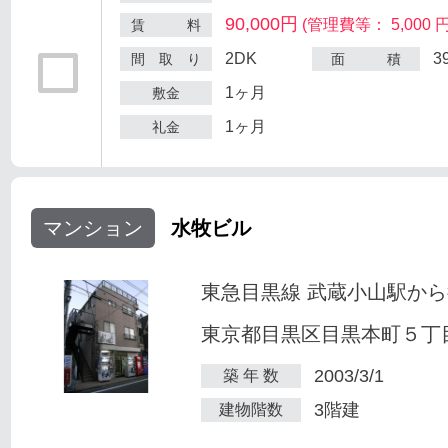
90,000円
(管理費等： 5,000 円
賃 料
2DK
3
間 取 り
面 積
1ヶ月
敷金
1ヶ月
礼金
マンション
水牧ビル
東急目黒線 武蔵小山駅から
東京都目黒区目黒本町５丁目2
2003/3/1
築 年 数
3階建
建物階数