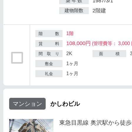
1987/3/1
築 年 数
2階建
建物階数
1階
階 数
108,000円
(管理費等： 3,000 
賃 料
2K
間 取 り
面 積
1ヶ月
敷金
1ヶ月
礼金
マンション
かしわビル
東急目黒線 奥沢駅から徒歩