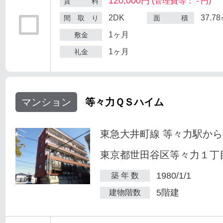
120,000円
(管理費等： - 円)
賃 料
2DK
37.7
間 取 り
面 積
1ヶ月
敷金
1ヶ月
礼金
マンション
等々力ＱＳハイム
東急大井町線 等々力駅から
東京都世田谷区等々力１丁目
1980/1/1
築 年 数
5階建
建物階数