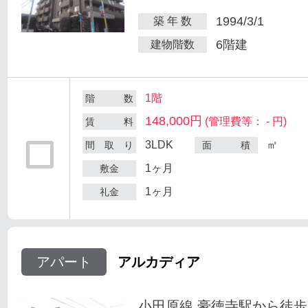
1994/3/1
築 年 数
6階建
建物階数
1階
階 数
148,000円
(管理費等： - 円)
賃 料
3LDK
㎡
間 取 り
面 積
1ヶ月
敷金
1ヶ月
礼金
アパート
アルカディア
小田原線 豪徳寺駅から徒歩