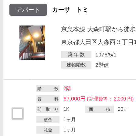
アパート
カーサ トミ
京急本線 大森町駅から徒歩
東京都大田区大森西３丁目12
1976/5/1
築 年 数
2階建
建物階数
2階
階 数
67,000円
(管理費等： 2,000 円)
賃 料
1K
20㎡
間 取 り
面 積
1ヶ月
敷金
1ヶ月
礼金