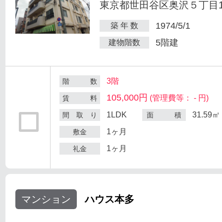
東京都世田谷区奥沢５丁目1-
1974/5/1
築 年 数
5階建
建物階数
3階
階 数
105,000円
(管理費等： - 円)
賃 料
1LDK
31.59㎡
間 取 り
面 積
1ヶ月
敷金
1ヶ月
礼金
マンション
ハウス本多