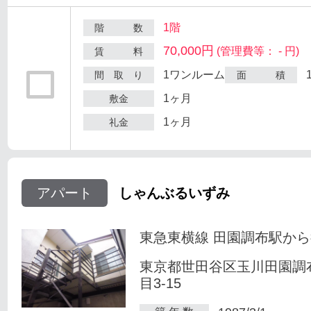
1階
階 数
70,000円
(管理費等： - 円)
賃 料
1ワンルーム
間 取 り
面 積
1ヶ月
敷金
1ヶ月
礼金
アパート
しゃんぶるいずみ
東急東横線 田園調布駅から
東京都世田谷区玉川田園調
目3-15