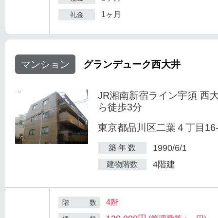
1ヶ月
礼金
マンション
グランデューク西大井
JR湘南新宿ライン宇須 西
ら徒歩3分
東京都品川区二葉４丁目16-
1990/6/1
築 年 数
4階建
建物階数
4階
階 数