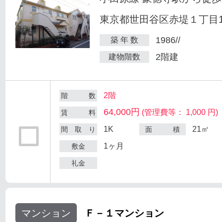
東京都世田谷区赤堤１丁目18
1986//
築 年 数
2階建
建物階数
2階
階 数
64,000円
(管理費等： 1,000 円)
賃 料
1K
21㎡
間 取 り
面 積
1ヶ月
敷金
礼金
マンション
Ｆ－１マンション