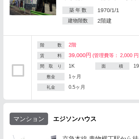
1970/1/1
築 年 数
2階建
建物階数
2階
階 数
39,000円
(管理費等： 2,000 円
賃 料
1K
1
間 取 り
面 積
1ヶ月
敷金
0.5ヶ月
礼金
マンション
エジソンハウス
京急本線 青物横丁駅から徒