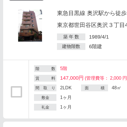
東急目黒線 奥沢駅から徒歩
東京都世田谷区奥沢３丁目47
1989/4/1
築 年 数
6階建
建物階数
5階
階 数
147,000円
(管理費等： 2,000 円
賃 料
2LDK
48㎡
間 取 り
面 積
1ヶ月
敷金
1ヶ月
礼金