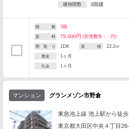
3階建
建物階数
3階
階 数
75,000円
(管理費等： - 円)
賃 料
1DK
22.3㎡
間 取 り
面 積
1ヶ月
敷金
1ヶ月
礼金
マンション
グランメゾン市野倉
東急池上線 池上駅から徒歩
東京都大田区中央４丁目26-