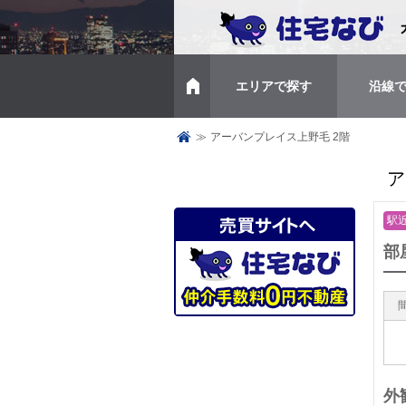
エリアで探す
沿線
トップページ
≫
アーバンプレイス上野毛 2階
ア
駅
部
外