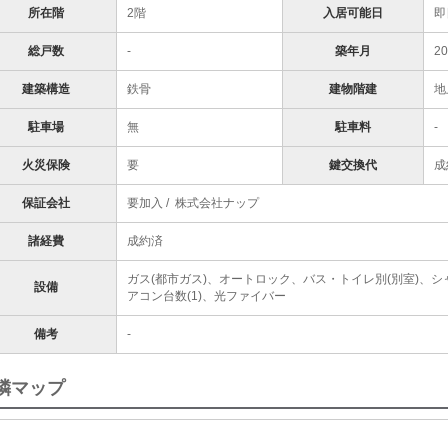
所在階
2階
入居可能日
即
総戸数
-
築年月
2
建築構造
鉄骨
建物階建
地
駐車場
無
駐車料
-
火災保険
要
鍵交換代
成
保証会社
要加入 / 株式会社ナップ
諸経費
成約済
ガス(都市ガス)、オートロック、バス・トイレ別(別室)、
設備
アコン台数(1)、光ファイバー
備考
-
隣マップ