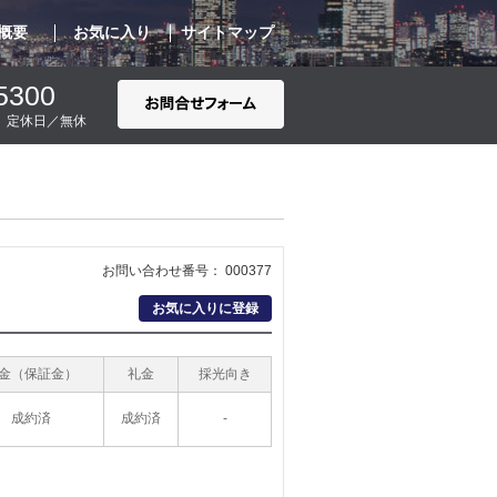
概要
お気に入り
サイトマップ
5300
00 定休日／無休
お問い合わせ番号： 000377
お気に入りに登録
金（保証金）
礼金
採光向き
成約済
成約済
-