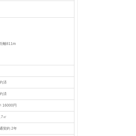
離811m
約済
約済
年 16000円
2.7㎡
通契約 2年