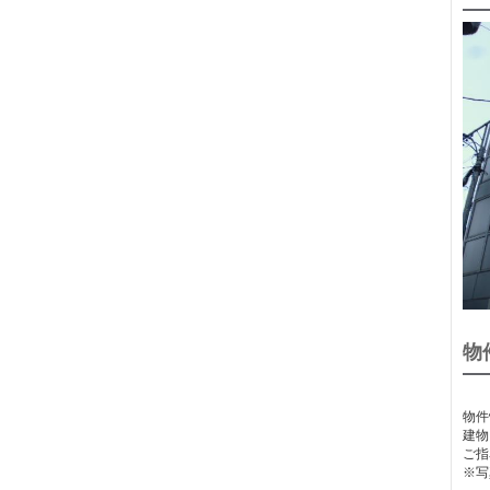
物
物件
建物
ご指
※写