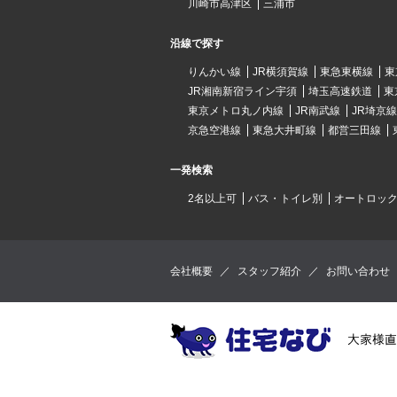
川崎市高津区
三浦市
沿線で探す
りんかい線
JR横須賀線
東急東横線
東
JR湘南新宿ライン宇須
埼玉高速鉄道
東
東京メトロ丸ノ内線
JR南武線
JR埼京線
京急空港線
東急大井町線
都営三田線
一発検索
2名以上可
バス・トイレ別
オートロッ
会社概要
／
スタッフ紹介
／
お問い合わせ