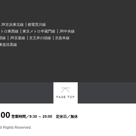
JR京浜東北線
都電荒川線
メトロ東西線
東京メトロ半蔵門線
JR中央線
宿線
JR京葉線
京王井の頭線
京急本線
東急目黒線
300
営業時間／9:30 ～ 20:00 定休日／無休
Rights Reserved.