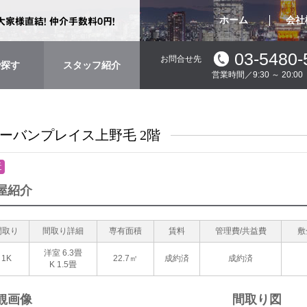
ホーム
会社
03-5480-
お問合せ先
で探す
スタッフ紹介
営業時間／9:30 ～ 20:
ーバンプレイス上野毛 2階
近
屋紹介
間取り
間取り詳細
専有面積
賃料
管理費/共益費
敷
洋室 6.3畳
1K
22.7㎡
成約済
成約済
K 1.5畳
観画像
間取り図