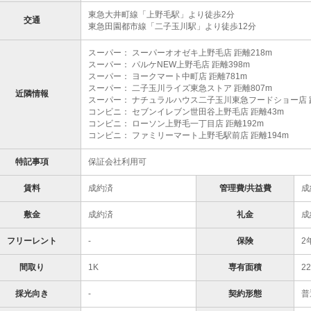
東急大井町線「上野毛駅」より徒歩2分
交通
東急田園都市線「二子玉川駅」より徒歩12分
スーパー： スーパーオオゼキ上野毛店 距離218m
スーパー： パルケNEW上野毛店 距離398m
スーパー： ヨークマート中町店 距離781m
スーパー： 二子玉川ライズ東急ストア 距離807m
近隣情報
スーパー： ナチュラルハウス二子玉川東急フードショー店 距
コンビニ： セブンイレブン世田谷上野毛店 距離43m
コンビニ： ローソン上野毛一丁目店 距離192m
コンビニ： ファミリーマート上野毛駅前店 距離194m
特記事項
保証会社利用可
賃料
成約済
管理費/共益費
成
敷金
成約済
礼金
成
フリーレント
-
保険
2
間取り
1K
専有面積
2
採光向き
-
契約形態
普