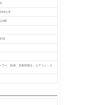
日
000年1月
上4階
約済
シャワー、給湯、洗面所独立、エアコン、エ