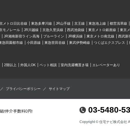
京メトロ日比谷線
東急多摩川線
JR山手線
京王線
東急池上線
都営浅草線
京モノレール
JR川越線
京急久里浜線
西武池袋線
東京メトロ銀座線
東京
JR湘南新宿ライン高海
ブルーライン
JR横浜線
東京メトロ南北線
西武新
東急田園都市線
小田原線
東急世田谷線
東武伊勢崎線
つくばエクスプレス
ク
2階以上
外国人OK
ペット相談
室内洗濯機置き場
エレベーターあり
／
プライバシーポリシー
／
サイトマップ
03-5480-5
Copyright © 住宅ナビ株式会社 All 