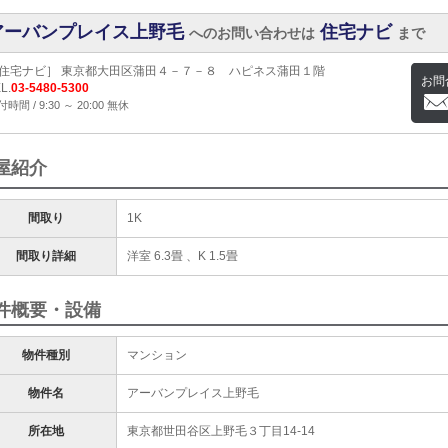
アーバンプレイス上野毛
住宅ナビ
へのお問い合わせは
まで
住宅ナビ］ 東京都大田区蒲田４－７－８ ハピネス蒲田１階
お問
L.
03-5480-5300
時間 / 9:30 ～ 20:00 無休
屋紹介
間取り
1K
間取り詳細
洋室 6.3畳 、K 1.5畳
件概要・設備
物件種別
マンション
物件名
アーバンプレイス上野毛
所在地
東京都世田谷区上野毛３丁目14-14