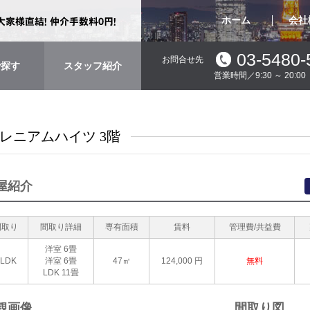
ホーム
会社
03-5480-
お問合せ先
で探す
スタッフ紹介
営業時間／9:30 ～ 20:
レニアムハイツ 3階
屋紹介
間取り
間取り詳細
専有面積
賃料
管理費/共益費
洋室 6畳
2LDK
洋室 6畳
47㎡
124,000
円
無料
LDK 11畳
観画像
間取り図