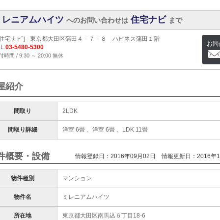
ミレニアムハイツ
住宅ナビ
へのお問い合わせは
まで
住宅ナビ］ 東京都大田区蒲田４－７－８ ハピネス蒲田１階
お問
L.
03-5480-5300
時間 / 9:30 ～ 20:00 無休
屋紹介
間取り
2LDK
間取り詳細
洋室 6畳 、洋室 6畳 、LDK 11畳
件概要・設備
情報登録日：2016年09月02日
情報更新日：2016年1
物件種別
マンション
物件名
ミレニアムハイツ
所在地
東京都大田区南馬込６丁目18-6