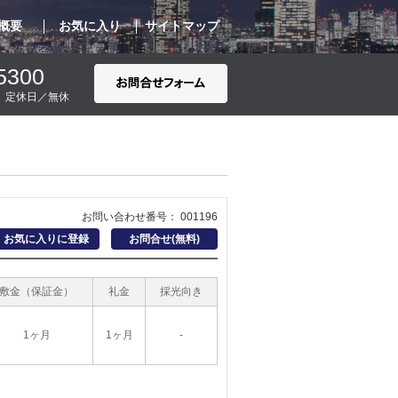
概要
お気に入り
サイトマップ
5300
00 定休日／無休
お問い合わせ番号： 001196
お気に入りに登録
お問合せ(無料)
敷金（保証金）
礼金
採光向き
1ヶ月
1ヶ月
-