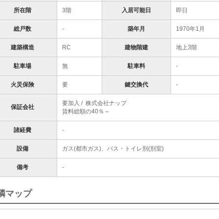
所在階
3階
入居可能日
即日
総戸数
-
築年月
1970年1月
建築構造
RC
建物階建
地上3階
駐車場
無
駐車料
-
火災保険
要
鍵交換代
-
要加入 / 株式会社ナップ
保証会社
賃料総額の40％～
諸経費
-
設備
ガス(都市ガス)、バス・トイレ別(別室)
備考
-
隣マップ