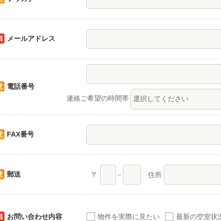
須
メールアドレス
意
電話番号
連絡ご希望の時間帯
意
FAX番号
意
郵送
〒
－
住所
須
お問い合わせ内容
物件を実際に見たい
最新の空室状