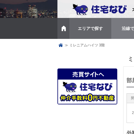
エリアで探す
沿線
トップページ
≫
ミレニアムハイツ 3階
ミ
部
外