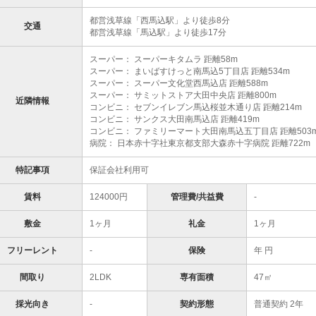
都営浅草線「西馬込駅」より徒歩8分
交通
都営浅草線「馬込駅」より徒歩17分
スーパー： スーパーキタムラ 距離58m
スーパー： まいばすけっと南馬込5丁目店 距離534m
スーパー： スーパー文化堂西馬込店 距離588m
スーパー： サミットストア大田中央店 距離800m
近隣情報
コンビニ： セブンイレブン馬込桜並木通り店 距離214m
コンビニ： サンクス大田南馬込店 距離419m
コンビニ： ファミリーマート大田南馬込五丁目店 距離503
病院： 日本赤十字社東京都支部大森赤十字病院 距離722m
特記事項
保証会社利用可
賃料
124000円
管理費/共益費
-
敷金
1ヶ月
礼金
1ヶ月
フリーレント
-
保険
年 円
間取り
2LDK
専有面積
47㎡
採光向き
-
契約形態
普通契約 2年