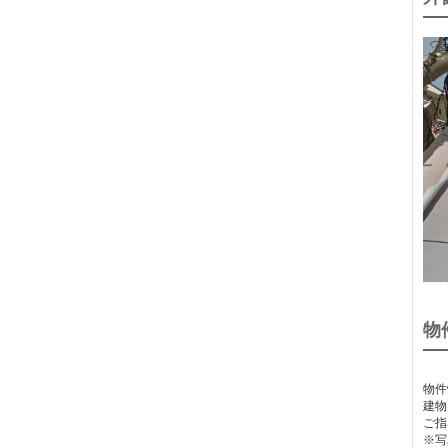
物
物件
建物
ご指
※写