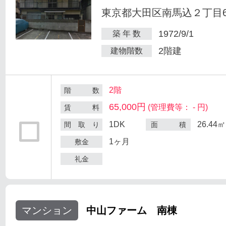
東京都大田区南馬込２丁目6
1972/9/1
築 年 数
2階建
建物階数
2階
階 数
65,000円
(管理費等： - 円)
賃 料
1DK
26.44㎡
間 取 り
面 積
1ヶ月
敷金
礼金
マンション
中山ファーム 南棟