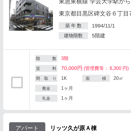
東急東横線 学芸大学駅から
東京都目黒区碑文谷６丁目7
1994/11/1
築 年 数
5階建
建物階数
3階
階 数
70,000円
(管理費等： 6,300 円)
賃 料
1K
20㎡
間 取 り
面 積
1ヶ月
敷金
1ヶ月
礼金
アパート
リッツ久が原Ａ棟