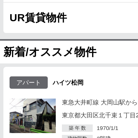
UR賃貸物件
新着/オススメ物件
アパート
ハイツ松岡
東急大井町線 大岡山駅から
東京都大田区北千束１丁目23
1970/1/1
築 年 数