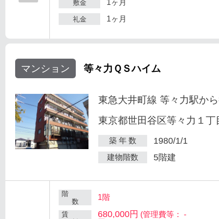
1ヶ月
敷金
1ヶ月
礼金
マンション
等々力ＱＳハイム
東急大井町線 等々力駅から
東京都世田谷区等々力１丁目
1980/1/1
築 年 数
5階建
建物階数
階
1階
数
680,000円
賃
(管理費等： -