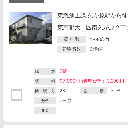
東急池上線 久が原駅から徒
東京都大田区南久が原２丁目
1990/7/1
築 年 数
2階建
建物階数
2階
階 数
97,000円
(管理費等： 3,000 円)
賃 料
2K
31㎡
間 取 り
面 積
1ヶ月
敷金
礼金