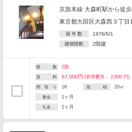
京急本線 大森町駅から徒歩
東京都大田区大森西３丁目12
1976/5/1
築 年 数
2階建
建物階数
2階
階 数
67,000円
(管理費等： 2,000 円)
賃 料
1K
20㎡
間 取 り
面 積
1ヶ月
敷金
1ヶ月
礼金