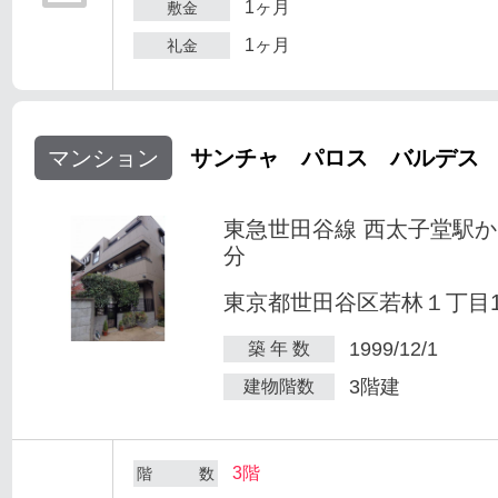
1ヶ月
敷金
1ヶ月
礼金
マンション
サンチャ パロス バルデス
東急世田谷線 西太子堂駅か
分
東京都世田谷区若林１丁目1-
1999/12/1
築 年 数
3階建
建物階数
3階
階 数