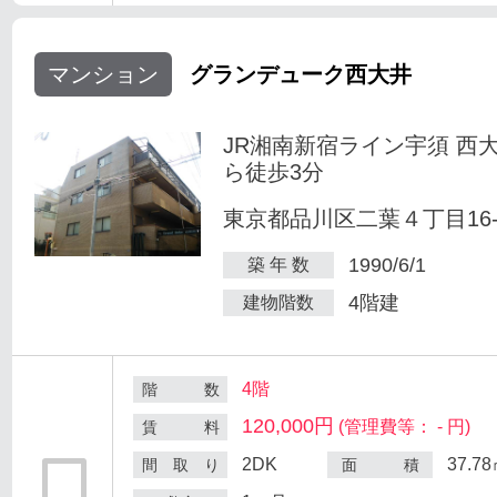
マンション
グランデューク西大井
JR湘南新宿ライン宇須 西
ら徒歩3分
東京都品川区二葉４丁目16-
1990/6/1
築 年 数
4階建
建物階数
4階
階 数
120,000円
(管理費等： - 円)
賃 料
2DK
37.7
間 取 り
面 積