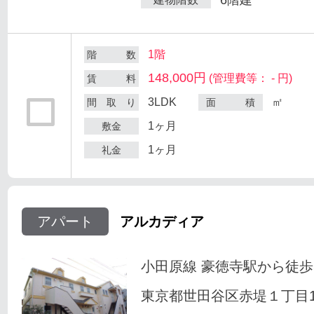
1階
階 数
148,000円
(管理費等： - 円)
賃 料
3LDK
㎡
間 取 り
面 積
1ヶ月
敷金
1ヶ月
礼金
アパート
アルカディア
小田原線 豪徳寺駅から徒歩
東京都世田谷区赤堤１丁目18