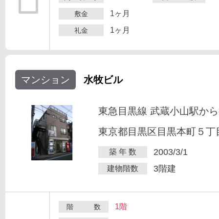
1ヶ月
敷金
1ヶ月
礼金
マンション
水牧ビル
東急目黒線 武蔵小山駅から
東京都目黒区目黒本町５丁目2
2003/3/1
築 年 数
3階建
建物階数
1階
階 数