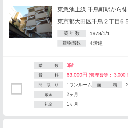
東急池上線 千鳥町駅から徒
東京都大田区千鳥２丁目6-
1978/1/1
築 年 数
4階建
建物階数
3階
階 数
63,000円
(管理費等： 3,000 
賃 料
1ワンルーム
間 取 り
面 積
2ヶ月
敷金
1ヶ月
礼金