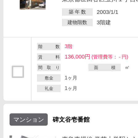
2003/1/1
築 年 数
3階建
建物階数
3階
階 数
136,000円
(管理費等： - 円)
賃 料
㎡
間 取 り
面 積
1ヶ月
敷金
1ヶ月
礼金
マンション
碑文谷壱番館