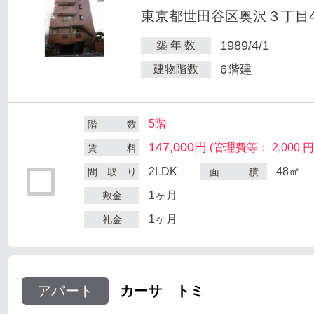
東京都世田谷区奥沢３丁目47
1989/4/1
築 年 数
6階建
建物階数
5階
階 数
147,000円
(管理費等： 2,000 円
賃 料
2LDK
48㎡
間 取 り
面 積
1ヶ月
敷金
1ヶ月
礼金
アパート
カーサ トミ