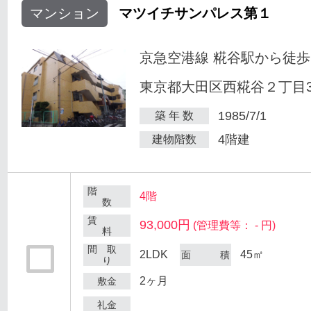
マンション
マツイチサンパレス第１
京急空港線 糀谷駅から徒歩
東京都大田区西糀谷２丁目30
1985/7/1
築 年 数
4階建
建物階数
階
4階
数
賃
93,000円
(管理費等： - 円)
料
間 取
2LDK
45㎡
面 積
り
2ヶ月
敷金
礼金