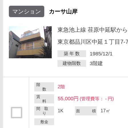
マンション
カーサ山岸
東急池上線 荏原中延駅から
東京都品川区中延１丁目7-
1985/12/1
築 年 数
3階建
建物階数
階
2階
数
賃
55,000円
(管理費等： - 円)
料
間 取
1K
17㎡
面 積
り
敷金