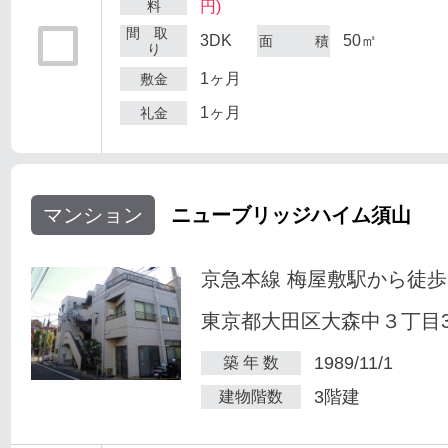
料
円)
間 取
3DK
50㎡
面 積
り
1ヶ月
敷金
1ヶ月
礼金
マンション
ニューブリッジハイム須山
京急本線 梅屋敷駅から徒歩
東京都大田区大森中３丁目34
1989/11/1
築 年 数
3階建
建物階数