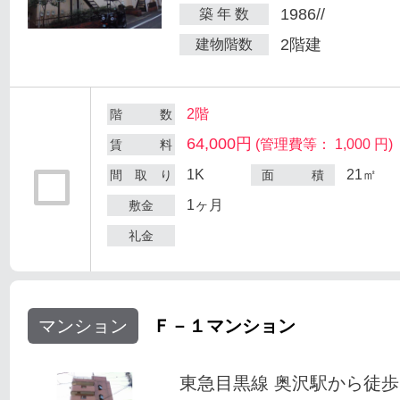
1986//
築 年 数
2階建
建物階数
2階
階 数
64,000円
(管理費等： 1,000 円)
賃 料
1K
21㎡
間 取 り
面 積
1ヶ月
敷金
礼金
マンション
Ｆ－１マンション
東急目黒線 奥沢駅から徒歩