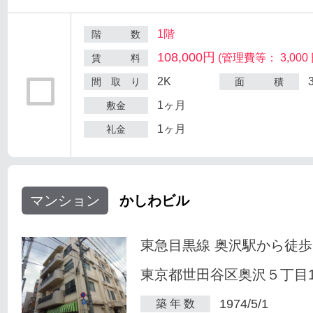
1階
階 数
108,000円
(管理費等： 3,000 
賃 料
2K
間 取 り
面 積
1ヶ月
敷金
1ヶ月
礼金
マンション
かしわビル
東急目黒線 奥沢駅から徒歩
東京都世田谷区奥沢５丁目1-
1974/5/1
築 年 数