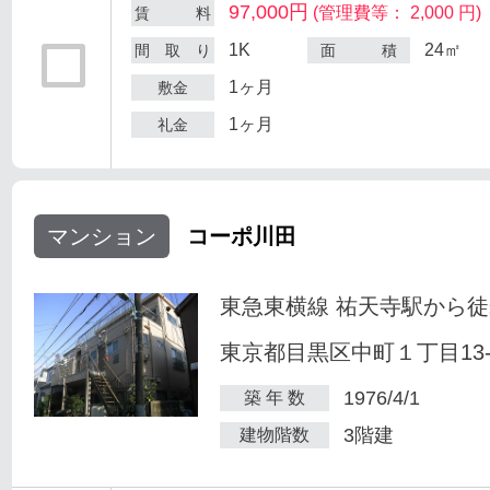
97,000円
(管理費等： 2,000 円)
賃 料
1K
24㎡
間 取 り
面 積
1ヶ月
敷金
1ヶ月
礼金
マンション
コーポ川田
東急東横線 祐天寺駅から徒
東京都目黒区中町１丁目13-
1976/4/1
築 年 数
3階建
建物階数