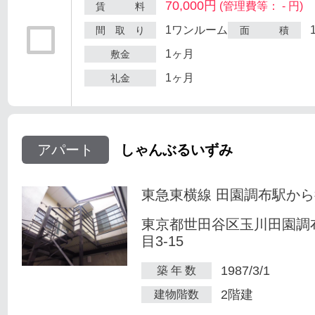
70,000円
(管理費等： - 円)
賃 料
1ワンルーム
間 取 り
面 積
1ヶ月
敷金
1ヶ月
礼金
アパート
しゃんぶるいずみ
東急東横線 田園調布駅から
東京都世田谷区玉川田園調
目3-15
1987/3/1
築 年 数
2階建
建物階数