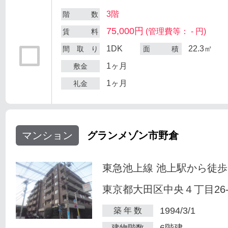
3階
階 数
75,000円
(管理費等： - 円)
賃 料
1DK
22.3㎡
間 取 り
面 積
1ヶ月
敷金
1ヶ月
礼金
マンション
グランメゾン市野倉
東急池上線 池上駅から徒歩
東京都大田区中央４丁目26-
1994/3/1
築 年 数
6階建
建物階数