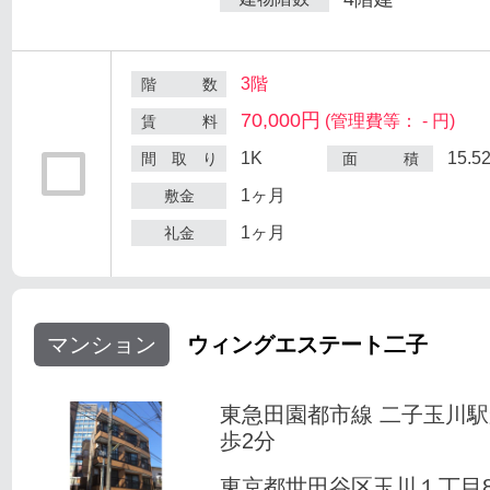
3階
階 数
70,000円
(管理費等： - 円)
賃 料
1K
15.5
間 取 り
面 積
1ヶ月
敷金
1ヶ月
礼金
マンション
ウィングエステート二子
東急田園都市線 二子玉川
歩2分
東京都世田谷区玉川１丁目8-