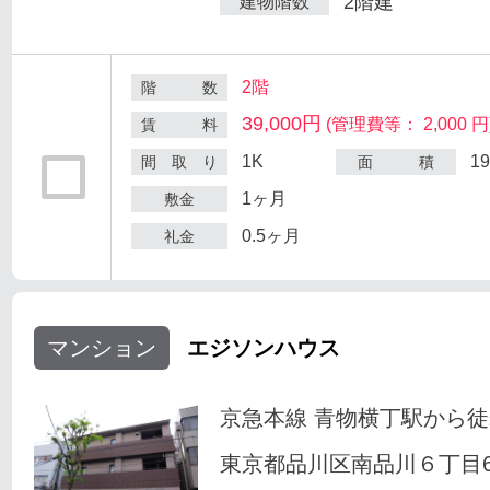
2階建
建物階数
2階
階 数
39,000円
(管理費等： 2,000 円
賃 料
1K
1
間 取 り
面 積
1ヶ月
敷金
0.5ヶ月
礼金
マンション
エジソンハウス
京急本線 青物横丁駅から徒
東京都品川区南品川６丁目6