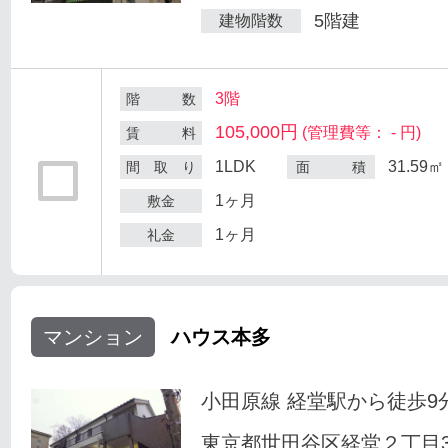
5階建
建物階数
3階
階 数
105,000円
(管理費等： - 円)
賃 料
1LDK
31.59㎡
間 取 り
面 積
1ヶ月
敷金
1ヶ月
礼金
マンション
ハウス本多
小田原線 経堂駅から徒歩9
東京都世田谷区経堂２丁目33