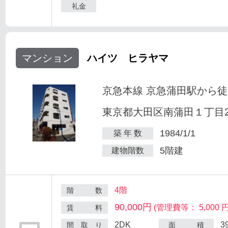
礼金
マンション
ハイツ ヒラヤマ
京急本線 京急蒲田駅から徒
東京都大田区南蒲田１丁目25
1984/1/1
築 年 数
5階建
建物階数
4階
階 数
90,000円
(管理費等： 5,000 円
賃 料
2DK
3
間 取 り
面 積