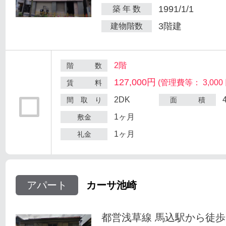
1991/1/1
築 年 数
3階建
建物階数
2階
階 数
127,000円
(管理費等： 3,000 
賃 料
2DK
間 取 り
面 積
1ヶ月
敷金
1ヶ月
礼金
アパート
カーサ池崎
都営浅草線 馬込駅から徒歩