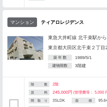
マンション
ティアロレジデンス
東急大井町線 北千束駅から
東京都大田区北千束２丁目25
1989/5/1
築 年 数
3階建
建物階数
2階
階 数
245,000円
(管理費等： 5,000 
賃 料
3SLDK
95.
間 取 り
面 積