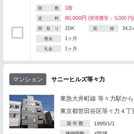
1階
階 数
80,000円
(管理費等： 5,000 円
賃 料
2DK
34.2
間 取 り
面 積
1ヶ月
敷金
1ヶ月
礼金
マンション
サニーヒルズ等々力
東急大井町線 等々力駅から
東京都世田谷区等々力４丁目
1995/1/1
築 年 数
4階建
建物階数