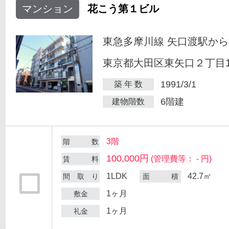
マンション
花こう第１ビル
東急多摩川線 矢口渡駅から
東京都大田区東矢口２丁目18
1991/3/1
築 年 数
6階建
建物階数
3階
階 数
100,000円
(管理費等： - 円)
賃 料
1LDK
42.7㎡
間 取 り
面 積
1ヶ月
敷金
1ヶ月
礼金