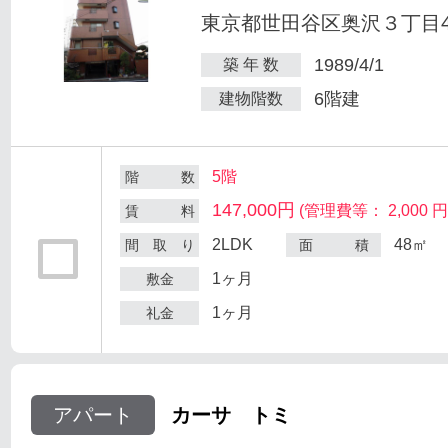
東京都世田谷区奥沢３丁目47
1989/4/1
築 年 数
6階建
建物階数
5階
階 数
147,000円
(管理費等： 2,000 円
賃 料
2LDK
48㎡
間 取 り
面 積
1ヶ月
敷金
1ヶ月
礼金
アパート
カーサ トミ