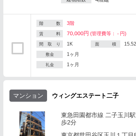
3階
階 数
70,000円
(管理費等： - 円)
賃 料
1K
15.5
間 取 り
面 積
1ヶ月
敷金
1ヶ月
礼金
マンション
ウィングエステート二子
東急田園都市線 二子玉川
歩2分
東京都世田谷区玉川１丁目8-