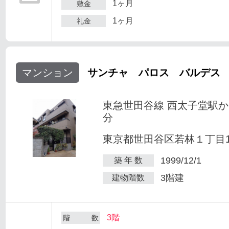
1ヶ月
敷金
1ヶ月
礼金
マンション
サンチャ パロス バルデス
東急世田谷線 西太子堂駅か
分
東京都世田谷区若林１丁目1-
1999/12/1
築 年 数
3階建
建物階数
3階
階 数