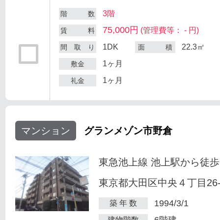
3階
階 数
75,000円
(管理費等： - 円)
賃 料
1DK
22.3㎡
間 取 り
面 積
1ヶ月
敷金
1ヶ月
礼金
マンション
グランメゾン市野倉
東急池上線 池上駅から徒歩
東京都大田区中央４丁目26-
1994/3/1
築 年 数
6階建
建物階数