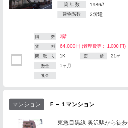
1986//
築 年 数
2階建
建物階数
2階
階 数
64,000円
(管理費等： 1,000 円)
賃 料
1K
21㎡
間 取 り
面 積
1ヶ月
敷金
礼金
マンション
Ｆ－１マンション
東急目黒線 奥沢駅から徒歩