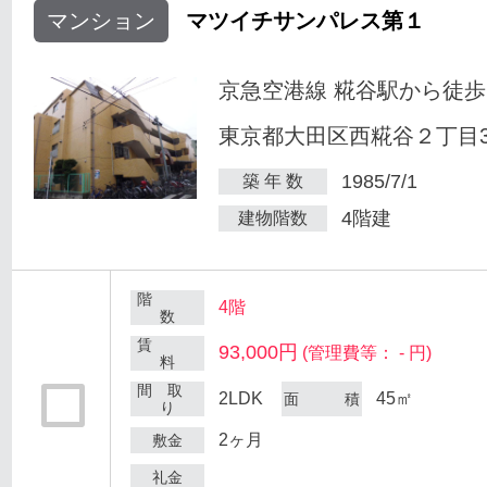
マンション
マツイチサンパレス第１
京急空港線 糀谷駅から徒歩
東京都大田区西糀谷２丁目30
1985/7/1
築 年 数
4階建
建物階数
階
4階
数
賃
93,000円
(管理費等： - 円)
料
間 取
2LDK
45㎡
面 積
り
2ヶ月
敷金
礼金