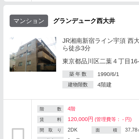
マンション
グランデューク西大井
JR湘南新宿ライン宇須 西
ら徒歩3分
東京都品川区二葉４丁目16-
1990/6/1
築 年 数
4階建
建物階数
4階
階 数
120,000円
(管理費等： - 円)
賃 料
2DK
37.7
間 取 り
面 積