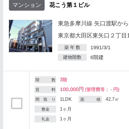
マンション
花こう第１ビル
東急多摩川線 矢口渡駅から
東京都大田区東矢口２丁目18
1991/3/1
築 年 数
6階建
建物階数
3階
階 数
100,000円
(管理費等： - 円)
賃 料
1LDK
42.7㎡
間 取 り
面 積
1ヶ月
敷金
1ヶ月
礼金