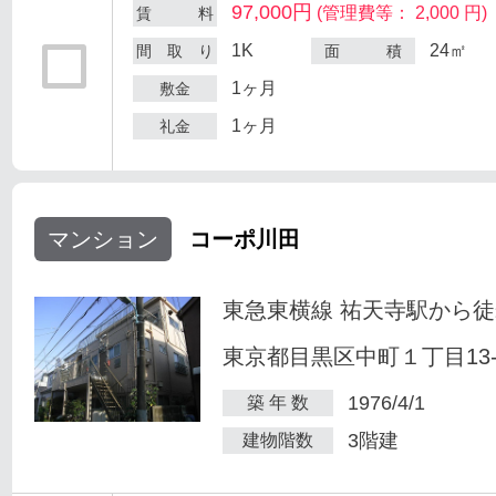
97,000円
(管理費等： 2,000 円)
賃 料
1K
24㎡
間 取 り
面 積
1ヶ月
敷金
1ヶ月
礼金
マンション
コーポ川田
東急東横線 祐天寺駅から徒
東京都目黒区中町１丁目13-
1976/4/1
築 年 数
3階建
建物階数