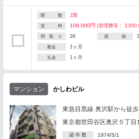
1階
階 数
108,000円
(管理費等： 3,000 
賃 料
2K
間 取 り
面 積
1ヶ月
敷金
1ヶ月
礼金
マンション
かしわビル
東急目黒線 奥沢駅から徒歩
東京都世田谷区奥沢５丁目1-
1974/5/1
築 年 数