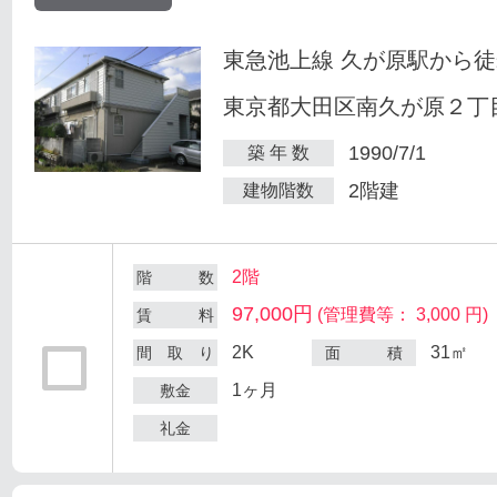
東急池上線 久が原駅から徒
東京都大田区南久が原２丁目
1990/7/1
築 年 数
2階建
建物階数
2階
階 数
97,000円
(管理費等： 3,000 円)
賃 料
2K
31㎡
間 取 り
面 積
1ヶ月
敷金
礼金