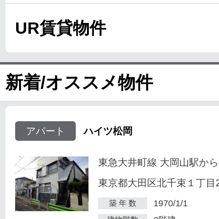
UR賃貸物件
新着/オススメ物件
アパート
ハイツ松岡
東急大井町線 大岡山駅から
東京都大田区北千束１丁目23
1970/1/1
築 年 数