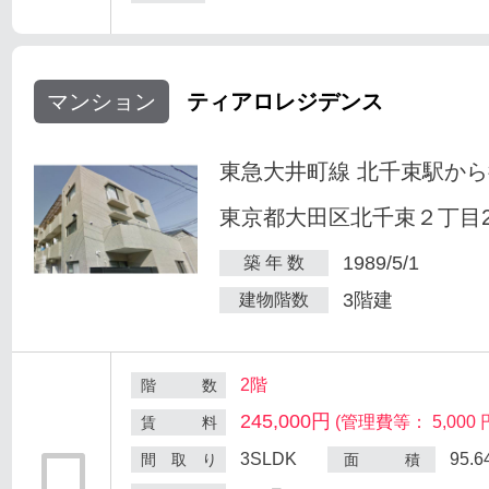
マンション
ティアロレジデンス
東急大井町線 北千束駅から
東京都大田区北千束２丁目25
1989/5/1
築 年 数
3階建
建物階数
2階
階 数
245,000円
(管理費等： 5,000 
賃 料
3SLDK
95.
間 取 り
面 積