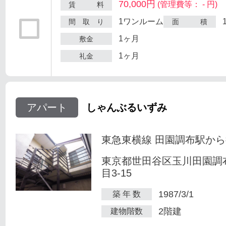
70,000円
(管理費等： - 円)
賃 料
1ワンルーム
間 取 り
面 積
1ヶ月
敷金
1ヶ月
礼金
アパート
しゃんぶるいずみ
東急東横線 田園調布駅から
東京都世田谷区玉川田園調
目3-15
1987/3/1
築 年 数
2階建
建物階数