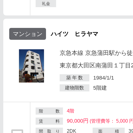
礼金
マンション
ハイツ ヒラヤマ
京急本線 京急蒲田駅から徒
東京都大田区南蒲田１丁目25
1984/1/1
築 年 数
5階建
建物階数
4階
階 数
90,000円
(管理費等： 5,000 円
賃 料
2DK
3
間 取 り
面 積