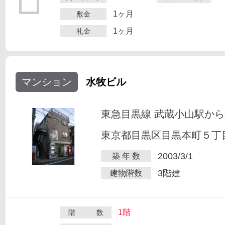
1ヶ月
敷金
1ヶ月
礼金
マンション
水牧ビル
東急目黒線 武蔵小山駅から
東京都目黒区目黒本町５丁目2
2003/3/1
築 年 数
3階建
建物階数
1階
階 数