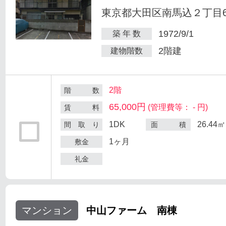
東京都大田区南馬込２丁目6
1972/9/1
築 年 数
2階建
建物階数
2階
階 数
65,000円
(管理費等： - 円)
賃 料
1DK
26.44㎡
間 取 り
面 積
1ヶ月
敷金
礼金
マンション
中山ファーム 南棟