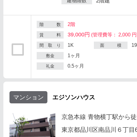
2階建
建物階数
2階
階 数
39,000円
(管理費等： 2,000 円
賃 料
1K
1
間 取 り
面 積
1ヶ月
敷金
0.5ヶ月
礼金
マンション
エジソンハウス
京急本線 青物横丁駅から徒
東京都品川区南品川６丁目6