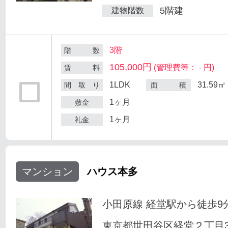
5階建
建物階数
3階
階 数
105,000円
(管理費等： - 円)
賃 料
1LDK
31.59㎡
間 取 り
面 積
1ヶ月
敷金
1ヶ月
礼金
マンション
ハウス本多
小田原線 経堂駅から徒歩9
東京都世田谷区経堂２丁目33