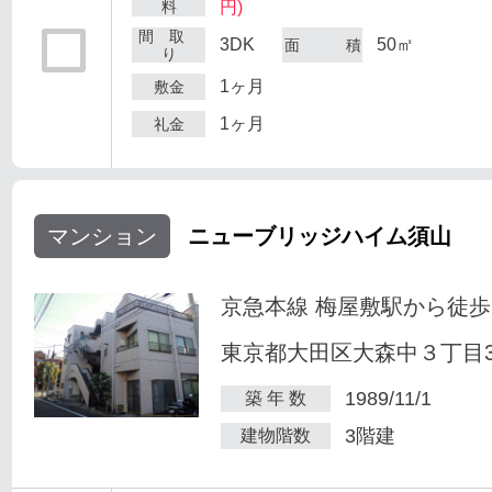
料
円)
間 取
3DK
50㎡
面 積
り
1ヶ月
敷金
1ヶ月
礼金
マンション
ニューブリッジハイム須山
京急本線 梅屋敷駅から徒歩
東京都大田区大森中３丁目34
1989/11/1
築 年 数
3階建
建物階数