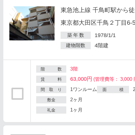
東急池上線 千鳥町駅から徒
東京都大田区千鳥２丁目6-
1978/1/1
築 年 数
4階建
建物階数
3階
階 数
63,000円
(管理費等： 3,000 
賃 料
1ワンルーム
間 取 り
面 積
2ヶ月
敷金
1ヶ月
礼金