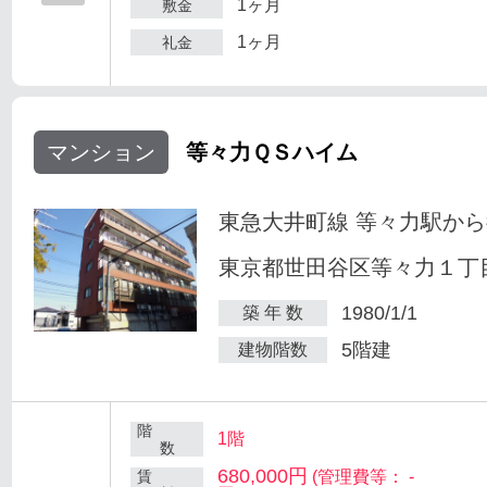
1ヶ月
敷金
1ヶ月
礼金
マンション
等々力ＱＳハイム
東急大井町線 等々力駅から
東京都世田谷区等々力１丁目
1980/1/1
築 年 数
5階建
建物階数
階
1階
数
680,000円
賃
(管理費等： -