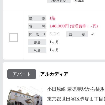
1階
階 数
148,000円
(管理費等： - 円)
賃 料
3LDK
㎡
間 取 り
面 積
1ヶ月
敷金
1ヶ月
礼金
アパート
アルカディア
小田原線 豪徳寺駅から徒歩
東京都世田谷区赤堤１丁目18