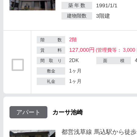
1991/1/1
築 年 数
3階建
建物階数
2階
階 数
127,000円
(管理費等： 3,000 
賃 料
2DK
間 取 り
面 積
1ヶ月
敷金
1ヶ月
礼金
アパート
カーサ池崎
都営浅草線 馬込駅から徒歩