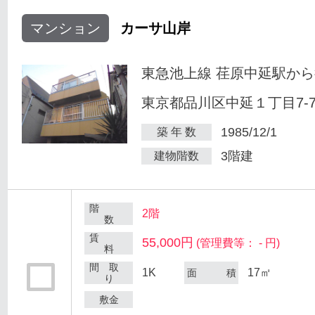
マンション
カーサ山岸
東急池上線 荏原中延駅から
東京都品川区中延１丁目7-
1985/12/1
築 年 数
3階建
建物階数
階
2階
数
賃
55,000円
(管理費等： - 円)
料
間 取
1K
17㎡
面 積
り
敷金