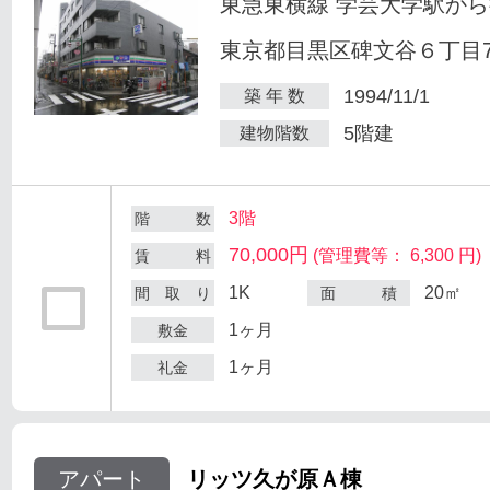
東急東横線 学芸大学駅から
東京都目黒区碑文谷６丁目7
1994/11/1
築 年 数
5階建
建物階数
3階
階 数
70,000円
(管理費等： 6,300 円)
賃 料
1K
20㎡
間 取 り
面 積
1ヶ月
敷金
1ヶ月
礼金
アパート
リッツ久が原Ａ棟