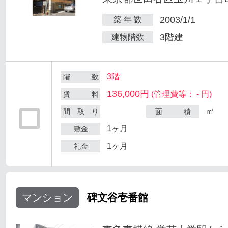
2003/1/1
築 年 数
3階建
建物階数
3階
階 数
136,000円
(管理費等： - 円)
賃 料
㎡
間 取 り
面 積
1ヶ月
敷金
1ヶ月
礼金
マンション
碑文谷壱番館