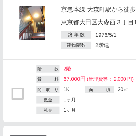
京急本線 大森町駅から徒歩
東京都大田区大森西３丁目12
1976/5/1
築 年 数
2階建
建物階数
2階
階 数
67,000円
(管理費等： 2,000 円)
賃 料
1K
20㎡
間 取 り
面 積
1ヶ月
敷金
1ヶ月
礼金