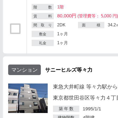
1階
階 数
80,000円
(管理費等： 5,000 円
賃 料
2DK
34.2
間 取 り
面 積
1ヶ月
敷金
1ヶ月
礼金
マンション
サニーヒルズ等々力
東急大井町線 等々力駅から
東京都世田谷区等々力４丁目
1995/1/1
築 年 数
4階建
建物階数