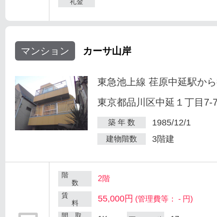
礼金
マンション
カーサ山岸
東急池上線 荏原中延駅から
東京都品川区中延１丁目7-
1985/12/1
築 年 数
3階建
建物階数
階
2階
数
賃
55,000円
(管理費等： - 円)
料
間 取