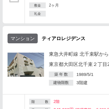
2ヶ月
敷金
礼金
マンション
ティアロレジデンス
東急大井町線 北千束駅から
東京都大田区北千束２丁目25
1989/5/1
築 年 数
3階建
建物階数
2階
階 数