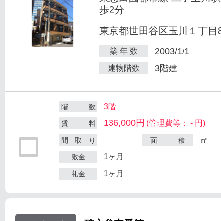
歩2分
東京都世田谷区玉川１丁目8-
2003/1/1
築 年 数
3階建
建物階数
3階
階 数
136,000円
(管理費等： - 円)
賃 料
㎡
間 取 り
面 積
1ヶ月
敷金
1ヶ月
礼金