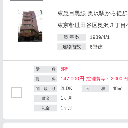
東急目黒線 奥沢駅から徒歩
東京都世田谷区奥沢３丁目47
1989/4/1
築 年 数
6階建
建物階数
5階
階 数
147,000円
(管理費等： 2,000 円
賃 料
2LDK
48㎡
間 取 り
面 積
1ヶ月
敷金
1ヶ月
礼金