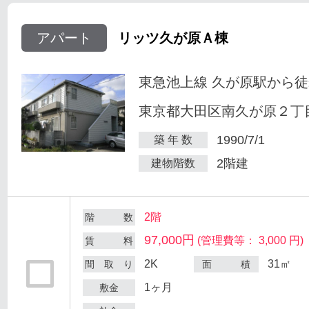
アパート
リッツ久が原Ａ棟
東急池上線 久が原駅から徒
東京都大田区南久が原２丁目
1990/7/1
築 年 数
2階建
建物階数
2階
階 数
97,000円
(管理費等： 3,000 円)
賃 料
2K
31㎡
間 取 り
面 積
1ヶ月
敷金