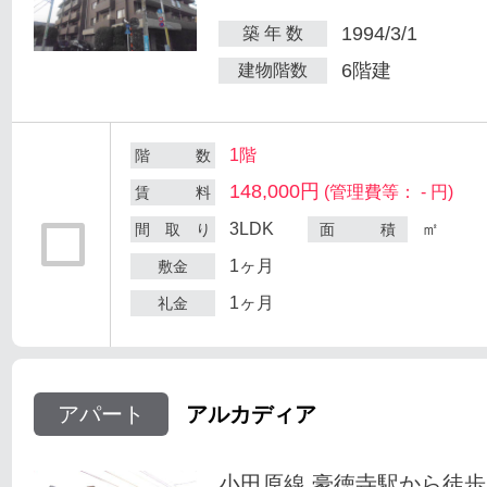
1994/3/1
築 年 数
6階建
建物階数
1階
階 数
148,000円
(管理費等： - 円)
賃 料
3LDK
㎡
間 取 り
面 積
1ヶ月
敷金
1ヶ月
礼金
アパート
アルカディア
小田原線 豪徳寺駅から徒歩