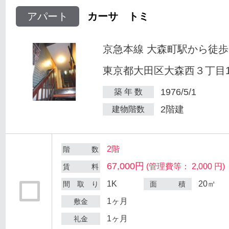
アパート
カーサ トミ
京急本線 大森町駅から徒歩
東京都大田区大森西３丁目12
1976/5/1
築 年 数
2階建
建物階数
2階
階 数
67,000円
(管理費等： 2,000 円)
賃 料
1K
20㎡
間 取 り
面 積
1ヶ月
敷金
1ヶ月
礼金