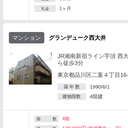
1ヶ月
礼金
マンション
グランデューク西大井
JR湘南新宿ライン宇須 西
ら徒歩3分
東京都品川区二葉４丁目16-
1990/6/1
築 年 数
4階建
建物階数
4階
階 数