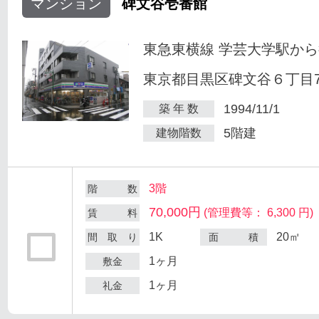
マンション
碑文谷壱番館
東急東横線 学芸大学駅から
東京都目黒区碑文谷６丁目7
1994/11/1
築 年 数
5階建
建物階数
3階
階 数
70,000円
(管理費等： 6,300 円)
賃 料
1K
20㎡
間 取 り
面 積
1ヶ月
敷金
1ヶ月
礼金