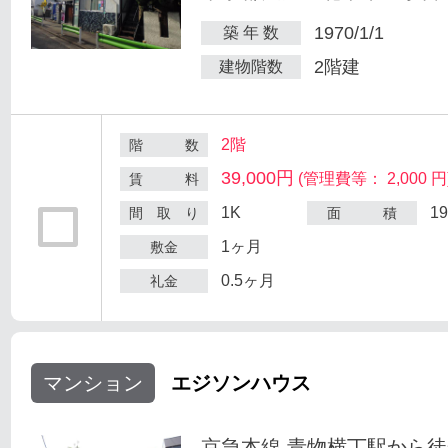
1970/1/1
築 年 数
2階建
建物階数
2階
階 数
39,000円
(管理費等： 2,000 円
賃 料
1K
1
間 取 り
面 積
1ヶ月
敷金
0.5ヶ月
礼金
マンション
エジソンハウス
京急本線 青物横丁駅から徒