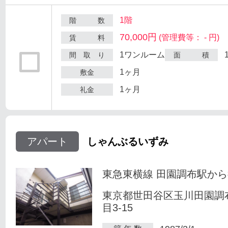
1階
階 数
70,000円
(管理費等： - 円)
賃 料
1ワンルーム
間 取 り
面 積
1ヶ月
敷金
1ヶ月
礼金
アパート
しゃんぶるいずみ
東急東横線 田園調布駅から
東京都世田谷区玉川田園調
目3-15