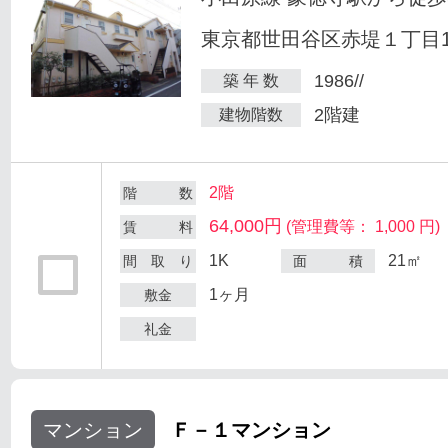
東京都世田谷区赤堤１丁目18
1986//
築 年 数
2階建
建物階数
2階
階 数
64,000円
(管理費等： 1,000 円)
賃 料
1K
21㎡
間 取 り
面 積
1ヶ月
敷金
礼金
マンション
Ｆ－１マンション