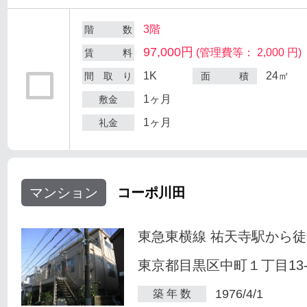
3階
階 数
97,000円
(管理費等： 2,000 円)
賃 料
1K
24㎡
間 取 り
面 積
1ヶ月
敷金
1ヶ月
礼金
マンション
コーポ川田
東急東横線 祐天寺駅から徒
東京都目黒区中町１丁目13-
1976/4/1
築 年 数