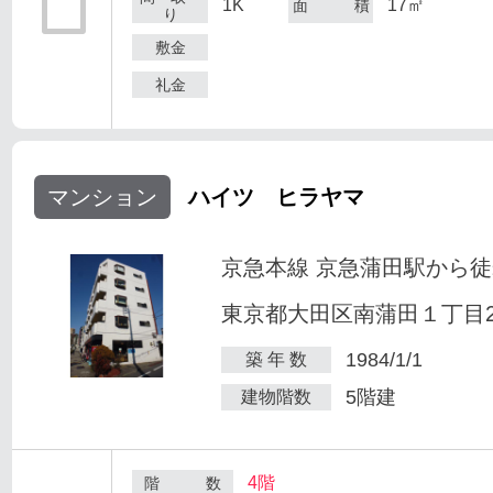
1K
17㎡
面 積
り
敷金
礼金
マンション
ハイツ ヒラヤマ
京急本線 京急蒲田駅から徒
東京都大田区南蒲田１丁目25
1984/1/1
築 年 数
5階建
建物階数
4階
階 数