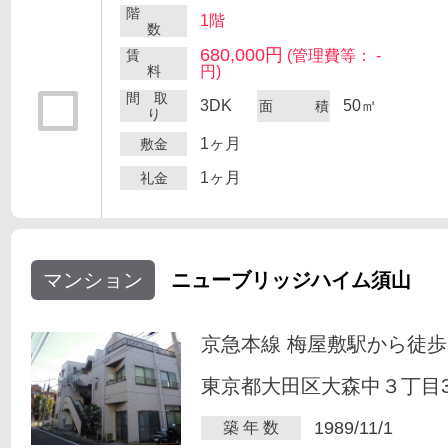
階
1階
数
680,000円
賃
(管理費等： -
料
円)
間 取
3DK
50㎡
面 積
り
1ヶ月
敷金
1ヶ月
礼金
マンション
ニューブリッジハイム須山
京急本線 梅屋敷駅から徒歩
東京都大田区大森中３丁目34
1989/11/1
築 年 数