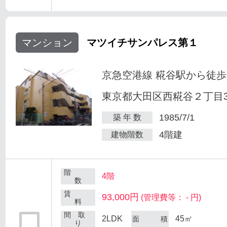
マンション
マツイチサンパレス第１
京急空港線 糀谷駅から徒歩
東京都大田区西糀谷２丁目30
1985/7/1
築 年 数
4階建
建物階数
階
4階
数
賃
93,000円
(管理費等： - 円)
料
間 取
2LDK
45㎡
面 積
り