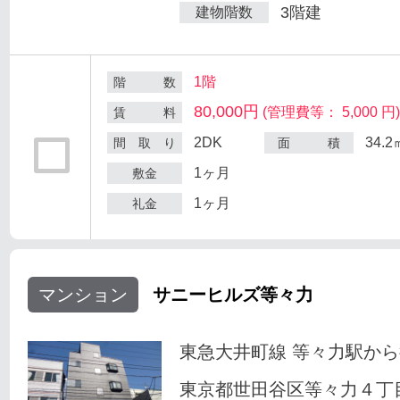
3階建
建物階数
1階
階 数
80,000円
(管理費等： 5,000 円
賃 料
2DK
34.2
間 取 り
面 積
1ヶ月
敷金
1ヶ月
礼金
マンション
サニーヒルズ等々力
東急大井町線 等々力駅から
東京都世田谷区等々力４丁目