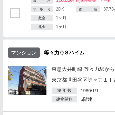
120,000円
(管理費等： - 円)
賃 料
2DK
37.7
間 取 り
面 積
1ヶ月
敷金
1ヶ月
礼金
マンション
等々力ＱＳハイム
東急大井町線 等々力駅から
東京都世田谷区等々力１丁目
1980/1/1
築 年 数
5階建
建物階数