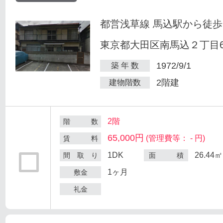
都営浅草線 馬込駅から徒歩
東京都大田区南馬込２丁目6
1972/9/1
築 年 数
2階建
建物階数
2階
階 数
65,000円
(管理費等： - 円)
賃 料
1DK
26.44㎡
間 取 り
面 積
1ヶ月
敷金
礼金