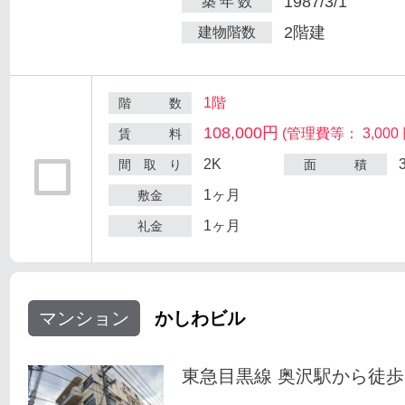
1987/3/1
築 年 数
2階建
建物階数
1階
階 数
108,000円
(管理費等： 3,000 
賃 料
2K
間 取 り
面 積
1ヶ月
敷金
1ヶ月
礼金
マンション
かしわビル
東急目黒線 奥沢駅から徒歩