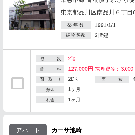
東京都品川区南品川６丁目6
1991/1/1
築 年 数
3階建
建物階数
2階
階 数
127,000円
(管理費等： 3,000 
賃 料
2DK
間 取 り
面 積
1ヶ月
敷金
1ヶ月
礼金
アパート
カーサ池崎