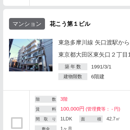
マンション
花こう第１ビル
東急多摩川線 矢口渡駅から
東京都大田区東矢口２丁目18
1991/3/1
築 年 数
6階建
建物階数
3階
階 数
100,000円
(管理費等： - 円)
賃 料
1LDK
42.7㎡
間 取 り
面 積
1ヶ月
敷金