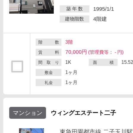
1995/1/1
築 年 数
4階建
建物階数
3階
階 数
70,000円
(管理費等： - 円)
賃 料
1K
15.5
間 取 り
面 積
1ヶ月
敷金
1ヶ月
礼金
マンション
ウィングエステート二子
東急田園都市線 二子玉川