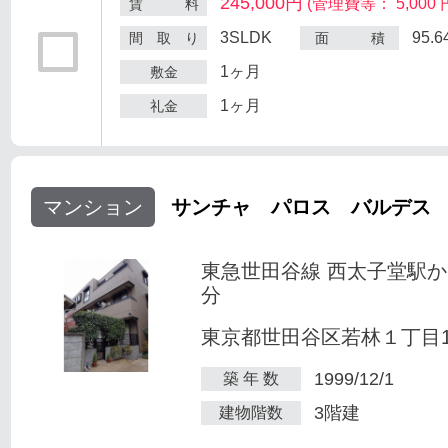
245,000円
(管理費等： 5,000 
賃 料
3SLDK
95.
間 取 り
面 積
1ヶ月
敷金
1ヶ月
礼金
マンション
サンチャ パロス バルデス
東急世田谷線 西太子堂駅か
分
東京都世田谷区若林１丁目1-
1999/12/1
築 年 数
3階建
建物階数