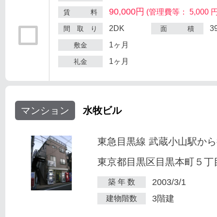
90,000円
(管理費等： 5,000 円
賃 料
2DK
3
間 取 り
面 積
1ヶ月
敷金
1ヶ月
礼金
マンション
水牧ビル
東急目黒線 武蔵小山駅から
東京都目黒区目黒本町５丁目2
2003/3/1
築 年 数
3階建
建物階数