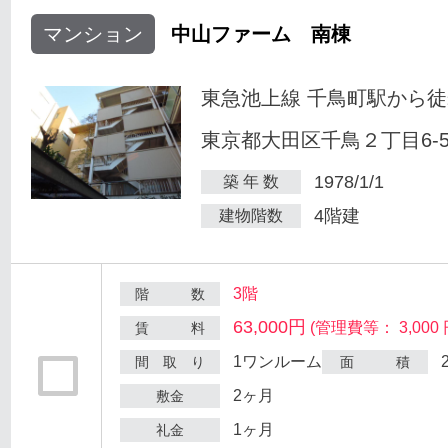
マンション
中山ファーム 南棟
東急池上線 千鳥町駅から徒
東京都大田区千鳥２丁目6-
1978/1/1
築 年 数
4階建
建物階数
3階
階 数
63,000円
(管理費等： 3,000 
賃 料
1ワンルーム
間 取 り
面 積
2ヶ月
敷金
1ヶ月
礼金