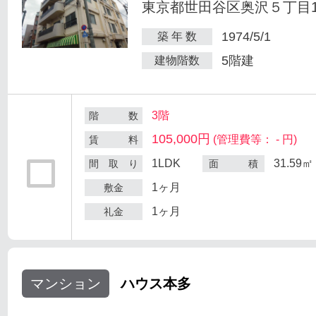
東京都世田谷区奥沢５丁目1-
1974/5/1
築 年 数
5階建
建物階数
3階
階 数
105,000円
(管理費等： - 円)
賃 料
1LDK
31.59㎡
間 取 り
面 積
1ヶ月
敷金
1ヶ月
礼金
マンション
ハウス本多