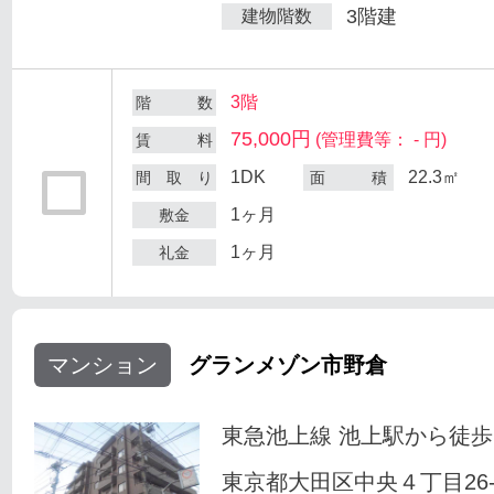
3階建
建物階数
3階
階 数
75,000円
(管理費等： - 円)
賃 料
1DK
22.3㎡
間 取 り
面 積
1ヶ月
敷金
1ヶ月
礼金
マンション
グランメゾン市野倉
東急池上線 池上駅から徒歩
東京都大田区中央４丁目26-