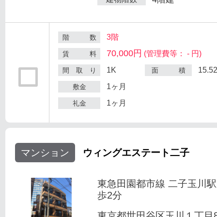
3階
階 数
70,000円
(管理費等： - 円)
賃 料
1K
15.5
間 取 り
面 積
1ヶ月
敷金
1ヶ月
礼金
マンション
ウィングエステート二子
東急田園都市線 二子玉川
歩2分
東京都世田谷区玉川１丁目8-