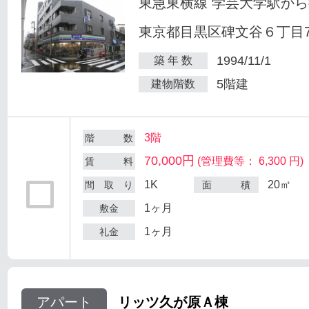
東急東横線 学芸大学駅から
東京都目黒区碑文谷６丁目7
1994/11/1
築 年 数
5階建
建物階数
3階
階 数
70,000円
(管理費等： 6,300 円)
賃 料
1K
20㎡
間 取 り
面 積
1ヶ月
敷金
1ヶ月
礼金
アパート
リッツ久が原Ａ棟