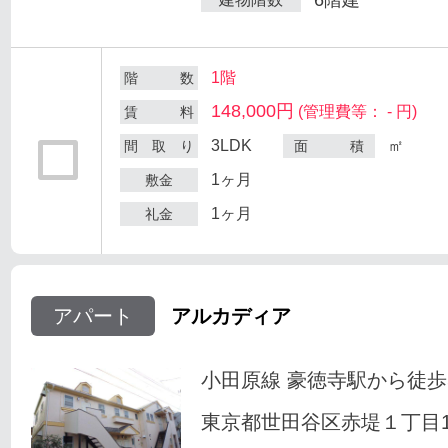
1階
階 数
148,000円
(管理費等： - 円)
賃 料
3LDK
㎡
間 取 り
面 積
1ヶ月
敷金
1ヶ月
礼金
アパート
アルカディア
小田原線 豪徳寺駅から徒歩
東京都世田谷区赤堤１丁目18