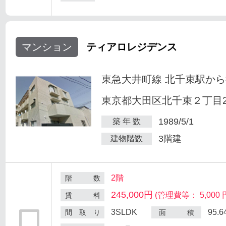
マンション
ティアロレジデンス
東急大井町線 北千束駅から
東京都大田区北千束２丁目25
1989/5/1
築 年 数
3階建
建物階数
2階
階 数
245,000円
(管理費等： 5,000 
賃 料
3SLDK
95.
間 取 り
面 積