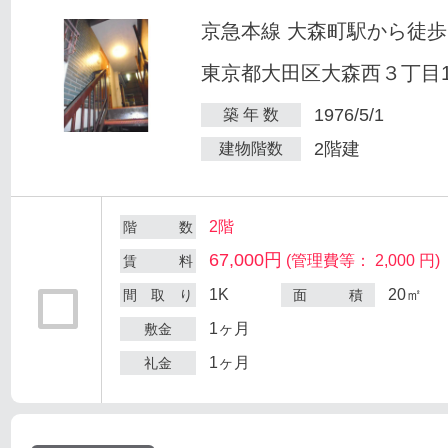
京急本線 大森町駅から徒歩
東京都大田区大森西３丁目12
1976/5/1
築 年 数
2階建
建物階数
2階
階 数
67,000円
(管理費等： 2,000 円)
賃 料
1K
20㎡
間 取 り
面 積
1ヶ月
敷金
1ヶ月
礼金