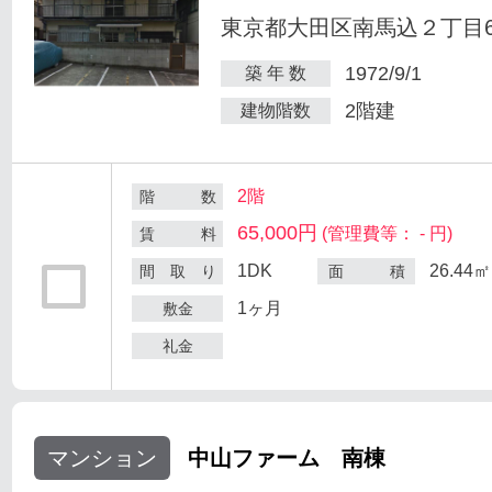
東京都大田区南馬込２丁目6
1972/9/1
築 年 数
2階建
建物階数
2階
階 数
65,000円
(管理費等： - 円)
賃 料
1DK
26.44㎡
間 取 り
面 積
1ヶ月
敷金
礼金
マンション
中山ファーム 南棟