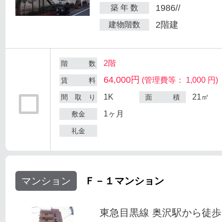
1986//
築 年 数
2階建
建物階数
2階
階 数
64,000円
(管理費等： 1,000 円)
賃 料
1K
21㎡
間 取 り
面 積
1ヶ月
敷金
礼金
マンション
Ｆ－１マンション
東急目黒線 奥沢駅から徒歩