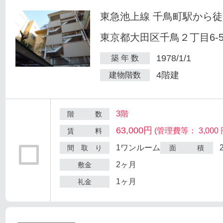
東急池上線 千鳥町駅から徒
東京都大田区千鳥２丁目6-
1978/1/1
築 年 数
4階建
建物階数
3階
階 数
63,000円
(管理費等： 3,000 
賃 料
1ワンルーム
間 取 り
面 積
2ヶ月
敷金
1ヶ月
礼金