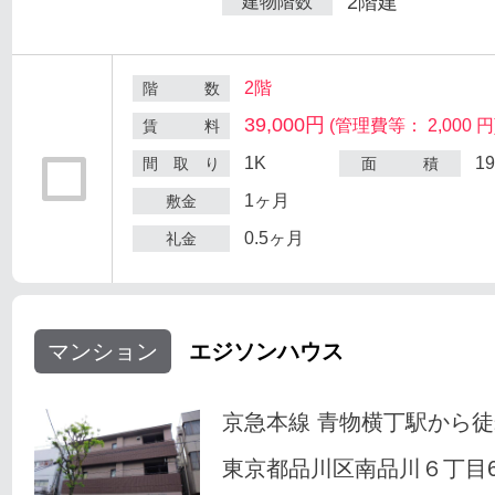
2階建
建物階数
2階
階 数
39,000円
(管理費等： 2,000 円
賃 料
1K
1
間 取 り
面 積
1ヶ月
敷金
0.5ヶ月
礼金
マンション
エジソンハウス
京急本線 青物横丁駅から徒
東京都品川区南品川６丁目6