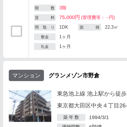
3階
階 数
75,000円
(管理費等： - 円)
賃 料
1DK
22.3㎡
間 取 り
面 積
1ヶ月
敷金
1ヶ月
礼金
マンション
グランメゾン市野倉
東急池上線 池上駅から徒歩
東京都大田区中央４丁目26-
1994/3/1
築 年 数
6階建
建物階数