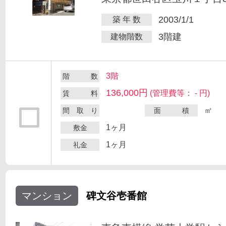
2003/1/1
築 年 数
3階建
建物階数
3階
階 数
136,000円
(管理費等： - 円)
賃 料
㎡
間 取 り
面 積
1ヶ月
敷金
1ヶ月
礼金
マンション
碑文谷壱番館