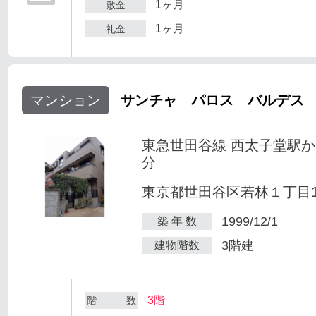
1ヶ月
敷金
1ヶ月
礼金
マンション
サンチャ パロス バルデス
東急世田谷線 西太子堂駅か
分
東京都世田谷区若林１丁目1-
1999/12/1
築 年 数
3階建
建物階数
3階
階 数