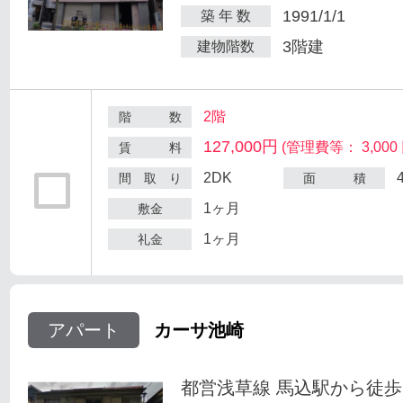
1991/1/1
築 年 数
3階建
建物階数
2階
階 数
127,000円
(管理費等： 3,000 
賃 料
2DK
間 取 り
面 積
1ヶ月
敷金
1ヶ月
礼金
アパート
カーサ池崎
都営浅草線 馬込駅から徒歩