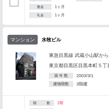
1ヶ月
敷金
1ヶ月
礼金
マンション
水牧ビル
東急目黒線 武蔵小山駅から
東京都目黒区目黒本町５丁目2
2003/3/1
築 年 数
3階建
建物階数
1階
階 数