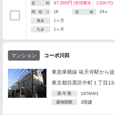
97,000円
(管理費等： 2,000 円)
賃 料
1K
24㎡
間 取 り
面 積
1ヶ月
敷金
1ヶ月
礼金
マンション
コーポ川田
東急東横線 祐天寺駅から徒
東京都目黒区中町１丁目13-
1976/4/1
築 年 数
3階建
建物階数