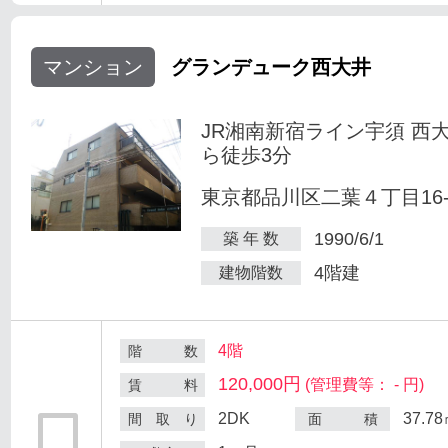
マンション
グランデューク西大井
JR湘南新宿ライン宇須 西
ら徒歩3分
東京都品川区二葉４丁目16-
1990/6/1
築 年 数
4階建
建物階数
4階
階 数
120,000円
(管理費等： - 円)
賃 料
2DK
37.7
間 取 り
面 積