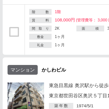
1階
階 数
108,000円
(管理費等： 3,000 
賃 料
2K
間 取 り
面 積
1ヶ月
敷金
1ヶ月
礼金
マンション
かしわビル
東急目黒線 奥沢駅から徒歩
東京都世田谷区奥沢５丁目1-
1974/5/1
築 年 数