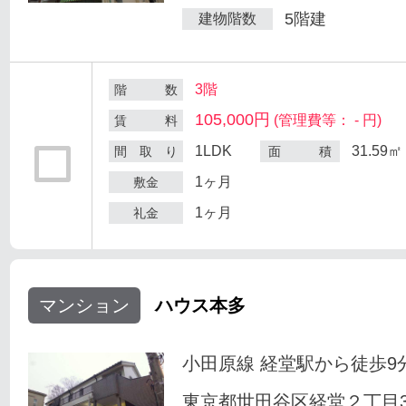
5階建
建物階数
3階
階 数
105,000円
(管理費等： - 円)
賃 料
1LDK
31.59㎡
間 取 り
面 積
1ヶ月
敷金
1ヶ月
礼金
マンション
ハウス本多
小田原線 経堂駅から徒歩9
東京都世田谷区経堂２丁目33