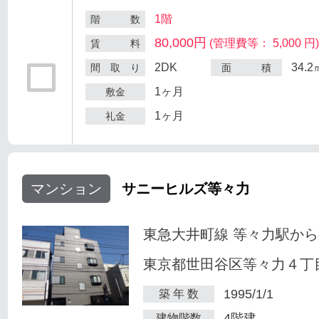
1階
階 数
80,000円
(管理費等： 5,000 円
賃 料
2DK
34.2
間 取 り
面 積
1ヶ月
敷金
1ヶ月
礼金
マンション
サニーヒルズ等々力
東急大井町線 等々力駅から
東京都世田谷区等々力４丁目
1995/1/1
築 年 数
4階建
建物階数