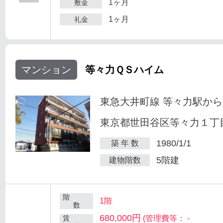
1ヶ月
敷金
1ヶ月
礼金
マンション
等々力ＱＳハイム
東急大井町線 等々力駅から
東京都世田谷区等々力１丁目
1980/1/1
築 年 数
5階建
建物階数
階
1階
数
680,000円
賃
(管理費等： -