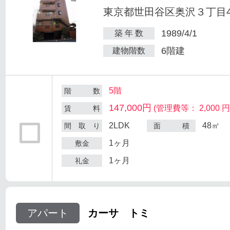
東京都世田谷区奥沢３丁目47
1989/4/1
築 年 数
6階建
建物階数
5階
階 数
147,000円
(管理費等： 2,000 円
賃 料
2LDK
48㎡
間 取 り
面 積
1ヶ月
敷金
1ヶ月
礼金
アパート
カーサ トミ