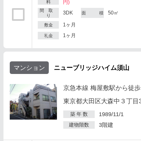
料
円)
間 取
3DK
50㎡
面 積
り
1ヶ月
敷金
1ヶ月
礼金
マンション
ニューブリッジハイム須山
京急本線 梅屋敷駅から徒歩
東京都大田区大森中３丁目34
1989/11/1
築 年 数
3階建
建物階数