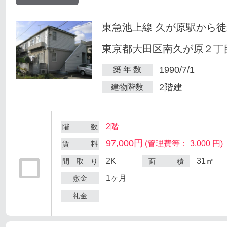
東急池上線 久が原駅から徒
東京都大田区南久が原２丁目
1990/7/1
築 年 数
2階建
建物階数
2階
階 数
97,000円
(管理費等： 3,000 円)
賃 料
2K
31㎡
間 取 り
面 積
1ヶ月
敷金
礼金