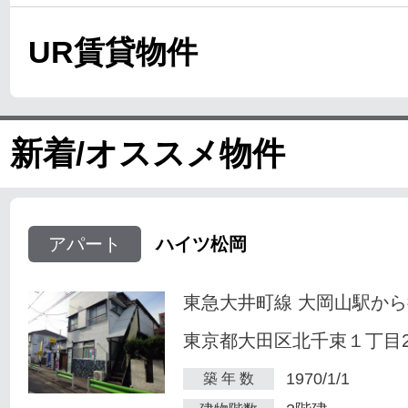
UR賃貸物件
新着/オススメ物件
アパート
ハイツ松岡
東急大井町線 大岡山駅から
東京都大田区北千束１丁目23
1970/1/1
築 年 数