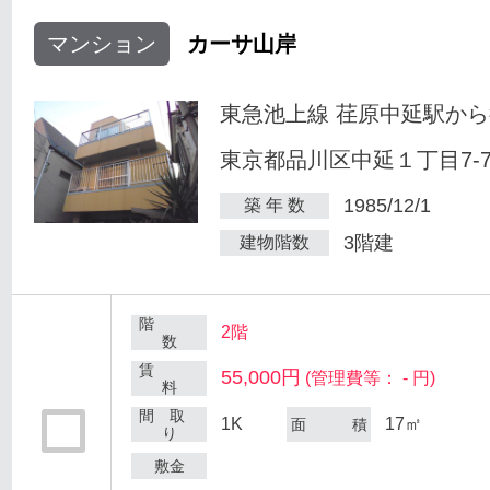
マンション
カーサ山岸
東急池上線 荏原中延駅から
東京都品川区中延１丁目7-
1985/12/1
築 年 数
3階建
建物階数
階
2階
数
賃
55,000円
(管理費等： - 円)
料
間 取
1K
17㎡
面 積
り
敷金