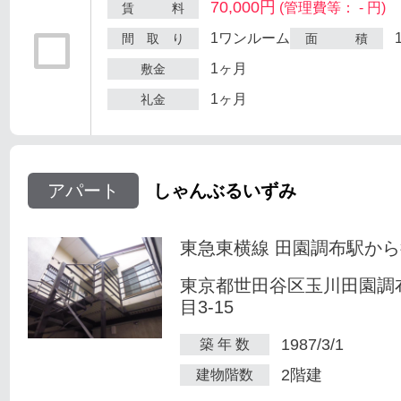
70,000円
(管理費等： - 円)
賃 料
1ワンルーム
間 取 り
面 積
1ヶ月
敷金
1ヶ月
礼金
アパート
しゃんぶるいずみ
東急東横線 田園調布駅から
東京都世田谷区玉川田園調
目3-15
1987/3/1
築 年 数
2階建
建物階数