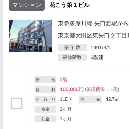
マンション
花こう第１ビル
東急多摩川線 矢口渡駅から
東京都大田区東矢口２丁目18
1991/3/1
築 年 数
6階建
建物階数
3階
階 数
100,000円
(管理費等： - 円)
賃 料
1LDK
42.7㎡
間 取 り
面 積
1ヶ月
敷金
1ヶ月
礼金