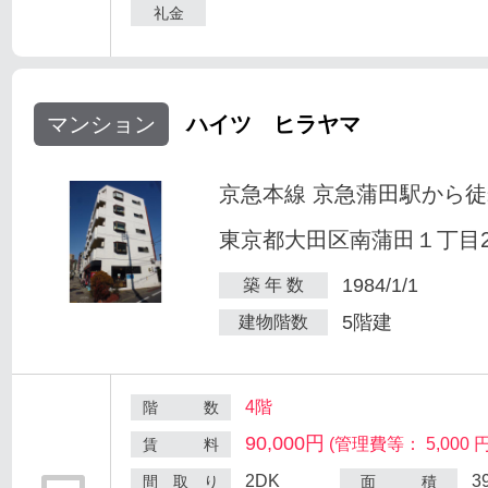
礼金
マンション
ハイツ ヒラヤマ
京急本線 京急蒲田駅から徒
東京都大田区南蒲田１丁目25
1984/1/1
築 年 数
5階建
建物階数
4階
階 数
90,000円
(管理費等： 5,000 円
賃 料
2DK
3
間 取 り
面 積