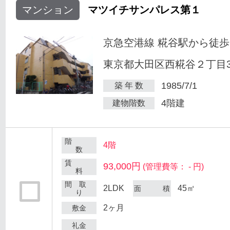
マンション
マツイチサンパレス第１
京急空港線 糀谷駅から徒歩
東京都大田区西糀谷２丁目30
1985/7/1
築 年 数
4階建
建物階数
階
4階
数
賃
93,000円
(管理費等： - 円)
料
間 取
2LDK
45㎡
面 積
り
2ヶ月
敷金
礼金