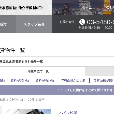
ホーム
会社
03-5480-
お問合せ先
で探す
スタッフ紹介
営業時間／9:30 ～ 20:
貸物件一覧
急目黒線,新着順を含む物件一覧
部屋単位で一覧
着順
賃料が安い順
賃料が高い順
専有面積が広い順
専有面積が狭
結果：
28件中 1件～10件 を表示
ハイツ松岡