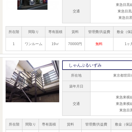
東急目黒
交通
東急目黒
東急目黒
所在階
間取り
専有面積
賃料
管理費/共益費
敷金（保
1
ワンルーム
19㎡
70000円
無料
1ヶ
しゃんぶるいずみ
所在地
東京都世田
築年月日
東急東横
交通
東急東横
東急目
所在階
間取り
専有面積
賃料
管理費/共益費
敷金（保