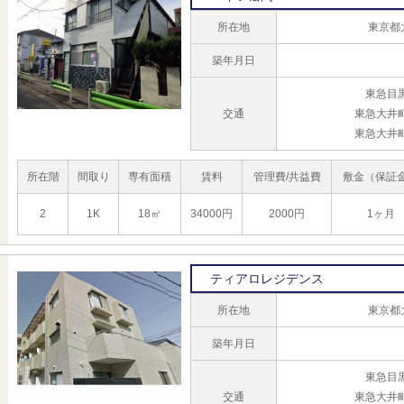
所在地
東京都
築年月日
東急目
交通
東急大井
東急大井
所在階
間取り
専有面積
賃料
管理費/共益費
敷金（保証
2
1K
18㎡
34000円
2000円
1ヶ月
ティアロレジデンス
所在地
東京都
築年月日
東急目
交通
東急大井