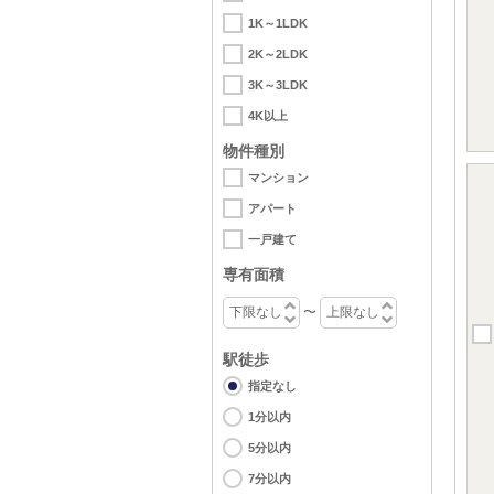
1K～1LDK
2K～2LDK
3K～3LDK
4K以上
物件種別
マンション
アパート
一戸建て
専有面積
〜
駅徒歩
指定なし
1分以内
5分以内
7分以内