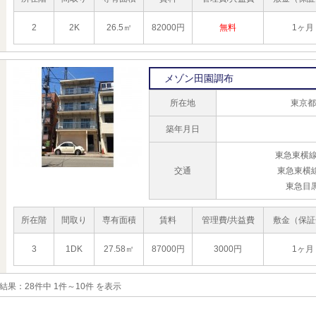
2
2K
26.5㎡
82000円
無料
1ヶ月
メゾン田園調布
所在地
東京都
築年月日
東急東横線
交通
東急東横
東急目
所在階
間取り
専有面積
賃料
管理費/共益費
敷金（保証
3
1DK
27.58㎡
87000円
3000円
1ヶ月
結果：
28件中 1件～10件 を表示