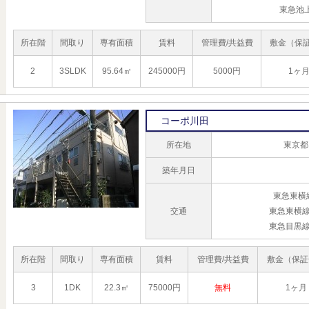
東急池
所在階
間取り
専有面積
賃料
管理費/共益費
敷金（保
2
3SLDK
95.64㎡
245000円
5000円
1ヶ
コーポ川田
所在地
東京都
築年月日
東急東横
交通
東急東横線
東急目黒線
所在階
間取り
専有面積
賃料
管理費/共益費
敷金（保証
3
1DK
22.3㎡
75000円
無料
1ヶ月