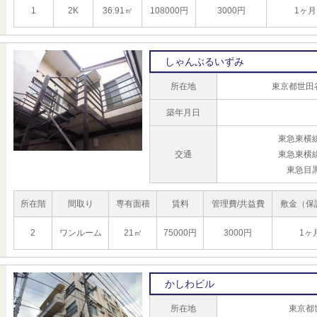
1
2K
36.91㎡
108000円
3000円
1ヶ月
しゃんぶるいずみ
所在地
東京都世田
築年月日
東急東横
交通
東急東横
東急目
所在階
間取り
専有面積
賃料
管理費/共益費
敷金（保
2
ワンルーム
21㎡
75000円
3000円
1ヶ
かしわビル
所在地
東京都