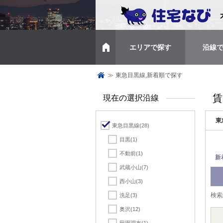
エリアで探す
沿線
トップページ
≫
東急目黒線,新着順で探す
賃
現在の選択沿線
東
東急目黒線
(28)
目黒
(1)
不動前
(1)
新
武蔵小山
(7)
西小山
(3)
検索
洗足
(3)
奥沢
(12)