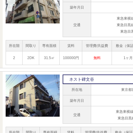
築年月日
東急東横
交通
東急目黒
東急目
所在階
間取り
専有面積
賃料
管理費/共益費
敷金（保
2
2DK
31.5㎡
100000円
無料
1ヶ月
ネスト碑文谷
所在地
東京都
築年月日
東急東横線
交通
東急目黒
所在階
間取り
専有面積
賃料
管理費/共益費
敷金（保証