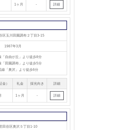
1ヶ月
-
谷区玉川田園調布２丁目3-15
1987年3月
線「自由が丘」より徒歩8分
線「田園調布」より徒歩5分
黒線「奥沢」より徒歩6分
証金）
礼金
採光向き
詳細
月
1ヶ月
-
世田谷区奥沢５丁目1-10