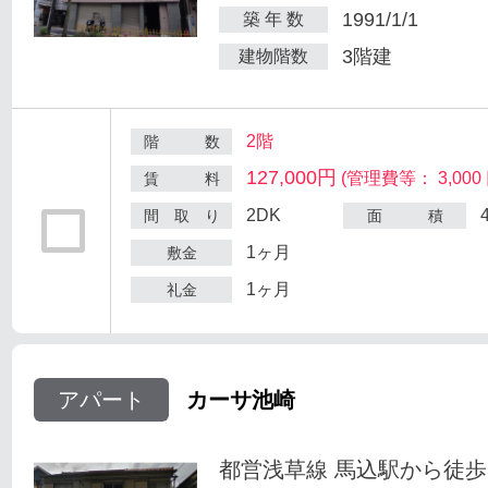
1991/1/1
築 年 数
3階建
建物階数
2階
階 数
127,000円
(管理費等： 3,000 
賃 料
2DK
間 取 り
面 積
1ヶ月
敷金
1ヶ月
礼金
アパート
カーサ池崎
都営浅草線 馬込駅から徒歩