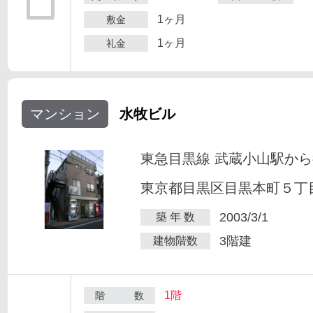
1ヶ月
敷金
1ヶ月
礼金
マンション
水牧ビル
東急目黒線 武蔵小山駅から
東京都目黒区目黒本町５丁目2
2003/3/1
築 年 数
3階建
建物階数
1階
階 数