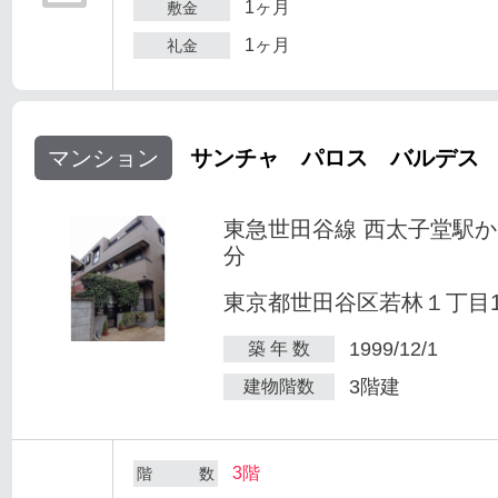
1ヶ月
敷金
1ヶ月
礼金
マンション
サンチャ パロス バルデス
東急世田谷線 西太子堂駅か
分
東京都世田谷区若林１丁目1-
1999/12/1
築 年 数
3階建
建物階数
3階
階 数