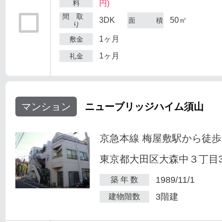
料
円)
間 取
3DK
50㎡
面 積
り
1ヶ月
敷金
1ヶ月
礼金
マンション
ニューブリッジハイム須山
京急本線 梅屋敷駅から徒歩
東京都大田区大森中３丁目34
1989/11/1
築 年 数
3階建
建物階数