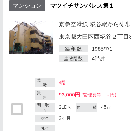
マンション
マツイチサンパレス第１
京急空港線 糀谷駅から徒歩
東京都大田区西糀谷２丁目30
1985/7/1
築 年 数
4階建
建物階数
階
4階
数
賃
93,000円
(管理費等： - 円)
料
間 取
2LDK
45㎡
面 積
り
2ヶ月
敷金
礼金