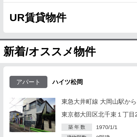
UR賃貸物件
新着/オススメ物件
アパート
ハイツ松岡
東急大井町線 大岡山駅から
東京都大田区北千束１丁目23
1970/1/1
築 年 数