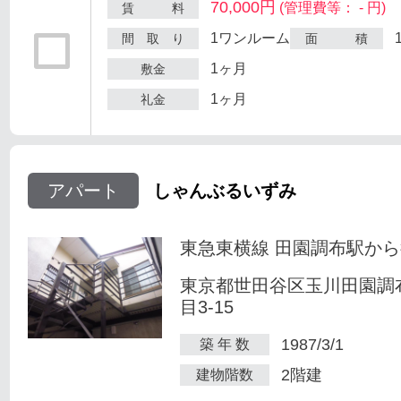
70,000円
(管理費等： - 円)
賃 料
1ワンルーム
間 取 り
面 積
1ヶ月
敷金
1ヶ月
礼金
アパート
しゃんぶるいずみ
東急東横線 田園調布駅から
東京都世田谷区玉川田園調
目3-15
1987/3/1
築 年 数
2階建
建物階数