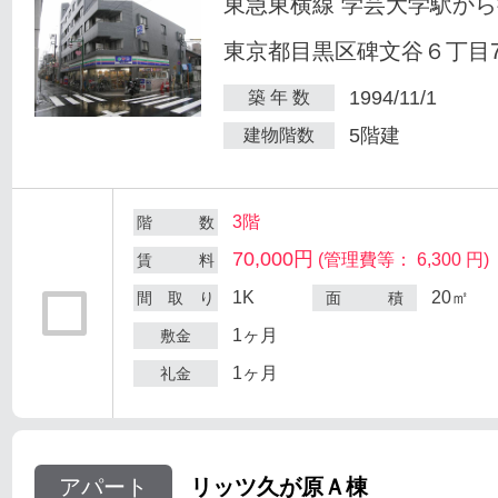
東急東横線 学芸大学駅から
東京都目黒区碑文谷６丁目7
1994/11/1
築 年 数
5階建
建物階数
3階
階 数
70,000円
(管理費等： 6,300 円)
賃 料
1K
20㎡
間 取 り
面 積
1ヶ月
敷金
1ヶ月
礼金
アパート
リッツ久が原Ａ棟