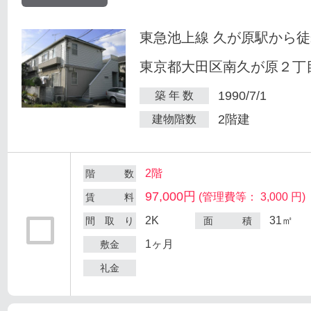
東急池上線 久が原駅から徒
東京都大田区南久が原２丁目
1990/7/1
築 年 数
2階建
建物階数
2階
階 数
97,000円
(管理費等： 3,000 円)
賃 料
2K
31㎡
間 取 り
面 積
1ヶ月
敷金
礼金