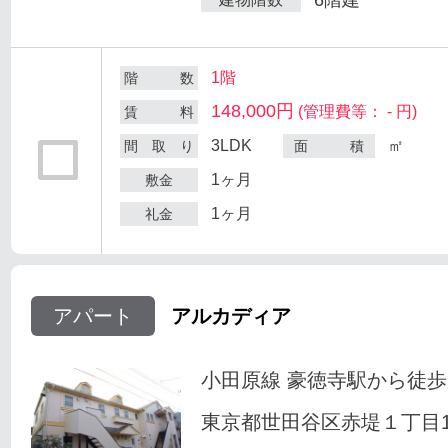
1階
階 数
148,000円
(管理費等： - 円)
賃 料
3LDK
㎡
間 取 り
面 積
1ヶ月
敷金
1ヶ月
礼金
アパート
アルカディア
小田原線 豪徳寺駅から徒歩
東京都世田谷区赤堤１丁目18