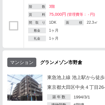
3階
階 数
75,000円
(管理費等： - 円)
賃 料
1DK
22.3㎡
間 取 り
面 積
1ヶ月
敷金
1ヶ月
礼金
マンション
グランメゾン市野倉
東急池上線 池上駅から徒歩
東京都大田区中央４丁目26-
1994/3/1
築 年 数
6階建
建物階数