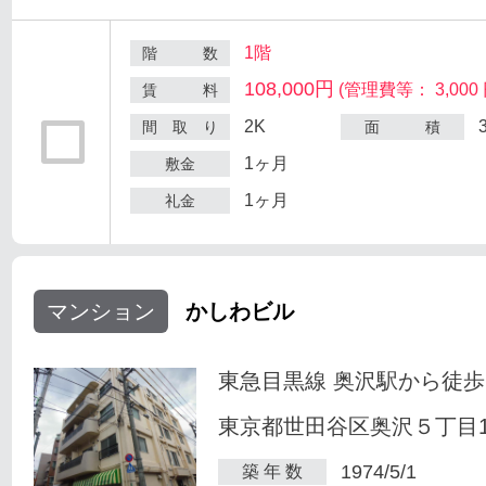
1階
階 数
108,000円
(管理費等： 3,000 
賃 料
2K
間 取 り
面 積
1ヶ月
敷金
1ヶ月
礼金
マンション
かしわビル
東急目黒線 奥沢駅から徒歩
東京都世田谷区奥沢５丁目1-
1974/5/1
築 年 数