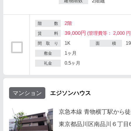
2階建
建物階数
2階
階 数
39,000円
(管理費等： 2,000 円
賃 料
1K
1
間 取 り
面 積
1ヶ月
敷金
0.5ヶ月
礼金
マンション
エジソンハウス
京急本線 青物横丁駅から徒
東京都品川区南品川６丁目6