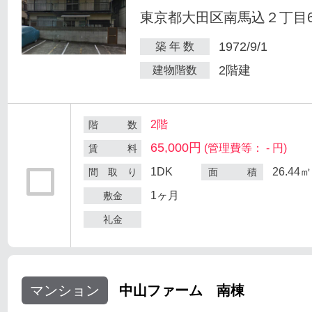
東京都大田区南馬込２丁目6
1972/9/1
築 年 数
2階建
建物階数
2階
階 数
65,000円
(管理費等： - 円)
賃 料
1DK
26.44㎡
間 取 り
面 積
1ヶ月
敷金
礼金
マンション
中山ファーム 南棟