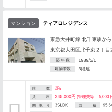
マンション
ティアロレジデンス
東急大井町線 北千束駅から
東京都大田区北千束２丁目25
1989/5/1
築 年 数
3階建
建物階数
2階
階 数
245,000円
(管理費等： 5,000 
賃 料
3SLDK
95.
間 取 り
面 積