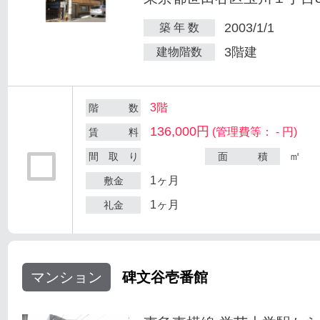
2003/1/1
築 年 数
3階建
建物階数
3階
階 数
136,000円
(管理費等： - 円)
賃 料
㎡
間 取 り
面 積
1ヶ月
敷金
1ヶ月
礼金
マンション
碑文谷壱番館