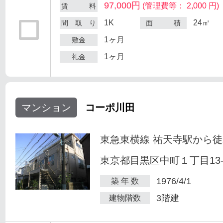
97,000円
(管理費等： 2,000 円)
賃 料
1K
24㎡
間 取 り
面 積
1ヶ月
敷金
1ヶ月
礼金
マンション
コーポ川田
東急東横線 祐天寺駅から徒
東京都目黒区中町１丁目13-
1976/4/1
築 年 数
3階建
建物階数