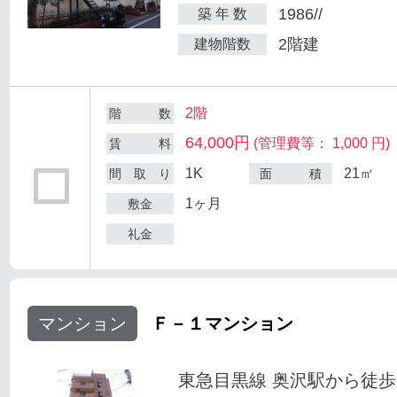
1986//
築 年 数
2階建
建物階数
2階
階 数
64,000円
(管理費等： 1,000 円)
賃 料
1K
21㎡
間 取 り
面 積
1ヶ月
敷金
礼金
マンション
Ｆ－１マンション
東急目黒線 奥沢駅から徒歩