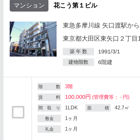
マンション
花こう第１ビル
東急多摩川線 矢口渡駅から
東京都大田区東矢口２丁目18
1991/3/1
築 年 数
6階建
建物階数
3階
階 数
100,000円
(管理費等： - 円)
賃 料
1LDK
42.7㎡
間 取 り
面 積
1ヶ月
敷金
1ヶ月
礼金