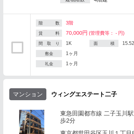
3階
階 数
70,000円
(管理費等： - 円)
賃 料
1K
15.5
間 取 り
面 積
1ヶ月
敷金
1ヶ月
礼金
マンション
ウィングエステート二子
東急田園都市線 二子玉川
歩2分
東京都世田谷区玉川１丁目8-