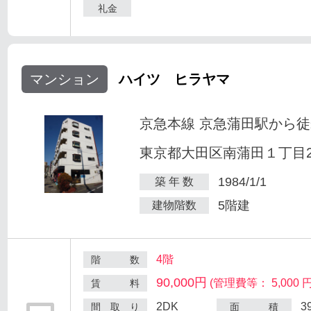
礼金
マンション
ハイツ ヒラヤマ
京急本線 京急蒲田駅から徒
東京都大田区南蒲田１丁目25
1984/1/1
築 年 数
5階建
建物階数
4階
階 数
90,000円
(管理費等： 5,000 円
賃 料
2DK
3
間 取 り
面 積