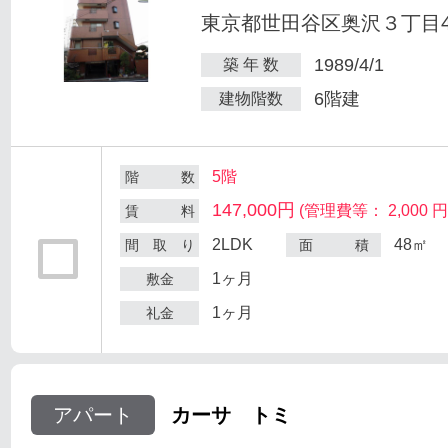
東京都世田谷区奥沢３丁目47
1989/4/1
築 年 数
6階建
建物階数
5階
階 数
147,000円
(管理費等： 2,000 円
賃 料
2LDK
48㎡
間 取 り
面 積
1ヶ月
敷金
1ヶ月
礼金
アパート
カーサ トミ