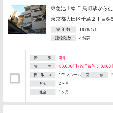
東急池上線 千鳥町駅から徒
東京都大田区千鳥２丁目6-
1978/1/1
築 年 数
4階建
建物階数
3階
階 数
63,000円
(管理費等： 3,000 
賃 料
1ワンルーム
間 取 り
面 積
2ヶ月
敷金
1ヶ月
礼金