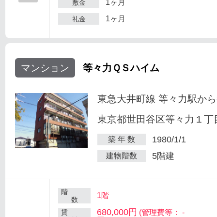
1ヶ月
敷金
1ヶ月
礼金
マンション
等々力ＱＳハイム
東急大井町線 等々力駅から
東京都世田谷区等々力１丁目
1980/1/1
築 年 数
5階建
建物階数
階
1階
数
680,000円
賃
(管理費等： -