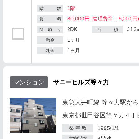
1階
階 数
80,000円
(管理費等： 5,000 円
賃 料
2DK
34.2
間 取 り
面 積
1ヶ月
敷金
1ヶ月
礼金
マンション
サニーヒルズ等々力
東急大井町線 等々力駅から
東京都世田谷区等々力４丁目
1995/1/1
築 年 数
4階建
建物階数