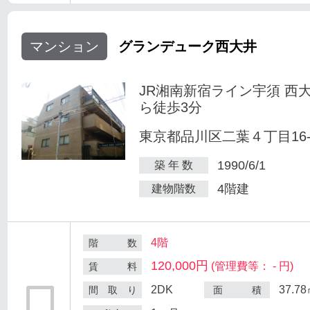
マンション
グランデューク西大井
JR湘南新宿ライン宇須 西
ら徒歩3分
東京都品川区二葉４丁目16-
1990/6/1
築 年 数
4階建
建物階数
4階
階 数
120,000円
(管理費等： - 円)
賃 料
2DK
37.7
間 取 り
面 積