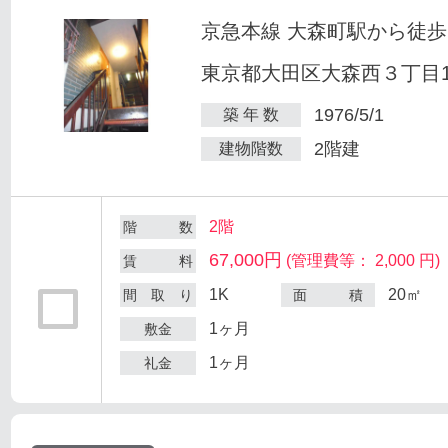
京急本線 大森町駅から徒歩
東京都大田区大森西３丁目12
1976/5/1
築 年 数
2階建
建物階数
2階
階 数
67,000円
(管理費等： 2,000 円)
賃 料
1K
20㎡
間 取 り
面 積
1ヶ月
敷金
1ヶ月
礼金