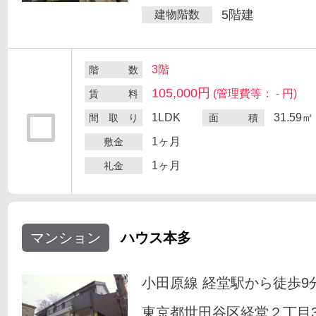
5階建
建物階数
3階
階 数
105,000円
(管理費等： - 円)
賃 料
1LDK
31.59㎡
間 取 り
面 積
1ヶ月
敷金
1ヶ月
礼金
マンション
ハウス本多
小田原線 経堂駅から徒歩9
東京都世田谷区経堂２丁目33