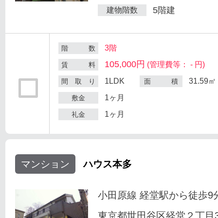
5階建
建物階数
3階
階 数
105,000円
(管理費等： - 円)
賃 料
1LDK
31.59㎡
間 取 り
面 積
1ヶ月
敷金
1ヶ月
礼金
マンション
ハウス本多
小田原線 経堂駅から徒歩9
東京都世田谷区経堂２丁目33