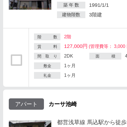
1991/1/1
築 年 数
3階建
建物階数
2階
階 数
127,000円
(管理費等： 3,000 
賃 料
2DK
間 取 り
面 積
1ヶ月
敷金
1ヶ月
礼金
アパート
カーサ池崎
都営浅草線 馬込駅から徒歩