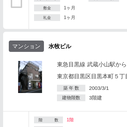
1ヶ月
敷金
1ヶ月
礼金
マンション
水牧ビル
東急目黒線 武蔵小山駅から
東京都目黒区目黒本町５丁目2
2003/3/1
築 年 数
3階建
建物階数
1階
階 数