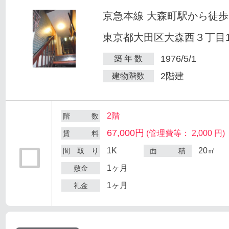
京急本線 大森町駅から徒歩
東京都大田区大森西３丁目12
1976/5/1
築 年 数
2階建
建物階数
2階
階 数
67,000円
(管理費等： 2,000 円)
賃 料
1K
20㎡
間 取 り
面 積
1ヶ月
敷金
1ヶ月
礼金