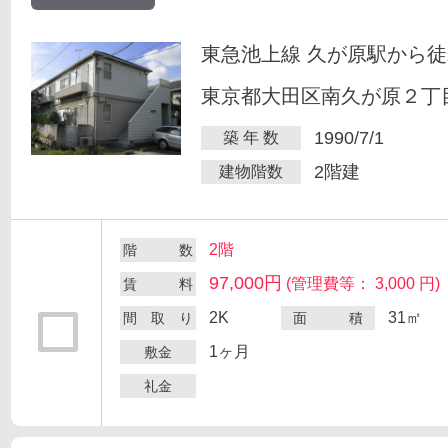
東急池上線 久が原駅から徒
東京都大田区南久が原２丁目
1990/7/1
築 年 数
2階建
建物階数
2階
階 数
97,000円
(管理費等： 3,000 円)
賃 料
2K
31㎡
間 取 り
面 積
1ヶ月
敷金
礼金