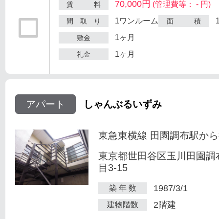
70,000円
(管理費等： - 円)
賃 料
1ワンルーム
間 取 り
面 積
1ヶ月
敷金
1ヶ月
礼金
アパート
しゃんぶるいずみ
東急東横線 田園調布駅から
東京都世田谷区玉川田園調
目3-15
1987/3/1
築 年 数
2階建
建物階数