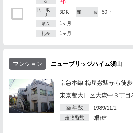
料
円)
間 取
3DK
50㎡
面 積
り
1ヶ月
敷金
1ヶ月
礼金
マンション
ニューブリッジハイム須山
京急本線 梅屋敷駅から徒歩
東京都大田区大森中３丁目34
1989/11/1
築 年 数
3階建
建物階数