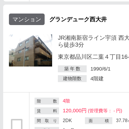
マンション
グランデューク西大井
JR湘南新宿ライン宇須 西
ら徒歩3分
東京都品川区二葉４丁目16-
1990/6/1
築 年 数
4階建
建物階数
4階
階 数
120,000円
(管理費等： - 円)
賃 料
2DK
37.7
間 取 り
面 積