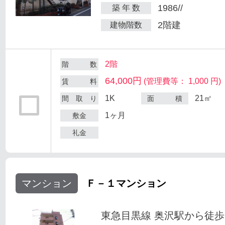
1986//
築 年 数
2階建
建物階数
2階
階 数
64,000円
(管理費等： 1,000 円)
賃 料
1K
21㎡
間 取 り
面 積
1ヶ月
敷金
礼金
マンション
Ｆ－１マンション
東急目黒線 奥沢駅から徒歩