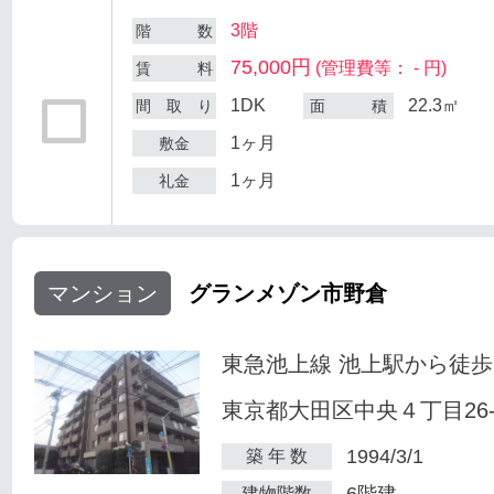
3階
階 数
75,000円
(管理費等： - 円)
賃 料
1DK
22.3㎡
間 取 り
面 積
1ヶ月
敷金
1ヶ月
礼金
マンション
グランメゾン市野倉
東急池上線 池上駅から徒歩
東京都大田区中央４丁目26-
1994/3/1
築 年 数
6階建
建物階数