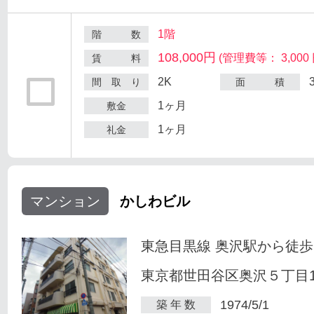
1階
階 数
108,000円
(管理費等： 3,000 
賃 料
2K
間 取 り
面 積
1ヶ月
敷金
1ヶ月
礼金
マンション
かしわビル
東急目黒線 奥沢駅から徒歩
東京都世田谷区奥沢５丁目1-
1974/5/1
築 年 数