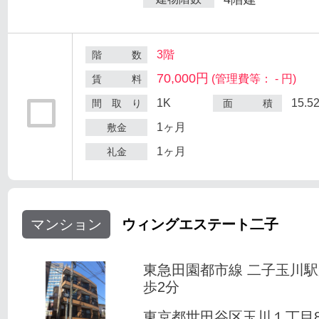
3階
階 数
70,000円
(管理費等： - 円)
賃 料
1K
15.5
間 取 り
面 積
1ヶ月
敷金
1ヶ月
礼金
マンション
ウィングエステート二子
東急田園都市線 二子玉川
歩2分
東京都世田谷区玉川１丁目8-