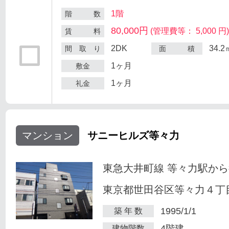
1階
階 数
80,000円
(管理費等： 5,000 円
賃 料
2DK
34.2
間 取 り
面 積
1ヶ月
敷金
1ヶ月
礼金
マンション
サニーヒルズ等々力
東急大井町線 等々力駅から
東京都世田谷区等々力４丁目
1995/1/1
築 年 数
4階建
建物階数