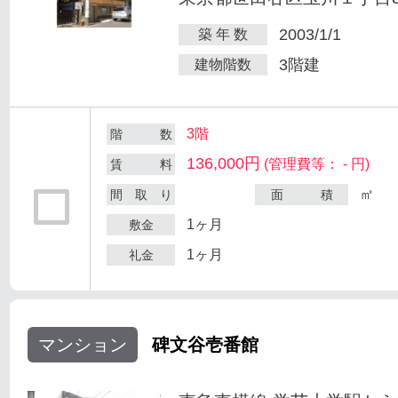
2003/1/1
築 年 数
3階建
建物階数
3階
階 数
136,000円
(管理費等： - 円)
賃 料
㎡
間 取 り
面 積
1ヶ月
敷金
1ヶ月
礼金
マンション
碑文谷壱番館