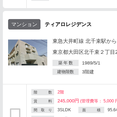
マンション
ティアロレジデンス
東急大井町線 北千束駅から
東京都大田区北千束２丁目25
1989/5/1
築 年 数
3階建
建物階数
2階
階 数
245,000円
(管理費等： 5,000 
賃 料
3SLDK
95.
間 取 り
面 積