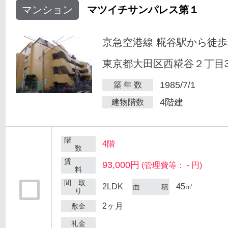
マンション
マツイチサンパレス第１
京急空港線 糀谷駅から徒歩
東京都大田区西糀谷２丁目30
1985/7/1
築 年 数
4階建
建物階数
階
4階
数
賃
93,000円
(管理費等： - 円)
料
間 取
2LDK
45㎡
面 積
り
2ヶ月
敷金
礼金