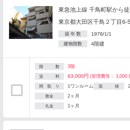
東急池上線 千鳥町駅から徒
東京都大田区千鳥２丁目6-
1978/1/1
築 年 数
4階建
建物階数
3階
階 数
63,000円
(管理費等： 3,000 
賃 料
1ワンルーム
間 取 り
面 積
2ヶ月
敷金
1ヶ月
礼金