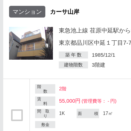
マンション
カーサ山岸
東急池上線 荏原中延駅から
東京都品川区中延１丁目7-
1985/12/1
築 年 数
3階建
建物階数
階
2階
数
賃
55,000円
(管理費等： - 円)
料
間 取
1K
17㎡
面 積
り
敷金