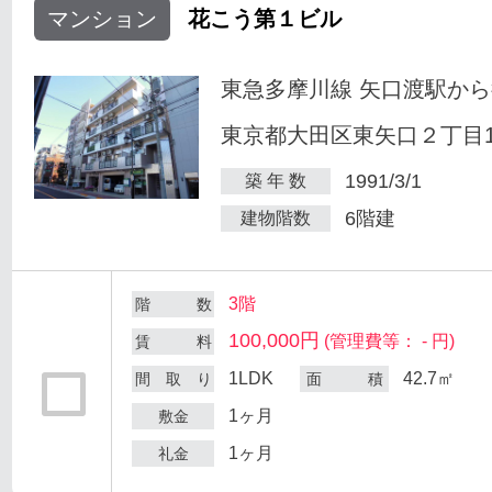
マンション
花こう第１ビル
東急多摩川線 矢口渡駅から
東京都大田区東矢口２丁目18
1991/3/1
築 年 数
6階建
建物階数
3階
階 数
100,000円
(管理費等： - 円)
賃 料
1LDK
42.7㎡
間 取 り
面 積
1ヶ月
敷金
1ヶ月
礼金