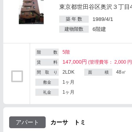
東京都世田谷区奥沢３丁目47
1989/4/1
築 年 数
6階建
建物階数
5階
階 数
147,000円
(管理費等： 2,000 円
賃 料
2LDK
48㎡
間 取 り
面 積
1ヶ月
敷金
1ヶ月
礼金
アパート
カーサ トミ