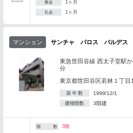
1ヶ月
敷金
1ヶ月
礼金
マンション
サンチャ パロス バルデス
東急世田谷線 西太子堂駅か
分
東京都世田谷区若林１丁目1-
1999/12/1
築 年 数
3階建
建物階数
3階
階 数