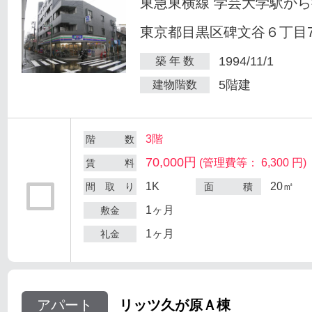
東急東横線 学芸大学駅から
東京都目黒区碑文谷６丁目7
1994/11/1
築 年 数
5階建
建物階数
3階
階 数
70,000円
(管理費等： 6,300 円)
賃 料
1K
20㎡
間 取 り
面 積
1ヶ月
敷金
1ヶ月
礼金
アパート
リッツ久が原Ａ棟