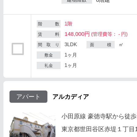
1階
階 数
148,000円
(管理費等： - 円)
賃 料
3LDK
㎡
間 取 り
面 積
1ヶ月
敷金
1ヶ月
礼金
アパート
アルカディア
小田原線 豪徳寺駅から徒歩
東京都世田谷区赤堤１丁目18