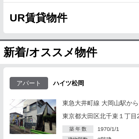
UR賃貸物件
新着/オススメ物件
アパート
ハイツ松岡
東急大井町線 大岡山駅から
東京都大田区北千束１丁目23
1970/1/1
築 年 数