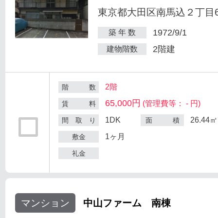
東京都大田区南馬込２丁目6
1972/9/1
築 年 数
2階建
建物階数
2階
階 数
65,000円
(管理費等： - 円)
賃 料
1DK
26.44㎡
間 取 り
面 積
1ヶ月
敷金
礼金
マンション
中山ファーム 南棟