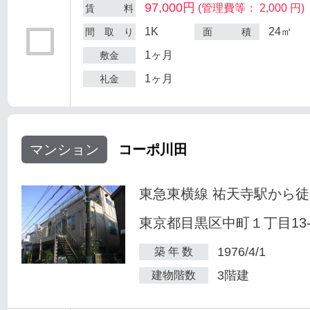
97,000円
(管理費等： 2,000 円)
賃 料
1K
24㎡
間 取 り
面 積
1ヶ月
敷金
1ヶ月
礼金
マンション
コーポ川田
東急東横線 祐天寺駅から徒
東京都目黒区中町１丁目13-
1976/4/1
築 年 数
3階建
建物階数