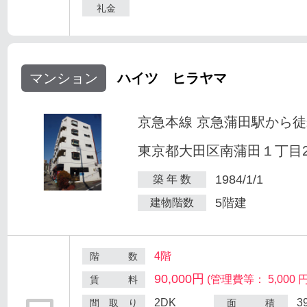
礼金
マンション
ハイツ ヒラヤマ
京急本線 京急蒲田駅から徒
東京都大田区南蒲田１丁目25
1984/1/1
築 年 数
5階建
建物階数
4階
階 数
90,000円
(管理費等： 5,000 円
賃 料
2DK
3
間 取 り
面 積