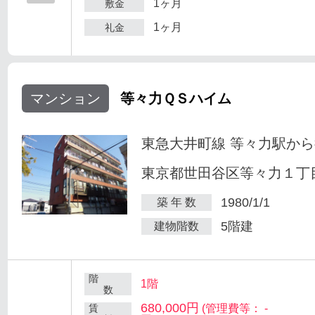
1ヶ月
敷金
1ヶ月
礼金
マンション
等々力ＱＳハイム
東急大井町線 等々力駅から
東京都世田谷区等々力１丁目
1980/1/1
築 年 数
5階建
建物階数
階
1階
数
680,000円
賃
(管理費等： -