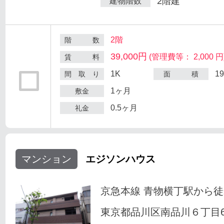
2階建
建物階数
2階
階 数
39,000円
(管理費等： 2,000 円
賃 料
1K
1
間 取 り
面 積
1ヶ月
敷金
0.5ヶ月
礼金
マンション
エジソンハウス
京急本線 青物横丁駅から徒
東京都品川区南品川６丁目6