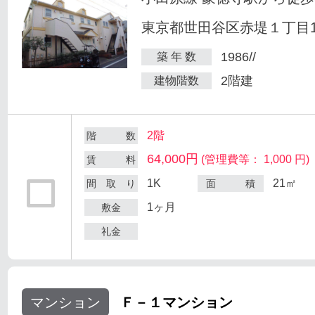
東京都世田谷区赤堤１丁目18
1986//
築 年 数
2階建
建物階数
2階
階 数
64,000円
(管理費等： 1,000 円)
賃 料
1K
21㎡
間 取 り
面 積
1ヶ月
敷金
礼金
マンション
Ｆ－１マンション