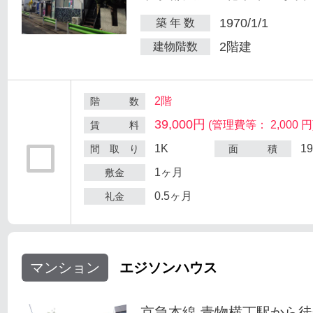
1970/1/1
築 年 数
2階建
建物階数
2階
階 数
39,000円
(管理費等： 2,000 円
賃 料
1K
1
間 取 り
面 積
1ヶ月
敷金
0.5ヶ月
礼金
マンション
エジソンハウス
京急本線 青物横丁駅から徒