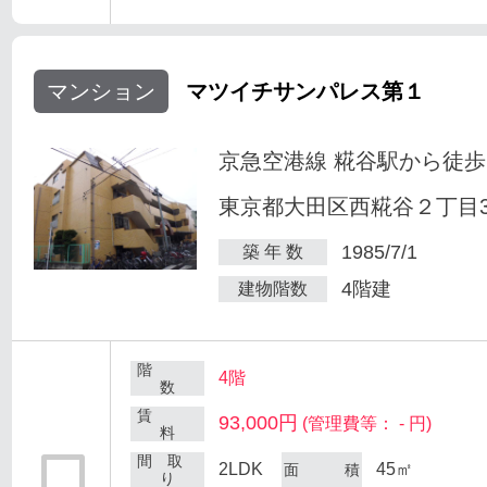
マンション
マツイチサンパレス第１
京急空港線 糀谷駅から徒歩
東京都大田区西糀谷２丁目30
1985/7/1
築 年 数
4階建
建物階数
階
4階
数
賃
93,000円
(管理費等： - 円)
料
間 取
2LDK
45㎡
面 積
り