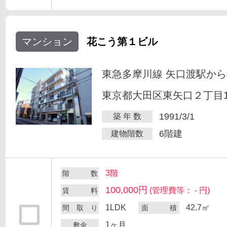
マンション
花こう第１ビル
東急多摩川線 矢口渡駅から
東京都大田区東矢口２丁目18
1991/3/1
築 年 数
6階建
建物階数
3階
階 数
100,000円
(管理費等： - 円)
賃 料
1LDK
42.7㎡
間 取 り
面 積
1ヶ月
敷金