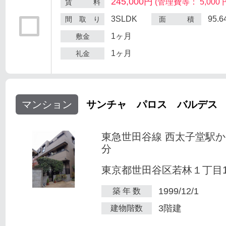
245,000円
(管理費等： 5,000 
賃 料
3SLDK
95.
間 取 り
面 積
1ヶ月
敷金
1ヶ月
礼金
マンション
サンチャ パロス バルデス
東急世田谷線 西太子堂駅か
分
東京都世田谷区若林１丁目1-
1999/12/1
築 年 数
3階建
建物階数