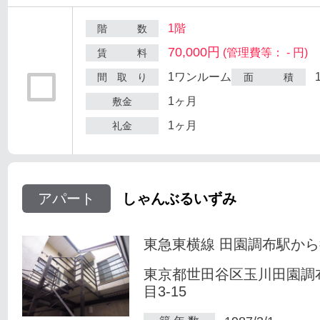
1階
階 数
70,000円
(管理費等： - 円)
賃 料
1ワンルーム
間 取 り
面 積
1ヶ月
敷金
1ヶ月
礼金
アパート
しゃんぶるいずみ
東急東横線 田園調布駅から
東京都世田谷区玉川田園調
目3-15