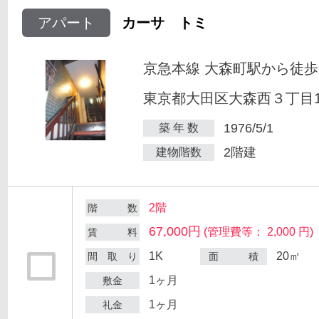
アパート
カーサ トミ
京急本線 大森町駅から徒歩
東京都大田区大森西３丁目12
1976/5/1
築 年 数
2階建
建物階数
2階
階 数
67,000円
(管理費等： 2,000 円)
賃 料
1K
20㎡
間 取 り
面 積
1ヶ月
敷金
1ヶ月
礼金