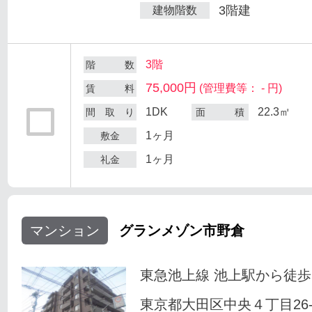
3階建
建物階数
3階
階 数
75,000円
(管理費等： - 円)
賃 料
1DK
22.3㎡
間 取 り
面 積
1ヶ月
敷金
1ヶ月
礼金
マンション
グランメゾン市野倉
東急池上線 池上駅から徒歩
東京都大田区中央４丁目26-