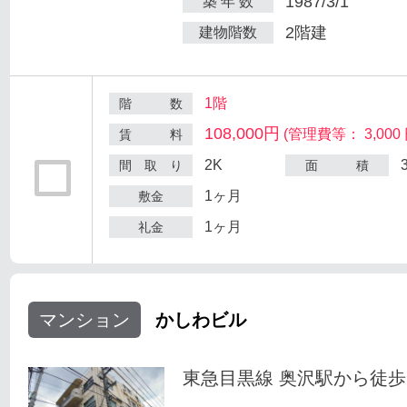
1987/3/1
築 年 数
2階建
建物階数
1階
階 数
108,000円
(管理費等： 3,000 
賃 料
2K
間 取 り
面 積
1ヶ月
敷金
1ヶ月
礼金
マンション
かしわビル
東急目黒線 奥沢駅から徒歩