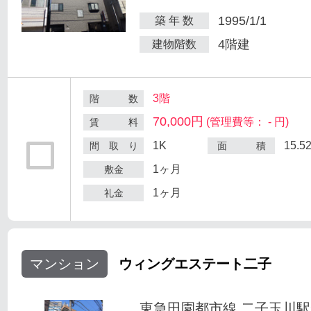
1995/1/1
築 年 数
4階建
建物階数
3階
階 数
70,000円
(管理費等： - 円)
賃 料
1K
15.5
間 取 り
面 積
1ヶ月
敷金
1ヶ月
礼金
マンション
ウィングエステート二子
東急田園都市線 二子玉川