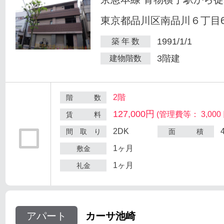
東京都品川区南品川６丁目6
1991/1/1
築 年 数
3階建
建物階数
2階
階 数
127,000円
(管理費等： 3,000 
賃 料
2DK
間 取 り
面 積
1ヶ月
敷金
1ヶ月
礼金
アパート
カーサ池崎