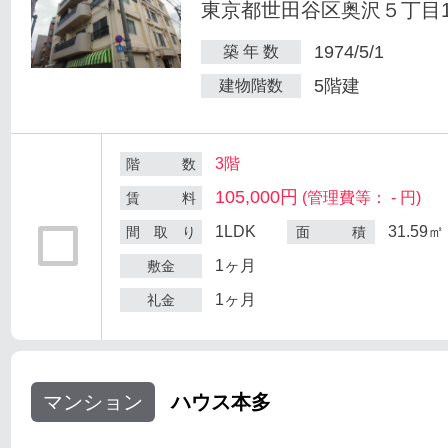
東京都世田谷区奥沢５丁目1-
1974/5/1
築 年 数
5階建
建物階数
3階
階 数
105,000円
(管理費等： - 円)
賃 料
1LDK
31.59㎡
間 取 り
面 積
1ヶ月
敷金
1ヶ月
礼金
マンション
ハウス本多