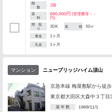
階
1階
数
680,000円
賃
(管理費等： -
料
円)
間 取
3DK
50㎡
面 積
り
1ヶ月
敷金
1ヶ月
礼金
マンション
ニューブリッジハイム須山
京急本線 梅屋敷駅から徒歩
東京都大田区大森中３丁目34
1989/11/1
築 年 数