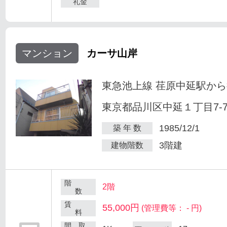
礼金
マンション
カーサ山岸
東急池上線 荏原中延駅から
東京都品川区中延１丁目7-
1985/12/1
築 年 数
3階建
建物階数
階
2階
数
賃
55,000円
(管理費等： - 円)
料
間 取