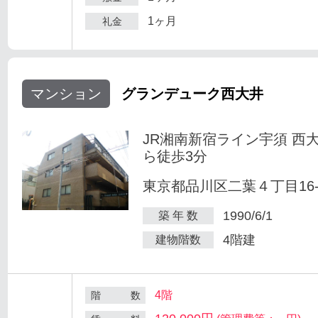
1ヶ月
礼金
マンション
グランデューク西大井
JR湘南新宿ライン宇須 西
ら徒歩3分
東京都品川区二葉４丁目16-
1990/6/1
築 年 数
4階建
建物階数
4階
階 数