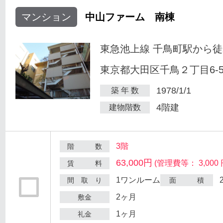
マンション
中山ファーム 南棟
東急池上線 千鳥町駅から徒
東京都大田区千鳥２丁目6-
1978/1/1
築 年 数
4階建
建物階数
3階
階 数
63,000円
(管理費等： 3,000 
賃 料
1ワンルーム
間 取 り
面 積
2ヶ月
敷金
1ヶ月
礼金