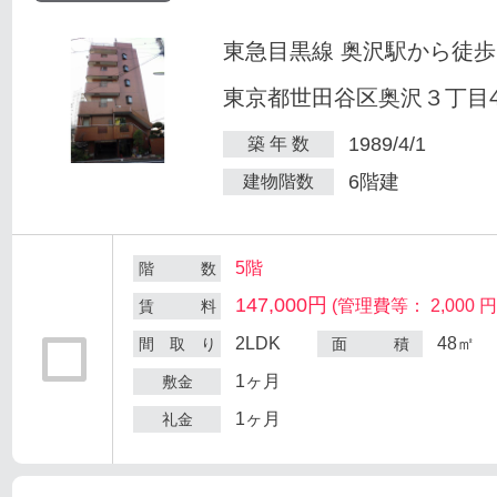
東急目黒線 奥沢駅から徒歩
東京都世田谷区奥沢３丁目47
1989/4/1
築 年 数
6階建
建物階数
5階
階 数
147,000円
(管理費等： 2,000 円
賃 料
2LDK
48㎡
間 取 り
面 積
1ヶ月
敷金
1ヶ月
礼金