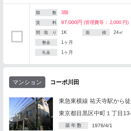
3階
階 数
97,000円
(管理費等： 2,000 円)
賃 料
1K
24㎡
間 取 り
面 積
1ヶ月
敷金
1ヶ月
礼金
マンション
コーポ川田
東急東横線 祐天寺駅から徒
東京都目黒区中町１丁目13-
1976/4/1
築 年 数