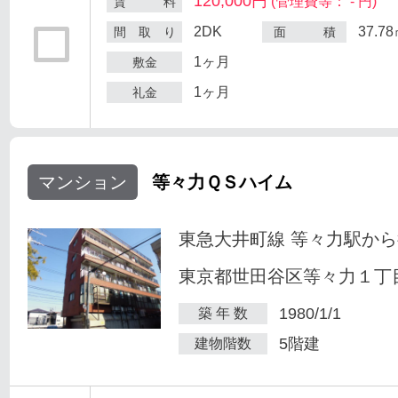
120,000円
(管理費等： - 円)
賃 料
2DK
37.7
間 取 り
面 積
1ヶ月
敷金
1ヶ月
礼金
マンション
等々力ＱＳハイム
東急大井町線 等々力駅から
東京都世田谷区等々力１丁目
1980/1/1
築 年 数
5階建
建物階数