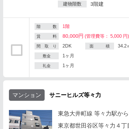
3階建
建物階数
1階
階 数
80,000円
(管理費等： 5,000 円
賃 料
2DK
34.2
間 取 り
面 積
1ヶ月
敷金
1ヶ月
礼金
マンション
サニーヒルズ等々力
東急大井町線 等々力駅から
東京都世田谷区等々力４丁目