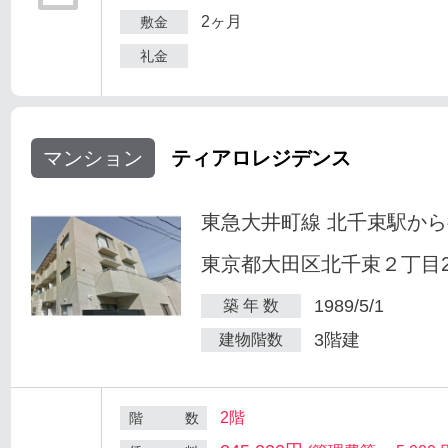
2ヶ月
敷金
礼金
マンション
ティアロレジデンス
東急大井町線 北千束駅から
東京都大田区北千束２丁目25
1989/5/1
築 年 数
3階建
建物階数
2階
階 数