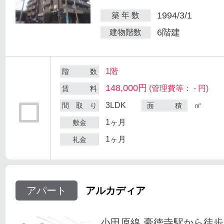
1994/3/1
築 年 数
6階建
建物階数
1階
階 数
148,000円
(管理費等： - 円)
賃 料
3LDK
㎡
間 取 り
面 積
1ヶ月
敷金
1ヶ月
礼金
アパート
アルカディア
小田原線 豪徳寺駅から徒歩