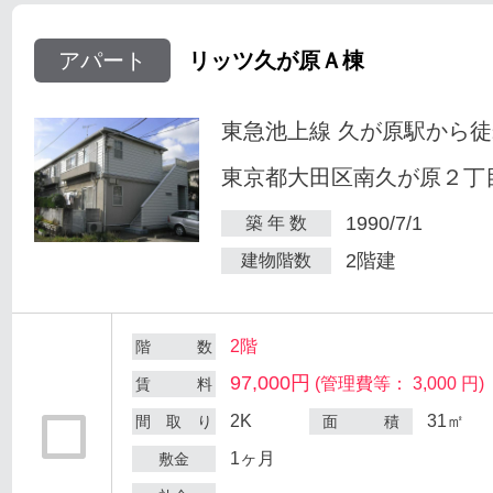
アパート
リッツ久が原Ａ棟
東急池上線 久が原駅から徒
東京都大田区南久が原２丁目
1990/7/1
築 年 数
2階建
建物階数
2階
階 数
97,000円
(管理費等： 3,000 円)
賃 料
2K
31㎡
間 取 り
面 積
1ヶ月
敷金