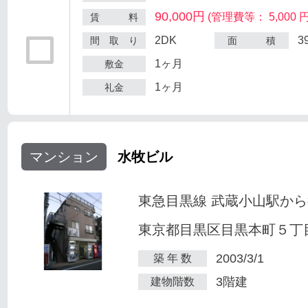
90,000円
(管理費等： 5,000 円
賃 料
2DK
3
間 取 り
面 積
1ヶ月
敷金
1ヶ月
礼金
マンション
水牧ビル
東急目黒線 武蔵小山駅から
東京都目黒区目黒本町５丁目2
2003/3/1
築 年 数
3階建
建物階数