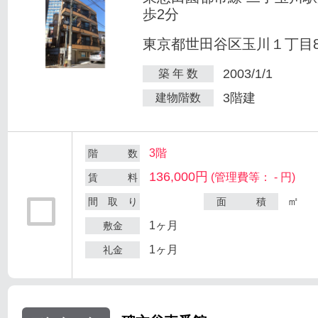
歩2分
東京都世田谷区玉川１丁目8-
2003/1/1
築 年 数
3階建
建物階数
3階
階 数
136,000円
(管理費等： - 円)
賃 料
㎡
間 取 り
面 積
1ヶ月
敷金
1ヶ月
礼金