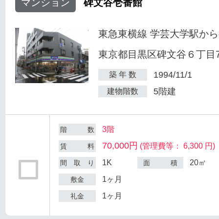
マンション
碑文谷壱番館
東急東横線 学芸大学駅から
東京都目黒区碑文谷６丁目7
1994/11/1
築 年 数
5階建
建物階数
3階
階 数
70,000円
(管理費等： 6,300 円)
賃 料
1K
20㎡
間 取 り
面 積
1ヶ月
敷金
1ヶ月
礼金