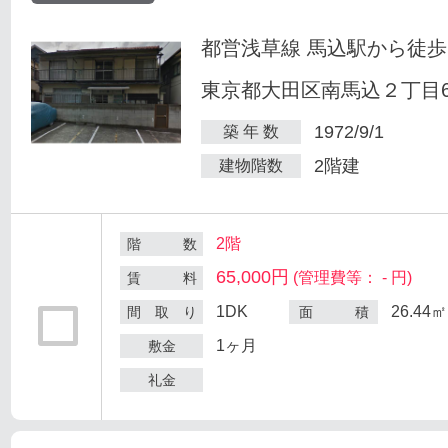
都営浅草線 馬込駅から徒歩
東京都大田区南馬込２丁目6
1972/9/1
築 年 数
2階建
建物階数
2階
階 数
65,000円
(管理費等： - 円)
賃 料
1DK
26.44㎡
間 取 り
面 積
1ヶ月
敷金
礼金