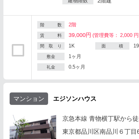
2階建
建物階数
2階
階 数
39,000円
(管理費等： 2,000 円
賃 料
1K
1
間 取 り
面 積
1ヶ月
敷金
0.5ヶ月
礼金
マンション
エジソンハウス
京急本線 青物横丁駅から徒
東京都品川区南品川６丁目6