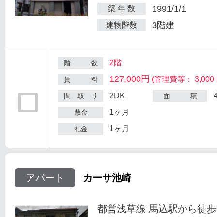
1991/1/1
築 年 数
3階建
建物階数
2階
階 数
127,000円
(管理費等： 3,000 
賃 料
2DK
間 取 り
面 積
1ヶ月
敷金
1ヶ月
礼金
アパート
カーサ池崎
都営浅草線 馬込駅から徒歩