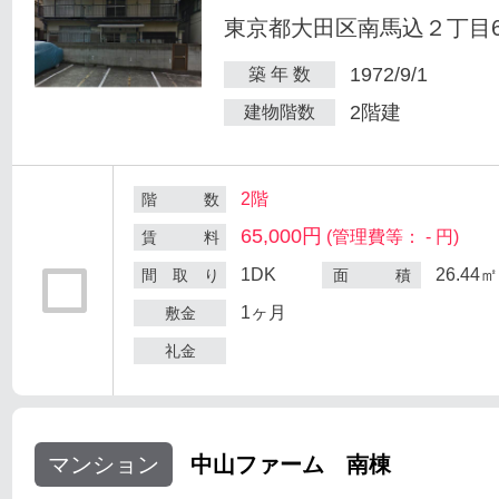
東京都大田区南馬込２丁目6
1972/9/1
築 年 数
2階建
建物階数
2階
階 数
65,000円
(管理費等： - 円)
賃 料
1DK
26.44㎡
間 取 り
面 積
1ヶ月
敷金
礼金
マンション
中山ファーム 南棟