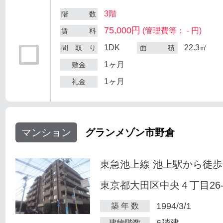
3階
階 数
75,000円
(管理費等： - 円)
賃 料
1DK
22.3㎡
間 取 り
面 積
1ヶ月
敷金
1ヶ月
礼金
マンション
グランメゾン市野倉
東急池上線 池上駅から徒歩
東京都大田区中央４丁目26-
1994/3/1
築 年 数
6階建
建物階数