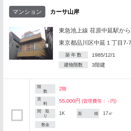
マンション
カーサ山岸
東急池上線 荏原中延駅から
東京都品川区中延１丁目7-
1985/12/1
築 年 数
3階建
建物階数
階
2階
数
賃
55,000円
(管理費等： - 円)
料
間 取
1K
17㎡
面 積
り
敷金