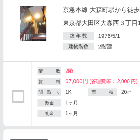
京急本線 大森町駅から徒歩
東京都大田区大森西３丁目12
1976/5/1
築 年 数
2階建
建物階数
2階
階 数
67,000円
(管理費等： 2,000 円)
賃 料
1K
20㎡
間 取 り
面 積
1ヶ月
敷金
1ヶ月
礼金