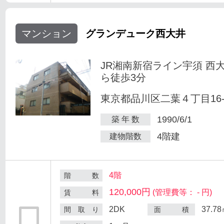
マンション
グランデューク西大井
JR湘南新宿ライン宇須 西
ら徒歩3分
東京都品川区二葉４丁目16-
1990/6/1
築 年 数
4階建
建物階数
4階
階 数
120,000円
(管理費等： - 円)
賃 料
2DK
37.7
間 取 り
面 積