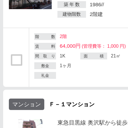
1986//
築 年 数
2階建
建物階数
2階
階 数
64,000円
(管理費等： 1,000 円)
賃 料
1K
21㎡
間 取 り
面 積
1ヶ月
敷金
礼金
マンション
Ｆ－１マンション
東急目黒線 奥沢駅から徒歩