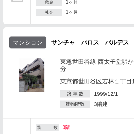
1ヶ月
敷金
1ヶ月
礼金
マンション
サンチャ パロス バルデス
東急世田谷線 西太子堂駅か
分
東京都世田谷区若林１丁目1-
1999/12/1
築 年 数
3階建
建物階数
3階
階 数