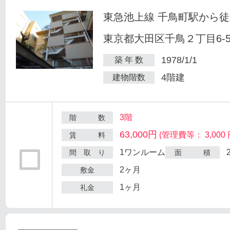
東急池上線 千鳥町駅から徒
東京都大田区千鳥２丁目6-
1978/1/1
築 年 数
4階建
建物階数
3階
階 数
63,000円
(管理費等： 3,000 
賃 料
1ワンルーム
間 取 り
面 積
2ヶ月
敷金
1ヶ月
礼金