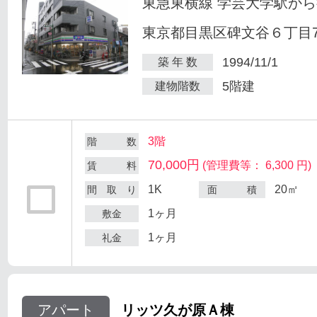
東急東横線 学芸大学駅から
東京都目黒区碑文谷６丁目7
1994/11/1
築 年 数
5階建
建物階数
3階
階 数
70,000円
(管理費等： 6,300 円)
賃 料
1K
20㎡
間 取 り
面 積
1ヶ月
敷金
1ヶ月
礼金
アパート
リッツ久が原Ａ棟