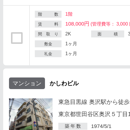
1階
階 数
108,000円
(管理費等： 3,000 
賃 料
2K
間 取 り
面 積
1ヶ月
敷金
1ヶ月
礼金
マンション
かしわビル
東急目黒線 奥沢駅から徒歩
東京都世田谷区奥沢５丁目1-
1974/5/1
築 年 数