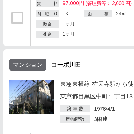
97,000円
(管理費等： 2,000 円)
賃 料
1K
24㎡
間 取 り
面 積
1ヶ月
敷金
1ヶ月
礼金
マンション
コーポ川田
東急東横線 祐天寺駅から徒
東京都目黒区中町１丁目13-
1976/4/1
築 年 数
3階建
建物階数