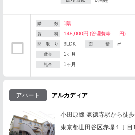
1階
階 数
148,000円
(管理費等： - 円)
賃 料
3LDK
㎡
間 取 り
面 積
1ヶ月
敷金
1ヶ月
礼金
アパート
アルカディア
小田原線 豪徳寺駅から徒歩
東京都世田谷区赤堤１丁目18