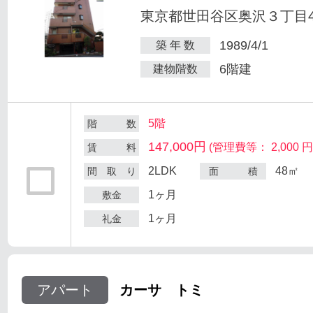
東京都世田谷区奥沢３丁目47
1989/4/1
築 年 数
6階建
建物階数
5階
階 数
147,000円
(管理費等： 2,000 円
賃 料
2LDK
48㎡
間 取 り
面 積
1ヶ月
敷金
1ヶ月
礼金
アパート
カーサ トミ