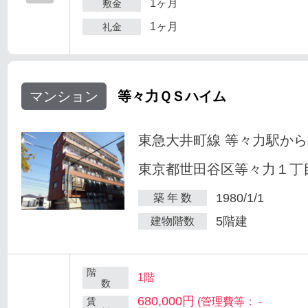
1ヶ月
敷金
1ヶ月
礼金
マンション
等々力ＱＳハイム
東急大井町線 等々力駅から
東京都世田谷区等々力１丁目
1980/1/1
築 年 数
5階建
建物階数
階
1階
数
680,000円
賃
(管理費等： -