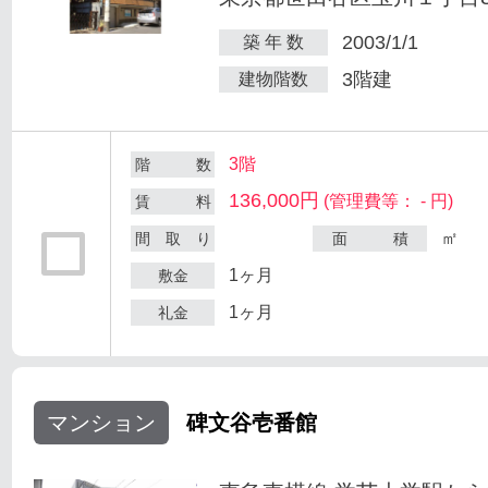
2003/1/1
築 年 数
3階建
建物階数
3階
階 数
136,000円
(管理費等： - 円)
賃 料
㎡
間 取 り
面 積
1ヶ月
敷金
1ヶ月
礼金
マンション
碑文谷壱番館