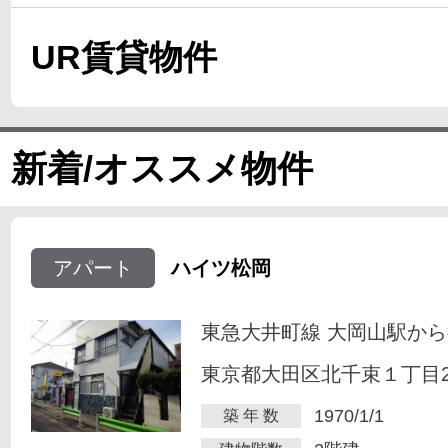
UR賃貸物件
新着/オススメ物件
アパート
ハイツ松岡
東急大井町線 大岡山駅から
東京都大田区北千束１丁目23
1970/1/1
築 年 数