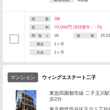
3階
階 数
70,000円
(管理費等： - 円)
賃 料
1K
15.5
間 取 り
面 積
1ヶ月
敷金
1ヶ月
礼金
マンション
ウィングエステート二子
東急田園都市線 二子玉川
歩2分
東京都世田谷区玉川１丁目8-