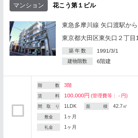
マンション
花こう第１ビル
東急多摩川線 矢口渡駅から
東京都大田区東矢口２丁目18
1991/3/1
築 年 数
6階建
建物階数
3階
階 数
100,000円
(管理費等： - 円)
賃 料
1LDK
42.7㎡
間 取 り
面 積
1ヶ月
敷金
1ヶ月
礼金