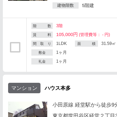
5階建
建物階数
3階
階 数
105,000円
(管理費等： - 円)
賃 料
1LDK
31.59㎡
間 取 り
面 積
1ヶ月
敷金
1ヶ月
礼金
マンション
ハウス本多
小田原線 経堂駅から徒歩9
東京都世田谷区経堂２丁目33