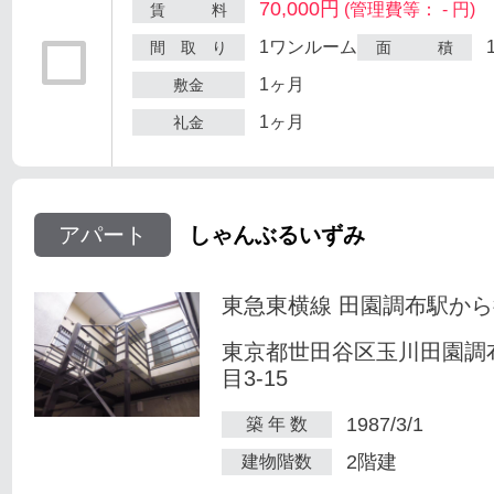
70,000円
(管理費等： - 円)
賃 料
1ワンルーム
間 取 り
面 積
1ヶ月
敷金
1ヶ月
礼金
アパート
しゃんぶるいずみ
東急東横線 田園調布駅から
東京都世田谷区玉川田園調
目3-15
1987/3/1
築 年 数
2階建
建物階数