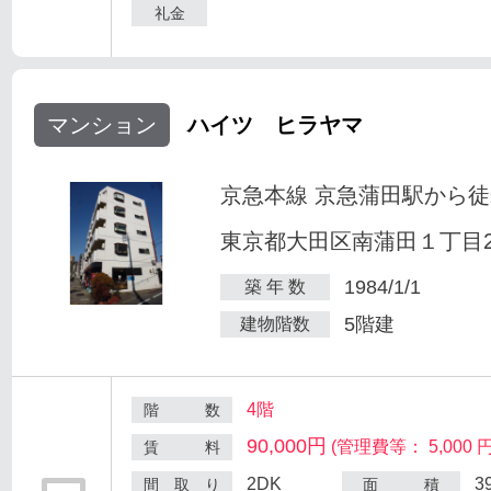
礼金
マンション
ハイツ ヒラヤマ
京急本線 京急蒲田駅から徒
東京都大田区南蒲田１丁目25
1984/1/1
築 年 数
5階建
建物階数
4階
階 数
90,000円
(管理費等： 5,000 円
賃 料
2DK
3
間 取 り
面 積