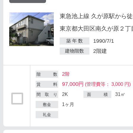
東急池上線 久が原駅から徒
東京都大田区南久が原２丁目
1990/7/1
築 年 数
2階建
建物階数
2階
階 数
97,000円
(管理費等： 3,000 円)
賃 料
2K
31㎡
間 取 り
面 積
1ヶ月
敷金
礼金