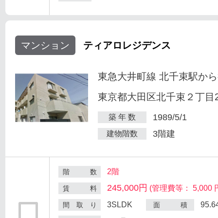
マンション
ティアロレジデンス
東急大井町線 北千束駅から
東京都大田区北千束２丁目25
1989/5/1
築 年 数
3階建
建物階数
2階
階 数
245,000円
(管理費等： 5,000 
賃 料
3SLDK
95.
間 取 り
面 積