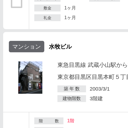
1ヶ月
敷金
1ヶ月
礼金
マンション
水牧ビル
東急目黒線 武蔵小山駅から
東京都目黒区目黒本町５丁目2
2003/3/1
築 年 数
3階建
建物階数
1階
階 数