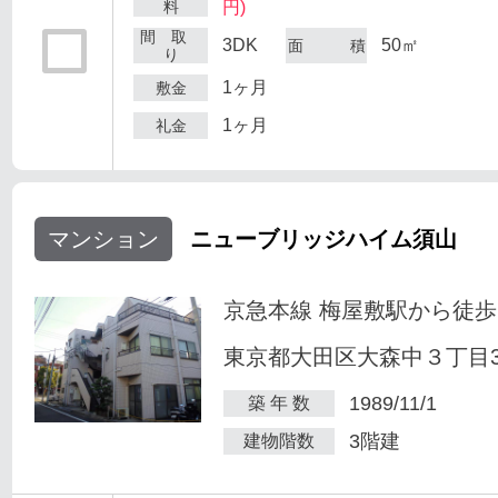
料
円)
間 取
3DK
50㎡
面 積
り
1ヶ月
敷金
1ヶ月
礼金
マンション
ニューブリッジハイム須山
京急本線 梅屋敷駅から徒歩
東京都大田区大森中３丁目34
1989/11/1
築 年 数
3階建
建物階数