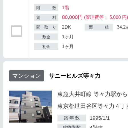
1階
階 数
80,000円
(管理費等： 5,000 円
賃 料
2DK
34.2
間 取 り
面 積
1ヶ月
敷金
1ヶ月
礼金
マンション
サニーヒルズ等々力
東急大井町線 等々力駅から
東京都世田谷区等々力４丁目
1995/1/1
築 年 数
4階建
建物階数