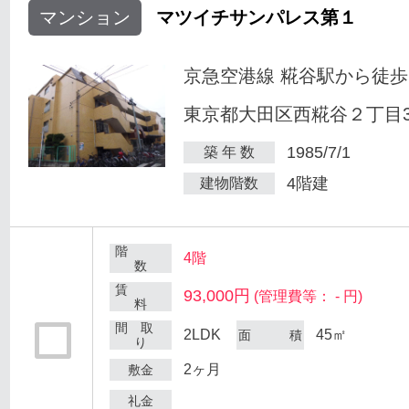
マンション
マツイチサンパレス第１
京急空港線 糀谷駅から徒歩
東京都大田区西糀谷２丁目30
1985/7/1
築 年 数
4階建
建物階数
階
4階
数
賃
93,000円
(管理費等： - 円)
料
間 取
2LDK
45㎡
面 積
り
2ヶ月
敷金
礼金