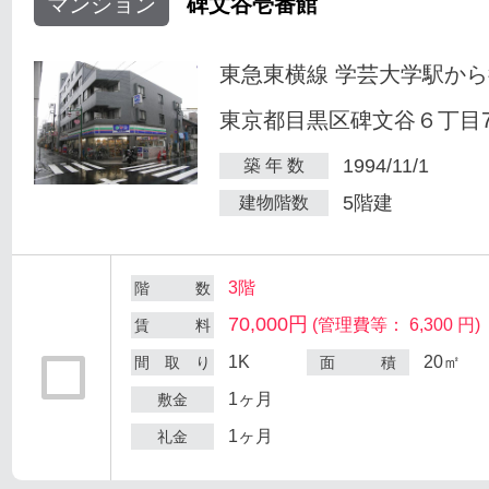
マンション
碑文谷壱番館
東急東横線 学芸大学駅から
東京都目黒区碑文谷６丁目7
1994/11/1
築 年 数
5階建
建物階数
3階
階 数
70,000円
(管理費等： 6,300 円)
賃 料
1K
20㎡
間 取 り
面 積
1ヶ月
敷金
1ヶ月
礼金