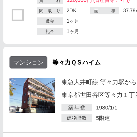
(管理費等： - 円)
賃 料
2DK
37.7
間 取 り
面 積
1ヶ月
敷金
1ヶ月
礼金
マンション
等々力ＱＳハイム
東急大井町線 等々力駅から
東京都世田谷区等々力１丁目
1980/1/1
築 年 数
5階建
建物階数