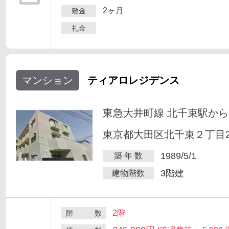
2ヶ月
敷金
礼金
マンション
ティアロレジデンス
東急大井町線 北千束駅から
東京都大田区北千束２丁目25
1989/5/1
築 年 数
3階建
建物階数
2階
階 数