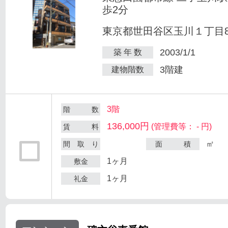
歩2分
東京都世田谷区玉川１丁目8-
2003/1/1
築 年 数
3階建
建物階数
3階
階 数
136,000円
(管理費等： - 円)
賃 料
㎡
間 取 り
面 積
1ヶ月
敷金
1ヶ月
礼金