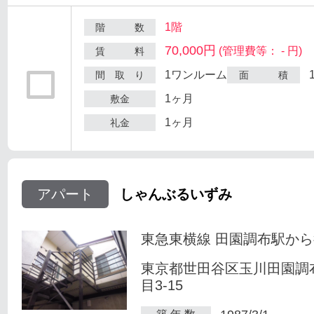
1階
階 数
70,000円
(管理費等： - 円)
賃 料
1ワンルーム
間 取 り
面 積
1ヶ月
敷金
1ヶ月
礼金
アパート
しゃんぶるいずみ
東急東横線 田園調布駅から
東京都世田谷区玉川田園調
目3-15