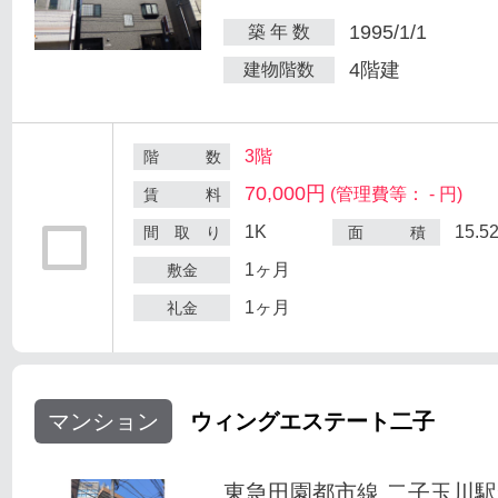
1995/1/1
築 年 数
4階建
建物階数
3階
階 数
70,000円
(管理費等： - 円)
賃 料
1K
15.5
間 取 り
面 積
1ヶ月
敷金
1ヶ月
礼金
マンション
ウィングエステート二子
東急田園都市線 二子玉川