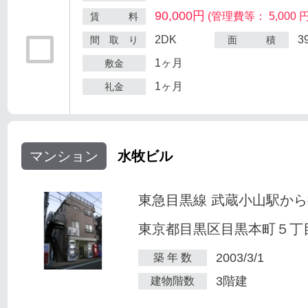
90,000円
(管理費等： 5,000 円
賃 料
2DK
3
間 取 り
面 積
1ヶ月
敷金
1ヶ月
礼金
マンション
水牧ビル
東急目黒線 武蔵小山駅から
東京都目黒区目黒本町５丁目2
2003/3/1
築 年 数
3階建
建物階数