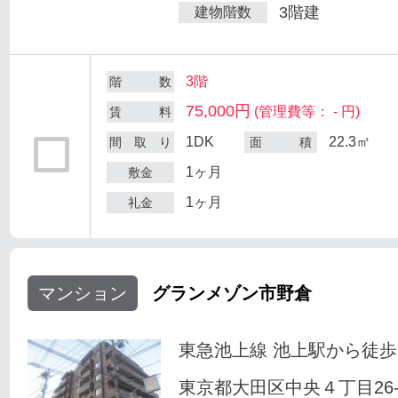
3階建
建物階数
3階
階 数
75,000円
(管理費等： - 円)
賃 料
1DK
22.3㎡
間 取 り
面 積
1ヶ月
敷金
1ヶ月
礼金
マンション
グランメゾン市野倉
東急池上線 池上駅から徒歩
東京都大田区中央４丁目26-