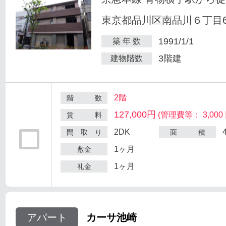
東京都品川区南品川６丁目6
1991/1/1
築 年 数
3階建
建物階数
2階
階 数
127,000円
(管理費等： 3,000 
賃 料
2DK
間 取 り
面 積
1ヶ月
敷金
1ヶ月
礼金
アパート
カーサ池崎