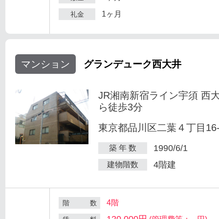
1ヶ月
礼金
マンション
グランデューク西大井
JR湘南新宿ライン宇須 西
ら徒歩3分
東京都品川区二葉４丁目16-
1990/6/1
築 年 数
4階建
建物階数
4階
階 数
120,000円