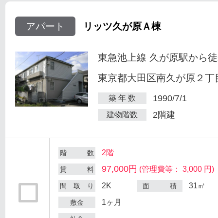
アパート
リッツ久が原Ａ棟
東急池上線 久が原駅から徒
東京都大田区南久が原２丁目
1990/7/1
築 年 数
2階建
建物階数
2階
階 数
97,000円
(管理費等： 3,000 円)
賃 料
2K
31㎡
間 取 り
面 積
1ヶ月
敷金