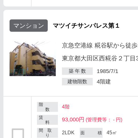
マンション
マツイチサンパレス第１
京急空港線 糀谷駅から徒歩
東京都大田区西糀谷２丁目30
1985/7/1
築 年 数
4階建
建物階数
階
4階
数
賃
93,000円
(管理費等： - 円)
料
間 取
2LDK
45㎡
面 積
り