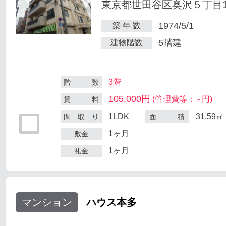
東京都世田谷区奥沢５丁目1-
1974/5/1
築 年 数
5階建
建物階数
3階
階 数
105,000円
(管理費等： - 円)
賃 料
1LDK
31.59㎡
間 取 り
面 積
1ヶ月
敷金
1ヶ月
礼金
マンション
ハウス本多