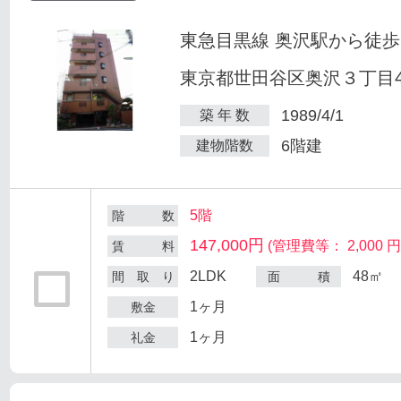
東急目黒線 奥沢駅から徒歩
東京都世田谷区奥沢３丁目47
1989/4/1
築 年 数
6階建
建物階数
5階
階 数
147,000円
(管理費等： 2,000 円
賃 料
2LDK
48㎡
間 取 り
面 積
1ヶ月
敷金
1ヶ月
礼金