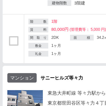
3階建
建物階数
1階
階 数
80,000円
(管理費等： 5,000 円
賃 料
2DK
34.2
間 取 り
面 積
1ヶ月
敷金
1ヶ月
礼金
マンション
サニーヒルズ等々力
東急大井町線 等々力駅から
東京都世田谷区等々力４丁目