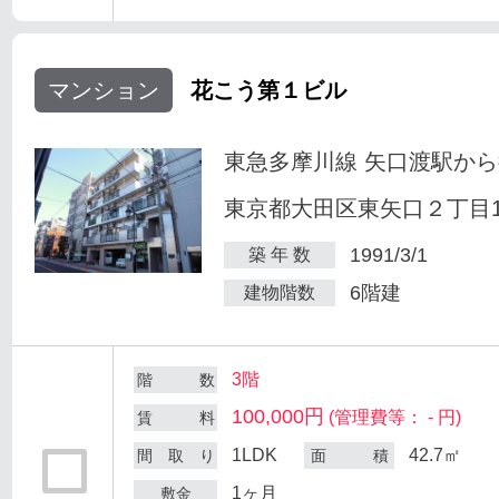
マンション
花こう第１ビル
東急多摩川線 矢口渡駅から
東京都大田区東矢口２丁目18
1991/3/1
築 年 数
6階建
建物階数
3階
階 数
100,000円
(管理費等： - 円)
賃 料
1LDK
42.7㎡
間 取 り
面 積
1ヶ月
敷金