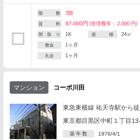
3階
階 数
97,000円
(管理費等： 2,000 円)
賃 料
1K
24㎡
間 取 り
面 積
1ヶ月
敷金
1ヶ月
礼金
マンション
コーポ川田
東急東横線 祐天寺駅から徒
東京都目黒区中町１丁目13-
1976/4/1
築 年 数