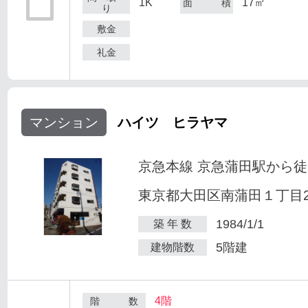
1K
17㎡
面 積
り
敷金
礼金
マンション
ハイツ ヒラヤマ
京急本線 京急蒲田駅から徒
東京都大田区南蒲田１丁目25
1984/1/1
築 年 数
5階建
建物階数
4階
階 数