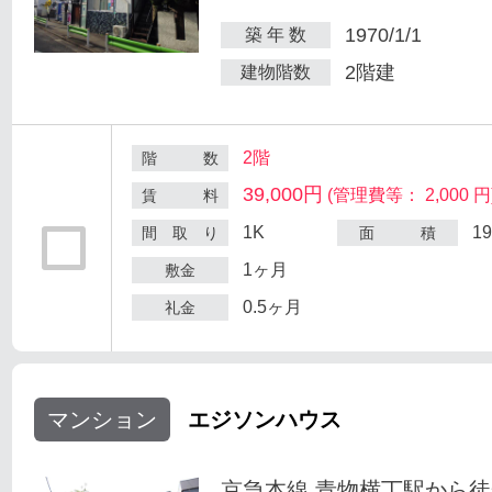
1970/1/1
築 年 数
2階建
建物階数
2階
階 数
39,000円
(管理費等： 2,000 円
賃 料
1K
1
間 取 り
面 積
1ヶ月
敷金
0.5ヶ月
礼金
マンション
エジソンハウス
京急本線 青物横丁駅から徒