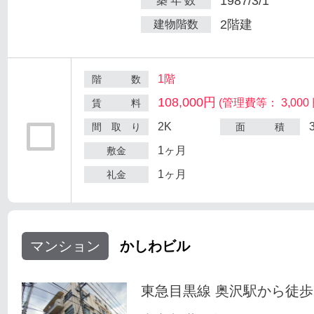
1987/3/1
築 年 数
2階建
建物階数
1階
階 数
108,000円
(管理費等： 3,000 
賃 料
2K
間 取 り
面 積
1ヶ月
敷金
1ヶ月
礼金
マンション
かしわビル
東急目黒線 奥沢駅から徒歩