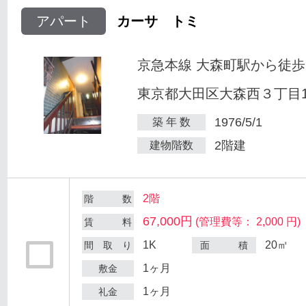
アパート
カーサ トミ
京急本線 大森町駅から徒歩
東京都大田区大森西３丁目12
1976/5/1
築 年 数
2階建
建物階数
2階
階 数
67,000円
(管理費等： 2,000 円)
賃 料
1K
20㎡
間 取 り
面 積
1ヶ月
敷金
1ヶ月
礼金