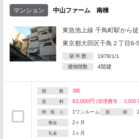
マンション
中山ファーム 南棟
東急池上線 千鳥町駅から徒
東京都大田区千鳥２丁目6-
1978/1/1
築 年 数
4階建
建物階数
3階
階 数
63,000円
(管理費等： 3,000 
賃 料
1ワンルーム
間 取 り
面 積
2ヶ月
敷金
1ヶ月
礼金