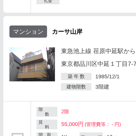
礼金
マンション
カーサ山岸
東急池上線 荏原中延駅から
東京都品川区中延１丁目7-
1985/12/1
築 年 数
3階建
建物階数
階
2階
数
賃
55,000円
(管理費等： - 円)
料
間 取