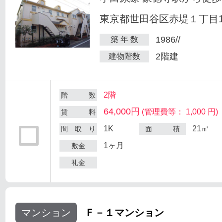
東京都世田谷区赤堤１丁目18
1986//
築 年 数
2階建
建物階数
2階
階 数
64,000円
(管理費等： 1,000 円)
賃 料
1K
21㎡
間 取 り
面 積
1ヶ月
敷金
礼金
マンション
Ｆ－１マンション