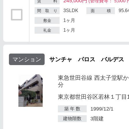
245,000円
(管理費等： 5,000 
賃 料
3SLDK
95.
間 取 り
面 積
1ヶ月
敷金
1ヶ月
礼金
マンション
サンチャ パロス バルデス
東急世田谷線 西太子堂駅か
分
東京都世田谷区若林１丁目1-
1999/12/1
築 年 数
3階建
建物階数