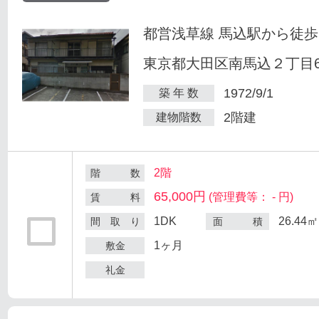
都営浅草線 馬込駅から徒歩
東京都大田区南馬込２丁目6
1972/9/1
築 年 数
2階建
建物階数
2階
階 数
65,000円
(管理費等： - 円)
賃 料
1DK
26.44㎡
間 取 り
面 積
1ヶ月
敷金
礼金