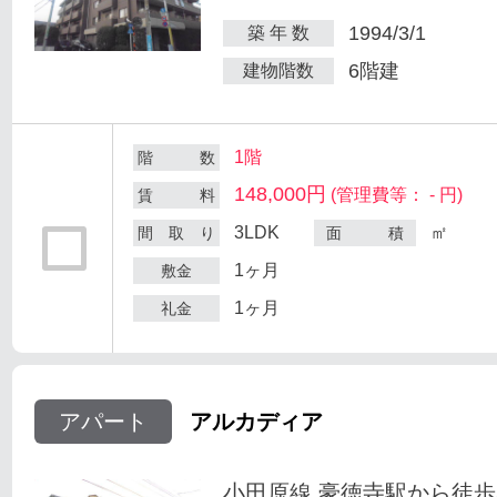
1994/3/1
築 年 数
6階建
建物階数
1階
階 数
148,000円
(管理費等： - 円)
賃 料
3LDK
㎡
間 取 り
面 積
1ヶ月
敷金
1ヶ月
礼金
アパート
アルカディア
小田原線 豪徳寺駅から徒歩