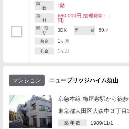
階
1階
数
680,000円
賃
(管理費等： -
料
円)
間 取
3DK
50㎡
面 積
り
1ヶ月
敷金
1ヶ月
礼金
マンション
ニューブリッジハイム須山
京急本線 梅屋敷駅から徒歩
東京都大田区大森中３丁目34
1989/11/1
築 年 数