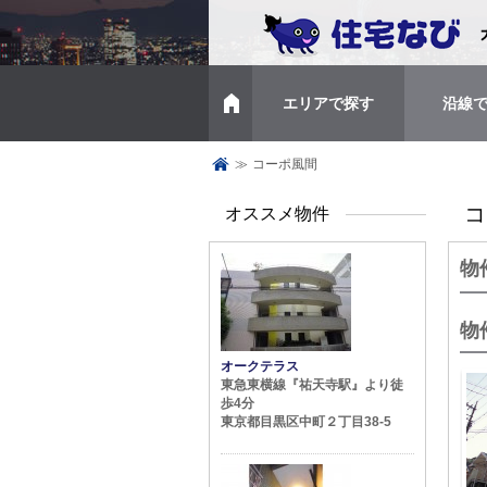
エリアで探す
沿線
トップページ
≫
コーポ風間
コ
オススメ物件
物
物
オークテラス
東急東横線『祐天寺駅』より徒
歩4分
東京都目黒区中町２丁目38-5