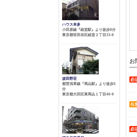
ハウス本多
小田原線『経堂駅』より徒歩9分
東京都世田谷区経堂２丁目33-8
お
波田野荘
必
都営浅草線『馬込駅』より徒歩5
分
東京都大田区東馬込１丁目40-9
任
必