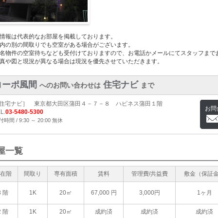
情報は代表的なお部屋を掲載しております。
内の別の間取りでも空室がある場合がございます。
名物件の空室待ちなども受付けておりますので、お電話かメールにてスタッフまで
真や図と現況が異なる場合は現況を優先させていただきます。
コーポ風間
住宅ナビ
へのお問い合わせは
まで
住宅ナビ］ 東京都大田区蒲田４－７－８ ハピネス蒲田１階
お問
L.
03-5480-5300
時間 / 9:30 ～ 20:00 無休
屋一覧
在階
間取り
専有面積
賃料
管理費/共益費
敷金（保証
3 階
1K
20㎡
67,000
円
3,000円
1ヶ月
2 階
1K
20㎡
成約済
成約済
成約済