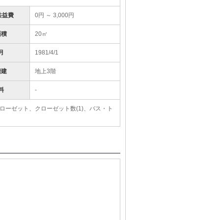
共益費
0円 ～ 3,000円
面積
20㎡
月
1981/4/1
階建
地上3階
料
-
ローゼット、クローゼット数(1)、バス・ト