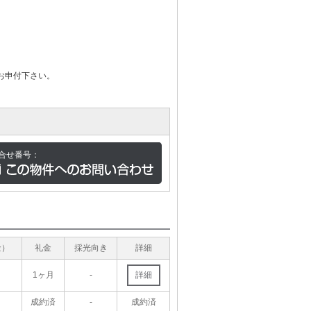
お申付下さい。
合せ番号：
金）
礼金
採光向き
詳細
1ヶ月
-
詳細
成約済
-
成約済