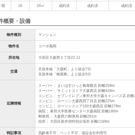
2 階
1K
20㎡
成約済
成約済
成約済
件概要・設備
物件種別
マンション
物件名
コーポ風間
所在地
大田区大森西５丁目22-11
京急本線「大森町」より徒歩7分
交通
京急本線「梅屋敷」より徒歩5分
スーパー： まいばすけっと梅屋敷店 距離259m
スーパー： サミットストア大森西店 距離428m
コンビニ： セブンイレブン東邦大学大森キャンパス店 距離1
コンビニ： ローソン大森西四丁目店 距離225m
近隣情報
コンビニ： ローソンストア100大森西店 距離278m
病院： 東邦大学医療センター大森病院 距離180m
郵便局： 大森西六郵便局 距離281m
役所： 大田区新井宿特別出張所 距離1169m
特記事項
高齢者不可、ペット不可、保証会社利用可