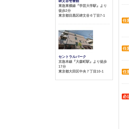
碑文谷壱番館
東急東横線『学芸大学駅』より
徒歩2分
東京都目黒区碑文谷６丁目7-1
任
任
セントラルパーク
京急本線『大森町駅』より徒歩
17分
東京都大田区中央７丁目10-1
任
必