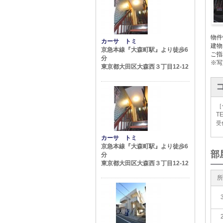
物件
カーサ トミ
建物
京急本線『大森町駅』より徒歩6
ご指
分
※写
東京都大田区大森西３丁目12-12
［
TE
受付
カーサ トミ
京急本線『大森町駅』より徒歩6
部
分
東京都大田区大森西３丁目12-12
所