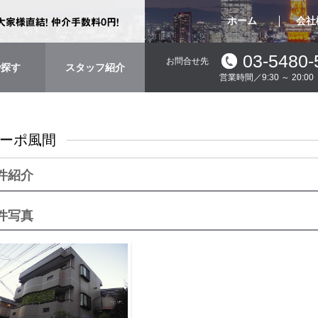
ホーム
会社
03-5480-
お問合せ先
で探す
スタッフ紹介
営業時間／9:30 ～ 20:
ーポ風間
件紹介
件写真