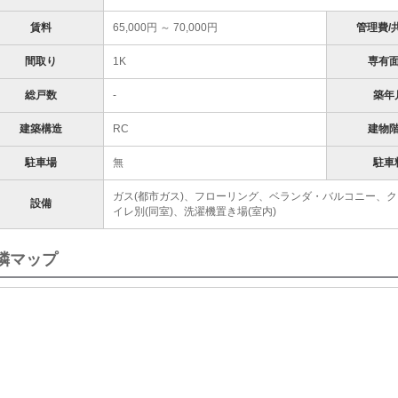
賃料
65,000円 ～ 70,000円
管理費/
間取り
1K
専有
総戸数
-
築年
建築構造
RC
建物
駐車場
無
駐車
ガス(都市ガス)、フローリング、ベランダ・バルコニー、ク
設備
イレ別(同室)、洗濯機置き場(室内)
隣マップ