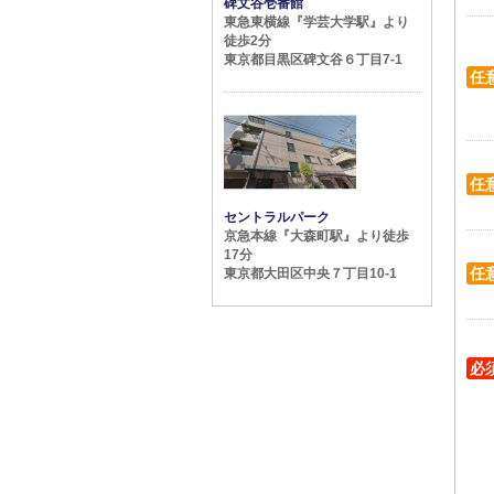
碑文谷壱番館
東急東横線『学芸大学駅』より
徒歩2分
東京都目黒区碑文谷６丁目7-1
任
任
セントラルパーク
京急本線『大森町駅』より徒歩
17分
任
東京都大田区中央７丁目10-1
必