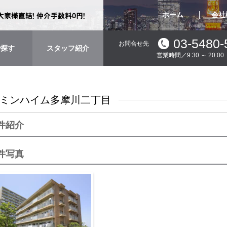
ホーム
会社
03-5480-
お問合せ先
で探す
スタッフ紹介
営業時間／9:30 ～ 20:
ミンハイム多摩川二丁目
件紹介
件写真