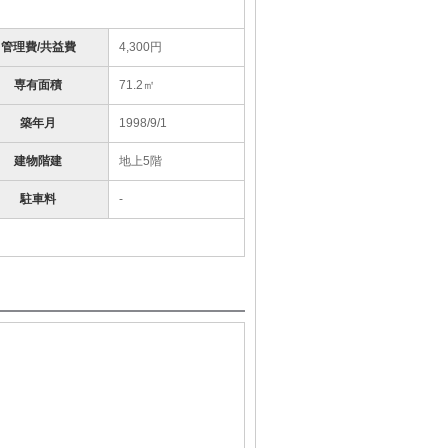
管理費/共益費
4,300円
専有面積
71.2㎡
築年月
1998/9/1
建物階建
地上5階
駐車料
-