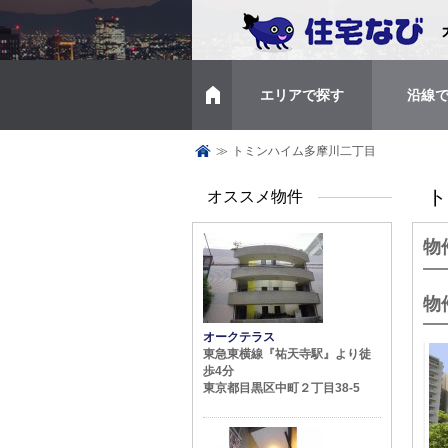
エリアで探す
沿線
トップページ
≫
トミンハイム多摩川二丁目
ト
オススメ物件
物
物
オークテラス
東急東横線『祐天寺駅』より徒
歩4分
東京都目黒区中町２丁目38-5