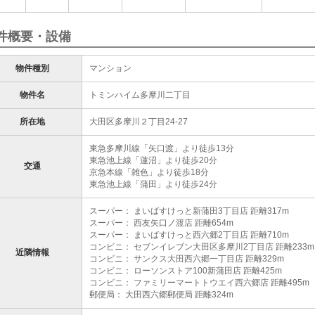
件概要・設備
物件種別
マンション
物件名
トミンハイム多摩川二丁目
所在地
大田区多摩川２丁目24-27
東急多摩川線「矢口渡」より徒歩13分
東急池上線「蓮沼」より徒歩20分
交通
京急本線「雑色」より徒歩18分
東急池上線「蒲田」より徒歩24分
スーパー： まいばすけっと新蒲田3丁目店 距離317m
スーパー： 西友矢口ノ渡店 距離654m
スーパー： まいばすけっと西六郷2丁目店 距離710m
コンビニ： セブンイレブン大田区多摩川2丁目店 距離233m
近隣情報
コンビニ： サンクス大田西六郷一丁目店 距離329m
コンビニ： ローソンストア100新蒲田店 距離425m
コンビニ： ファミリーマートトウエイ西六郷店 距離495m
郵便局： 大田西六郷郵便局 距離324m