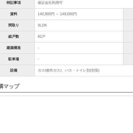
特記事項
保証会社利用可
賃料
140,900円 ～ 149,000円
間取り
3LDK
総戸数
82戸
建築構造
-
駐車場
-
設備
ガス(都市ガス)、バス・トイレ別(別室)
隣マップ