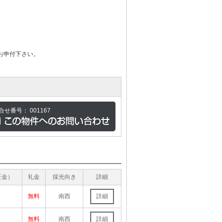
お申付下さい。
合せ番号：
001167
証金）
礼金
採光向き
詳細
無料
南西
詳細
無料
南西
詳細