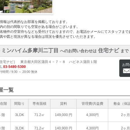
情報は代表的なお部屋を掲載しております。
内の別の間取りでも空室がある場合がございます。
名物件の空室待ちなども受付けておりますので、お電話かメールにてスタッフまで
真や図と現況が異なる場合は現況を優先させていただきます。
トミンハイム多摩川二丁目
住宅ナビ
へのお問い合わせは
まで
住宅ナビ］ 東京都大田区蒲田４－７－８ ハピネス蒲田１階
お問
L.
03-5480-5300
時間 / 9:30 ～ 20:00 無休
屋一覧
在階
間取り
専有面積
賃料
管理費/共益費
敷金（保
4 階
3LDK
71.2㎡
149,000
円
4,300円
2ヶ月
3 階
3LDK
71.2㎡
140,900
円
4,300円
2ヶ月