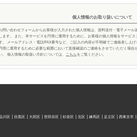
個人情報のお取り扱いについて
お問い合わせフォームからお客様が入力された個人情報は、資料送付・電子メール
します。 また、本サービスを円滑に運用するために、お客様の個人情報をサービス
す。 メールアドレス・電話/FAX番号など、ご記入の内容が不明確でご連絡差し上
円滑に運用するために必要な範囲において直接確認のご連絡をさせていただく場合
い。 個人情報の取扱い方針については、
こちら
をご覧ください。
品川区
目黒区
大田区
世田谷区
杉並区
北区
練馬区
足立区
西東京市