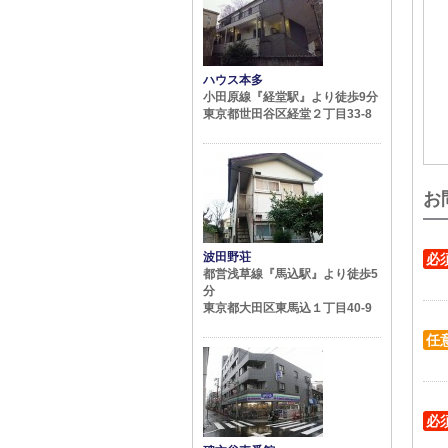
ハウス本多
小田原線『経堂駅』より徒歩9分
東京都世田谷区経堂２丁目33-8
お
波田野荘
必
都営浅草線『馬込駅』より徒歩5
分
東京都大田区東馬込１丁目40-9
任
必