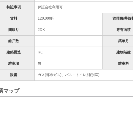
特記事項
保証会社利用可
賃料
120,000円
管理費/共益
間取り
2DK
専有面積
総戸数
-
築年月
建築構造
RC
建物階建
駐車場
無
駐車料
設備
ガス(都市ガス)、バス・トイレ別(別室)
隣マップ