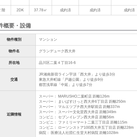
2 階
2DK
37.78㎡
成約済
成約済
成約済
件概要・設備
物件種別
マンション
物件名
グランデューク西大井
所在地
品川区二葉４丁目16-6
JR湘南新宿ライン宇須「西大井」より徒歩3分
交通
東急大井町線「戸越公園」より徒歩9分
都営浅草線「中延」より徒歩7分
スーパー： MARUSHO二葉町店 距離126m
スーパー： まいばすけっと西大井6丁目店 距離250m
スーパー： マルエツプチ西大井駅前店 距離337m
スーパー： スーパー文化堂西大井店 距離349m
近隣情報
コンビニ： セブンイレブン西大井店 距離56m
コンビニ： ファミリーマート二葉三丁目店 距離115m
コンビニ： ローソンストア100西大井五丁目店 距離228m
病院： 医療法人社団仁生堂大村病院 距離1028m