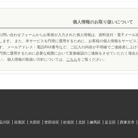
個人情報のお取り扱いについて
お問い合わせフォームからお客様が入力された個人情報は、資料送付・電子メール
します。 また、本サービスを円滑に運用するために、お客様の個人情報をサービス
す。 メールアドレス・電話/FAX番号など、ご記入の内容が不明確でご連絡差し上
円滑に運用するために必要な範囲において直接確認のご連絡をさせていただく場合
い。 個人情報の取扱い方針については、
こちら
をご覧ください。
品川区
目黒区
大田区
世田谷区
杉並区
北区
練馬区
足立区
西東京市