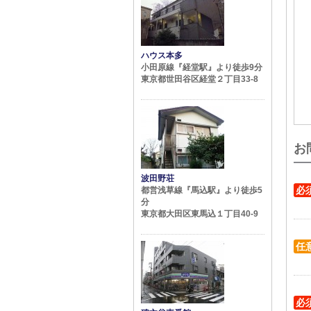
ハウス本多
小田原線『経堂駅』より徒歩9分
東京都世田谷区経堂２丁目33-8
お
波田野荘
必
都営浅草線『馬込駅』より徒歩5
分
東京都大田区東馬込１丁目40-9
任
必