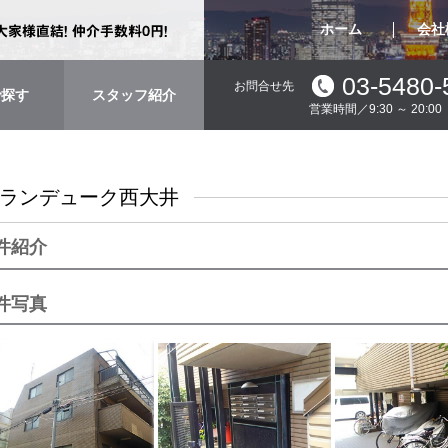
ホーム
会社
03-5480-
お問合せ先
で探す
スタッフ紹介
営業時間／9:30 ～ 20:
ランデューク西大井
件紹介
件写真