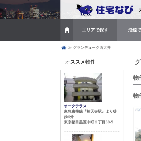
エリアで探す
沿線
トップページ
≫
グランデューク西大井
グ
オススメ物件
物
物
オークテラス
東急東横線『祐天寺駅』より徒
歩4分
東京都目黒区中町２丁目38-5