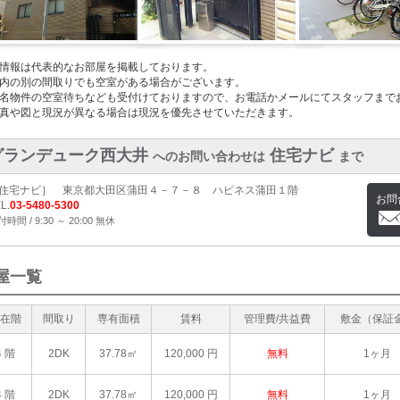
情報は代表的なお部屋を掲載しております。
内の別の間取りでも空室がある場合がございます。
名物件の空室待ちなども受付けておりますので、お電話かメールにてスタッフまで
真や図と現況が異なる場合は現況を優先させていただきます。
グランデューク西大井
住宅ナビ
へのお問い合わせは
まで
住宅ナビ］ 東京都大田区蒲田４－７－８ ハピネス蒲田１階
お問
L.
03-5480-5300
時間 / 9:30 ～ 20:00 無休
屋一覧
在階
間取り
専有面積
賃料
管理費/共益費
敷金（保証
4 階
2DK
37.78㎡
120,000
円
無料
1ヶ月
4 階
2DK
37.78㎡
120,000
円
無料
1ヶ月