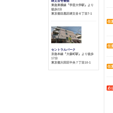
碑文谷壱番館
東急東横線『学芸大学駅』より
徒歩2分
東京都目黒区碑文谷６丁目7-1
任
任
セントラルパーク
京急本線『大森町駅』より徒歩
17分
東京都大田区中央７丁目10-1
任
必