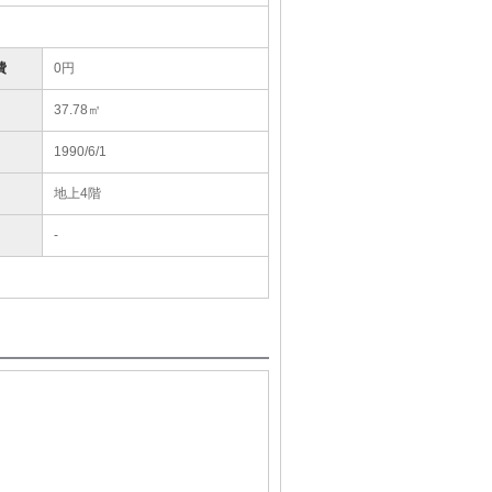
費
0円
37.78㎡
1990/6/1
地上4階
-